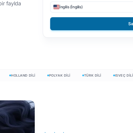
ir faylda
İngilis (İngilis)
DOCX-dən TXT-ə
Filippin
EPUB-dan PDF-ə
Fin
Sə
Bolqar
Macar
Zulu
Yoruba
HOLLAND DİLİ
POLYAK DİLİ
TÜRK DİLİ
ISVEÇ DİLİ
Bütün 120+ Dil →
Pulsuz başlayın
Pulsuz başlayın