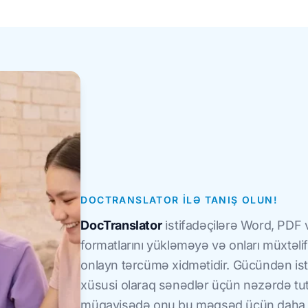
DOCTRANSLATOR ILƏ TANIŞ OLUN!
DocTranslator
i̇stifadəçilərə Word, PDF
formatlarını yükləməyə və onları müxtəl
onlayn tərcümə xidmətidir. Gücündən is
xüsusi olaraq sənədlər üçün nəzərdə tut
müqayisədə onu bu məqsəd üçün daha uy