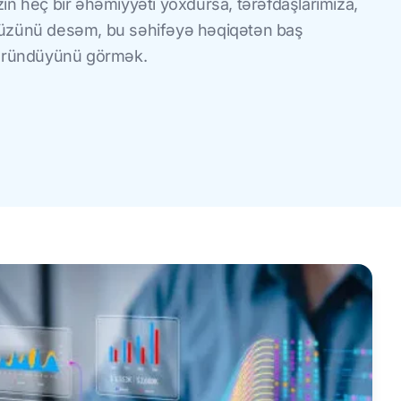
in heç bir əhəmiyyəti yoxdursa, tərəfdaşlarımıza,
düzünü desəm, bu səhifəyə həqiqətən baş
 göründüyünü görmək.