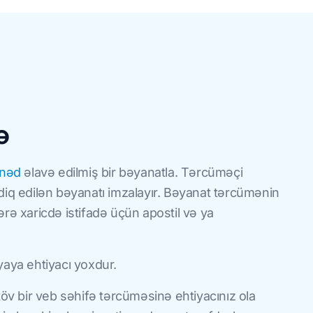
ə
ənəd
əlavə edilmiş bir bəyanatla. Tərcüməçi
diq edilən bəyanatı imzalayır. Bəyanat tərcümənin
rə xaricdə istifadə üçün apostil və ya
yaya ehtiyacı yoxdur.
töv bir veb səhifə tərcüməsinə ehtiyacınız ola