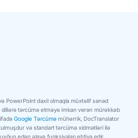
 və PowerPoint daxil olmaqla müxtəlif sənəd
if dillərə tərcümə etməyə imkan verən mürəkkəb
tifadə
Google Tərcümə
mühərrik, DocTranslator
ulmuşdur və standart tərcümə xidmətləri ilə
ğun edən əlavə funksiyaları ehtiva edir.