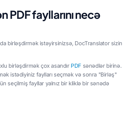
n PDF fayllarını necə
lda birləşdirmək istəyirsinizsə, DocTranslator sizin
xlu birləşdirmək çox asandır
PDF
sənədlər birinə.
mək istədiyiniz faylları seçmək və sonra "Birləş"
seçilmiş fayllar yalnız bir kliklə bir sənədə