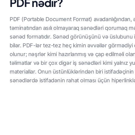
PDF nədir?
PDF (Portable Document Format) avadanlığından, 
təminatından asılı olmayaraq sənədləri qorumaq m
sənəd formatıdır. Sənəd görünüşünü və üslubunu i
bilər. PDF-lər tez-tez heç kimin əvvəllər görmədiyi 
olunur; nəşrlər kimi hazırlanmış və çap edilməli olan,
təlimatlar və bir çox digər iş sənədləri kimi yaln
materiallar. Onun üstünlüklərindən biri istifadəçinin 
sənədlərdə istifadənin rahat olması üçün hiperlinkl