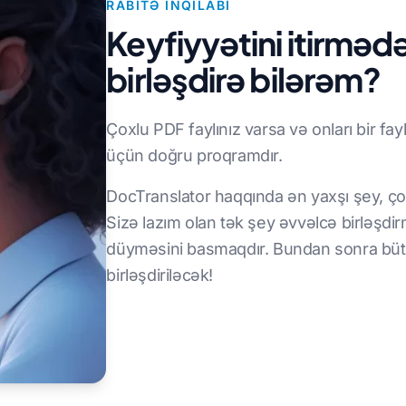
RABITƏ INQILABI
Keyfiyyətini itirmədə
birləşdirə bilərəm?
Çoxlu PDF faylınız varsa və onları bir fay
üçün doğru proqramdır.
DocTranslator haqqında ən yaxşı şey, ço
Sizə lazım olan tək şey əvvəlcə birləşdir
düyməsini basmaqdır. Bundan sonra bütün 
birləşdiriləcək!