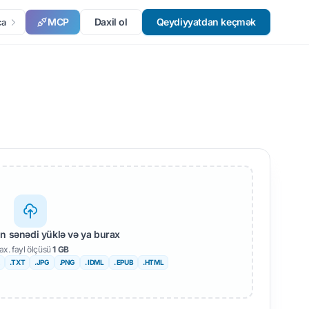
MCP
Daxil ol
Qeydiyyatdan keçmək
ca
 sənədi yüklə və ya burax
x. fayl ölçüsü
1 GB
.TXT
.JPG
.PNG
. IDML
. EPUB
.HTML