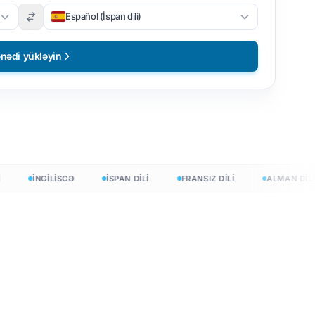
Español (İspan dili)
nədi yükləyin
İNGİLİSCƏ
İSPAN DİLİ
FRANSIZ DİLİ
ALMAN DİLİ