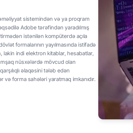
əməliyyat sistemindən və ya proqram
əqsədilə Adobe tərəfindən yaradılmış
tirmədən istənilən kompüterdə açıla
dövlət formalarının yayılmasında istifadə
 lakin indi elektron kitablar, hesabatlar,
ız yumşaq nüsxələrdə mövcud olan
qarşılıqlı əlaqəsini tələb edən
ər və forma sahələri yaratmaq imkanıdır.