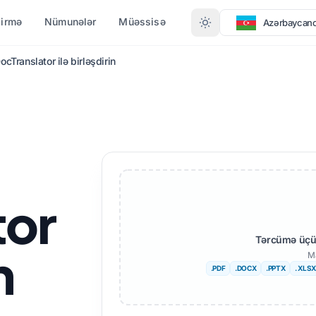
dirmə
Nümunələr
Müəssisə
Azərbaycan
ocTranslator ilə birləşdirin
FORMATA GÖRƏ ÇEVIRMƏ
LƏR
DAHA ÇOX DIL
PDF-dən DOCX-ə
Afrikalı
PDF-dən TXT-ə
Isveçli
InDesign-dan PDF-ə
Ivrit
tor
XLSX-dən PDF-ə
Serb
TXT-dən XLSX-ə
Sloven
Tərcümə üçün
n
Ma
JPG-dən PDF-ə
Suahili
.PDF
.DOCX
.PPTX
. XLSX
JPEG-dən PDF-ə
Amhar
PNG-dən PDF-ə
Alban