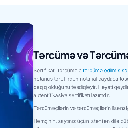
Tərcümə və Tərcüm
Sertifikatlı tərcümə a
tərcümə edilmiş s
notarius tərəfindən notarial qaydada təs
dəqiq olduğunu təsdiqləyir. Həyati qeydlə
autentifikasiya sertifikatı lazımdır.
Tərcüməçilərin və tərcüməçilərin lisenzi
Həmçinin, saytınız üçün istənilən dilə bü