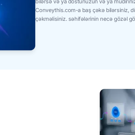
bilərsə və ya dostunuzun və ya müdiriniz
Conveythis.com-a baş çəkə bilərsiniz, 
çəkməlisiniz. səhifələrinin necə gözəl