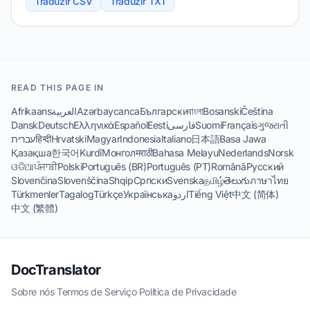
Traduzir CSV
Traduzir TXT
READ THIS PAGE IN
Afrikaans
العربية
Azərbaycanca
Български
বাংলা
Bosanski
Čeština
Dansk
Deutsch
Ελληνικά
Español
Eesti
فارسی
Suomi
Français
ગુજરાતી
עברית
हिन्दी
Hrvatski
Magyar
Indonesia
Italiano
日本語
Basa Jawa
Қазақша
한국어
Kurdî
Монгол
मराठी
Bahasa Melayu
Nederlands
Norsk
ଓଡିଆ
ਪੰਜਾਬੀ
Polski
Português (BR)
Português (PT)
Română
Русский
Slovenčina
Slovenščina
Shqip
Српски
Svenska
தமிழ்
తెలుగు
ภาษาไทย
Türkmenler
Tagalog
Türkçe
Українська
اردو
Tiếng Việt
中文 (简体)
中文 (繁體)
DocTranslator
Sobre nós
·
Termos de Serviço
·
Política de Privacidade