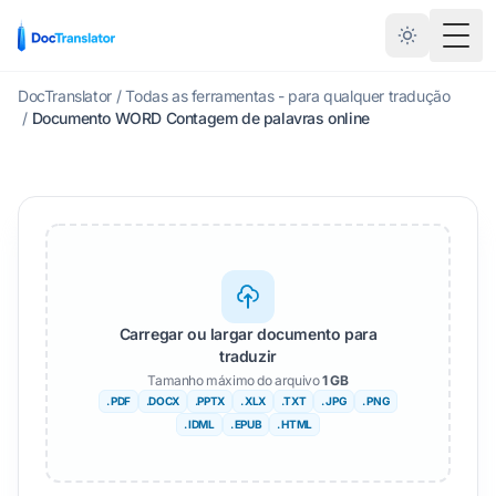
Menu
DocTranslator
/
Todas as ferramentas - para qualquer tradução
/
Documento WORD Contagem de palavras online
Carregar ou largar documento para
traduzir
Tamanho máximo do arquivo
1 GB
. PDF
.DOCX
.PPTX
. XLX
.TXT
. JPG
. PNG
. IDML
. EPUB
. HTML