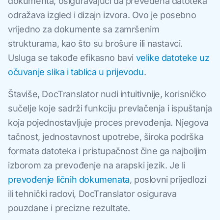
dokumenta, osiguravajući da prevedena datoteka
odražava izgled i dizajn izvora. Ovo je posebno
vrijedno za dokumente sa zamršenim
strukturama, kao što su brošure ili nastavci.
Usluga se takođe efikasno bavi
velike datoteke uz
očuvanje slika i tablica u prijevodu
.
Štaviše, DocTranslator nudi intuitivnije, korisničko
sučelje koje sadrži funkciju prevlačenja i ispuštanja
koja pojednostavljuje proces prevođenja. Njegova
tačnost, jednostavnost upotrebe, široka podrška
formata datoteka i pristupačnost čine ga najboljim
izborom za prevođenje na arapski jezik. Je li
prevođenje ličnih dokumenata
, poslovni prijedlozi
ili tehnički radovi, DocTranslator osigurava
pouzdane i precizne rezultate.