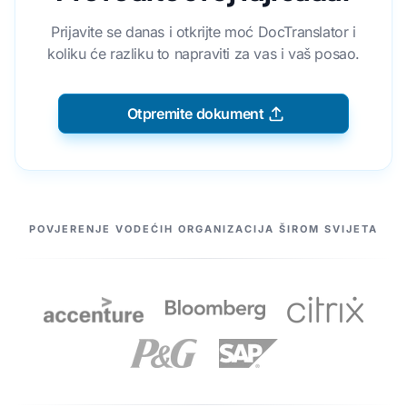
Prijavite se danas i otkrijte moć DocTranslator i
koliku će razliku to napraviti za vas i vaš posao.
Otpremite dokument
NAŠI PARTNERI
POVJERENJE VODEĆIH ORGANIZACIJA ŠIROM SVIJETA