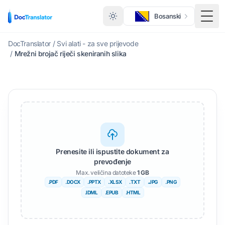
Bosanski
Togg
DocTranslator
/
Svi alati - za sve prijevode
/
Mrežni brojač riječi skeniranih slika
Prenesite ili ispustite dokument za
prevođenje
Max. veličina datoteke
1 GB
.PDF
.DOCX
.PPTX
.XLSX
.TXT
.JPG
.PNG
.IDML
.EPUB
.HTML