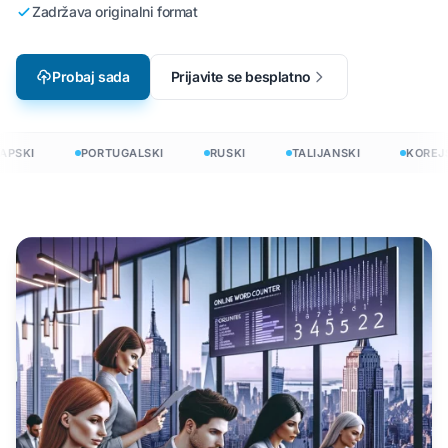
Zadržava originalni format
Probaj sada
Prijavite se besplatno
PSKI
PORTUGALSKI
RUSKI
TALIJANSKI
KOREJS