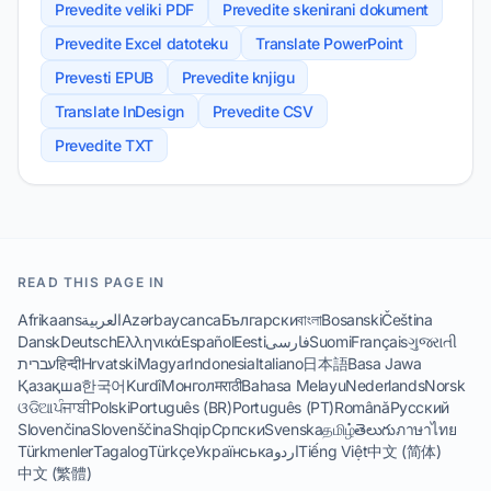
Prevedite veliki PDF
Prevedite skenirani dokument
Prevedite Excel datoteku
Translate PowerPoint
Prevesti EPUB
Prevedite knjigu
Translate InDesign
Prevedite CSV
Prevedite TXT
READ THIS PAGE IN
Afrikaans
العربية
Azərbaycanca
Български
বাংলা
Bosanski
Čeština
Dansk
Deutsch
Ελληνικά
Español
Eesti
فارسی
Suomi
Français
ગુજરાતી
עברית
हिन्दी
Hrvatski
Magyar
Indonesia
Italiano
日本語
Basa Jawa
Қазақша
한국어
Kurdî
Монгол
मराठी
Bahasa Melayu
Nederlands
Norsk
ଓଡିଆ
ਪੰਜਾਬੀ
Polski
Português (BR)
Português (PT)
Română
Русский
Slovenčina
Slovenščina
Shqip
Српски
Svenska
தமிழ்
తెలుగు
ภาษาไทย
Türkmenler
Tagalog
Türkçe
Українська
اردو
Tiếng Việt
中文 (简体)
中文 (繁體)