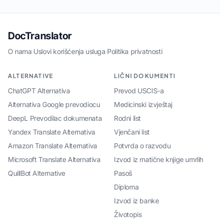
DocTranslator
O nama
·
Uslovi korišćenja usluga
·
Politika privatnosti
ALTERNATIVE
LIČNI DOKUMENTI
ChatGPT Alternativa
Prevod USCIS-a
Alternativa Google prevodiocu
Medicinski izvještaj
DeepL Prevodilac dokumenata
Rodni list
Yandex Translate Alternativa
Vjenčani list
Amazon Translate Alternativa
Potvrda o razvodu
Microsoft Translate Alternativa
Izvod iz matične knjige umrlih
QuillBot Alternative
Pasoš
Diploma
Izvod iz banke
Životopis