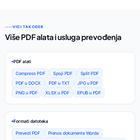
VIDI TAKOĐER
Više PDF alata i usluga prevođenja
PDF alati
Compress PDF
Spoji PDF
Split PDF
PDF u DOCX
PDF u TXT
JPG u PDF
PNG u PDF
XLSX u PDF
EPUB u PDF
Formati datoteka
Prevedi PDF
Prenos dokumenta Worda