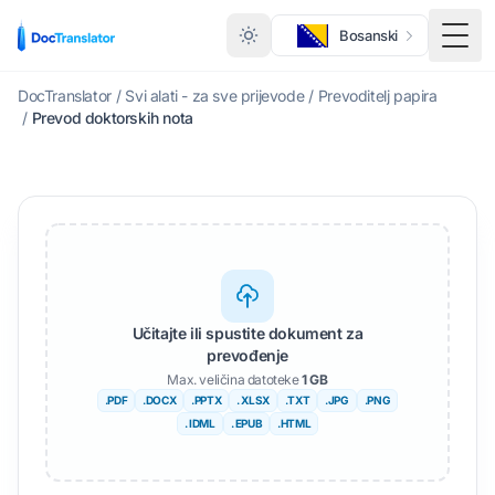
Bosanski
Togg
DocTranslator
/
Svi alati - za sve prijevode
/
Prevoditelj papira
/
Prevod doktorskih nota
Učitajte ili spustite dokument za
prevođenje
Max. veličina datoteke
1 GB
.PDF
.DOCX
.PPTX
. XLSX
.TXT
.JPG
.PNG
. IDML
. EPUB
.HTML