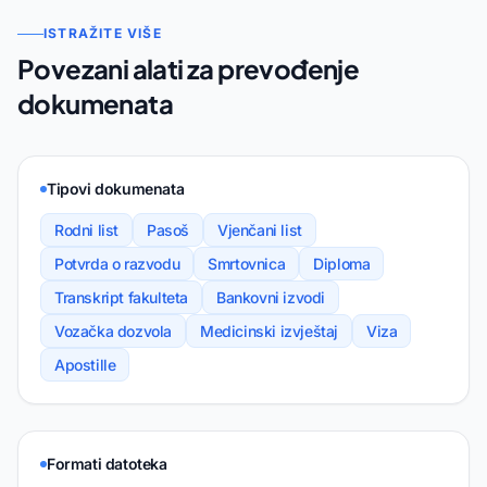
ISTRAŽITE VIŠE
Povezani alati za prevođenje
dokumenata
Tipovi dokumenata
Rodni list
Pasoš
Vjenčani list
Potvrda o razvodu
Smrtovnica
Diploma
Transkript fakulteta
Bankovni izvodi
Vozačka dozvola
Medicinski izvještaj
Viza
Apostille
Formati datoteka