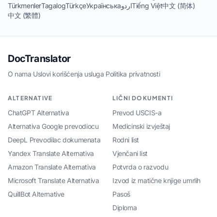
Türkmenler
Tagalog
Türkçe
Українська
اردو
Tiếng Việt
中文 (简体)
中文 (繁體)
DocTranslator
O nama
·
Uslovi korišćenja usluga
·
Politika privatnosti
ALTERNATIVE
LIČNI DOKUMENTI
ChatGPT Alternativa
Prevod USCIS-a
Alternativa Google prevodiocu
Medicinski izvještaj
DeepL Prevodilac dokumenata
Rodni list
Yandex Translate Alternativa
Vjenčani list
Amazon Translate Alternativa
Potvrda o razvodu
Microsoft Translate Alternativa
Izvod iz matične knjige umrlih
QuillBot Alternative
Pasoš
Diploma