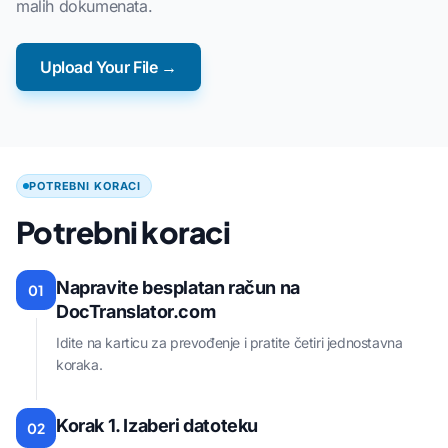
malih dokumenata.
Upload Your File →
POTREBNI KORACI
Potrebni koraci
Napravite besplatan račun na
01
DocTranslator.com
Idite na karticu za prevođenje i pratite četiri jednostavna
koraka.
Korak 1. Izaberi datoteku
02