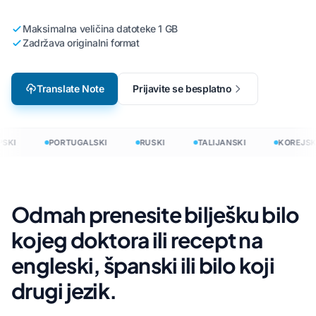
Maksimalna veličina datoteke 1 GB
Zadržava originalni format
Translate Note
Prijavite se besplatno
SKI
PORTUGALSKI
RUSKI
TALIJANSKI
KOREJSKI
Odmah prenesite bilješku bilo
kojeg doktora ili recept na
engleski, španski ili bilo koji
drugi jezik.