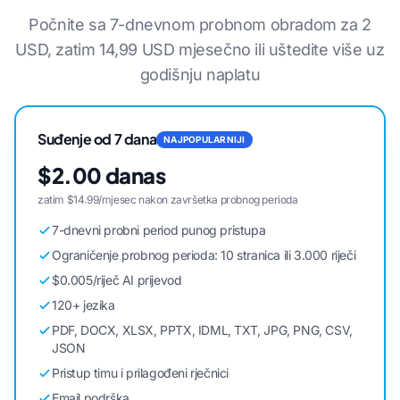
Počnite sa 7-dnevnom probnom obradom za 2
USD, zatim 14,99 USD mjesečno ili uštedite više uz
godišnju naplatu
Suđenje od 7 dana
NAJPOPULARNIJI
$2.00 danas
zatim $14.99/mjesec nakon završetka probnog perioda
7-dnevni probni period punog pristupa
Ograničenje probnog perioda: 10 stranica ili 3.000 riječi
$0.005/riječ AI prijevod
120+ jezika
PDF, DOCX, XLSX, PPTX, IDML, TXT, JPG, PNG, CSV,
JSON
Pristup timu i prilagođeni rječnici
Email podrška