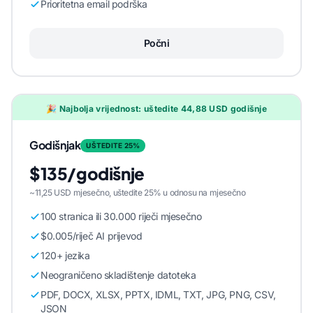
Prioritetna email podrška
Počni
🎉 Najbolja vrijednost: uštedite 44,88 USD godišnje
Godišnjak
UŠTEDITE 25%
$135/godišnje
~11,25 USD mjesečno, uštedite 25% u odnosu na mjesečno
100 stranica ili 30.000 riječi mjesečno
$0.005/riječ AI prijevod
120+ jezika
Neograničeno skladištenje datoteka
PDF, DOCX, XLSX, PPTX, IDML, TXT, JPG, PNG, CSV,
JSON