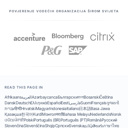
NAŠI PARTNERI
POVJERENJE VODEĆIH ORGANIZACIJA ŠIROM SVIJETA
READ THIS PAGE IN
Afrikaans
العربية
Azərbaycanca
Български
বাংলা
Bosanski
Čeština
Dansk
Deutsch
Ελληνικά
Español
Eesti
فارسی
Suomi
Français
ગુજરાતી
עברית
हिन्दी
Hrvatski
Magyar
Indonesia
Italiano
日本語
Basa Jawa
Қазақша
한국어
Kurdî
Монгол
मराठी
Bahasa Melayu
Nederlands
Norsk
ଓଡିଆ
ਪੰਜਾਬੀ
Polski
Português (BR)
Português (PT)
Română
Русский
Slovenčina
Slovenščina
Shqip
Српски
Svenska
தமிழ்
తెలుగు
ภาษาไทย