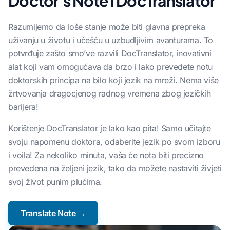
Doctor's Note i DocTranslator
Razumijemo da loše stanje može biti glavna prepreka
uživanju u životu i učešću u uzbudljivim avanturama. To
potvrđuje zašto smo’ve razvili DocTranslator, inovativni
alat koji vam omogućava da brzo i lako prevedete notu
doktorskih principa na bilo koji jezik na mreži. Nema više
žrtvovanja dragocjenog radnog vremena zbog jezičkih
barijera!
Korištenje DocTranslator je lako kao pita! Samo učitajte
svoju napomenu doktora, odaberite jezik po svom izboru
i voila! Za nekoliko minuta, vaša će nota biti precizno
prevedena na željeni jezik, tako da možete nastaviti živjeti
svoj život punim plućima.
Translate Note →