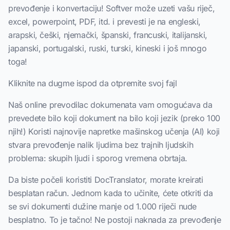
prevođenje i konvertaciju! Softver može uzeti vašu riječ,
excel, powerpoint, PDF, itd. i prevesti je na engleski,
arapski, češki, njemački, španski, francuski, italijanski,
japanski, portugalski, ruski, turski, kineski i još mnogo
toga!
Kliknite na dugme ispod da otpremite svoj fajl
Naš online prevodilac dokumenata vam omogućava da
prevedete bilo koji dokument na bilo koji jezik (preko 100
njih!) Koristi najnovije napretke mašinskog učenja (AI) koji
stvara prevođenje nalik ljudima bez trajnih ljudskih
problema: skupih ljudi i sporog vremena obrtaja.
Da biste počeli koristiti DocTranslator, morate kreirati
besplatan račun. Jednom kada to učinite, ćete otkriti da
se svi dokumenti dužine manje od 1.000 riječi nude
besplatno. To je tačno! Ne postoji naknada za prevođenje