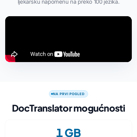
ljekarsku napomenu na preko 100 jezika.
NA PRVI POGLED
DocTranslator mogućnosti
1 GB