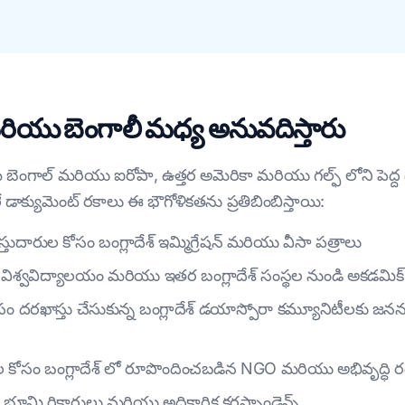
ష్ మరియు బెంగాలీ మధ్య అనువదిస్తారు
చిమ బెంగాల్ మరియు ఐరోపా, ఉత్తర అమెరికా మరియు గల్ఫ్ లోని పెద్
 డాక్యుమెంట్ రకాలు ఈ భౌగోళికతను ప్రతిబింబిస్తాయి:
స్తుదారుల కోసం బంగ్లాదేశ్ ఇమ్మిగ్రేషన్ మరియు వీసా పత్రాలు
శ్వవిద్యాలయం మరియు ఇతర బంగ్లాదేశ్ సంస్థల నుండి అకడమిక్ ట్రాన్స్
సం దరఖాస్తు చేసుకున్న బంగ్లాదేశ్ డయాస్పోరా కమ్యూనిటీలకు 
కోసం బంగ్లాదేశ్ లో రూపొందించబడిన NGO మరియు అభివృద్ధి రం
లు, భూమి రికార్డులు మరియు అధికారిక కరస్పాండెన్స్