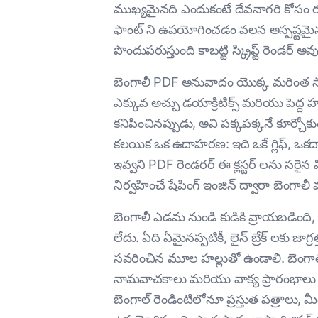
ముఖ్యమైనది ఎందుకంటే దేవనాగరి కోసం ర
ఫాంట్ ని ఉపయోగించడం వలన అస్పష్టమైన అవ
పొందుపరుస్తుంది కాబట్టి స్క్రిప్ట్ రెండర్ అ
బెంగాలీ PDF అనువాదం యొక్క మరింత సాం
ఎక్కువ అచ్చు డయాక్రిటిక్స్ మరియు పెద్ద హ
కనిపించినప్పుడు, అవి పక్కపక్కనే కూర్చ
కలయిక ఒక ఉదాహరణ: ఇది ఒకే గ్లిఫ్, ఒకద
ఇవ్వని PDF రెండరర్ ఈ క్లస్టర్ లను సరైన
నిర్వహించే షేపింగ్ ఇంజిన్ ద్వారా బెంగాలీ వచ
బెంగాలీ ఎడమ నుండి కుడికి వ్రాయబడింది, క
లేదు. ఏది ఏమైనప్పటికీ, లైన్ బ్రేక్ లకు 
సవరించిన మూల హల్లుతో ఉండాలి. బెంగాలీకి
నామవాచకాలు మరియు వాక్య ప్రారంభాలు ఎ
బెంగాల్ రెండింటిలోనూ ప్రస్తుత పత్రాలు,