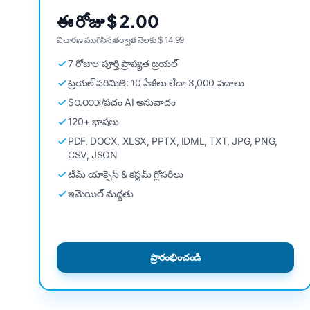
ఈ రోజు $ 2.00
విచారణ ముగిసిన తర్వాత నెలకు $ 14.99
7 రోజుల పూర్తి ప్రాప్యత ట్రయల్
ట్రయల్ పరిమితి: 10 పేజీలు లేదా 3,000 పదాలు
$౦.౦౦౫/పదం AI అనువాదం
120+ భాషలు
PDF, DOCX, XLSX, PPTX, IDML, TXT, JPG, PNG,
CSV, JSON
టీమ్ యాక్సెస్ & కస్టమ్ గ్లోసరీలు
ఇమెయిల్ మద్దతు
ప్రారంభించండి