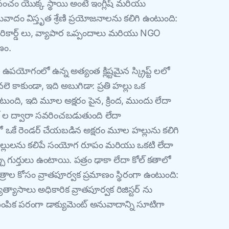
్రపంచం యొక్క స్థాయి అంటే ఇంగ్లీష్ మరియు
వాదం విస్తృత శ్రేణి ప్రయోజనాలను కలిగి ఉంటుంది:
ిక్ రికార్డ్ లు, వ్యాపార ఒప్పందాలు మరియు NGO
ణం.
ల ఉపయోగంలో ఉన్న అత్యంత క్లిష్టమైన స్క్రిప్ట్ లలో
 వలె కాకుండా, ఇది అబుగిడా: ప్రతి హల్లు ఒక
ఉంటుంది, ఇది మూల అక్షరం పైన, క్రింద, ముందు లేదా
్ ల ద్వారా సవరించబడుతుంది లేదా
ఒకే రెండర్ చేయబడిన అక్షరం మూల హల్లును కలిగి
ల్లులను కలిపే సంయోగ రూపం మరియు ఒకటి లేదా
 గుర్తులు ఉంటాయి. పత్రం ఢాకా లేదా కోల్ కతాలో
్రాల కోసం వ్రాతపూర్వక ప్రమాణం స్థిరంగా ఉంటుంది:
త్యాసాలు అధికారిక వ్రాతపూర్వక రిజిస్టర్ ను
్ ఎంపిక పరంగా డాక్యుమెంట్ అనువాదాన్ని సూటిగా