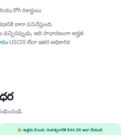
ియు రోగి రికార్డులు
ానికి బాగా పనిచేస్తుంది.
సరం వచ్చినప్పుడు, అది సాధారణంగా అర్హత
వాదం
USCIS లేదా ఇతర అధికారిక
 ధర
రంభించండి.
🎉 ఉత్తమ విలువ: సంవత్సరానికి $44.88 ఆదా చేయండి