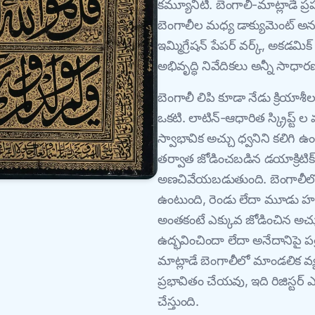
కమ్యూనిటీ. బెంగాలీ-మాట్లాడే ప
బెంగాలీల మధ్య డాక్యుమెంట్ అను
ఇమ్మిగ్రేషన్ పేపర్ వర్క్, అకడమ
అభివృద్ధి నివేదికలు అన్నీ సాధార
బెంగాలీ లిపి కూడా నేడు క్రియాశీ
ఒకటి. లాటిన్-ఆధారిత స్క్రిప్ట్ ల
స్వాభావిక అచ్చు ధ్వనిని కలిగి 
తర్వాత జోడించబడిన డయాక్రిటిక
అణచివేయబడుతుంది. బెంగాలీలో 
ఉంటుంది, రెండు లేదా మూడు హ
అంతకంటే ఎక్కువ జోడించిన అచ్చు
ఉద్భవించిందా లేదా అనేదానిపై పత
మాట్లాడే బెంగాలీలో మాండలిక వ్య
ప్రభావితం చేయవు, ఇది రిజిస్టర
చేస్తుంది.