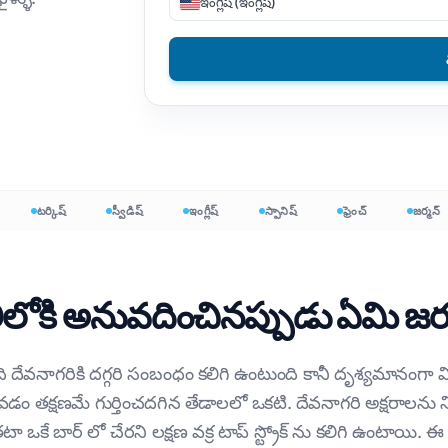
ఇంగ్లీష్ (ఇంగ్లీష్)
అనువదించండి
DOCX నుండి TXT
వియత్నామీస్
ఫిలిపినో
ించండి
EPUB నుండి PDF వరకు
ఇటాలియన్
ఫిన్నిష్
కుడు
పోలిష్
బల్గేరియన్
 గణన
ఉక్రేనియన్
హంగేరియన్
టర్
లాటిన్
జులు
టర్కిష్
స్వీడిష్
ఇంగ్లీష్
స్పానిష్
ఫ్రెంచ్
జర్మన్
చెక్
యోరుబా
డ్ కౌంట్
ఐరిష్
అన్ని 120+ భాషలు →
మోంగ్
ీలోకి అనువదించినప్పుడు ఏమి జ
ఉచితంగా ప్రారంభించండి
ఉచితంగా ప్రారంభి
ఇది దేవనాగరికి దగ్గరి సంబంధం కలిగి ఉంటుంది కానీ దృశ్యమానంగా
ోవడం తక్షణమే గుర్తించదగిన తేడాలలో ఒకటి. దేవనాగరి అక్షరాలను 
ఒకే బార్ లో చేరని లక్షణ వక్ర టాప్ స్ట్రోక్ ను కలిగి ఉంటాయి. ఈ