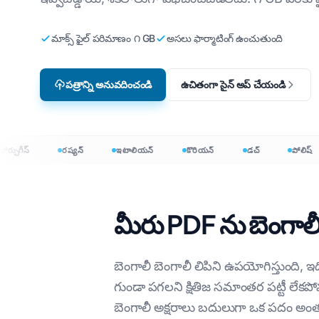
వీడియో గేమ్ స్థానికీకరణ
CSV ఫైల్‌లను 
 PDF
ఇంగ్లీష్ నుండి కొరియన్
మాక్స్ ఫైల్ పరిమాణం ౧ GB
అసలు ఫార్మాటింగ్ ఉంచుతుంది
ఇ-లెర్నింగ్
JSONని అనువద
ిక్ వరకు
ఇంగ్లీష్ నుండి అరబిక్
HTML అనువాద
ఇంగ్లీష్ నుండి టర్కిష్
పత్రాన్ని అనువదించండి
ఉచితంగా సైన్ అప్ చేయండి
InDesign పద
ఇంగ్లీష్ నుండి ఇండోనేషియన్
.DOCX వర్డ్ కౌం
ోనేషియన్
ఇంగ్లీష్ నుండి హిందీ వరకు
ుగీస్
రష్యన్
ఇటాలియన్
కొరియన్
డచ్
పోలిష్
ఎక్సెల్ ఫైల్ కౌంట్
ఇంగ్లీషు నుండి ఉర్దూ
→
పవర్ పాయింట్ వర్
మీరు PDF ను బెంగాల
ను అనువదించండి
౨౦+ భాషల్లో పత్రాలను అనువదించండి
బెంగాలీ బెంగాలీ లిపిని ఉపయోగిస్తుంది, 
గుండా పగలని క్షితిజ సమాంతర పట్టీ లేకప
బెంగాలీ అక్షరాలు బదులుగా ఒక పదం అంతటా 