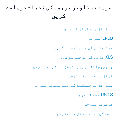
مزید دستاویز ترجمہ کی خدمات دریافت
کریں
میڈیکل ریکارڈز کا ترجمہ
EPUB مترجم
ورڈ فائل آن لائن ترجمہ کریں
XLS فائل کا ترجمہ کریں۔
پاورپوائنٹ پریزنٹیشن کا ترجمہ کریں
گوگل پی ڈی ایف مترجم
پیدائش سرٹیفکیٹ کے لئے مصدقہ مترجم
USCIS مصدقہ ترجمہ
قانونی مترجم
صحت کی دیکھ بھال کے مترجم