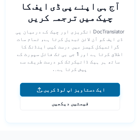
آج ہی اپنے پی ڈی ایف کا
چیک میں ترجمہ کریں
DocTranslator انگریزی اور چیک کے درمیان پی
ڈی ایف کو آن لائن تبدیل کرتا ہے، تمام سات
گرائمیکل کیسز میں درست کیس اینڈنگ کا
اطلاق کرتا ہے اور 1 جی بی تک فائل سپورٹ کے
ساتھ ہر ہیک ڈائیکرٹک کو درست طریقے سے
پیش کرتا ہے۔.
ایک دستاویز اپ لوڈ کریں۔
قیمتیں دیکھیں