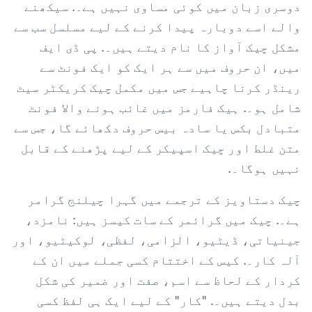
دوسری زبان میں کوئی مساوی نہیں ہے۔. سیکھنے
والے اسے دوبارہ پیدا کرنے کے لیے مسلسل سب سے
مشکل چیک آواز کا نام دیتے ہیں۔. پی ڈی ایف
میں، ان حروف میں سے ہر ایک کو ایک فونٹ سے
رینڈر کرنا چاہیے جس میں مکمل چیک کریکٹر سیٹ
شامل ہو۔. ہیک فارمز میں غائب ہونے والا فونٹ
متبادل بکس یا سادہ بیس حروف دکھائے گا، جس سے
متن غلط اور چیک اسپیکر کے لیے پڑھنے کے قابل
نہیں ہوگا۔.
چیک دستاویز کے ترجمے میں گہرا چیلنج گرامر
ہے۔. چیک میں گرائمر کے سات کیسز ہیں: نامزد،
جینیاتی، ڈیٹیو، الزامی، لفظی، لوکیٹیو، اور
آلہ کار۔. کیس کے اختتام کسی جملے میں ان کے
کردار کے لحاظ سے اسم، صفت اور ضمیر کی شکل
بدل دیتے ہیں۔. "کار" کے لیے ایک ہی لفظ کسی