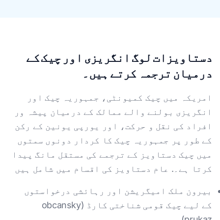
دستاویزات لوگ انگریزی اور چیک کے
درمیان ترجمہ کرتے ہیں۔
امریکہ میں چیک کمیونٹی، جمہوریہ چیک اور
انگریزی بولنے والے ممالک کے درمیان پیشہ ور
افراد کی نقل و حرکت، اور یورپی یونین کے رکن
کے طور پر جمہوریہ چیک کا کردار دونوں سمتوں
میں چیک دستاویز کے ترجمے کی مستقل مانگ پیدا
کرتا ہے۔. عام دستاویز کی اقسام میں شامل ہیں
بیرون ملک امیگریشن اور رہائشی درخواستوں
کے لیے چیک قومی شناختی کارڈ (obcansky
prukaz)۔