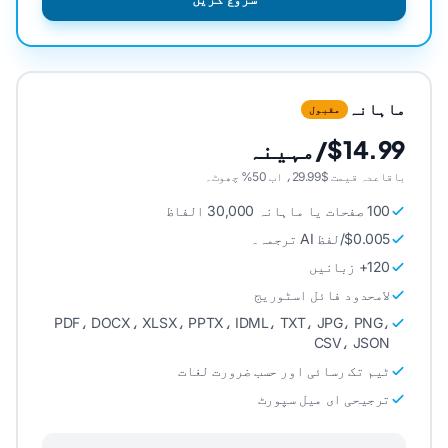
ماہانہ
مقبول
$14.99/مہینہ
باقاعدہ قیمت $29.99، اب 50% چھوٹ۔
100 صفحات یا ماہانہ 30,000 الفاظ
$0.005/لفظ AI ترجمہ۔
120+ زبانیں
لامحدود فائل اسٹوریج
PDF، DOCX، XLSX، PPTX، IDML، TXT، JPG، PNG،
CSV، JSON
ٹیم تک رسائی اور حسب ضرورت لغات
ترجیحی ای میل سپورٹ