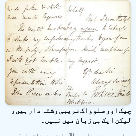
چیک اور سلوواک قریبی رشتہ دار ہیں،
لیکن ایک ہی زبان میں نہیں۔
چیک جمہوریہ چیک میں 10 ملین سے زیادہ لوگ