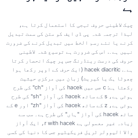
ہے
چیک لاطینی حروف تہجی کا استعمال کرتا ہے،
لہذا ترجمہ شدہ پی ڈی ایف کو متن کی سمت تبدیل
کرنے یا نئے رسم الخط میں تبدیل کرنے کی ضرورت
نہیں ہے۔. اس کی ضرورت ہے توسیع شدہ لاطینی
حروف کی درست رینڈرنگ جس پر چیک انحصار کرتا
ہے۔. hacek diacritic (ایک حرف کے اوپر رکھا ہوا
چھوٹا ہک یا کیریٹ) زبان میں مرکزی حیثیت
رکھتا ہے: c جس میں hacek کی آواز "ch" کی طرح
ہوتی ہے، s کے ساتھ hacek کی آواز "sh" کی طرح
ہوتی ہے، z کے ساتھ hacek کی آواز "zh" اور e کے
ساتھ hacek کی آواز "ہاں" کی طرح ہے۔ سب سے
زیادہ غیر معمولی ہے r with hacek، ایک آواز
والا الیوولر ٹریل فریکیٹیو جس کا دنیا کی کسی