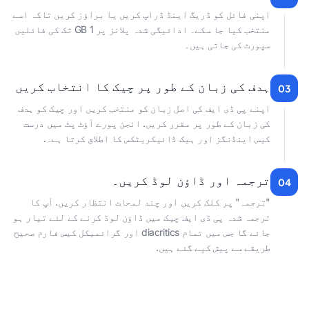
اپنی فائل کو ڈریگ اینڈ ڈراپ کریں یا براؤز کریں تاکہ اسے
منتخب کیا جا سکے۔ ادائیگی شدہ پلانز پر 1 GB تک کی فائلیں
سپورٹ کی جاتی ہیں۔
ہدف کی زبان کے طور پر چیک کا انتخاب کریں
03
اپنے پی ڈی ایف کی اصل زبان کو منتخب کریں اور چیک کو ہدف
کی زبان کے طور پر مقرر کریں. انجن پورے آؤٹ پٹ میں درست
کیس اینڈنگز اور ہیک ڈائیکریٹکس کا اطلاق کرتا ہے۔.
ترجمہ اور ڈاؤن لوڈ کریں۔
04
"ترجمہ" پر کلک کریں اور چند لمحات انتظار کریں. آپ کا
ترجمہ شدہ پی ڈی ایف چیک میں ڈاؤن لوڈ کرنے کے لئے تیار ہو
جائے گا جس میں تمام diacritics اور گرائمیکل کیس فارم صحیح
طریقے سے پیش کیے گئے ہیں.