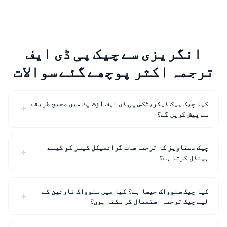
انگریزی سے چیک پی ڈی ایف
ترجمہ اکثر پوچھے گئے سوالات
کیا چیک ہیک ڈیکریٹکس پی ڈی ایف آؤٹ پٹ میں صحیح طریقے
سے پیش کریں گے؟
چیک دستاویز کا ترجمہ سات گرائمیکل کیسز کو کیسے
ہینڈل کرتا ہے؟
کیا چیک سلوواک جیسا ہے؟ کیا میں سلوواک قارئین کے
لیے چیک ترجمہ استعمال کر سکتا ہوں؟