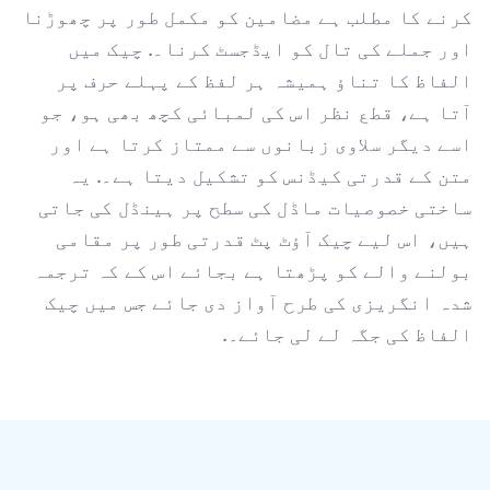
کرنے کا مطلب ہے مضامین کو مکمل طور پر چھوڑنا
اور جملے کی تال کو ایڈجسٹ کرنا۔. چیک میں
الفاظ کا تناؤ ہمیشہ ہر لفظ کے پہلے حرف پر
آتا ہے، قطع نظر اس کی لمبائی کچھ بھی ہو، جو
اسے دیگر سلاوی زبانوں سے ممتاز کرتا ہے اور
متن کے قدرتی کیڈنس کو تشکیل دیتا ہے۔. یہ
ساختی خصوصیات ماڈل کی سطح پر ہینڈل کی جاتی
ہیں، اس لیے چیک آؤٹ پٹ قدرتی طور پر مقامی
بولنے والے کو پڑھتا ہے بجائے اس کے کہ ترجمہ
شدہ انگریزی کی طرح آواز دی جائے جس میں چیک
الفاظ کی جگہ لے لی جائے۔.