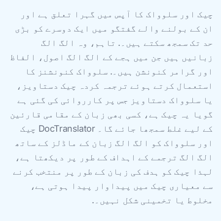
چیک اور سلوواک کا آپس میں گہرا تعلق ہے اور
ان کے بولنے والے گفتگو میں ایک دوسرے کو بڑی
حد تک سمجھ سکتے ہیں۔. تاہم، وہ الگ الگ
زبانیں ہیں جن میں ہجے کے الگ الگ اصول، الفاظ
اور گرامر کنونشن ہیں۔. سلوواک کنونشنز کا
استعمال کرتے ہوئے ترجمہ کردہ چیک دستاویز،
یا سلوواک دستاویز جس پر کارروائی کی گئی ہے
گویا یہ چیک ہے، کسی بھی زبان کے مقامی قارئین
کے لیے غلط سمجھا جائے گا۔ DocTranslator چیک
اور سلوواک کو الگ الگ زبان کے ماڈلز کے ساتھ
الگ الگ ترجمے کے اہداف کے طور پر دیکھتا ہے،
لہذا چیک کو ہدف کی زبان کے طور پر منتخب کرنے
سے معیاری چیک میں پیداوار پیدا ہوتی ہے،
مخلوط یا تخمینی شکل نہیں۔.