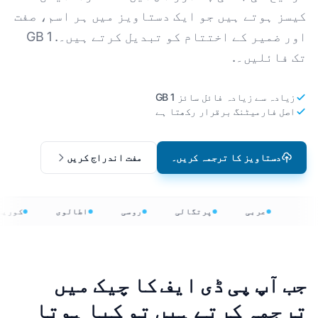
کیسز ہوتے ہیں جو ایک دستاویز میں ہر اسم، صفت
اور ضمیر کے اختتام کو تبدیل کرتے ہیں۔. 1 GB
تک فائلیں۔.
زیادہ سے زیادہ فائل سائز 1 GB
اصل فارمیٹنگ برقرار رکھتا ہے
دستاویز کا ترجمہ کریں۔
مفت اندراج کریں
عربی
پرتگالی
روسی
اطالوی
کوری
جب آپ پی ڈی ایف کا چیک میں
ترجمہ کرتے ہیں تو کیا ہوتا