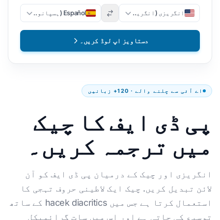
انگریزی (انگریزی)
Español (ہسپانوی)
دستاویز اپ لوڈ کریں۔
اے آئی سے چلنے والے · 120+ زبانیں
پی ڈی ایف کا چیک
میں ترجمہ کریں۔
انگریزی اور چیک کے درمیان پی ڈی ایف کو آن
لائن تبدیل کریں. چیک ایک لاطینی حروف تہجی کا
استعمال کرتا ہے جس میں hacek diacritics کے ساتھ
توسیع کی جاتی ہے اور اس میں سات گرائمیکل