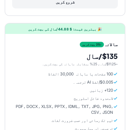
شروع کریں
🎉 بہترین قیمت: $ 44.88/سال کی بچت کریں
سالانہ
25٪ بچت کریں
$135/سال
~$11.25/ماہ، 25% بمقابلہ ماہانہ کی بچت کریں۔
100 صفحات یا ماہانہ 30,000 الفاظ
$0.005/لفظ AI ترجمہ۔
120+ زبانیں
لامحدود فائل اسٹوریج
PDF، DOCX، XLSX، PPTX، IDML، TXT، JPG، PNG،
CSV، JSON
ٹیم تک رسائی اور حسب ضرورت لغات
ترجیحی ای میل سپورٹ