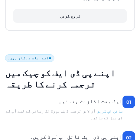
شروع کریں
اقدامات درکار ہیں۔
اپنے پی ڈی ایف کو چیک میں
ترجمہ کرنے کا طریقہ
ایک مفت اکاؤنٹ بنائیں
01
سائن اپ کریں
آن لائن ترجمہ ڈیش بورڈ تک رسائی کے لیے آپ کے
ای میل کے ساتھ۔
اپنی پی ڈی ایف فائل اپ لوڈ کریں۔
02