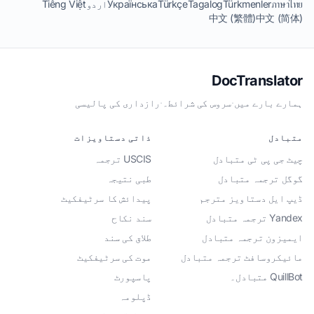
ภาษาไทย
Türkmenler
Tagalog
Türkçe
Українська
اردو
Tiếng Việt
中文 (繁體)
中文 (简体)
DocTranslator
ہمارے بارے میں
·
سروس کی شرائط۔
·
رازداری کی پالیسی
متبادل
ذاتی دستاویزات
چیٹ جی پی ٹی متبادل
USCIS ترجمہ
گوگل ترجمہ متبادل
طبی نتیجہ
ڈیپ ایل دستاویز مترجم
پیدائش کا سرٹیفکیٹ
Yandex ترجمہ متبادل
سند نکاح
ایمیزون ترجمہ متبادل
طلاق کی سند
مائیکروسافٹ ترجمہ متبادل
موت کی سرٹیفکیٹ
QuillBot متبادل۔
پاسپورٹ
ڈپلومہ