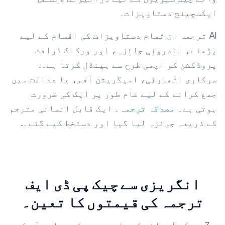
ایکسچینج دستاویزات۔
AI ترجمہ ان تمام دستاویزات کی اقسام کے لیے
پڑھنے، اندرونی جائزہ، اور ورکنگ ڈرافٹ
پروڈکشن کو اچھی طرح سے ہینڈل کرتا ہے۔.
سرکاری اتھارٹی، امیگریشن آفس، یا عدالت میں
جمع کرانے کے لیے عام طور پر ایک کی ضرورت
ہوتی ہے۔
مصدقہ ترجمہ۔
ایک قابل انسانی مترجم
کے ذریعہ جائزہ لیا گیا اور دستخط کیے گئے۔.
انگریزی سے چیک پی ڈی ایف
ترجمہ کی قیمتوں کا تعین۔