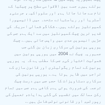
بولتے ہیں، جسے بین الاقوامی سطح پر چیکیا کے
نام سے جانا جاتا ہے، اور سلوواکیہ، جرمنی،
آسٹریا اور ریاستہائے متحدہ میں ڈائیسپورا
کمیونٹیز بولتے ہیں۔. شکاگو شمالی امریکہ کی
قدیم ترین چیک کمیونٹیز میں سے ایک ہے، جس کی
جڑیں انیسویں صدی میں واپس جاتی ہیں۔. چیک
یورپی یونین کی سرکاری زبان بن گئی جب
جمہوریہ چیک نے 2004 میں یورپی یونین میں
شمولیت اختیار کی، جس کا مطلب ہے کہ یہ یورپی
یونین کے تمام ریگولیٹری اور قانون سازی کے
تراجم میں ظاہر ہوتا ہے۔. یورپی یونین کی
سرکاری دستاویزات کا حجم جس میں درست چیک
ترجمہ کی ضرورت ہوتی ہے، کافی ہے، جس میں تمام
رکن ممالک میں تقسیم کی گئی ہدایات، تعمیل کی
رپورٹس، اور قانونی نوٹس شامل ہیں۔.