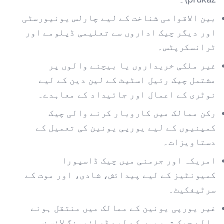
بین الاقوامی شناخت کے لیے چارلس یونیورسٹی
اور دیگر چیک اداروں سے تعلیمی ڈپلومے اور
ٹرانسکرپٹس۔
غیر ملکی خریداروں یا بیچنے والوں پر
مشتمل چیک رئیل اسٹیٹ کے لین دین کے لیے
نوٹری کے اعمال اور جائیداد کے معاہدے۔
رکن ممالک میں کاروبار کرنے والی چیک
کمپنیوں کے لیے یورپی یونین کی تعمیل کے
دستاویزات۔
امریکہ اور جرمنی میں چیک ڈاسپورا
کمیونٹیز کے لیے پیدائش، شادی، اور موت کے
سرٹیفکیٹ۔
غیر یورپی یونین کے ممالک میں منتقل ہونے
والے چیک شہریوں کے لیے ڈرائیونگ لائسنس