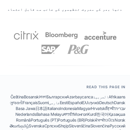
ہمارے شراکت دار
دنیا بھر کی معروف تنظیموں کی جانب سے قابل اعتماد
READ THIS PAGE IN
Afrikaans
العربية
Azərbaycanca
Български
বাংলা
Bosanski
Čeština
Dansk
Deutsch
Ελληνικά
Español
Eesti
فارسی
Suomi
Français
ગુજરાતી
עברית
हिन्दी
Hrvatski
Magyar
Indonesia
Italiano
日本語
Basa Jawa
Nederlands
Bahasa Melayu
मराठी
Монгол
Kurdî
한국어
Қазақша
Română
Português (PT)
Português (BR)
Polski
ਪੰਜਾਬੀ
ଓଡିଆ
Norsk
తెలుగు
தமிழ்
Svenska
Српски
Shqip
Slovenščina
Slovenčina
Русский