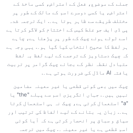
جملے کے موضوع، فعل کے اعتراض، کسی ماخذ کے
اعتراض، یا کسی دوسرے اسم کے مالک کے طور پر
مختلف طریقے سے ظاہر ہوتا ہے۔. ایک ترجمہ شدہ
پی ڈی ایف جو غلط کیس کے اختتام کو لاگو کرتا ہے
اسے ٹوٹے ہوئے چیک کے طور پر پڑھتا ہے، چاہے
ہر لفظ کا صحیح انتخاب کیا گیا ہو۔. یہی وجہ ہے
کہ چیک دستاویز کے ترجمے کے لیے لفظ بہ لفظ
متبادل نقطہ نظر کے بجائے چیک گرامر پر تربیت
یافتہ AI ماڈل کی ضرورت ہوتی ہے۔.
چیک میں بھی کوئی قطعی یا غیر معینہ مضامین
نہیں ہیں۔. جہاں انگریزی اسم سے پہلے "the" یا
"a" استعمال کرتی ہے، چیک نہ ہی استعمال کرتا
ہے۔. زبان یہ بتانے کے لیے الفاظ کی ترتیب اور
سیاق و سباق پر انحصار کرتی ہے کہ آیا کوئی
اسم قطعی ہے یا غیر معینہ۔. چیک میں ترجمہ