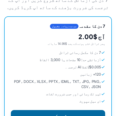
7 دن کی آزمائش کے ساتھ شروع کریں اور آپ کے
ترجمے کی ضرورت بڑھنے کے ساتھ اپ گریڈ کریں.
7 دن کا مقدمہ
سب سے زیادہ مقبول
آج $2.00
پھر ٹرائل ختم ہونے کے بعد $14.99 ماہانہ
7 دن کا مکمل رسائی ٹرائل
آزمائشی حد: 10 صفحات یا 3,000 الفاظ
$0.005/لفظ AI ترجمہ۔
120+ زبانیں
PDF، DOCX، XLSX، PPTX، IDML، TXT، JPG، PNG،
CSV، JSON
ٹیم تک رسائی اور حسب ضرورت لغات
ای میل سپورٹ
شروع کریں