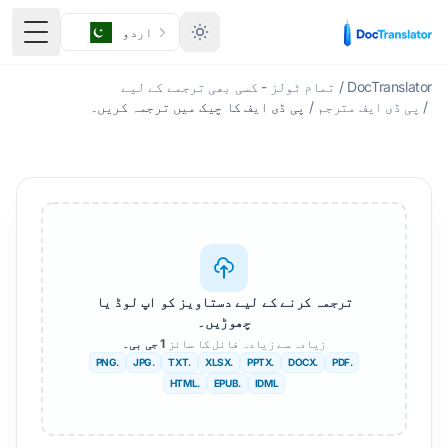
اردو
ٹوگل 
DocTranslator
/
تمام ٹولز - کسی بھی ترجمے کے لیے
/
پی ڈی ایف مترجم
/
پی ڈی ایف کا چیک میں ترجمہ کریں۔
ترجمہ کرنے کے لیے دستاویز کو اپ لوڈ یا
چھوڑیں۔
زیادہ سے زیادہ فائل کا سائز
1 جی بی۔
.PNG
.JPG
.TXT
.XLSX
.PPTX
.DOCX
.PDF
.HTML
.EPUB
IDML