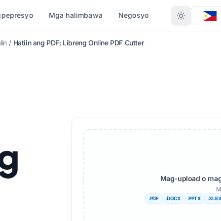
gpepresyo
Mga halimbawa
Negosyo
lin
/
Hatiin ang PDF: Libreng Online PDF Cutter
I-CONVERT AYON SA
G FILE
ANG MGA WIKA
HIGIT PANG MGA WIKA
FORMAT
PDF sa DOCX
African
PDF hanggang TXT
Swedish
InDesign papuntang PDF
Hebrew
ng
XLSX sa PDF
ian
Serbian
TXT hanggang XLSX
Slovenian
Mag-upload o mag
JPG sa PDF
Swahili
M
.PDF
.DOCX
.PPTX
.XLS
JPEG sa PDF
Amharic
PNG sa PDF
Albaniano