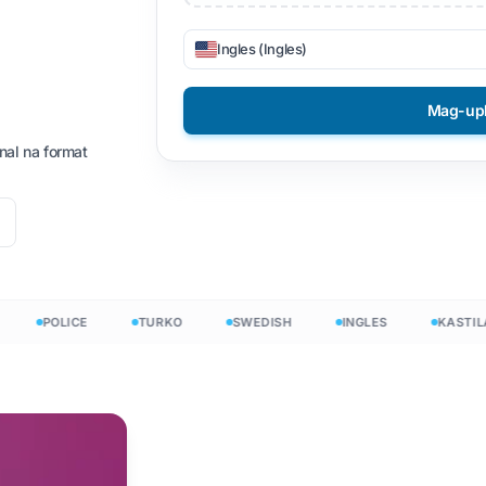
DOCX hanggang TXT
mese
Filipino
Ingles (Ingles)
EPUB papuntang PDF
Finnish
Mag-up
Bulgarian
inal na format
sign
an
Hungarian
Zulu
Yoruba
Lahat ng 120+ na Wika →
POLICE
TURKO
SWEDISH
INGLES
KASTILA
Magsimula nang libre
Magsimula nang libre