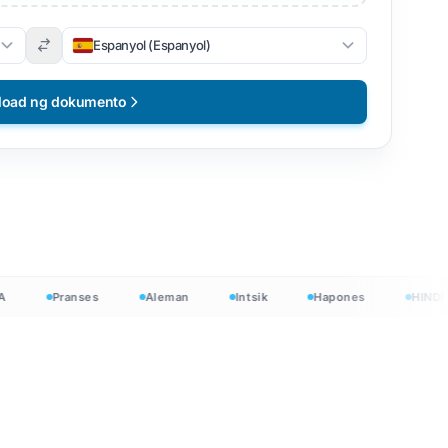
Espanyol (Espanyol)
load ng dokumento
Pranses
Aleman
Intsik
Hapones
HINDI