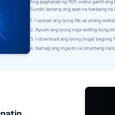
Ang paghahati ng PDF online gamit ang li
Sundin lamang ang apat na hakbang na i
1. I-upload ang iyong file sa aming websi
2. Ayusin ang iyong mga setting kung ki
3. I-download ang iyong (mga) bagong fi
4. Ibahagi ang mga ito sa sinumang nang
natin