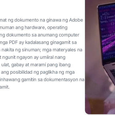
rmat ng dokumento na ginawa ng Adobe
anuman ang hardware, operating
n ang dokumento sa anumang computer
g mga PDF ay kadalasang ginagamit sa
 nakita ng sinuman; mga materyales na
t ngunit ngayon ay umiiral nang
 ulat, gabay at marami pang ibang
 ang posibilidad ng paglikha ng mga
aginhawang gamitin sa dokumentasyon na
amit.