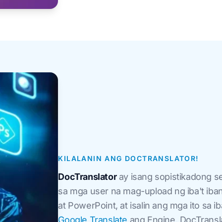
KILALANIN ANG DOCTRANSLATOR!
DocTranslator
ay isang sopistikadong se
sa mga user na mag-upload ng iba't iba
at PowerPoint, at isalin ang mga ito sa 
Google Translate
ang Engine, DocTransla