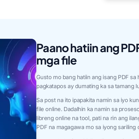
Paano hatiin ang P
mga file
Gusto mo bang hatiin ang isang PDF sa h
pagkatapos ay dumating ka sa tamang lu
Sa post na ito ipapakita namin sa iyo k
file online. Dadalhin ka namin sa pros
libreng online na tool, pati na rin ang 
PDF na magagawa mo sa iyong sariling 