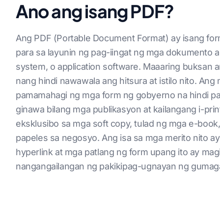
Ano ang isang PDF?
Ang PDF (Portable Document Format) ay isang fo
para sa layunin ng pag-iingat ng mga dokumento 
system, o application software. Maaaring buksa
nang hindi nawawala ang hitsura at istilo nito. An
pamamahagi ng mga form ng gobyerno na hindi pa
ginawa bilang mga publikasyon at kailangang i-prin
eksklusibo sa mga soft copy, tulad ng mga e-book,
papeles sa negosyo. Ang isa sa mga merito nito ay
hyperlink at mga patlang ng form upang ito ay m
nangangailangan ng pakikipag-ugnayan ng gumag