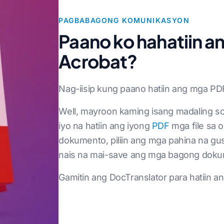
PAGBABAGONG KOMUNIKASYON
Paano ko hahatiin a
Acrobat?
Nag-iisip kung paano hatiin ang mga PDF f
Well, mayroon kaming isang madaling so
iyo na hatiin ang iyong
PDF
mga file sa o
dokumento, piliin ang mga pahina na gus
nais na mai-save ang mga bagong dokume
Gamitin ang DocTranslator para hatiin an