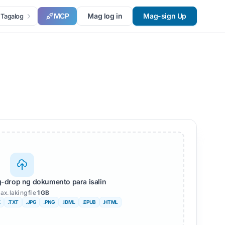
MCP
Mag log in
Mag-sign Up
Tagalog
-drop ng dokumento para isalin
ax. laki ng file
1 GB
X
.TXT
.JPG
.PNG
.IDML
.EPUB
.HTML