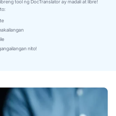
breng tool ng DocTranslator ay madali at libre!
to:
te
nakailangan
le
angailangan nito!