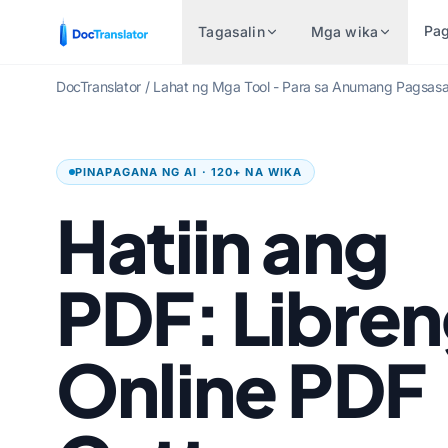
Pa
Tagasalin
Mga wika
DocTranslator
/
Lahat ng Mga Tool - Para sa Anumang Pagsasa
MGA PARES NG WIKANG
MGA INDUSTRIYA
ISALIN AYON SA URI N
IBA P
POPULAR
PINAPAGANA NG AI · 120+ NA WIKA
Pinansyal at Pagbabangko
Word Document (.DOCX)
Ingles sa Espanyol
Hindi
Hatiin ang
Pangangalaga sa kalusugan
Excel File (.XLSX)
Ingles hanggang Pranses
Bengali
Mga Legal na Pagsasalin
PowerPoint (.PPT)
Ingles sa Aleman
Urdu
PDF: Libre
Yamang Pantao
PowerPoint PPTX
Ingles sa Tsino
Norweg
Gobyerno at Depensa
InDesign File (.IDML)
Ingles sa Hapon
Marathi
Online PDF
Pagsasalin ng Patent
Tagasalin ng EPUB
Ingles sa Ruso
Telugu
Teknikal
AI EPUB Translator
Ingles sa Portuges
Tamil
Paggawa
Isalin ang TXT Files
Ingles sa Italyano
Turkish