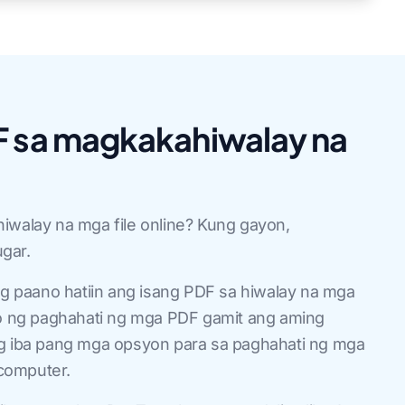
DF sa magkakahiwalay na
iwalay na mga file online? Kung gayon,
gar.
ung paano hatiin ang isang PDF sa hiwalay na mga
eso ng paghahati ng mga PDF gamit ang aming
ilang iba pang mga opsyon para sa paghahati ng mga
computer.