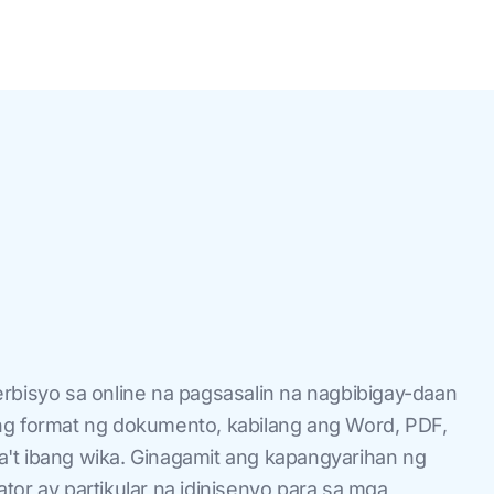
rbisyo sa online na pagsasalin na nagbibigay-daan
ng format ng dokumento, kabilang ang Word, PDF,
iba't ibang wika. Ginagamit ang kapangyarihan ng
tor ay partikular na idinisenyo para sa mga