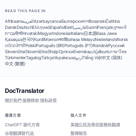
READ THIS PAGE IN
Afrikaans
العربية
Azərbaycanca
Български
বাংলা
Bosanski
Čeština
Dansk
Deutsch
Ελληνικά
Español
Eesti
فارسی
Suomi
Français
ગુજરાતી
עברית
हिन्दी
Hrvatski
Magyar
Indonesia
Italiano
日本語
Basa Jawa
Қазақша
한국어
Kurdî
Монгол
मराठी
Bahasa Melayu
Nederlands
Norsk
ଓଡିଆ
ਪੰਜਾਬੀ
Polski
Português (BR)
Português (PT)
Română
Русский
Slovenčina
Slovenščina
Shqip
Српски
Svenska
தமிழ்
తెలుగు
ภาษาไทย
Türkmenler
Tagalog
Türkçe
Українська
اردو
Tiếng Việt
中文 (简体)
中文 (繁體)
DocTranslator
關於我們
·
服務條款
·
隱私政策
備擇方案
個人文件
ChatGPT 替代方案
美國公民及移民服務局翻譯
谷歌翻譯替代品
醫療報告