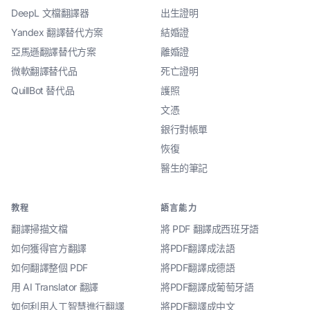
DeepL 文檔翻譯器
出生證明
Yandex 翻譯替代方案
結婚證
亞馬遜翻譯替代方案
離婚證
微軟翻譯替代品
死亡證明
QuillBot 替代品
護照
文憑
銀行對帳單
恢復
醫生的筆記
教程
語言能力
翻譯掃描文檔
將 PDF 翻譯成西班牙語
如何獲得官方翻譯
將PDF翻譯成法語
如何翻譯整個 PDF
將PDF翻譯成德語
用 AI Translator 翻譯
將PDF翻譯成葡萄牙語
如何利用人工智慧進行翻譯
將PDF翻譯成中文