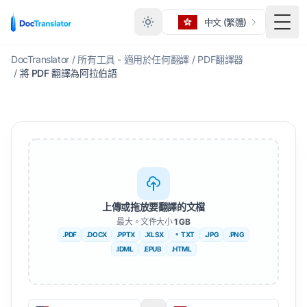
中文 (繁體)
切換
DocTranslator
/
所有工具 - 適用於任何翻譯
/
PDF翻譯器
/
將 PDF 翻譯為阿拉伯語
上傳或拖放要翻譯的文檔
最大。文件大小
1 GB
.PDF
.DOCX
.PPTX
.XLSX
。 TXT
.JPG
.PNG
.IDML
.EPUB
.HTML