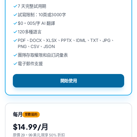
7 天完整試用期
試寫限制：10頁或3000字
$0。005/字 AI 翻譯
120多種語言
PDF、DOCX、XLSX、PPTX、IDML、TXT、JPG、
PNG、CSV、JSON
團隊存取權限和自訂詞彙表
電子郵件支援
開始使用
每月
受歡迎的
$14.99/月
原價 29。99 美元,現享 50% 折扣