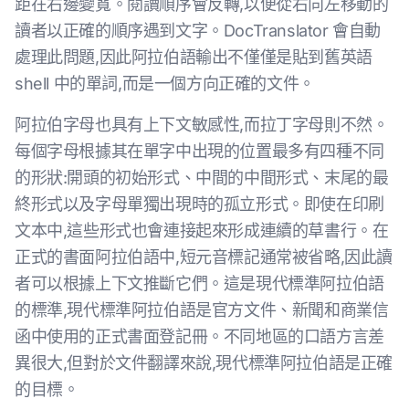
距在右邊變寬。閱讀順序會反轉,以便從右向左移動的
讀者以正確的順序遇到文字。DocTranslator 會自動
處理此問題,因此阿拉伯語輸出不僅僅是貼到舊英語
shell 中的單詞,而是一個方向正確的文件。
阿拉伯字母也具有上下文敏感性,而拉丁字母則不然。
每個字母根據其在單字中出現的位置最多有四種不同
的形狀:開頭的初始形式、中間的中間形式、末尾的最
終形式以及字母單獨出現時的孤立形式。即使在印刷
文本中,這些形式也會連接起來形成連續的草書行。在
正式的書面阿拉伯語中,短元音標記通常被省略,因此讀
者可以根據上下文推斷它們。這是現代標準阿拉伯語
的標準,現代標準阿拉伯語是官方文件、新聞和商業信
函中使用的正式書面登記冊。不同地區的口語方言差
異很大,但對於文件翻譯來說,現代標準阿拉伯語是正確
的目標。