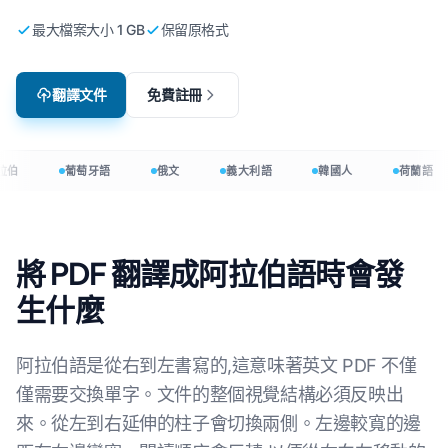
最大檔案大小 1 GB
保留原格式
翻譯文件
免費註冊
拉伯
葡萄牙語
俄文
義大利語
韓國人
荷蘭語
將 PDF 翻譯成阿拉伯語時會發
生什麼
阿拉伯語是從右到左書寫的,這意味著英文 PDF 不僅
僅需要交換單字。文件的整個視覺結構必須反映出
來。從左到右延伸的柱子會切換兩側。左邊較寬的邊