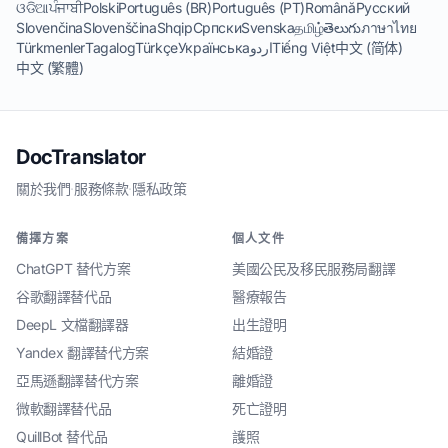
ଓଡିଆ
ਪੰਜਾਬੀ
Polski
Português (BR)
Português (PT)
Română
Русский
Slovenčina
Slovenščina
Shqip
Српски
Svenska
தமிழ்
తెలుగు
ภาษาไทย
Türkmenler
Tagalog
Türkçe
Українська
اردو
Tiếng Việt
中文 (简体)
中文 (繁體)
DocTranslator
關於我們
·
服務條款
·
隱私政策
備擇方案
個人文件
ChatGPT 替代方案
美國公民及移民服務局翻譯
谷歌翻譯替代品
醫療報告
DeepL 文檔翻譯器
出生證明
Yandex 翻譯替代方案
結婚證
亞馬遜翻譯替代方案
離婚證
微軟翻譯替代品
死亡證明
QuillBot 替代品
護照