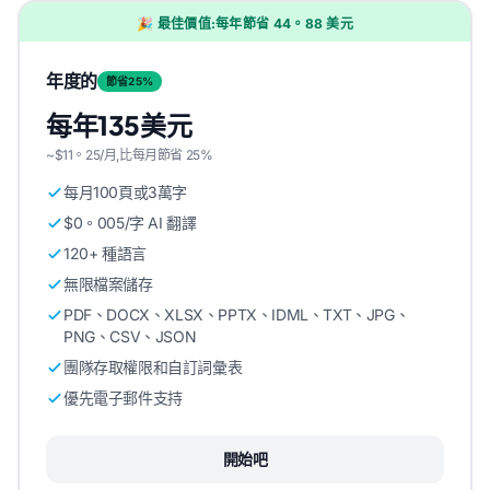
🎉 最佳價值:每年節省 44。88 美元
年度的
節省25%
每年135美元
~$11。25/月,比每月節省 25%
每月100頁或3萬字
$0。005/字 AI 翻譯
120+ 種語言
無限檔案儲存
PDF、DOCX、XLSX、PPTX、IDML、TXT、JPG、
PNG、CSV、JSON
團隊存取權限和自訂詞彙表
優先電子郵件支持
開始吧