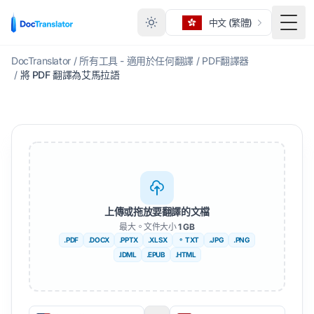
中文 (繁體)
切換
DocTranslator
/
所有工具 - 適用於任何翻譯
/
PDF翻譯器
/
將 PDF 翻譯為艾馬拉語
上傳或拖放要翻譯的文檔
最大。文件大小
1 GB
.PDF
.DOCX
.PPTX
.XLSX
。 TXT
.JPG
.PNG
.IDML
.EPUB
.HTML