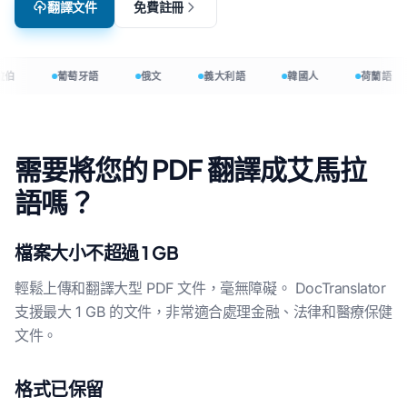
翻譯文件
免費註冊
拉伯
葡萄牙語
俄文
義大利語
韓國人
荷蘭語
需要將您的 PDF 翻譯成艾馬拉
語嗎？
檔案大小不超過 1 GB
輕鬆上傳和翻譯大型 PDF 文件，毫無障礙。 DocTranslator
支援最大 1 GB 的文件，非常適合處理金融、法律和醫療保健
文件。
格式已保留