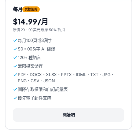
每月
受歡迎的
$14.99/月
原價 29。99 美元,現享 50% 折扣
每月100頁或3萬字
$0。005/字 AI 翻譯
120+ 種語言
無限檔案儲存
PDF、DOCX、XLSX、PPTX、IDML、TXT、JPG、
PNG、CSV、JSON
團隊存取權限和自訂詞彙表
優先電子郵件支持
開始吧