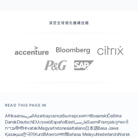
我們的伙伴
深受全球領先機構信賴
READ THIS PAGE IN
Afrikaans
العربية
Azərbaycanca
Български
বাংলা
Bosanski
Čeština
Dansk
Deutsch
Ελληνικά
Español
Eesti
فارسی
Suomi
Français
ગુજરાતી
עברית
हिन्दी
Hrvatski
Magyar
Indonesia
Italiano
日本語
Basa Jawa
Қазақша
한국어
Kurdî
Монгол
मराठी
Bahasa Melayu
Nederlands
Norsk