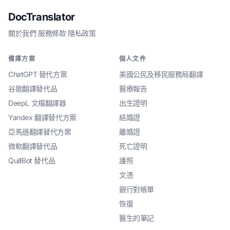
DocTranslator
關於我們
·
服務條款
·
隱私政策
備擇方案
個人文件
ChatGPT 替代方案
美國公民及移民服務局翻譯
谷歌翻譯替代品
醫療報告
DeepL 文檔翻譯器
出生證明
Yandex 翻譯替代方案
結婚證
亞馬遜翻譯替代方案
離婚證
微軟翻譯替代品
死亡證明
QuillBot 替代品
護照
文憑
銀行對帳單
恢復
醫生的筆記