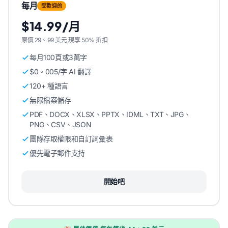
每月
受歡迎的
$14.99/月
原價 29。99 美元,現享 50% 折扣
每月100頁或3萬字
$0。005/字 AI 翻譯
120+ 種語言
無限檔案儲存
PDF、DOCX、XLSX、PPTX、IDML、TXT、JPG、
PNG、CSV、JSON
團隊存取權限和自訂詞彙表
優先電子郵件支持
開始吧