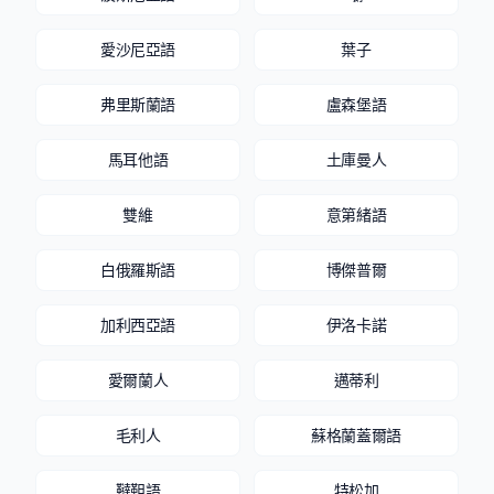
愛沙尼亞語
葉子
弗里斯蘭語
盧森堡語
馬耳他語
土庫曼人
雙維
意第緒語
白俄羅斯語
博傑普爾
加利西亞語
伊洛卡諾
愛爾蘭人
邁蒂利
毛利人
蘇格蘭蓋爾語
韃靼語
特松加