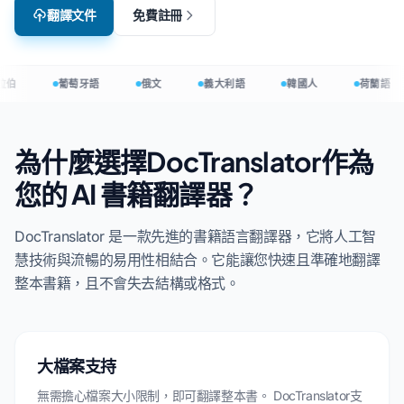
翻譯文件
免費註冊
拉伯
葡萄牙語
俄文
義大利語
韓國人
荷蘭語
為什麼選擇DocTranslator作為
您的 AI 書籍翻譯器？
DocTranslator 是一款先進的書籍語言翻譯器，它將人工智
慧技術與流暢的易用性相結合。它能讓您快速且準確地翻譯
整本書籍，且不會失去結構或格式。
大檔案支持
無需擔心檔案大小限制，即可翻譯整本書。 DocTranslator支