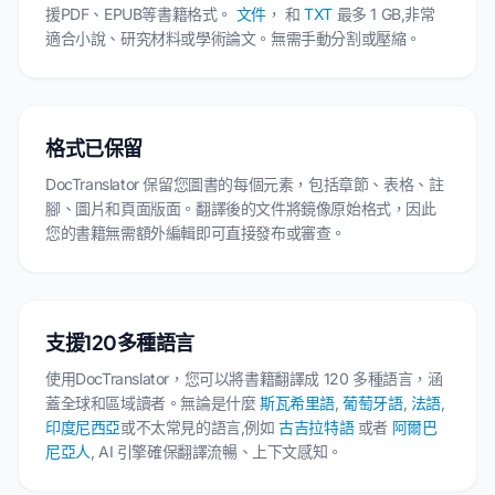
援PDF、EPUB等書籍格式。
文件
， 和
TXT
最多 1 GB,非常
適合小說、研究材料或學術論文。無需手動分割或壓縮。
格式已保留
DocTranslator 保留您圖書的每個元素，包括章節、表格、註
腳、圖片和頁面版面。翻譯後的文件將鏡像原始格式，因此
您的書籍無需額外編輯即可直接發布或審查。
支援120多種語言
使用DocTranslator，您可以將書籍翻譯成 120 多種語言，涵
蓋全球和區域讀者。無論是什麼
斯瓦希里語
,
葡萄牙語
,
法語
,
印度尼西亞
或不太常見的語言,例如
古吉拉特語
或者
阿爾巴
尼亞人
, AI 引擎確保翻譯流暢、上下文感知。