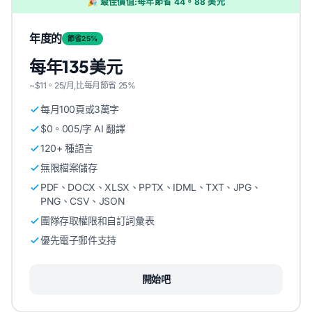
🎉 最佳價值:每年節省 44。88 美元
年度的
節省25%
每年135美元
~$11。25/月,比每月節省 25%
每月100頁或3萬字
$0。005/字 AI 翻譯
120+ 種語言
無限檔案儲存
PDF、DOCX、XLSX、PPTX、IDML、TXT、JPG、
PNG、CSV、JSON
團隊存取權限和自訂詞彙表
優先電子郵件支持
開始吧