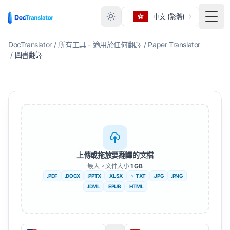
中文 (繁體)
切換
DocTranslator
/
所有工具 - 適用於任何翻譯
/
Paper Translator
/
圖書翻譯
上傳或拖放要翻譯的文檔
最大。文件大小
1 GB
.PDF
.DOCX
.PPTX
.XLSX
。 TXT
.JPG
.PNG
.IDML
.EPUB
.HTML