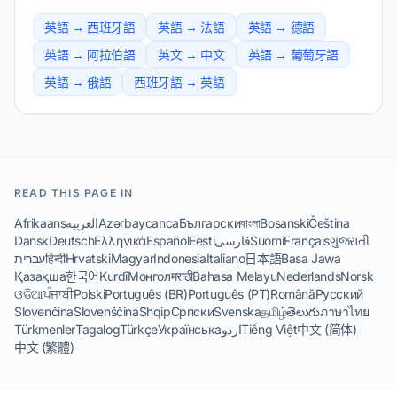
英語 → 西班牙語
英語 → 法語
英語 → 德語
英語 → 阿拉伯語
英文 → 中文
英語 → 葡萄牙語
英語 → 俄語
西班牙語 → 英語
READ THIS PAGE IN
Afrikaans
العربية
Azərbaycanca
Български
বাংলা
Bosanski
Čeština
Dansk
Deutsch
Ελληνικά
Español
Eesti
فارسی
Suomi
Français
ગુજરાતી
עברית
हिन्दी
Hrvatski
Magyar
Indonesia
Italiano
日本語
Basa Jawa
Қазақша
한국어
Kurdî
Монгол
मराठी
Bahasa Melayu
Nederlands
Norsk
ଓଡିଆ
ਪੰਜਾਬੀ
Polski
Português (BR)
Português (PT)
Română
Русский
Slovenčina
Slovenščina
Shqip
Српски
Svenska
தமிழ்
తెలుగు
ภาษาไทย
Türkmenler
Tagalog
Türkçe
Українська
اردو
Tiếng Việt
中文 (简体)
中文 (繁體)