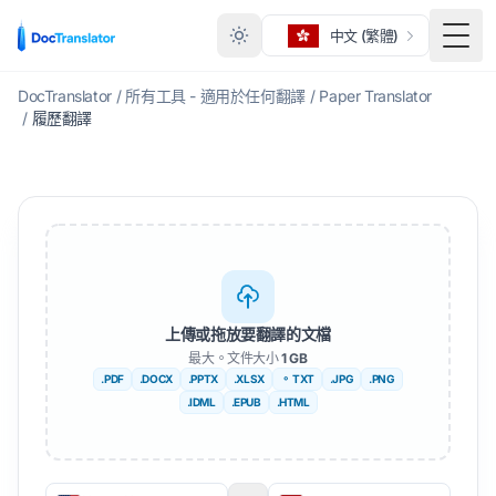
中文 (繁體)
切換
DocTranslator
/
所有工具 - 適用於任何翻譯
/
Paper Translator
/
履歷翻譯
上傳或拖放要翻譯的文檔
最大。文件大小
1 GB
.PDF
.DOCX
.PPTX
.XLSX
。 TXT
.JPG
.PNG
.IDML
.EPUB
.HTML