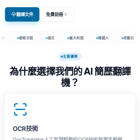
翻譯文件
免費註冊
伯
葡萄牙語
俄文
義大利語
韓國人
荷蘭語
主要優勢
為什麼選擇我們的 AI 簡歷翻譯
機？
OCR技術
DocTranslator人工智慧驅動的OCR技術無需手動複