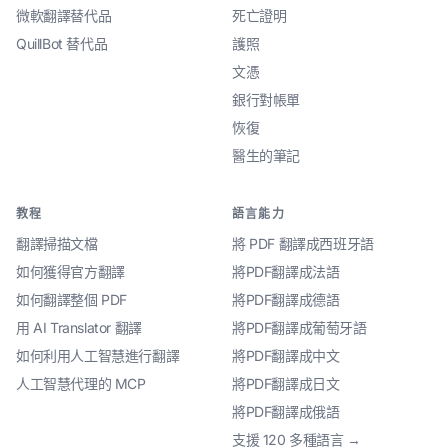
微軟翻譯替代品
死亡證明
QuillBot 替代品
護照
文憑
銀行對帳單
恢復
醫生的筆記
教程
語言能力
翻譯掃描文檔
將 PDF 翻譯成西班牙語
如何獲得官方翻譯
將PDF翻譯成法語
如何翻譯整個 PDF
將PDF翻譯成德語
用 AI Translator 翻譯
將PDF翻譯成葡萄牙語
如何利用人工智慧進行翻譯
將PDF翻譯成中文
人工智慧代理的 MCP
將PDF翻譯成日文
將PDF翻譯成俄語
支援 120 多種語言 →