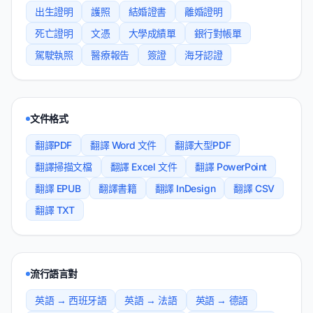
出生證明
護照
結婚證書
離婚證明
死亡證明
文憑
大學成績單
銀行對帳單
駕駛執照
醫療報告
簽證
海牙認證
文件格式
翻譯PDF
翻譯 Word 文件
翻譯大型PDF
翻譯掃描文檔
翻譯 Excel 文件
翻譯 PowerPoint
翻譯 EPUB
翻譯書籍
翻譯 InDesign
翻譯 CSV
翻譯 TXT
流行語言對
英語 → 西班牙語
英語 → 法語
英語 → 德語