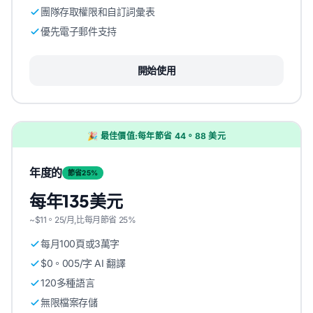
團隊存取權限和自訂詞彙表
優先電子郵件支持
開始使用
🎉 最佳價值:每年節省 44。88 美元
年度的
節省25%
每年135美元
~$11。25/月,比每月節省 25%
每月100頁或3萬字
$0。005/字 AI 翻譯
120多種語言
無限檔案存儲