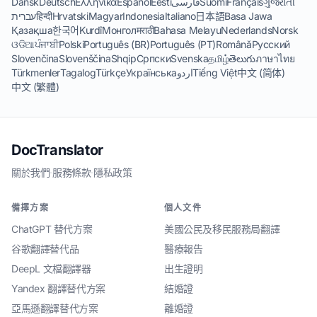
Dansk
Deutsch
Ελληνικά
Español
Eesti
فارسی
Suomi
Français
ગુજરાતી
עברית
हिन्दी
Hrvatski
Magyar
Indonesia
Italiano
日本語
Basa Jawa
Қазақша
한국어
Kurdî
Монгол
मराठी
Bahasa Melayu
Nederlands
Norsk
ଓଡିଆ
ਪੰਜਾਬੀ
Polski
Português (BR)
Português (PT)
Română
Русский
Slovenčina
Slovenščina
Shqip
Српски
Svenska
தமிழ்
తెలుగు
ภาษาไทย
Türkmenler
Tagalog
Türkçe
Українська
اردو
Tiếng Việt
中文 (简体)
中文 (繁體)
DocTranslator
關於我們
·
服務條款
·
隱私政策
備擇方案
個人文件
ChatGPT 替代方案
美國公民及移民服務局翻譯
谷歌翻譯替代品
醫療報告
DeepL 文檔翻譯器
出生證明
Yandex 翻譯替代方案
結婚證
亞馬遜翻譯替代方案
離婚證