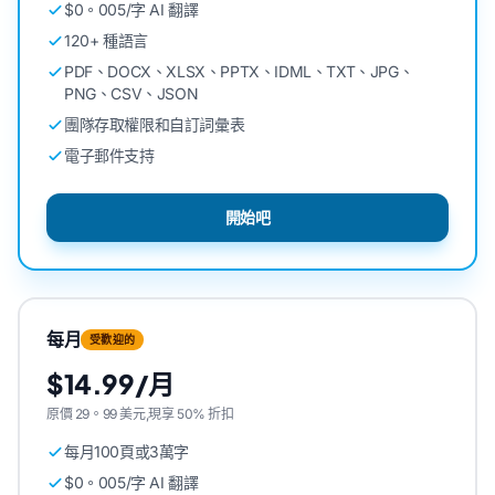
$0。005/字 AI 翻譯
120+ 種語言
PDF、DOCX、XLSX、PPTX、IDML、TXT、JPG、
PNG、CSV、JSON
團隊存取權限和自訂詞彙表
電子郵件支持
開始吧
每月
受歡迎的
$14.99/月
原價 29。99 美元,現享 50% 折扣
每月100頁或3萬字
$0。005/字 AI 翻譯