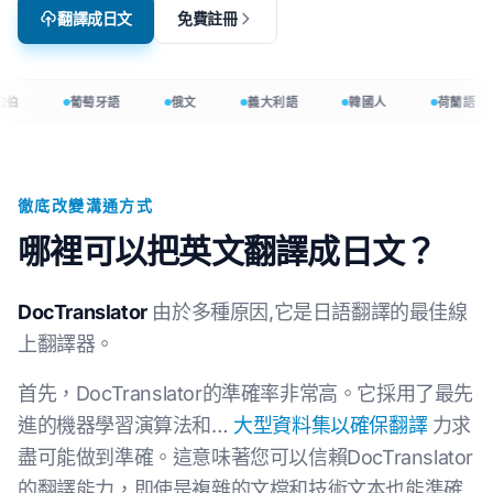
翻譯成日文
免費註冊
拉伯
葡萄牙語
俄文
義大利語
韓國人
荷蘭語
徹底改變溝通方式
哪裡可以把英文翻譯成日文？
DocTranslator
由於多種原因,它是日語翻譯的最佳線
上翻譯器。
首先，DocTranslator的準確率非常高。它採用了最先
進的機器學習演算法和…
大型資料集以確保翻譯
力求
盡可能做到準確。這意味著您可以信賴DocTranslator
的翻譯能力，即使是複雜的文檔和技術文本也能準確