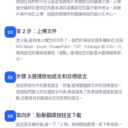
透過在我們的平台上設定免費帳戶來開始您的翻譯之旅。只需
幾分鐘即可提供您的基本資訊並確認您的電子郵件地址。該帳
戶將作為您上傳、追蹤和管理所有翻譯項目的個人化中心。
第 2 步：上傳文件
02
登入後,是時候上傳您的文件了。我們的系統支援多種格式,包括
MS Word、Excel、PowerPoint、TXT、InDesign 和 CSV。只
需拖放您的檔案或使用「瀏覽」選項從您的裝置中選擇檔案即
可。
步驟 3:選擇原始語言和目標語言
03
指定原始文件的書寫語言。然後,選擇要翻譯文件的目標語言。
透過我們廣泛的支援語言列表,無論是為了商業提案還是創意活
動,您都會找到最適合您的受眾的語言。
第四步：點擊翻譯按鈕並下載
04
設定語言偏好後,按一下「上傳」按鈕開始處理。坐下來放鬆一