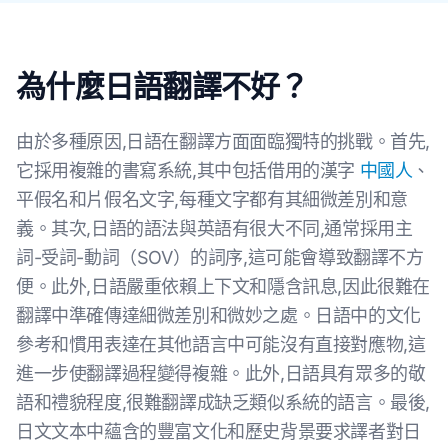
為什麼日語翻譯不好？
由於多種原因,日語在翻譯方面面臨獨特的挑戰。首先,
它採用複雜的書寫系統,其中包括借用的漢字
中國人
、
平假名和片假名文字,每種文字都有其細微差別和意
義。其次,日語的語法與英語有很大不同,通常採用主
詞-受詞-動詞（SOV）的詞序,這可能會導致翻譯不方
便。此外,日語嚴重依賴上下文和隱含訊息,因此很難在
翻譯中準確傳達細微差別和微妙之處。日語中的文化
參考和慣用表達在其他語言中可能沒有直接對應物,這
進一步使翻譯過程變得複雜。此外,日語具有眾多的敬
語和禮貌程度,很難翻譯成缺乏類似系統的語言。最後,
日文文本中蘊含的豐富文化和歷史背景要求譯者對日