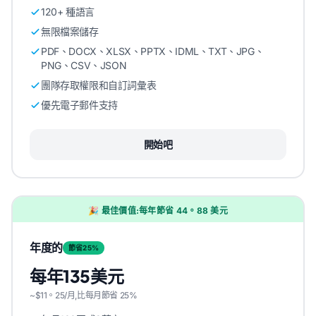
120+ 種語言
無限檔案儲存
PDF、DOCX、XLSX、PPTX、IDML、TXT、JPG、
PNG、CSV、JSON
團隊存取權限和自訂詞彙表
優先電子郵件支持
開始吧
🎉 最佳價值:每年節省 44。88 美元
年度的
節省25%
每年135美元
~$11。25/月,比每月節省 25%