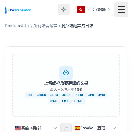
中文 (繁體)
切換
DocTranslator
/
所有語言翻譯
/
將英語翻譯成日語
上傳或拖放要翻譯的文檔
最大。文件大小
1 GB
.PDF
.DOCX
.PPTX
.XLSX
。 TXT
.JPG
.PNG
.IDML
.EPUB
.HTML
英語（英語）
Español（西班牙文）