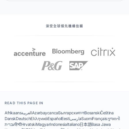
我們的伙伴
深受全球領先機構信賴
READ THIS PAGE IN
Afrikaans
العربية
Azərbaycanca
Български
বাংলা
Bosanski
Čeština
Dansk
Deutsch
Ελληνικά
Español
Eesti
فارسی
Suomi
Français
ગુજરાતી
עברית
हिन्दी
Hrvatski
Magyar
Indonesia
Italiano
日本語
Basa Jawa