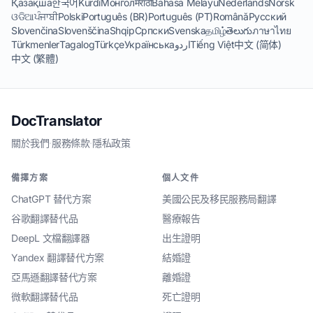
Қазақша
한국어
Kurdî
Монгол
मराठी
Bahasa Melayu
Nederlands
Norsk
ଓଡିଆ
ਪੰਜਾਬੀ
Polski
Português (BR)
Português (PT)
Română
Русский
Slovenčina
Slovenščina
Shqip
Српски
Svenska
தமிழ்
తెలుగు
ภาษาไทย
Türkmenler
Tagalog
Türkçe
Українська
اردو
Tiếng Việt
中文 (简体)
中文 (繁體)
DocTranslator
關於我們
·
服務條款
·
隱私政策
備擇方案
個人文件
ChatGPT 替代方案
美國公民及移民服務局翻譯
谷歌翻譯替代品
醫療報告
DeepL 文檔翻譯器
出生證明
Yandex 翻譯替代方案
結婚證
亞馬遜翻譯替代方案
離婚證
微軟翻譯替代品
死亡證明