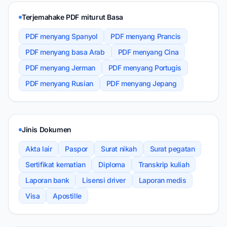
Terjemahake PDF miturut Basa
PDF menyang Spanyol
PDF menyang Prancis
PDF menyang basa Arab
PDF menyang Cina
PDF menyang Jerman
PDF menyang Portugis
PDF menyang Rusian
PDF menyang Jepang
Jinis Dokumen
Akta lair
Paspor
Surat nikah
Surat pegatan
Sertifikat kematian
Diploma
Transkrip kuliah
Laporan bank
Lisensi driver
Laporan medis
Visa
Apostille