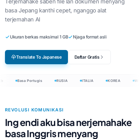
Terjemahake saben file lan dokumen menyang
basa Jepang kanthi cepet, nganggo alat
terjemahan AI
Ukuran berkas maksimal 1 GB
Njaga format asli
Translate To Japanese
Daftar Gratis
b
Basa Portugis
RUSIA
ITALIA
KOREA
WO
REVOLUSI KOMUNIKASI
Ing endi aku bisa nerjemahake
basa Inggris menyang