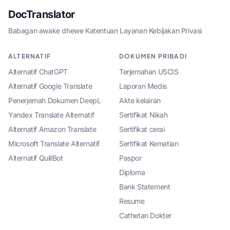
DocTranslator
Babagan awake dhewe
·
Katentuan Layanan
·
Kebijakan Privasi
ALTERNATIF
DOKUMEN PRIBADI
Alternatif ChatGPT
Terjemahan USCIS
Alternatif Google Translate
Laporan Medis
Penerjemah Dokumen DeepL
Akte kelairan
Yandex Translate Alternatif
Sertifikat Nikah
Alternatif Amazon Translate
Sertifikat cerai
Microsoft Translate Alternatif
Sertifikat Kematian
Alternatif QuillBot
Paspor
Diploma
Bank Statement
Resume
Cathetan Dokter