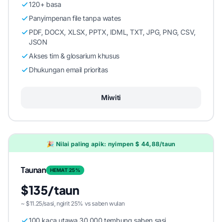
120+ basa
Panyimpenan file tanpa wates
PDF, DOCX, XLSX, PPTX, IDML, TXT, JPG, PNG, CSV,
JSON
Akses tim & glosarium khusus
Dhukungan email prioritas
Miwiti
🎉 Nilai paling apik: nyimpen $ 44,88/taun
Taunan
HEMAT 25%
$135/taun
~ $11.25/sasi, ngirit 25% vs saben wulan
100 kaca utawa 30.000 tembung saben sasi