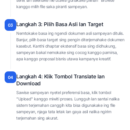
seret lan selehake file utawa gunakake pilihan "Browse"
kanggo milih file saka piranti sampeyan.
Langkah 3: Pilih Basa Asli lan Target
03
Nemtokake basa ing ngendi dokumen asli sampeyan ditulis.
Banjur, pilih basa target sing pengin diterjemahake dokumen
kasebut. Kanthi dhaptar ekstensif basa sing didhukung,
sampeyan bakal nemokake sing cocog kanggo pamirsa,
apa kanggo proposal bisnis utawa kampanye kreatif.
Langkah 4: Klik Tombol Translate lan
04
Download
Sawise sampeyan nyetel preferensi basa, klik tombol
"Upload" kanggo miwiti proses. Lungguh lan santai nalika
sistem terjemahan canggih kita bisa digunakake ing file
sampeyan, njaga tata letak lan gaya asli nalika ngirim
terjemahan sing akurat.