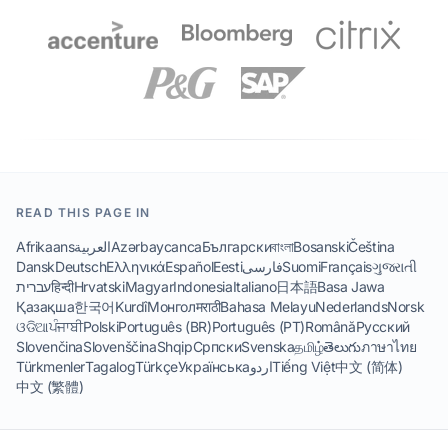
READ THIS PAGE IN
Afrikaans
العربية
Azərbaycanca
Български
বাংলা
Bosanski
Čeština
Dansk
Deutsch
Ελληνικά
Español
Eesti
فارسی
Suomi
Français
ગુજરાતી
עברית
हिन्दी
Hrvatski
Magyar
Indonesia
Italiano
日本語
Basa Jawa
Қазақша
한국어
Kurdî
Монгол
मराठी
Bahasa Melayu
Nederlands
Norsk
ଓଡିଆ
ਪੰਜਾਬੀ
Polski
Português (BR)
Português (PT)
Română
Русский
Slovenčina
Slovenščina
Shqip
Српски
Svenska
தமிழ்
తెలుగు
ภาษาไทย
Türkmenler
Tagalog
Türkçe
Українська
اردو
Tiếng Việt
中文 (简体)
中文 (繁體)