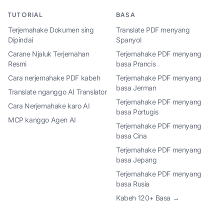
TUTORIAL
BASA
Terjemahake Dokumen sing
Translate PDF menyang
Dipindai
Spanyol
Carane Njaluk Terjemahan
Terjemahake PDF menyang
Resmi
basa Prancis
Cara nerjemahake PDF kabeh
Terjemahake PDF menyang
basa Jerman
Translate nganggo AI Translator
Terjemahake PDF menyang
Cara Nerjemahake karo AI
basa Portugis
MCP kanggo Agen AI
Terjemahake PDF menyang
basa Cina
Terjemahake PDF menyang
basa Jepang
Terjemahake PDF menyang
basa Rusia
Kabeh 120+ Basa →