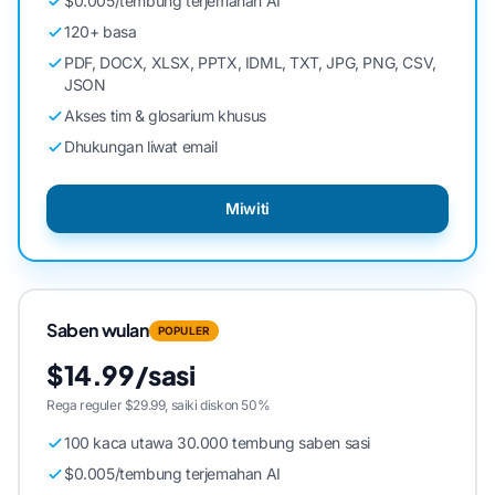
$0.005/tembung terjemahan AI
120+ basa
PDF, DOCX, XLSX, PPTX, IDML, TXT, JPG, PNG, CSV,
JSON
Akses tim & glosarium khusus
Dhukungan liwat email
Miwiti
Saben wulan
POPULER
$14.99/sasi
Rega reguler $29.99, saiki diskon 50%
100 kaca utawa 30.000 tembung saben sasi
$0.005/tembung terjemahan AI