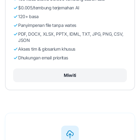
$0.005/tembung terjemahan AI
120+ basa
Panyimpenan file tanpa wates
PDF, DOCX, XLSX, PPTX, IDML, TXT, JPG, PNG, CSV,
JSON
Akses tim & glosarium khusus
Dhukungan email prioritas
Miwiti