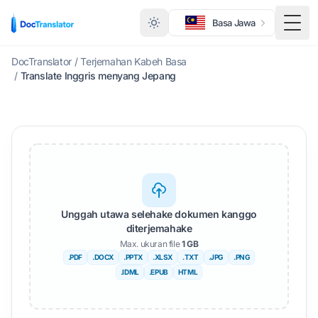
Basa Jawa
Togg
DocTranslator
/
Terjemahan Kabeh Basa
/
Translate Inggris menyang Jepang
Unggah utawa selehake dokumen kanggo
diterjemahake
Max. ukuran file
1 GB
.PDF
.DOCX
.PPTX
.XLSX
.TXT
.JPG
.PNG
.IDML
.EPUB
HTML