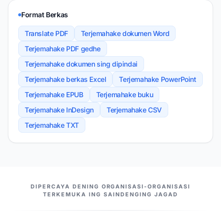
Format Berkas
Translate PDF
Terjemahake dokumen Word
Terjemahake PDF gedhe
Terjemahake dokumen sing dipindai
Terjemahake berkas Excel
Terjemahake PowerPoint
Terjemahake EPUB
Terjemahake buku
Terjemahake InDesign
Terjemahake CSV
Terjemahake TXT
MITRA KITA
DIPERCAYA DENING ORGANISASI-ORGANISASI
TERKEMUKA ING SAINDENGING JAGAD