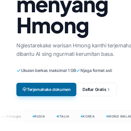
menyang
Lokalisasi Video Game
Terjemahake
g Korea
Inggris nganti Korea
Hmong
e-Learning
Translate J
 basa Arab
Inggris nganti Arab
Penerjemah
g Walanda
Inggris menyang Turki
InDesign Wo
g Denmark
Inggris menyang Indonesia
g
Nglestarekake warisan Hmong kanthi terjemaha
dibantu AI sing ngurmati kerumitan basa.
.DOCX Word 
 Indonesia
Inggris menyang Hindi
Jumlah File 
Inggris menyang Urdu
Ukuran berkas maksimal 1 GB
Njaga format asli
PowerPoint 
Terjemahake dokumen
Daftar Gratis
umen ing 120+ basa
 nerjemahake dokumen ing 120+ basa
 Portugis
RUSIA
ITALIA
KOREA
WONG WALADA