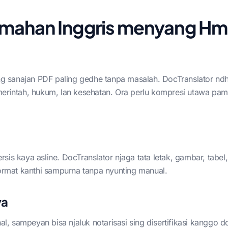
emahan Inggris menyang H
 sanajan PDF paling gedhe tanpa masalah. DocTranslator ndhu
ntah, hukum, lan kesehatan. Ora perlu kompresi utawa pamis
is kaya asline. DocTranslator njaga tata letak, gambar, tabel, 
rmat kanthi sampurna tanpa nyunting manual.
ya
onal, sampeyan bisa njaluk notarisasi sing disertifikasi kang