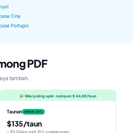
nyol
basa Cina
asa Portugis
Hmong PDF
saya tambah.
🎉 Nilai paling apik: nyimpen $ 44,88/taun
Taunan
HEMAT 25%
$135/taun
~ $11.25/sasi, ngirit 25% vs saben wulan