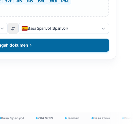
X
.TXT
.JPG
.PNG
.IDML
.EPUB
HTML
Basa Spanyol (Spanyol)
ggah dokumen
ratis
sa Spanyol
PRANCIS
Jerman
Basa Cina
Wong J