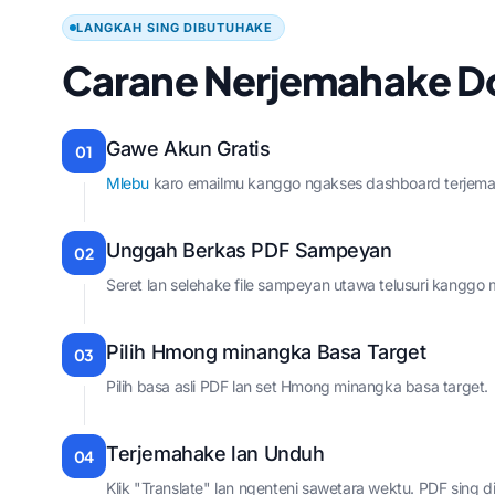
LANGKAH SING DIBUTUHAKE
Carane Nerjemahake 
Gawe Akun Gratis
01
Mlebu
karo emailmu kanggo ngakses dashboard terjemah
Unggah Berkas PDF Sampeyan
02
Seret lan selehake file sampeyan utawa telusuri kanggo m
Pilih Hmong minangka Basa Target
03
Pilih basa asli PDF lan set Hmong minangka basa target.
Terjemahake lan Unduh
04
Klik "Translate" lan ngenteni sawetara wektu. PDF sing 