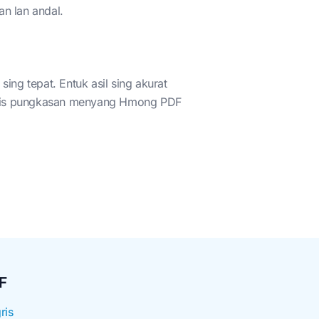
an lan andal.
ng tepat. Entuk asil sing akurat
Inggris pungkasan menyang Hmong PDF
F
ris