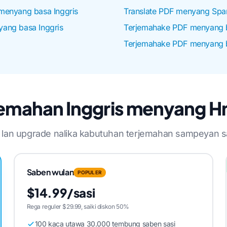
menyang basa Inggris
Translate PDF menyang Spa
ang basa Inggris
Terjemahake PDF menyang 
Terjemahake PDF menyang b
jemahan Inggris menyang 
is lan upgrade nalika kabutuhan terjemahan sampeyan 
Saben wulan
POPULER
$14.99/sasi
Rega reguler $29.99, saiki diskon 50%
100 kaca utawa 30.000 tembung saben sasi