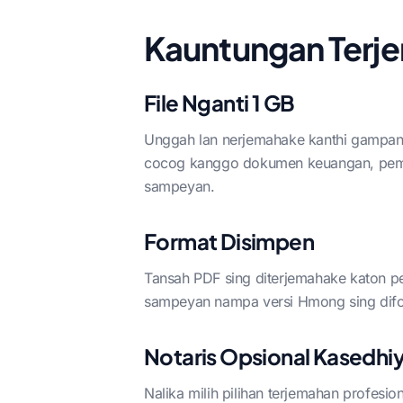
Kauntungan Terj
File Nganti 1 GB
Unggah lan nerjemahake kanthi gampang
cocog kanggo dokumen keuangan, pemeri
sampeyan.
Format Disimpen
Tansah PDF sing diterjemahake katon pers
sampeyan nampa versi Hmong sing difo
Notaris Opsional Kasedhi
Nalika milih pilihan terjemahan profesi