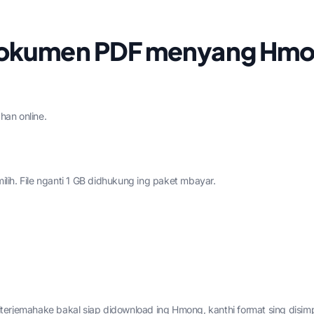
Dokumen PDF menyang Hm
an online.
ilih. File nganti 1 GB didhukung ing paket mbayar.
diterjemahake bakal siap didownload ing Hmong, kanthi format sing disim