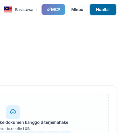
MCP
Mlebu
Ndaftar
Basa Jawa
ke dokumen kanggo diterjemahake
x. ukuran file
1 GB