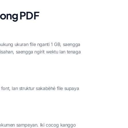
mong PDF
kung ukuran file nganti 1 GB, saengga
ahan, saengga ngirit wektu lan tenaga
font, lan struktur sakabèhé file supaya
go dokumen sampeyan. Iki cocog kanggo