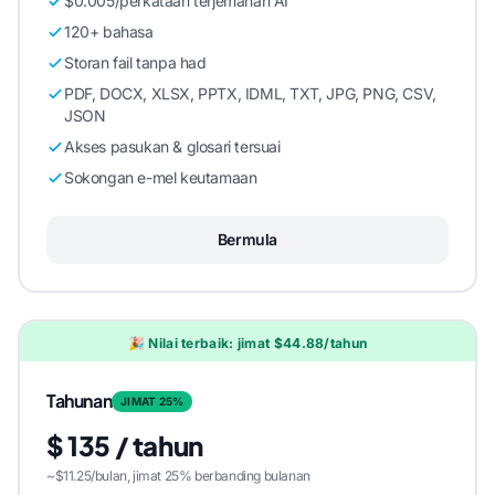
$0.005/perkataan terjemahan AI
120+ bahasa
Storan fail tanpa had
PDF, DOCX, XLSX, PPTX, IDML, TXT, JPG, PNG, CSV,
JSON
Akses pasukan & glosari tersuai
Sokongan e-mel keutamaan
Bermula
🎉 Nilai terbaik: jimat $44.88/tahun
Tahunan
JIMAT 25%
$ 135 / tahun
~$11.25/bulan, jimat 25% berbanding bulanan