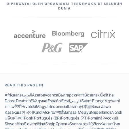
PASANGAN KAMI
DIPERCAYAI OLEH ORGANISASI TERKEMUKA DI SELURUH
DUNIA
READ THIS PAGE IN
Afrikaans
العربية
Azərbaycanca
Български
বাংলা
Bosanski
Čeština
Dansk
Deutsch
Ελληνικά
Español
Eesti
فارسی
Suomi
Français
ગુજરાતી
עברית
हिन्दी
Hrvatski
Magyar
Indonesia
Italiano
日本語
Basa Jawa
Қазақша
한국어
Kurdî
Монгол
मराठी
Bahasa Melayu
Nederlands
Norsk
ଓଡିଆ
ਪੰਜਾਬੀ
Polski
Português (BR)
Português (PT)
Română
Русский
Slovenčina
Slovenščina
Shqip
Српски
Svenska
தமிழ்
తెలుగు
ภาษาไทย