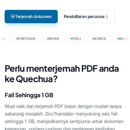
Terjemah dokumen
Pendaftaran percuma
AB
PORTUGIS
RUSIA
ITALI
KOREA
BELAN
Perlu menterjemah PDF anda
ke Quechua?
Fail Sehingga 1 GB
Muat naik dan terjemah PDF besar dengan mudah tanpa
sebarang masalah. DocTranslator menyokong saiz fail
sehingga 1 GB, menjadikannya sempurna untuk dokumen
kewangan, undang-undang dan penjagaan kesihatan.