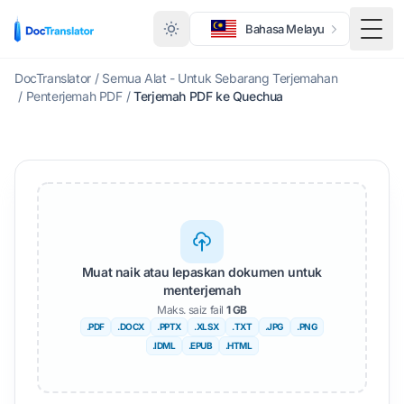
Bahasa Melayu
Togo
DocTranslator
/
Semua Alat - Untuk Sebarang Terjemahan
/
Penterjemah PDF
/
Terjemah PDF ke Quechua
Muat naik atau lepaskan dokumen untuk
menterjemah
Maks. saiz fail
1 GB
.PDF
.DOCX
.PPTX
.XLSX
.TXT
.JPG
.PNG
.IDML
.EPUB
.HTML