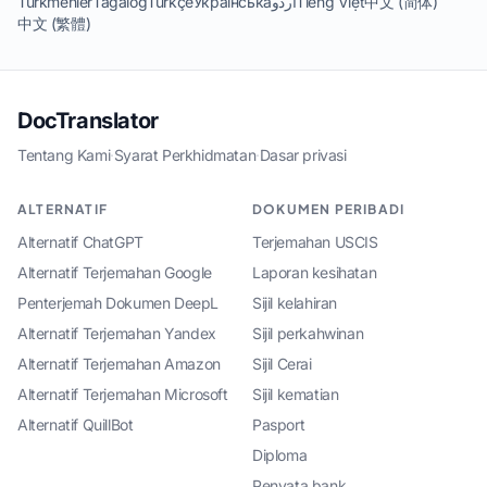
Türkmenler
Tagalog
Türkçe
Українська
اردو
Tiếng Việt
中文 (简体)
中文 (繁體)
DocTranslator
Tentang Kami
·
Syarat Perkhidmatan
·
Dasar privasi
ALTERNATIF
DOKUMEN PERIBADI
Alternatif ChatGPT
Terjemahan USCIS
Alternatif Terjemahan Google
Laporan kesihatan
Penterjemah Dokumen DeepL
Sijil kelahiran
Alternatif Terjemahan Yandex
Sijil perkahwinan
Alternatif Terjemahan Amazon
Sijil Cerai
Alternatif Terjemahan Microsoft
Sijil kematian
Alternatif QuillBot
Pasport
Diploma
Penyata bank