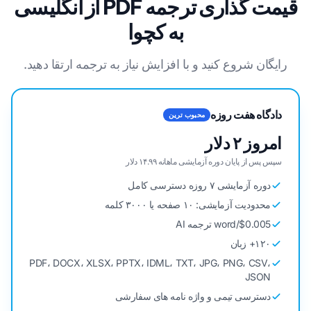
قیمت گذاری ترجمه PDF از انگلیسی
به کچوا
رایگان شروع کنید و با افزایش نیاز به ترجمه ارتقا دهید.
دادگاه هفت روزه
محبوب ترین
امروز ۲ دلار
سپس پس از پایان دوره آزمایشی ماهانه ۱۴.۹۹ دلار
دوره آزمایشی ۷ روزه دسترسی کامل
محدودیت آزمایشی: ۱۰ صفحه یا ۳۰۰۰ کلمه
$0.005/word ترجمه AI
۱۲۰+ زبان
PDF، DOCX، XLSX، PPTX، IDML، TXT، JPG، PNG، CSV،
JSON
دسترسی تیمی و واژه نامه های سفارشی