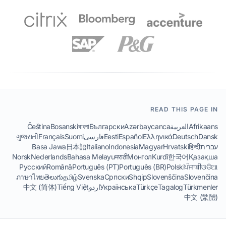
READ THIS PAGE IN
Afrikaans
العربية
Azərbaycanca
Български
বাংলা
Bosanski
Čeština
Dansk
Deutsch
Ελληνικά
Español
Eesti
فارسی
Suomi
Français
ગુજરાતી
עברית
हिन्दी
Hrvatski
Magyar
Indonesia
Italiano
日本語
Basa Jawa
Norsk
Nederlands
Bahasa Melayu
मराठी
Монгол
Kurdî
한국어
Қазақша
Русский
Română
Português (PT)
Português (BR)
Polski
ਪੰਜਾਬੀ
ଓଡିଆ
ภาษาไทย
తెలుగు
தமிழ்
Svenska
Српски
Shqip
Slovenščina
Slovenčina
Türkmenler
Tagalog
Türkçe
Українська
اردو
Tiếng Việt
中文 (简体)
中文 (繁體)