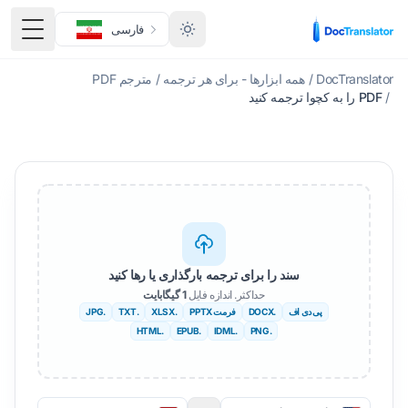
فارسی
منوی 
DocTranslator
/
همه ابزارها - برای هر ترجمه
/
مترجم PDF
/
PDF را به کچوا ترجمه کنید
سند را برای ترجمه بارگذاری یا رها کنید
حداکثر. اندازه فایل
1 گیگابایت
پی دی اف
.DOCX
فرمت PPTX
.XLSX
.TXT
.JPG
.HTML
.EPUB
.IDML
.PNG