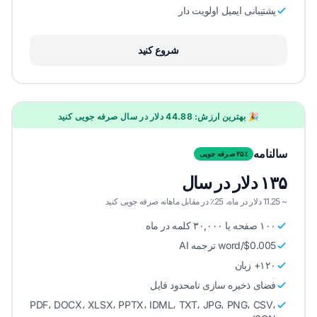
پشتیبانی ایمیل اولویت دار
شروع کنید
🎉 بهترین ارزش: 44.88 دلار در سال صرفه جویی کنید
سالنامه
۲۵٪ صرفه جویی
۱۳۵ دلار در سال
~ 11.25 دلار در ماه، 25٪ در مقابل ماهانه صرفه جویی کنید
۱۰۰ صفحه یا ۳۰,۰۰۰ کلمه در ماه
$0.005/word ترجمه AI
۱۲۰+ زبان
فضای ذخیره سازی نامحدود فایل
PDF، DOCX، XLSX، PPTX، IDML، TXT، JPG، PNG، CSV،