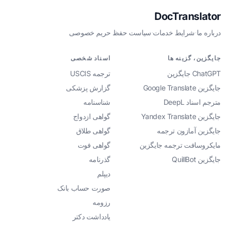
DocTranslator
درباره ما
·
شرایط خدمات
·
سیاست حفظ حریم خصوصی
جایگزین، گزینه ها
اسناد شخصی
ChatGPT جایگزین
ترجمه USCIS
جایگزین Google Translate
گزارش پزشکی
مترجم اسناد DeepL
شناسنامه
جایگزین Yandex Translate
گواهی ازدواج
جایگزین آمازون ترجمه
گواهی طلاق
مایکروسافت ترجمه جایگزین
گواهی فوت
جایگزین QuillBot
گذرنامه
دیپلم
صورت حساب بانک
رزومه
یادداشت دکتر