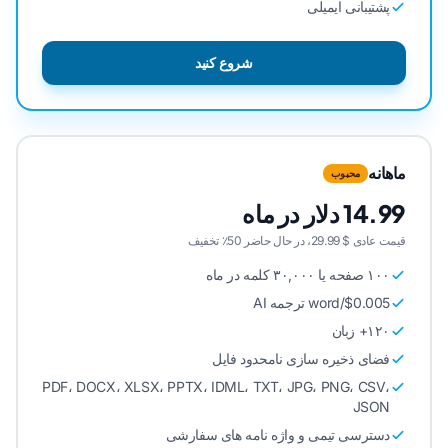
پشتیبانی ایمیلی
شروع کنید
ماهانه
محبوب
14.99 دلار در ماه
قیمت عادی $ 29.99، در حال حاضر 50٪ تخفیف
۱۰۰ صفحه یا ۳۰,۰۰۰ کلمه در ماه
$0.005/word ترجمه AI
۱۲۰+ زبان
فضای ذخیره سازی نامحدود فایل
PDF، DOCX، XLSX، PPTX، IDML، TXT، JPG، PNG، CSV،
JSON
دسترسی تیمی و واژه نامه های سفارشی