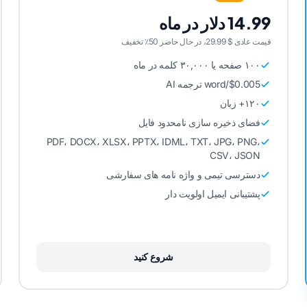
14.99 دلار در ماه
قیمت عادی $ 29.99، در حال حاضر 50٪ تخفیف
۱۰۰ صفحه یا ۳۰,۰۰۰ کلمه در ماه
$0.005/word ترجمه AI
۱۲۰+ زبان
فضای ذخیره سازی نامحدود فایل
PDF، DOCX، XLSX، PPTX، IDML، TXT، JPG، PNG،
CSV، JSON
دسترسی تیمی و واژه نامه های سفارشی
پشتیبانی ایمیل اولویت دار
شروع کنید