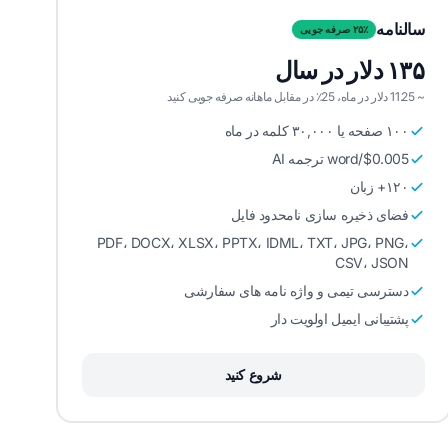
سالنامه
۲۵٪ صرفه جویی
۱۳۵ دلار در سال
~ 11.25 دلار در ماه، 25٪ در مقابل ماهانه صرفه جویی کنید
۱۰۰ صفحه یا ۳۰,۰۰۰ کلمه در ماه
$0.005/word ترجمه AI
۱۲۰+ زبان
فضای ذخیره سازی نامحدود فایل
PDF، DOCX، XLSX، PPTX، IDML، TXT، JPG، PNG،
CSV، JSON
دسترسی تیمی و واژه نامه های سفارشی
پشتیبانی ایمیل اولویت دار
شروع کنید