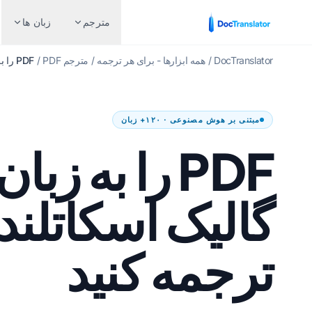
مترجم
زبان ها
DocTranslator
/
همه ابزارها - برای هر ترجمه
/
مترجم PDF
/
PDF را به زبان گالیک اسکاتلندی ترجمه کنید
صنایع
ترجمه بر اساس
جفت زبان های محبوب
مبتنی بر هوش مصنوعی · ۱۲۰+ زبان
امور مالی و بانکداری
سند Word (DOCX.)
انگلیسی به اسپانیایی
ج
PDF را به زبان
مراقبت های بهداشتی
فایل اکسل (.XLSX)
انگلیسی به فرانسوی
بن
ترجمه های حقوقی
پاورپوینت (.PPT)
انگلیسی به آلمانی
ار
گالیک اسکاتلند
منابع انسانی
پاورپوینت PPTX
انگلیسی به چینی
ن
دولت و دفاع
فایل InDesign (.IDML)
انگلیسی به ژاپنی
م
ترجمه کنید
ترجمه ثبت اختراع
مترجم EPUB
انگلیسی به روسی
تل
فنی
مترجم AI EPUB
انگلیسی به پرتغالی
تا
تولید
ترجمه فایل های TXT
انگلیسی به ایتالیایی
ت