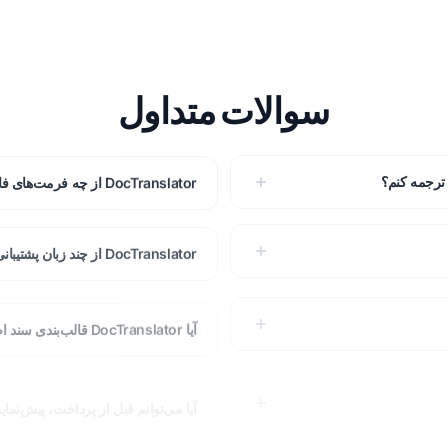
سوالات متداول
DocTranslator از چه فرمت‌های فایلی پشتیبانی می‌کند؟
DocTranslator از چند زبان پشتیبانی می‌کند؟
آیا DocTranslator قالب‌بندی سند اصلی را حفظ می‌کند؟
آیا می‌توانم قبل از پرداخت، پیش‌نم
چگونه می‌توانم با DocTranslator شروع کنم؟