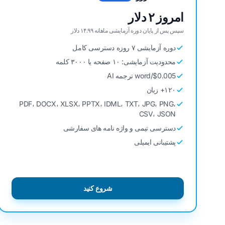
امروز ۲ دلار
سپس پس از پایان دوره آزمایشی ماهانه ۱۴.۹۹ دلار
دوره آزمایشی ۷ روزه دسترسی کامل
محدودیت آزمایشی: ۱۰ صفحه یا ۳۰۰۰ کلمه
$0.005/word ترجمه AI
۱۲۰+ زبان
PDF، DOCX، XLSX، PPTX، IDML، TXT، JPG، PNG،
CSV، JSON
دسترسی تیمی و واژه نامه های سفارشی
پشتیبانی ایمیلی
شروع کنید