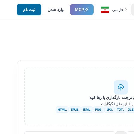
MCP
وارد شدن
ثبت نام
فارسی
ترجمه بارگذاری یا رها کنید
ر. اندازه فایل
1 گیگابایت
.HTML
.EPUB
.IDML
.PNG
.JPG
.TXT