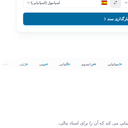
اسپانیول (اسپانیایی)
ارگذاری سند
اسپانیایی
فرانسوی
آلمانی
چینی
ژاپنی
ن
ترجمه کنید بدون هیچ مشکلی. DocTranslator از حجم فایل تا ۱ گیگابایت پشتیبانی می کند که آن را برای اسناد مالی،