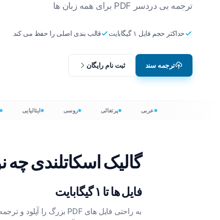
ترجمه بی دردسر PDF برای همه زبان ها
بومی سازی بازی های ویدیویی
ترجمه فایل های CSV
انگلیسی به کره ای
وی
حداکثر حجم فایل ۱ گیگابایت
قالب بندی اصلی را حفظ می کند
آموزش الکترونیکی
JSON را ترجمه کنید
انگلیسی به عربی
ای
مترجم HTML
انگلیسی به ترکی
ل
ترجمه سند
ثبت نام رایگان
تعداد کلمات InDesign
انگلیسی به اندونزیایی
او
.DOCX Word Counter
انگلیسی به هندی
لا
تعداد فایل های 
انگلیسی به اردو
ک
عربی
پرتغالی
روسی
ایتالیایی
پاورپوینت تعداد
ای
ه
گالیک اسکاتلندی چه ن
فایل ها تا ۱ گیگابایت