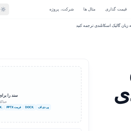
قیمت گذاری
مثال ها
شرکت، پروژه
 نوع فایل
تبدیل بر اساس فرمت
زبان های دیگر
زبان های بیشتر
PDF به DOCX
واب منفی
آفریقایی
PDF به TXT
گالی
سوئدی
InDesign به PDF
دو
عبری
ی
XLSX به PDF
روژی
صربی
سند را برای 
TXT به XLSX
راتی
اسلوونیایی
حداکث
پی دی اف
.DOCX
فرمت PPTX
.XLSX
JPG به PDF
وگو
سواحیلی
JPEG به PDF
میل
آمهری
PNG به PDF
رکی
آلبانیایی