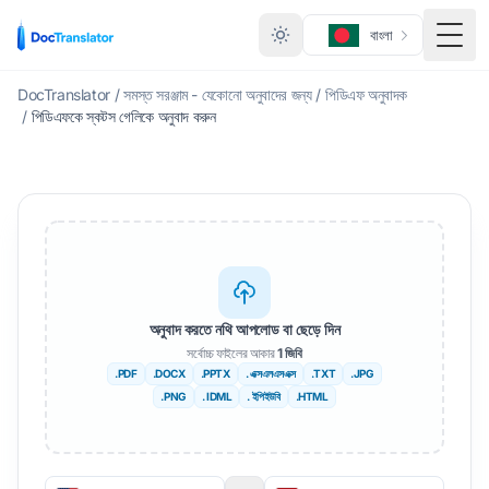
বাংলা
মেনু ট
DocTranslator
/
সমস্ত সরঞ্জাম - যেকোনো অনুবাদের জন্য
/
পিডিএফ অনুবাদক
/
পিডিএফকে স্কটস গেলিকে অনুবাদ করুন
অনুবাদ করতে নথি আপলোড বা ছেড়ে দিন
সর্বোচ্চ ফাইলের আকার
1 জিবি
.PDF
.DOCX
.PPTX
. এক্সএলএসএক্স
.TXT
.JPG
.PNG
. IDML
. ইপিইউবি
.HTML