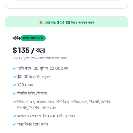
🎉 সেরা মান: $44.88/বছর সংরক্ষণ করুন
বার্ষিক
সংরক্ষণ করুন 25%
$ 135 / বছর
~$11.25/মাস, 25% বনাম মাসিক সংরক্ষণ করুন
প্রতি মাসে 100 পৃষ্ঠা বা 30,000 শব্দ
$0.005/শব্দ AI অনুবাদ
120+ ভাষা
সীমাহীন ফাইল স্টোরেজ
পিডিএফ, ডক্স, এক্সএলএসএক্স, পিপিটিএক্স, আইডিএমএল, টিএক্সটি, জেপিজি,
পিএনজি, সিএসভি, জেএসওএন
দলগতভাবে প্রবেশাধিকার এবং কাস্টম শব্দকোষ
অগ্রাধিকার ইমেল সমর্থন