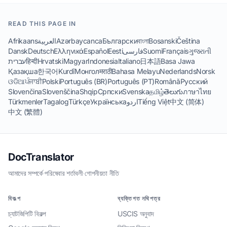
READ THIS PAGE IN
Afrikaans
العربية
Azərbaycanca
Български
বাংলা
Bosanski
Čeština
Dansk
Deutsch
Ελληνικά
Español
Eesti
فارسی
Suomi
Français
ગુજરાતી
עברית
हिन्दी
Hrvatski
Magyar
Indonesia
Italiano
日本語
Basa Jawa
Қазақша
한국어
Kurdî
Монгол
मराठी
Bahasa Melayu
Nederlands
Norsk
ଓଡିଆ
ਪੰਜਾਬੀ
Polski
Português (BR)
Português (PT)
Română
Русский
Slovenčina
Slovenščina
Shqip
Српски
Svenska
தமிழ்
తెలుగు
ภาษาไทย
Türkmenler
Tagalog
Türkçe
Українська
اردو
Tiếng Việt
中文 (简体)
中文 (繁體)
DocTranslator
আমাদের সম্পর্কে
·
পরিষেবার শর্তাবলী
·
গোপনীয়তা নীতি
বিকল্প
ব্যক্তিগত নথিপত্র
চ্যাটজিপিটি বিকল্প
USCIS অনুবাদ