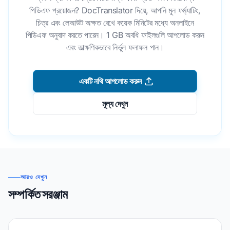
পিডিএফ প্রয়োজন? DocTranslator দিয়ে, আপনি মূল ফর্ম্যাটিং,
চিত্র এবং লেআউট অক্ষত রেখে কয়েক মিনিটের মধ্যে অনলাইনে
পিডিএফ অনুবাদ করতে পারেন। 1 GB অবধি ফাইলগুলি আপলোড করুন
এবং তাত্ক্ষণিকভাবে নির্ভুল ফলাফল পান।
একটি নথি আপলোড করুন
মূল্য দেখুন
আরও দেখুন
সম্পর্কিত সরঞ্জাম