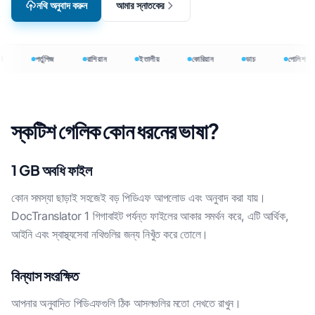
নথি অনুবাদ করুন
আমার স্নাতকের
ি
পর্তুগিজ
রাশিয়ান
ইতালীয়
কোরিয়ান
ডাচ
পোলিশ
স্কটিশ গেলিক কোন ধরনের ভাষা?
1 GB অবধি ফাইল
কোন সমস্যা ছাড়াই সহজেই বড় পিডিএফ আপলোড এবং অনুবাদ করা যায়।
DocTranslator 1 গিগাবাইট পর্যন্ত ফাইলের আকার সমর্থন করে, এটি আর্থিক,
আইনি এবং স্বাস্থ্যসেবা নথিগুলির জন্য নিখুঁত করে তোলে।
বিন্যাস সংরক্ষিত
আপনার অনুবাদিত পিডিএফগুলি ঠিক আসলগুলির মতো দেখতে রাখুন।