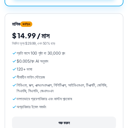
মাসিক
জনপ্রিয়
$ 14.99 / মাস
নিয়মিত মূল্য $29.99, এখন 50% ছাড়৷
প্রতি মাসে 100 পৃষ্ঠা বা 30,000 শব্দ
$0.005/শব্দ AI অনুবাদ
120+ ভাষা
সীমাহীন ফাইল স্টোরেজ
পিডিএফ, ডক্স, এক্সএলএসএক্স, পিপিটিএক্স, আইডিএমএল, টিএক্সটি, জেপিজি,
পিএনজি, সিএসভি, জেএসওএন
দলগতভাবে প্রবেশাধিকার এবং কাস্টম শব্দকোষ
অগ্রাধিকার ইমেল সমর্থন
শুরু করুন