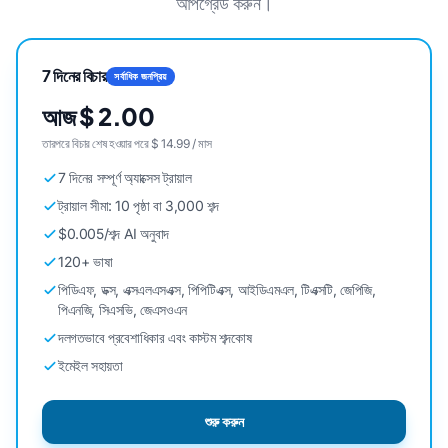
আপগ্রেড করুন।
7 দিনের বিচার
সর্বাধিক জনপ্রিয়
আজ $ 2.00
তারপরে বিচার শেষ হওয়ার পরে $ 14.99 / মাস
7 দিনের সম্পূর্ণ অ্যাক্সেস ট্রায়াল
ট্রায়াল সীমা: 10 পৃষ্ঠা বা 3,000 শব্দ
$0.005/শব্দ AI অনুবাদ
120+ ভাষা
পিডিএফ, ডক্স, এক্সএলএসএক্স, পিপিটিএক্স, আইডিএমএল, টিএক্সটি, জেপিজি,
পিএনজি, সিএসভি, জেএসওএন
দলগতভাবে প্রবেশাধিকার এবং কাস্টম শব্দকোষ
ইমেইল সহায়তা
শুরু করুন