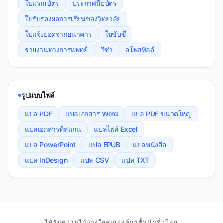
ใบมรณบัตร
ประกาศนียบัตร
ใบรับรองผลการเรียนของวิทยาลัย
ใบแจ้งยอดจากธนาคาร
ใบขับขี่
รายงานทางการแพทย์
วีซ่า
อโพสทิลล์
รูปแบบไฟล์
แปล PDF
แปลเอกสาร Word
แปล PDF ขนาดใหญ่
แปลเอกสารที่สแกน
แปลไฟล์ Excel
แปล PowerPoint
แปล EPUB
แปลหนังสือ
แปล InDesign
แปล CSV
แปล TXT
พันธมิตรของเรา
ได้รับความไว้วางใจจากองค์กรชั้นนําทั่วโลก