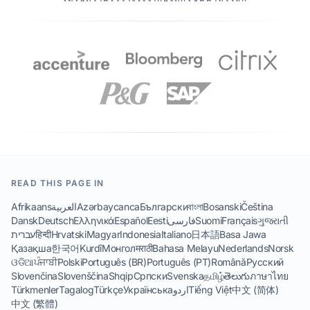
READ THIS PAGE IN
Afrikaans
العربية
Azərbaycanca
Български
বাংলা
Bosanski
Čeština
Dansk
Deutsch
Ελληνικά
Español
Eesti
فارسی
Suomi
Français
ગુજરાતી
עברית
हिन्दी
Hrvatski
Magyar
Indonesia
Italiano
日本語
Basa Jawa
Қазақша
한국어
Kurdî
Монгол
मराठी
Bahasa Melayu
Nederlands
Norsk
ଓଡିଆ
ਪੰਜਾਬੀ
Polski
Português (BR)
Português (PT)
Română
Русский
Slovenčina
Slovenščina
Shqip
Српски
Svenska
தமிழ்
తెలుగు
ภาษาไทย
Türkmenler
Tagalog
Türkçe
Українська
اردو
Tiếng Việt
中文 (简体)
中文 (繁體)