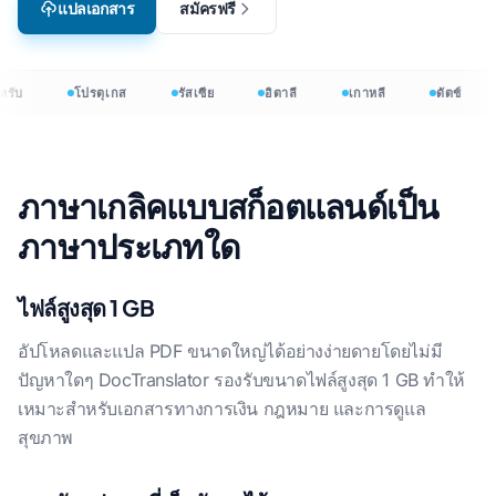
แปลเอกสาร
สมัครฟรี
รับ
โปรตุเกส
รัสเซีย
อิตาลี
เกาหลี
ดัตช์
ภาษาเกลิคแบบสก็อตแลนด์เป็น
ภาษาประเภทใด
ไฟล์สูงสุด 1 GB
อัปโหลดและแปล PDF ขนาดใหญ่ได้อย่างง่ายดายโดยไม่มี
ปัญหาใดๆ DocTranslator รองรับขนาดไฟล์สูงสุด 1 GB ทําให้
เหมาะสําหรับเอกสารทางการเงิน กฎหมาย และการดูแล
สุขภาพ