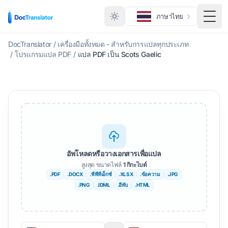
ภาษาไทย
สลับเ
DocTranslator
/
เครื่องมือทั้งหมด - สำหรับการแปลทุกประเภท
/
โปรแกรมแปล PDF
/
แปล PDF เป็น Scots Gaelic
อัพโหลดหรือวางเอกสารเพื่อแปล
สูงสุด ขนาดไฟล์
1 กิกะไบต์
.PDF
.DOCX
.พีพีทีเอ็กซ์
.XLSX
.ข้อความ
.JPG
.PNG
.IDML
.อีพับ
.HTML