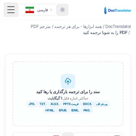
فارسی
منوی 
DocTranslator
/
همه ابزارها - برای هر ترجمه
/
مترجم PDF
/
PDF را به شونا ترجمه کنید
سند را برای ترجمه بارگذاری یا رها کنید
حداکثر. اندازه فایل
1 گیگابایت
پی دی اف
.DOCX
فرمت PPTX
.XLSX
.TXT
.JPG
.HTML
.EPUB
.IDML
.PNG