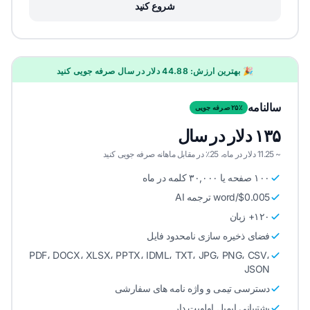
شروع کنید
🎉 بهترین ارزش: 44.88 دلار در سال صرفه جویی کنید
سالنامه
۲۵٪ صرفه جویی
۱۳۵ دلار در سال
~ 11.25 دلار در ماه، 25٪ در مقابل ماهانه صرفه جویی کنید
۱۰۰ صفحه یا ۳۰,۰۰۰ کلمه در ماه
$0.005/word ترجمه AI
۱۲۰+ زبان
فضای ذخیره سازی نامحدود فایل
PDF، DOCX، XLSX، PPTX، IDML، TXT، JPG، PNG، CSV،
JSON
دسترسی تیمی و واژه نامه های سفارشی
پشتیبانی ایمیل اولویت دار