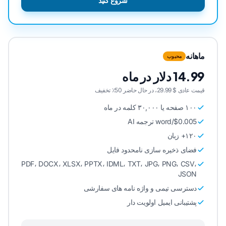
شروع کنید
ماهانه
محبوب
14.99 دلار در ماه
قیمت عادی $ 29.99، در حال حاضر 50٪ تخفیف
۱۰۰ صفحه یا ۳۰,۰۰۰ کلمه در ماه
$0.005/word ترجمه AI
۱۲۰+ زبان
فضای ذخیره سازی نامحدود فایل
PDF، DOCX، XLSX، PPTX، IDML، TXT، JPG، PNG، CSV،
JSON
دسترسی تیمی و واژه نامه های سفارشی
پشتیبانی ایمیل اولویت دار