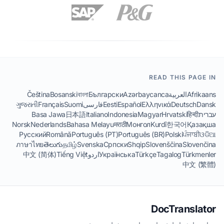
READ THIS PAGE IN
Afrikaans
العربية
Azərbaycanca
Български
বাংলা
Bosanski
Čeština
Dansk
Deutsch
Ελληνικά
Español
Eesti
فارسی
Suomi
Français
ગુજરાતી
עברית
हिन्दी
Hrvatski
Magyar
Indonesia
Italiano
日本語
Basa Jawa
Norsk
Nederlands
Bahasa Melayu
मराठी
Монгол
Kurdî
한국어
Қазақша
Русский
Română
Português (PT)
Português (BR)
Polski
ਪੰਜਾਬੀ
ଓଡିଆ
ภาษาไทย
తెలుగు
தமிழ்
Svenska
Српски
Shqip
Slovenščina
Slovenčina
Türkmenler
Tagalog
Türkçe
Українська
اردو
Tiếng Việt
中文 (简体)
中文 (繁體)
DocTranslator