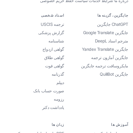
درباره ما
·
شرایط خدمات
·
سیاست حفظ حریم خصوصی
جایگزین، گزینه ها
اسناد شخصی
ChatGPT جایگزین
ترجمه USCIS
جایگزین Google Translate
گزارش پزشکی
مترجم اسناد DeepL
شناسنامه
جایگزین Yandex Translate
گواهی ازدواج
جایگزین آمازون ترجمه
گواهی طلاق
مایکروسافت ترجمه جایگزین
گواهی فوت
جایگزین QuillBot
گذرنامه
دیپلم
صورت حساب بانک
رزومه
یادداشت دکتر
آموزش ها
زبان ها