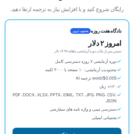
رایگان شروع کنید و با افزایش نیاز به ترجمه ارتقا دهید.
دادگاه هفت روزه
محبوب ترین
امروز ۲ دلار
سپس پس از پایان دوره آزمایشی ماهانه ۱۴.۹۹ دلار
دوره آزمایشی ۷ روزه دسترسی کامل
محدودیت آزمایشی: ۱۰ صفحه یا ۳۰۰۰ کلمه
$0.005/word ترجمه AI
۱۲۰+ زبان
PDF، DOCX، XLSX، PPTX، IDML، TXT، JPG، PNG، CSV،
JSON
دسترسی تیمی و واژه نامه های سفارشی
پشتیبانی ایمیلی