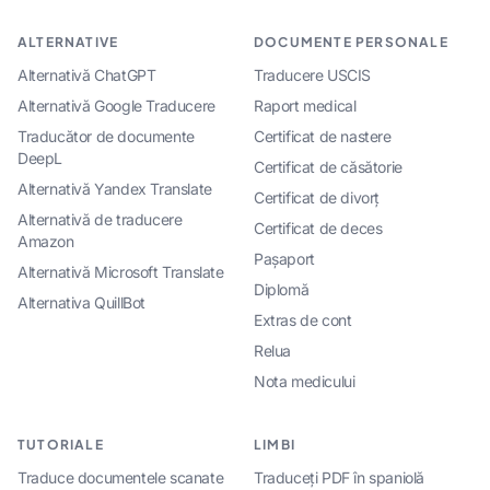
ALTERNATIVE
DOCUMENTE PERSONALE
Alternativă ChatGPT
Traducere USCIS
Alternativă Google Traducere
Raport medical
Traducător de documente
Certificat de nastere
DeepL
Certificat de căsătorie
Alternativă Yandex Translate
Certificat de divorț
Alternativă de traducere
Certificat de deces
Amazon
Pașaport
Alternativă Microsoft Translate
Diplomă
Alternativa QuillBot
Extras de cont
Relua
Nota medicului
TUTORIALE
LIMBI
Traduce documentele scanate
Traduceți PDF în spaniolă