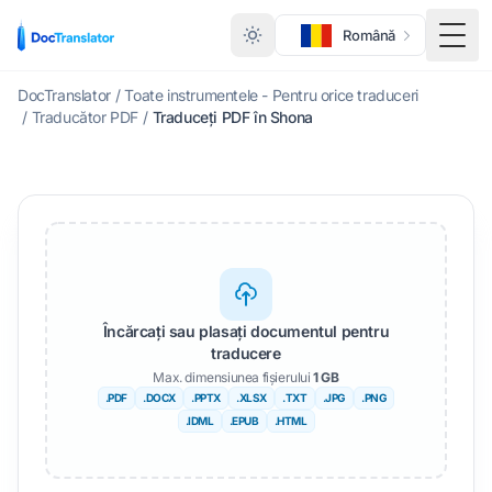
Română
Meni
DocTranslator
/
Toate instrumentele - Pentru orice traduceri
/
Traducător PDF
/
Traduceți PDF în Shona
Încărcați sau plasați documentul pentru
traducere
Max. dimensiunea fișierului
1 GB
.PDF
.DOCX
.PPTX
.XLSX
.TXT
.JPG
.PNG
.IDML
.EPUB
.HTML