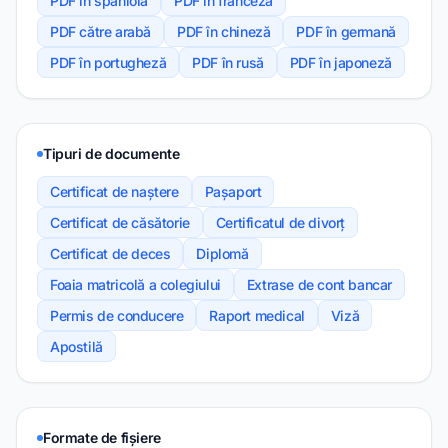
PDF în spaniolă
PDF în franceză
PDF către arabă
PDF în chineză
PDF în germană
PDF în portugheză
PDF în rusă
PDF în japoneză
Tipuri de documente
Certificat de naștere
Pașaport
Certificat de căsătorie
Certificatul de divorț
Certificat de deces
Diplomă
Foaia matricolă a colegiului
Extrase de cont bancar
Permis de conducere
Raport medical
Viză
Apostilă
Formate de fișiere