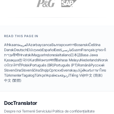
READ THIS PAGE IN
Afrikaans
العربية
Azərbaycanca
Български
বাংলা
Bosanski
Čeština
Dansk
Deutsch
Ελληνικά
Español
Eesti
فارسی
Suomi
Français
ગુજરાતી
עברית
हिन्दी
Hrvatski
Magyar
Indonesia
Italiano
日本語
Basa Jawa
Қазақша
한국어
Kurdî
Монгол
मराठी
Bahasa Melayu
Nederlands
Norsk
ଓଡିଆ
ਪੰਜਾਬੀ
Polski
Português (BR)
Português (PT)
Română
Русский
Slovenčina
Slovenščina
Shqip
Српски
Svenska
தமிழ்
తెలుగు
ภาษาไทย
Türkmenler
Tagalog
Türkçe
Українська
اردو
Tiếng Việt
中文 (简体)
中文 (繁體)
DocTranslator
Despre noi
·
Termenii Serviciului
·
Politica de confidențialitate