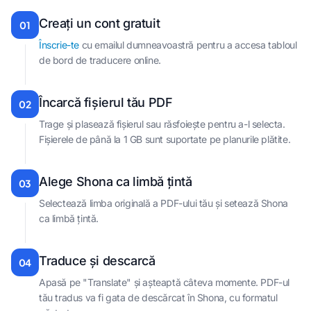
Creați un cont gratuit
01
Înscrie-te
cu emailul dumneavoastră pentru a accesa tabloul
de bord de traducere online.
Încarcă fișierul tău PDF
02
Trage și plasează fișierul sau răsfoiește pentru a-l selecta.
Fișierele de până la 1 GB sunt suportate pe planurile plătite.
Alege Shona ca limbă țintă
03
Selectează limba originală a PDF-ului tău și setează Shona
ca limbă țintă.
Traduce și descarcă
04
Apasă pe "Translate" și așteaptă câteva momente. PDF-ul
tău tradus va fi gata de descărcat în Shona, cu formatul