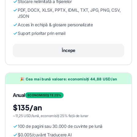
Stocare nelimitată a fișierelor
PDF, DOCX, XLSX, PPTX, IDML, TXT, JPG, PNG, CSV,
JSON
Acces în echipă & glosare personalizate
Suport prioritar prin email
Începe
🎉 Cea mai bună valoare: economisiți 44,88 USD/an
Anual
ECONOMISEȘTE 25%
$135/an
~11,25 USD/lună, economisiți 25% față de lunar
100 de pagini sau 30.000 de cuvinte pe lună
$0.005/cuvânt Traducere AI