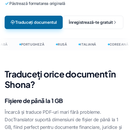
Păstrează formatarea originală
Traduceți documentul
Înregistrează-te gratuit
ABĂ
PORTUGHEZĂ
RUSĂ
ITALIANĂ
COREEANĂ
Traduceți orice document în
Shona?
Fișiere de până la 1 GB
Încarcă și traduce PDF-uri mari fără probleme.
DocTranslator suportă dimensiuni de fișier de până la 1
GB, fiind perfect pentru documente financiare, juridice și