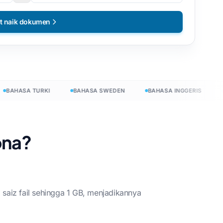
t naik dokumen
AHASA TURKI
BAHASA SWEDEN
BAHASA INGGERIS
BA
ona?
aiz fail sehingga 1 GB, menjadikannya