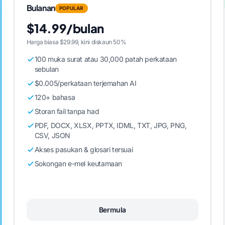
Bulanan
POPULAR
$14.99/bulan
Harga biasa $29.99, kini diskaun 50%
100 muka surat atau 30,000 patah perkataan
sebulan
$0.005/perkataan terjemahan AI
120+ bahasa
Storan fail tanpa had
PDF, DOCX, XLSX, PPTX, IDML, TXT, JPG, PNG,
CSV, JSON
Akses pasukan & glosari tersuai
Sokongan e-mel keutamaan
Bermula