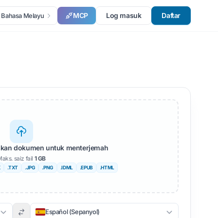
MCP
Log masuk
Daftar
Bahasa Melayu
askan dokumen untuk menterjemah
aks. saiz fail
1 GB
X
.TXT
.JPG
.PNG
.IDML
.EPUB
.HTML
Español (Sepanyol)