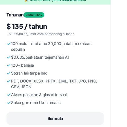
Tahunan
JIMAT 25%
$ 135 / tahun
~$11.25/bulan, jimat 25% berbanding bulanan
100 muka surat atau 30,000 patah perkataan
sebulan
$0.005/perkataan terjemahan AI
120+ bahasa
Storan fail tanpa had
PDF, DOCX, XLSX, PPTX, IDML, TXT, JPG, PNG,
CSV, JSON
Akses pasukan & glosari tersuai
Sokongan e-mel keutamaan
Bermula