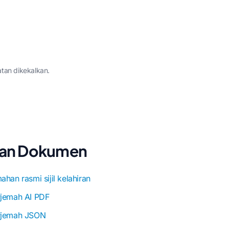
tan dikekalkan.
ahan Dokumen
ahan rasmi sijil kelahiran
rjemah AI PDF
rjemah JSON