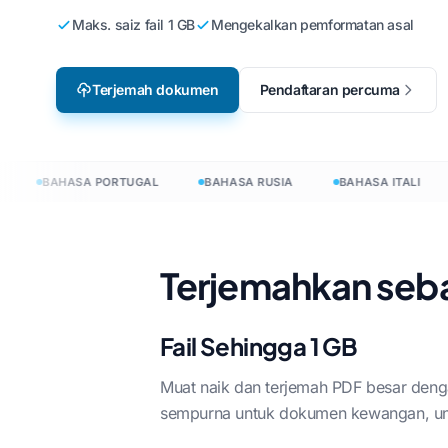
Maks. saiz fail 1 GB
Mengekalkan pemformatan asal
Penyetempatan Permainan
Terjemah Fail CSV
Inggeris ke Korea
Baha
Video
Terjemah JSON
Inggeris ke Arab
Itali
Terjemah dokumen
Pendaftaran percuma
e-Pembelajaran
Penterjemah HTML
Inggeris ke Turki
Pola
Kiraan Perkataan InD
k
Inggeris ke Indonesia
Ukra
BAHASA PORTUGAL
BAHASA RUSIA
BAHASA ITALI
.DOCX Word Counter
nesia
Inggeris ke Hindi
Baha
Kiraan Fail Excel
Inggeris ke Urdu
Baha
Kiraan Perkataan Pow
Irish
Terjemahkan seb
Hmo
0+ bahasa
Fail Sehingga 1 GB
h dokumen dalam 120+ bahasa
Muat naik dan terjemah PDF besar deng
sempurna untuk dokumen kewangan, un