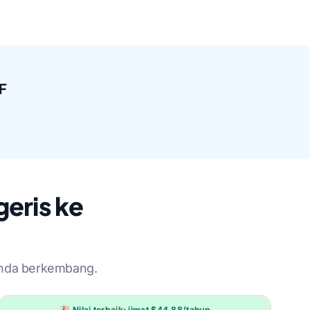
F
eris ke
anda berkembang.
🎉 Nilai terbaik: jimat $44.88/tahun