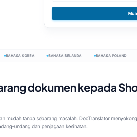
DOCX kepada TXT
sa Vietnam
Filipina
Mua
EPUB ke PDF
Bahasa Finland
nd
Bahasa Bulgaria
esign
ine
Bahasa Hungary
BAHASA KOREA
BAHASA BELANDA
BAHASA POLAND
B
sa Latin
Zulu
sa Czech
Yoruba
erPoint
Semua 120+ Bahasa →
arang dokumen kepada Sh
ng
Mulakan secara percuma
Mulakan secara percuma
an mudah tanpa sebarang masalah. DocTranslator menyokong s
dang-undang dan penjagaan kesihatan.