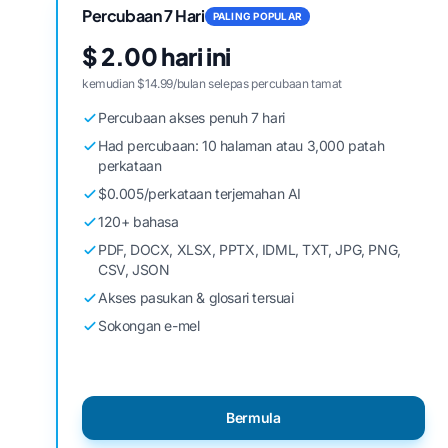
Percubaan 7 Hari
PALING POPULAR
$ 2.00 hari ini
kemudian $14.99/bulan selepas percubaan tamat
Percubaan akses penuh 7 hari
Had percubaan: 10 halaman atau 3,000 patah
perkataan
$0.005/perkataan terjemahan AI
120+ bahasa
PDF, DOCX, XLSX, PPTX, IDML, TXT, JPG, PNG,
CSV, JSON
Akses pasukan & glosari tersuai
Sokongan e-mel
Bermula