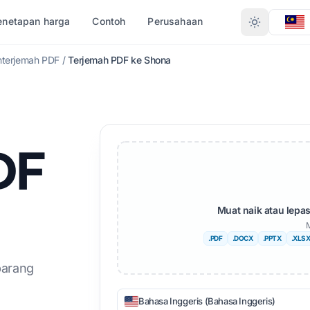
enetapan harga
Contoh
Perusahaan
nterjemah PDF
/
Terjemah PDF ke Shona
T JENIS
TUKAR MENGIKUT FORMAT
HASA LAIN
LEBIH BANYAK BAHASA
X)
PDF kepada DOCX
k
Afrika
DF
PDF ke TXT
gali
Bahasa Sweden
InDesign ke PDF
sa Urdu
Bahasa Ibrani
XLSX kepada PDF
sa Norway
Bahasa Serbia
Muat naik atau lep
M
TXT kepada XLSX
thi
Bahasa Slovenia
.PDF
.DOCX
.PPTX
.XLS
JPG kepada PDF
gu
Bahasa Swahili
barang
JPEG ke PDF
sa Tamil
Amharic
Bahasa Inggeris (Bahasa Inggeris)
PNG kepada PDF
sa Turki
Bahasa Albania