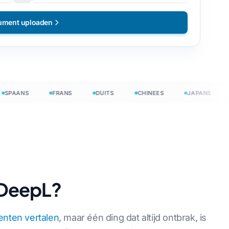
ument uploaden
ANS
FRANS
DUITS
CHINEES
JAPANS
HIN
n DeepL?
nten vertalen
, maar één ding dat altijd ontbrak, is