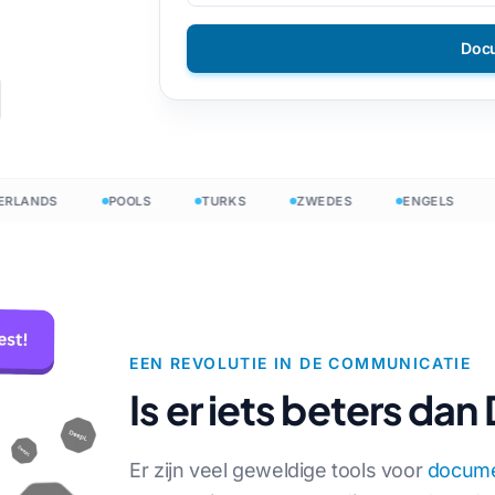
en
DOCX naar TXT
mees
Filipijns
Doc
EPUB naar PDF
s
Fins
Bulgaars
ling
ens
Hongaars
NDS
POOLS
TURKS
ZWEDES
ENGELS
SPA
Zoeloe
den
sch
Joruba
elling
Alle 120+ talen →
EEN REVOLUTIE IN DE COMMUNICATIE
Begin vrij
Is er iets beters da
Begin vrij
Er zijn veel geweldige tools voor
docume