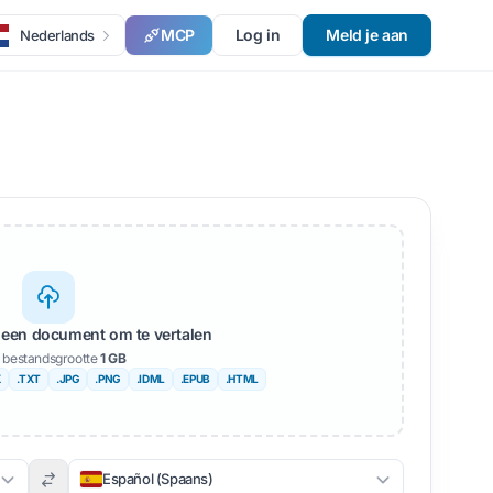
MCP
Log in
Meld je aan
Nederlands
 een document om te vertalen
 bestandsgrootte
1 GB
X
.TXT
.JPG
.PNG
.IDML
.EPUB
.HTML
Español (Spaans)