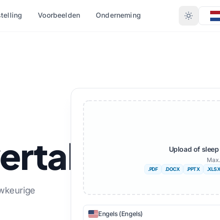
stelling
Voorbeelden
Onderneming
CONVERTEER OP FORMAAT
RE TALEN
MEER TALEN
OCX)
PDF naar DOCX
Afrikaans
X)
PDF naar TXT
ls
Zweeds
InDesign naar PDF
Hebreeuws
rtaler
XLSX naar PDF
Servisch
Upload of sleep
Max.
IDML)
TXT naar XLSX
Sloveens
.PDF
.DOCX
.PPTX
.XLS
JPG naar PDF
Swahili
uwkeurige
JPEG naar PDF
Amhaars
Engels (Engels)
en
PNG naar PDF
Albanees