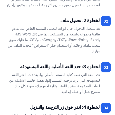
المخصص لك لتحميل جميع مشاريع الترجمة الخاصة بك وتتبعها وإدارتها.
الخطوة 2: تحميل ملف
02
بعد تسجيل الدخول، حان الوقت لتحميل المستند الخاص بك. يدعم
نظامنا مجموعة واسعة من التنسيقات، بما في ذلك MS Word،
وExcel، وPowerPoint، وTXT، وInDesign، وCSV. ما عليك سوى
سحب ملفك وإفلاته أو استخدام خيار "استعراض" لتحديد الملف من
جهازك.
الخطوة 3: حدد اللغة الأصلية واللغة المستهدفة
03
حدد اللغة التي تمت كتابة المستند الأصلي بها. بعد ذلك، اختر اللغة
المستهدفة التي تريد ترجمة المستند إليها. بفضل قائمتنا الشاملة من
اللغات المدعومة، ستجد اللغة المثالية لجمهورك، سواء كان ذلك
لمقترح عمل أو حملة إبداعية.
الخطوة 4: انقر فوق زر الترجمة والتنزيل
04