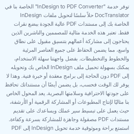
توفر خدمة "InDesign to PDF Converter" الخاصة بنا في
DocTranslator حلاً سلسًا لتحويل ملفات InDesign
الخاصة بك إلى مستندات PDF عالية الجودة ببضع نقرات
فقط. تعتبر هذه الخدمة مثالية للمصممين والناشرين الذين
يحتاجون إلى مشاركة أعمالهم بتنسيق مقبول على نطاق
واسع، مما يضمن الحفاظ على جميع العناصر المرئية
والخطوط والتخطيطات. بفضل واجهتنا سهلة الاستخدام،
يمكنك بسهولة تحميل ملف InDesign الخاص بك وتحويله
إلى PDF دون الحاجة إلى برامج معقدة أو خبرة فنية. وهذا لا
يوفر لك الوقت فحسب، بل يضمن أيضًا أن مستنداتك تحافظ
على جودتها الاحترافية وسلامتها البصرية. يعد المحول الخاص
بنا مثاليًا لإنتاج المطبوعات أو المشاركة الرقمية أو الأرشفة،
حيث يعمل على تبسيط سير عملك ويساعدك على تقديم
مستندات PDF مصقولة وجاهزة للمشاركة بسرعة وكفاءة.
استمتع براحة وموثوقية خدمة تحويل InDesign إلى PDF