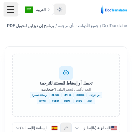
العربية
قائمة ا
DocTranslator
/
جميع الأدوات - لأي ترجمة
/
برنامج إن ديزاين لتحويل PDF
تحميل أو إسقاط المستند للترجمة
الحد الأقصى لحجم الملف
1 جيجابايت
.بي دي إف
.DOCX
.PPTX
.XLSX
.رسالة قصيرة
.HTML
.EPUB
.IDML
.PNG
.JPG
الإنجليزية (بالإنجليزية)
الإسبانية (الإسبانية)