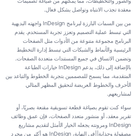
والصور والتخطيطات، مما يمكنهم من صياغة تصميمات
معقدة تجذب الانتباه وتواصل بشكل فعال.
من بين السمات البارزة لبرنامج InDesign واجهته البديهية
التي تبسط عملية التصميم وتعزز تجربة المستخدم. يقدم
البرنامج مجموعة متنوعة من الأدوات مثل الصفحات
الرئيسية والأنماط والشبكات التي تبسط إدارة التخطيط
وتضمن الاتساق في جميع المستندات متعددة الصفحات.
بالإضافة إلى ذلك، يدعم InDesign خيارات الطباعة
المتقدمة، مما يسمح للمصممين بتجربة الخطوط والتباعد بين
الأحرف والخطوط العريضة لتحقيق المظهر المثالي
لمشاريعهم.
سواء كنت تقوم بصياغة قطعة تسويقية مقنعة بصريًا، أو
تقرير معقد، أو منشور متعدد الصفحات، فإن عمق وظائف
InDesign ومرونته يجعله الخيار الأمثل لتقديم مشاريع
مصقولة وجذابة||في النهاية، InDesign هو أكثر من مجرد