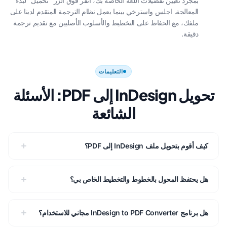
بمجرد تعيين تفضيلات اللغة الخاصة بك، انقر فوق الزر "تحميل" لبدء
المعالجة. اجلس واسترخي بينما يعمل نظام الترجمة المتقدم لدينا على
ملفك، مع الحفاظ على التخطيط والأسلوب الأصليين مع تقديم ترجمة
دقيقة.
التعليمات
تحويل InDesign إلى PDF: الأسئلة
الشائعة
كيف أقوم بتحويل ملف InDesign إلى PDF؟
هل يحتفظ المحول بالخطوط والتخطيط الخاص بي؟
هل برنامج InDesign to PDF Converter مجاني للاستخدام؟