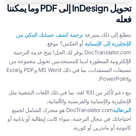
تحويل InDesign إلى PDF وما يمكننا
فعله
نتطلع إلى ذلك بسرعة
ترجمة كشف حسابك البنكي من
الإنجليزية إلى الإسبانية
أو العكس؟ موقع
DocTranslator.com يوفر لك الحل! تتيح خدمة الترجمة
الإلكترونية المتطورة لدينا للمستخدمين تحويل مجموعة من
تنسيقات المستندات، بما في ذلك MS Word وPDF وExcel
وPowerPoint.
مع دعم لأكثر من 100 لغة، بما في ذلك اللغات الشعبية مثل
الإنجليزية والإسبانية والفرنسية والألمانية،
البرتغالية
DocTranslator.com هو متجرك الشامل لجميع
احتياجاتك في مجال الترجمة، سواء كانت إيطالية أو يابانية أو
كانتونية أو ماندرين أو كورية.