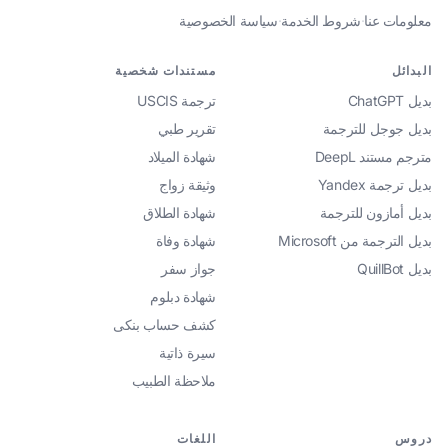
معلومات عنا
·
شروط الخدمة
·
سياسة الخصوصية
البدائل
مستندات شخصية
بديل ChatGPT
ترجمة USCIS
بديل جوجل للترجمة
تقرير طبي
مترجم مستند DeepL
شهادة الميلاد
بديل ترجمة Yandex
وثيقة زواج
بديل أمازون للترجمة
شهادة الطلاق
بديل الترجمة من Microsoft
شهادة وفاة
بديل QuillBot
جواز سفر
شهادة دبلوم
كشف حساب بنكى
سيرة ذاتية
ملاحظة الطبيب
دروس
اللغات