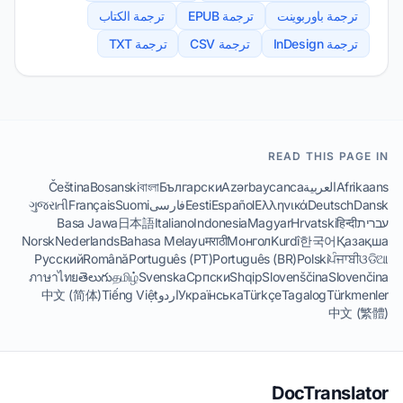
ترجمة باوربوينت
ترجمة EPUB
ترجمة الكتاب
ترجمة InDesign
ترجمة CSV
ترجمة TXT
READ THIS PAGE IN
Afrikaans
العربية
Azərbaycanca
Български
বাংলা
Bosanski
Čeština
Dansk
Deutsch
Ελληνικά
Español
Eesti
فارسی
Suomi
Français
ગુજરાતી
עברית
हिन्दी
Hrvatski
Magyar
Indonesia
Italiano
日本語
Basa Jawa
Norsk
Nederlands
Bahasa Melayu
मराठी
Монгол
Kurdî
한국어
Қазақша
Русский
Română
Português (PT)
Português (BR)
Polski
ਪੰਜਾਬੀ
ଓଡିଆ
ภาษาไทย
తెలుగు
தமிழ்
Svenska
Српски
Shqip
Slovenščina
Slovenčina
Türkmenler
Tagalog
Türkçe
Українська
اردو
Tiếng Việt
中文 (简体)
中文 (繁體)
DocTranslator