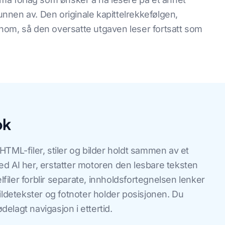
nen av. Den originale kapittelrekkefølgen,
nom, så den oversatte utgaven leser fortsatt som
ok
TML-filer, stiler og bilder holdt sammen av et
d AI her, erstatter motoren den lesbare teksten
lfiler forblir separate, innholdsfortegnelsen lenker
, bildetekster og fotnoter holder posisjonen. Du
ødelagt navigasjon i ettertid.