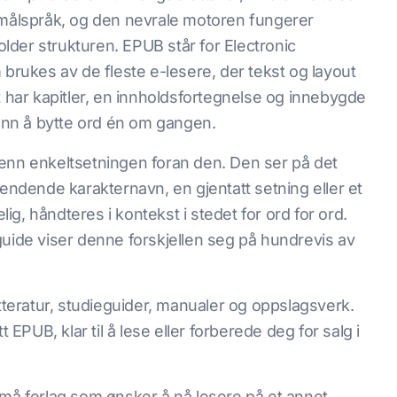
 målspråk, og den nevrale motoren fungerer
der strukturen. EPUB står for Electronic
 brukes av de fleste e-lesere, der tekst og layout
t har kapitler, en innholdsfortegnelse og innebygde
 enn å bytte ord én om gangen.
enn enkeltsetningen foran den. Den ser på det
vendende karakternavn, en gjentatt setning eller et
g, håndteres i kontekst i stedet for ord for ord.
guide viser denne forskjellen seg på hundrevis av
eratur, studieguider, manualer og oppslagsverk.
 EPUB, klar til å lese eller forberede deg for salg i
små forlag som ønsker å nå lesere på et annet