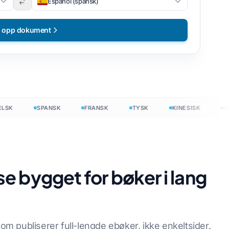
Español (spansk)
t opp dokument
SPANSK
FRANSK
TYSK
KINESISK
JAPA
e bygget for bøker i lang
ritt
som publiserer full-lengde ebøker, ikke enkeltsider.