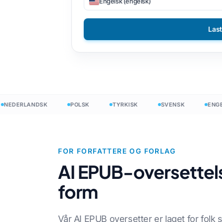
Engelsk (engelsk)
iler
DOCX til TXT
Vietnamesisk
Filippinsk
Las
N
EPUB til PDF
Italiensk
Finsk
ter
Pusse
Bulgarsk
nDesign
Ukrainsk
Ungarsk
ounter
Latin
Zulu
DERLANDSK
POLSK
TYRKISK
SVENSK
ENGELSK
ler
Tsjekkisk
Yoruba
dtelling
Irsk
Alle 120+ språk →
Hmong
FOR FORFATTERE OG FORLAG
Start fritt
AI EPUB-oversettels
Start f
form
Vår AI EPUB oversetter er laget for folk 