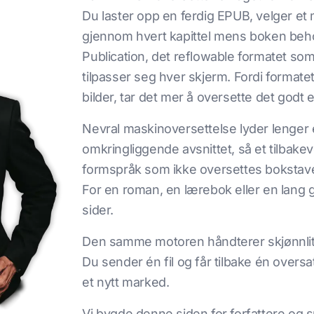
Du laster opp en ferdig EPUB, velger et
gjennom hvert kapittel mens boken behol
Publication, det reflowable formatet som
tilpasser seg hver skjerm. Fordi formate
bilder, tar det mer å oversette det godt
Nevral maskinoversettelse lyder lenger 
omkringliggende avsnittet, så et tilbake
formspråk som ikke oversettes bokstaveli
For en roman, en lærebok eller en lang 
sider.
Den samme motoren håndterer skjønnlitt
Du sender én fil og får tilbake én oversatt
et nytt marked.
Vi bygde denne siden for forfattere og 