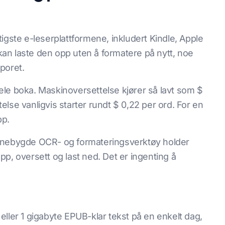
igste e-leserplattformene, inkludert Kindle, Apple
an laste den opp uten å formatere på nytt, noe
poret.
 hele boka. Maskinoversettelse kjører så lavt som $
lse vanligvis starter rundt $ 0,22 per ord. For en
pp.
nebygde OCR- og formateringsverktøy holder
 opp, oversett og last ned. Det er ingenting å
ller 1 gigabyte EPUB-klar tekst på en enkelt dag,