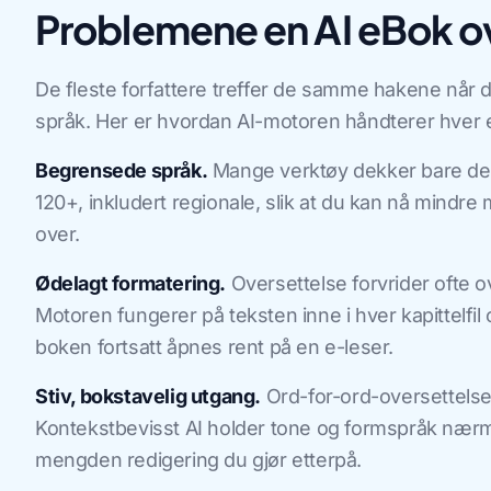
Problemene en AI eBok ov
De fleste forfattere treffer de samme hakene når d
språk. Her er hvordan AI-motoren håndterer hver e
Begrensede språk.
Mange verktøy dekker bare de 
120+, inkludert regionale, slik at du kan nå mindr
over.
Ødelagt formatering.
Oversettelse forvrider ofte ove
Motoren fungerer på teksten inne i hver kapittelfil 
boken fortsatt åpnes rent på en e-leser.
Stiv, bokstavelig utgang.
Ord-for-ord-oversettelse 
Kontekstbevisst AI holder tone og formspråk nærm
mengden redigering du gjør etterpå.