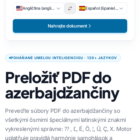
Angličtina (angličtina)
Español (španielsky)
Nahrajte dokument
POHÁŇANÉ UMELOU INTELIGENCIOU · 120+ JAZYKOV
Preložiť PDF do
azerbajdžančiny
Preveďte súbory PDF do azerbajdžančiny so
všetkými ôsmimi špeciálnymi latinskými znakmi
vykreslenými správne: ⁇ , Ľ, É, Ö, ¦, Ü, Ç, X. Motor
uplatňuje pravidlá harmónie samohlások a