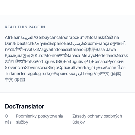
READ THIS PAGE IN
Afrikaans
العربية
Azərbaycanca
Български
বাংলা
Bosanski
Čeština
Dansk
Deutsch
Ελληνικά
Español
Eesti
فارسی
Suomi
Français
ગુજરાતી
עברית
हिन्दी
Hrvatski
Magyar
Indonesia
Italiano
日本語
Basa Jawa
Қазақша
한국어
Kurdî
Монгол
मराठी
Bahasa Melayu
Nederlands
Norsk
ଓଡିଆ
ਪੰਜਾਬੀ
Polski
Português (BR)
Português (PT)
Română
Русский
Slovenčina
Slovenščina
Shqip
Српски
Svenska
தமிழ்
తెలుగు
ภาษาไทย
Türkmenler
Tagalog
Türkçe
Українська
اردو
Tiếng Việt
中文 (简体)
中文 (繁體)
DocTranslator
O
·
Podmienky poskytovania
·
Zásady ochrany osobných
nás
služby
údajov