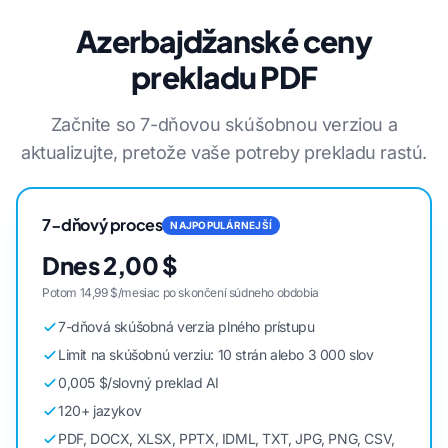
Azerbajdžanské ceny
prekladu PDF
Začnite so 7-dňovou skúšobnou verziou a
aktualizujte, pretože vaše potreby prekladu rastú.
7-dňový proces
NAJPOPULÁRNEJŠÍ
Dnes 2,00 $
Potom 14,99 $/mesiac po skončení súdneho obdobia
7-dňová skúšobná verzia plného prístupu
Limit na skúšobnú verziu: 10 strán alebo 3 000 slov
0,005 $/slovný preklad AI
120+ jazykov
PDF, DOCX, XLSX, PPTX, IDML, TXT, JPG, PNG, CSV,