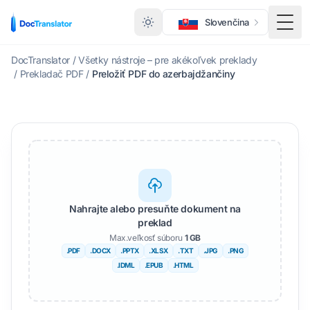
Slovenčina
Prep
DocTranslator
/
Všetky nástroje – pre akékoľvek preklady
/
Prekladač PDF
/
Preložiť PDF do azerbajdžančiny
Nahrajte alebo presuňte dokument na
preklad
Max.veľkosť súboru
1 GB
.PDF
.DOCX
.PPTX
.XLSX
.TXT
.JPG
.PNG
.IDML
.EPUB
.HTML