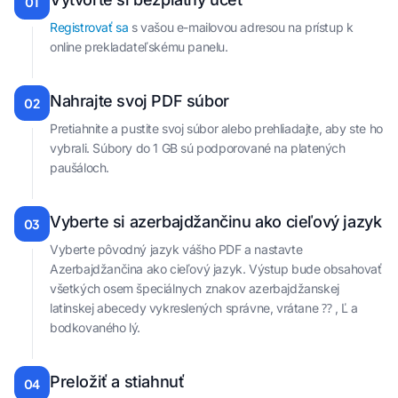
01
Registrovať sa
s vašou e-mailovou adresou na prístup k
online prekladateľskému panelu.
Nahrajte svoj PDF súbor
02
Pretiahnite a pustite svoj súbor alebo prehliadajte, aby ste ho
vybrali. Súbory do 1 GB sú podporované na platených
paušáloch.
Vyberte si azerbajdžančinu ako cieľový jazyk
03
Vyberte pôvodný jazyk vášho PDF a nastavte
Azerbajdžančina ako cieľový jazyk. Výstup bude obsahovať
všetkých osem špeciálnych znakov azerbajdžanskej
latinskej abecedy vykreslených správne, vrátane ⁇ , Ľ a
bodkovaného lý.
Preložiť a stiahnuť
04