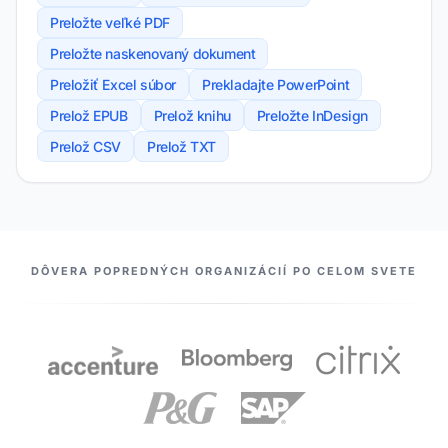
Preložte veľké PDF
Preložte naskenovaný dokument
Preložiť Excel súbor
Prekladajte PowerPoint
Prelož EPUB
Prelož knihu
Preložte InDesign
Prelož CSV
Prelož TXT
NAŠI PARTNERI
DÔVERA POPREDNÝCH ORGANIZÁCIÍ PO CELOM SVETE