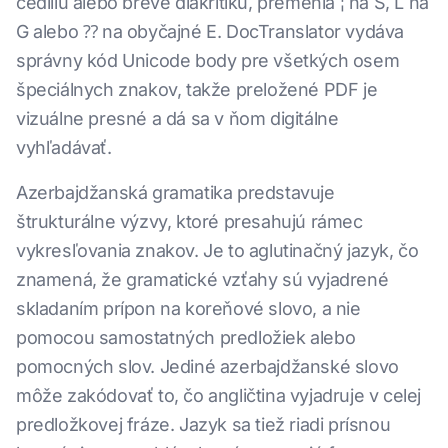
cedillu alebo breve diakritiku, premenia ¦ na S, Ľ na
G alebo ⁇ na obyčajné E. DocTranslator vydáva
správny kód Unicode body pre všetkých osem
špeciálnych znakov, takže preložené PDF je
vizuálne presné a dá sa v ňom digitálne
vyhľadávať.
Azerbajdžanská gramatika predstavuje
štrukturálne výzvy, ktoré presahujú rámec
vykresľovania znakov. Je to aglutinačný jazyk, čo
znamená, že gramatické vzťahy sú vyjadrené
skladaním prípon na koreňové slovo, a nie
pomocou samostatných predložiek alebo
pomocných slov. Jediné azerbajdžanské slovo
môže zakódovať to, čo angličtina vyjadruje v celej
predložkovej fráze. Jazyk sa tiež riadi prísnou