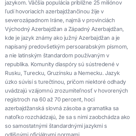
jazykom. Väčšia populácia približne 25 miliónov
ľudí hovoriacich azerbajdžančinou žije v
severozápadnom Iráne, najmä v provinciách
Východný Azerbajdžan a Západný Azerbajdžan,
kde je jazyk známy ako južný Azerbajdžan a je
napísaný predovšetkým persoarabským písmom,
a nie latinským štandardom používaným v
republika. Komunity diaspóry sú sústredené v
Rusku, Turecku, Gruzínsku a Nemecku. Jazyk
úzko súvisí s turečtinou, pričom niektoré odhady
uvádzajú vzájomnú zrozumiteľnosť v hovorených
registroch na 60 až 70 percent, hoci
azerbajdžanská slovná zásoba a gramatika sa
natoľko rozchádzajú, že sa s nimi zaobchádza ako
so samostatnými štandardnými jazykmi s
odlišnými oficiálnymi normami.