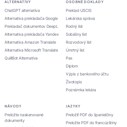
ALTERNATÍVY
OSOBNÉ DOKLADY
ChatGPT alternatíva
Preklad USCIS
Alternatíva prekladača Google
Lekárska správa
Prekladač dokumentov DeepL
Rodný list
Alternatíva prekladača Yandex
Sobášny list
Alternatíva Amazon Translate
Rozvodový list
Alternatíva Microsoft Translate
Úmrtný list
QuillBot Alternatíva
Pas
Diplom
Výpis z bankového účtu
Životopis
Poznámka lekára
NÁVODY
JAZYKY
Preložte naskenované
Preložiť PDF do španielčiny
dokumenty
Preložte PDF do francúzštiny