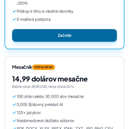
JSON
Prístup k tímu a vlastné slovníky
E-mailová podpora
Začnite
Mesačník
POPULÁRNE
14,99 dolárov mesačne
Bežná cena 29,99 USD, teraz zľava 50%
100 strán alebo 30 000 slov mesačne
0,005 $/slovný preklad AI
120+ jazykov
Neobmedzené úložisko súborov
PDF, DOCX, XLSX, PPTX, IDML, TXT, JPG, PNG, CSV,