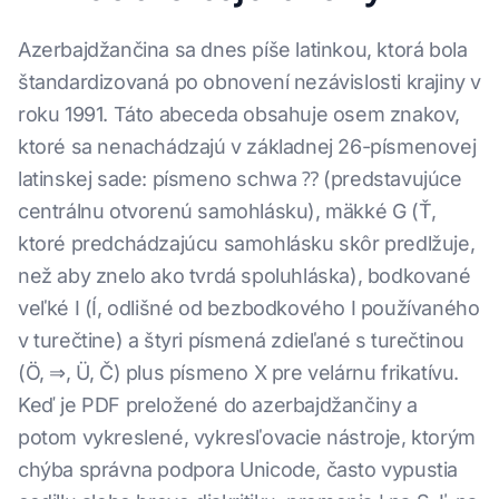
Azerbajdžančina sa dnes píše latinkou, ktorá bola
štandardizovaná po obnovení nezávislosti krajiny v
roku 1991. Táto abeceda obsahuje osem znakov,
ktoré sa nenachádzajú v základnej 26-písmenovej
latinskej sade: písmeno schwa ⁇ (predstavujúce
centrálnu otvorenú samohlásku), mäkké G (Ť,
ktoré predchádzajúcu samohlásku skôr predlžuje,
než aby znelo ako tvrdá spoluhláska), bodkované
veľké I (Í, odlišné od bezbodkového I používaného
v turečtine) a štyri písmená zdieľané s turečtinou
(Ö, ⇒, Ü, Č) plus písmeno X pre velárnu frikatívu.
Keď je PDF preložené do azerbajdžančiny a
potom vykreslené, vykresľovacie nástroje, ktorým
chýba správna podpora Unicode, často vypustia