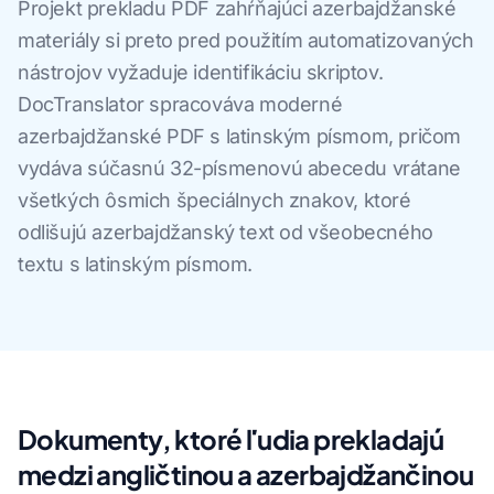
Projekt prekladu PDF zahŕňajúci azerbajdžanské
materiály si preto pred použitím automatizovaných
nástrojov vyžaduje identifikáciu skriptov.
DocTranslator spracováva moderné
azerbajdžanské PDF s latinským písmom, pričom
vydáva súčasnú 32-písmenovú abecedu vrátane
všetkých ôsmich špeciálnych znakov, ktoré
odlišujú azerbajdžanský text od všeobecného
textu s latinským písmom.
Dokumenty, ktoré ľudia prekladajú
medzi angličtinou a azerbajdžančinou