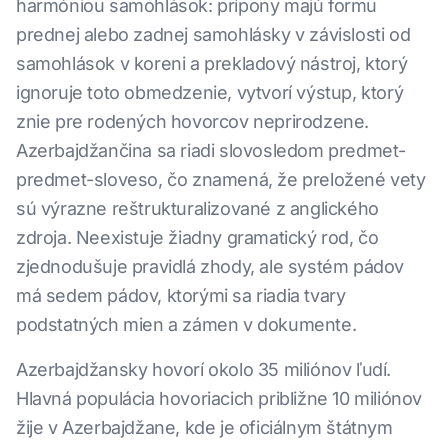
harmóniou samohlások: prípony majú formu
prednej alebo zadnej samohlásky v závislosti od
samohlások v koreni a prekladový nástroj, ktorý
ignoruje toto obmedzenie, vytvorí výstup, ktorý
znie pre rodených hovorcov neprirodzene.
Azerbajdžančina sa riadi slovosledom predmet-
predmet-sloveso, čo znamená, že preložené vety
sú výrazne reštrukturalizované z anglického
zdroja. Neexistuje žiadny gramatický rod, čo
zjednodušuje pravidlá zhody, ale systém pádov
má sedem pádov, ktorými sa riadia tvary
podstatných mien a zámen v dokumente.
Azerbajdžansky hovorí okolo 35 miliónov ľudí.
Hlavná populácia hovoriacich približne 10 miliónov
žije v Azerbajdžane, kde je oficiálnym štátnym