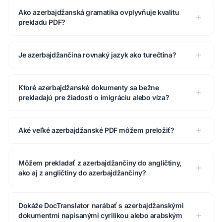
Ako azerbajdžanská gramatika ovplyvňuje kvalitu
prekladu PDF?
Je azerbajdžančina rovnaký jazyk ako turečtina?
Ktoré azerbajdžanské dokumenty sa bežne
prekladajú pre žiadosti o imigráciu alebo víza?
Aké veľké azerbajdžanské PDF môžem preložiť?
Môžem prekladať z azerbajdžančiny do angličtiny,
ako aj z angličtiny do azerbajdžančiny?
Dokáže DocTranslator narábať s azerbajdžanskými
dokumentmi napísanými cyrilikou alebo arabským