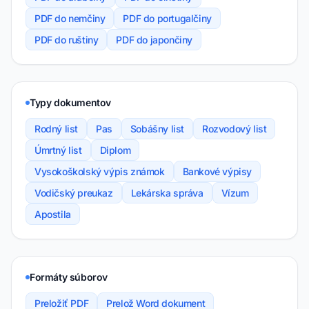
PDF do nemčiny
PDF do portugalčiny
PDF do ruštiny
PDF do japončiny
Typy dokumentov
Rodný list
Pas
Sobášny list
Rozvodový list
Úmrtný list
Diplom
Vysokoškolský výpis známok
Bankové výpisy
Vodičský preukaz
Lekárska správa
Vízum
Apostila
Formáty súborov
Preložiť PDF
Prelož Word dokument