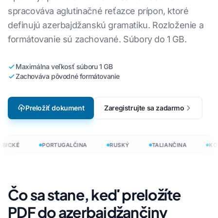
spracováva aglutinačné reťazce prípon, ktoré
definujú azerbajdžanskú gramatiku. Rozloženie a
formátovanie sú zachované. Súbory do 1 GB.
Maximálna veľkosť súboru 1 GB
Zachováva pôvodné formátovanie
Preložiť dokument
Zaregistrujte sa zadarmo
BICKÉ
PORTUGALČINA
RUSKÝ
TALIANČINA
KÓR
Čo sa stane, keď preložíte
PDF do azerbajdžančiny