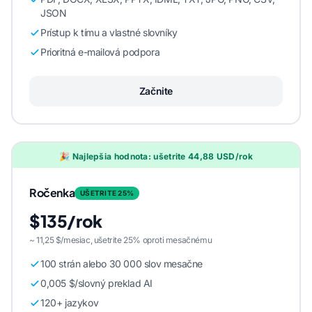
JSON
Prístup k tímu a vlastné slovníky
Prioritná e-mailová podpora
Začnite
🎉 Najlepšia hodnota: ušetrite 44,88 USD/rok
Ročenka
UŠETRITE 25%
$135/rok
~ 11,25 $/mesiac, ušetrite 25% oproti mesačnému
100 strán alebo 30 000 slov mesačne
0,005 $/slovný preklad AI
120+ jazykov