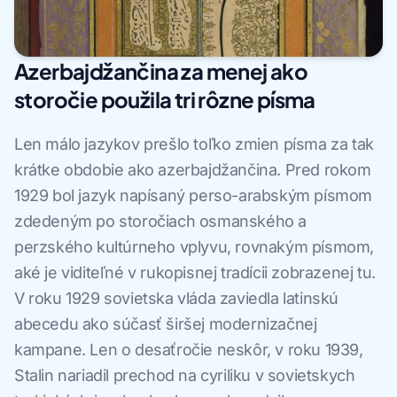
Azerbajdžančina za menej ako
storočie použila tri rôzne písma
Len málo jazykov prešlo toľko zmien písma za tak
krátke obdobie ako azerbajdžančina. Pred rokom
1929 bol jazyk napísaný perso-arabským písmom
zdedeným po storočiach osmanského a
perzského kultúrneho vplyvu, rovnakým písmom,
aké je viditeľné v rukopisnej tradícii zobrazenej tu.
V roku 1929 sovietska vláda zaviedla latinskú
abecedu ako súčasť širšej modernizačnej
kampane. Len o desaťročie neskôr, v roku 1939,
Stalin nariadil prechod na cyriliku v sovietskych