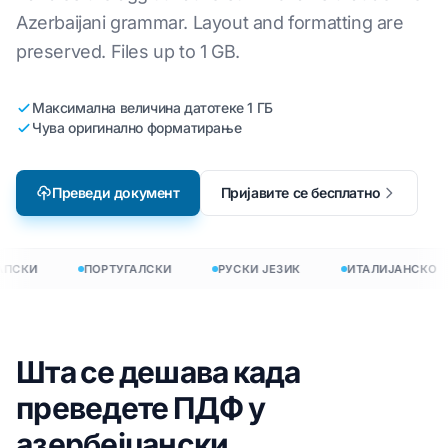
Azerbaijani grammar. Layout and formatting are
preserved. Files up to 1 GB.
Максимална величина датотеке 1 ГБ
Чува оригинално форматирање
Преведи документ
Пријавите се бесплатно
ПСКИ
ПОРТУГАЛСКИ
РУСКИ ЈЕЗИК
ИТАЛИЈАНСКО
Шта се дешава када
преведете ПДФ у
азербејџански