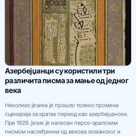
Азербејџанци су користили три
различита писма за мање од једног
века
Неколико језика је прошло толико промена
сценарија за кратак период као азербејџански.
Пре 1929. језик је написан персо-арапским
писмом наслеђеним од векова османског и