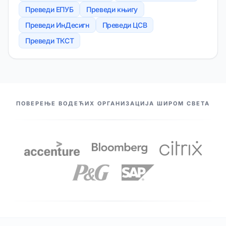
Преведи ЕПУБ
Преведи књигу
Преведи ИнДесигн
Преведи ЦСВ
Преведи ТКСТ
НАШИ ПАРТНЕРИ
ПОВЕРЕЊЕ ВОДЕЋИХ ОРГАНИЗАЦИЈА ШИРОМ СВЕТА