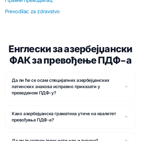
Правни преводилац
Prevodilac za zdravstvo
Енглески за азербејџански
ФАК за превођење ПДФ-а
Да ли ће се осам специјалних азербејџанских
латинских знакова исправно приказати у
преведеном ПДФ-у?
Како азербејџанска граматика утиче на квалитет
превођења ПДФ-а?
Да ли је српски језик исти као и турски?