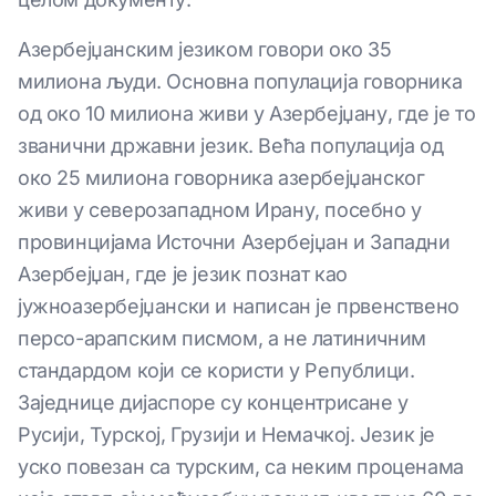
Азербејџанским језиком говори око 35
милиона људи. Основна популација говорника
од око 10 милиона живи у Азербејџану, где је то
званични државни језик. Већа популација од
око 25 милиона говорника азербејџанског
живи у северозападном Ирану, посебно у
провинцијама Источни Азербејџан и Западни
Азербејџан, где је језик познат као
јужноазербејџански и написан је првенствено
персо-арапским писмом, а не латиничним
стандардом који се користи у Републици.
Заједнице дијаспоре су концентрисане у
Русији, Турској, Грузији и Немачкој. Језик је
уско повезан са турским, са неким проценама