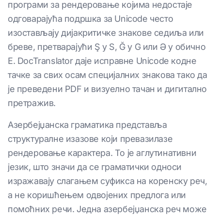
програми за рендеровање којима недостаје
одговарајућа подршка за Unicode често
изостављају дијакритичке знакове седиља или
бреве, претварајући Ş у S, Ğ у G или Ə у обично
E. DocTranslator даје исправне Unicode кодне
тачке за свих осам специјалних знакова тако да
је преведени PDF и визуелно тачан и дигитално
претражив.
Азербејџанска граматика представља
структуралне изазове који превазилазе
рендеровање карактера. То је аглутинативни
језик, што значи да се граматички односи
изражавају слагањем суфикса на коренску реч,
а не коришћењем одвојених предлога или
помоћних речи. Једна азербејџанска реч може