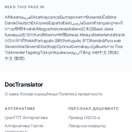
READ THIS PAGE IN
Afrikaans
العربية
Azərbaycanca
Български
বাংলা
Bosanski
Čeština
Dansk
Deutsch
Ελληνικά
Español
Eesti
فارسی
Suomi
Français
ગુજરાતી
עברית
हिन्दी
Hrvatski
Magyar
Indonesia
Italiano
日本語
Basa Jawa
Қазақша
한국어
Kurdî
Монгол
मराठी
Bahasa Melayu
Nederlands
Norsk
ଓଡିଆ
ਪੰਜਾਬੀ
Polski
Português (BR)
Português (PT)
Română
Русский
Slovenčina
Slovenščina
Shqip
Српски
Svenska
தமிழ்
తెలుగు
ภาษาไทย
Türkmenler
Tagalog
Türkçe
Українська
اردو
Tiếng Việt
中文 (简体)
中文 (繁體)
DocTranslator
О нама
·
Услови коришћења
·
Политика приватности
АЛТЕРНАТИВЕ
ПЕРСОНАЛ ДОЦУМЕНТС
ЦхатГПТ Алтернатива
Превод USCIS-а
Алтернатива Гоогле
Лекарски извештај
преводиоцу