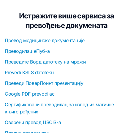
Истражите више сервиса за
превођење докумената
Превод медицинске документације
Преводилац еПуб-а
Преведите Ворд датотеку на мрежи
Prevedi KSLS datoteku
Преведи ПоверПоинт презентацију
Google PDF prevodilac
Сертификовани преводилац за извод из матичне
књиге рођених
Оверени превод USCIS-а