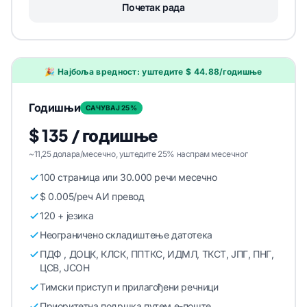
Почетак рада
🎉 Најбоља вредност: уштедите $ 44.88/годишње
Годишњи
САЧУВАЈ 25%
$ 135 / годишње
~11,25 долара/месечно, уштедите 25% наспрам месечног
100 страница или 30.000 речи месечно
$ 0.005/реч АИ превод
120 + језика
Неограничено складиштење датотека
ПДФ , ДОЦК, КЛСК, ППТКС, ИДМЛ, ТКСТ, ЈПГ, ПНГ,
ЦСВ, ЈСОН
Тимски приступ и прилагођени речници
Приоритетна подршка путем е-поште