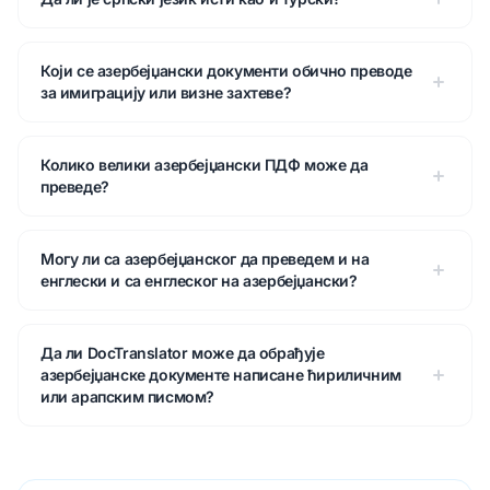
Који се азербејџански документи обично преводе
за имиграцију или визне захтеве?
Колико велики азербејџански ПДФ може да
преведе?
Могу ли са азербејџанског да преведем и на
енглески и са енглеског на азербејџански?
Да ли DocTranslator може да обрађује
азербејџанске документе написане ћириличним
или арапским писмом?