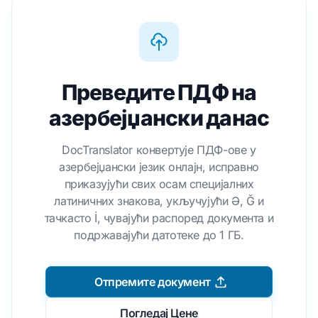
Преведите ПДФ на
азербејџански данас
DocTranslator конвертује ПДФ-ове у
азербејџански језик онлајн, исправно
приказујући свих осам специјалних
латиничних знакова, укључујући Ə, Ğ и
тачкасто İ, чувајући распоред документа и
подржавајући датотеке до 1 ГБ.
Отпремите документ
Погледај Цене