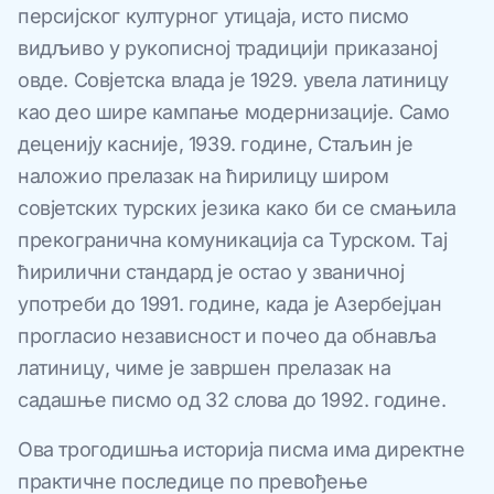
персијског културног утицаја, исто писмо
видљиво у рукописној традицији приказаној
овде. Совјетска влада је 1929. увела латиницу
као део шире кампање модернизације. Само
деценију касније, 1939. године, Стаљин је
наложио прелазак на ћирилицу широм
совјетских турских језика како би се смањила
прекогранична комуникација са Турском. Тај
ћирилични стандард је остао у званичној
употреби до 1991. године, када је Азербејџан
прогласио независност и почео да обнавља
латиницу, чиме је завршен прелазак на
садашње писмо од 32 слова до 1992. године.
Ова трогодишња историја писма има директне
практичне последице по превођење