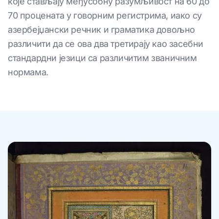
које стављају међусобну разумљивост на 60 до
70 процената у говорним регистрима, иако су
азербејџански речник и граматика довољно
различити да се ова два третирају као засебни
стандардни језици са различитим званичним
нормама.