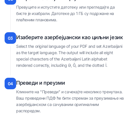
Превуците и испустите датотеку или прегледајте да
бисте је изабрали. Датотеке до 1 ГБ су подржане на
плаћеним плановима.
Изаберите азербејџански као циљни језик
03
Select the original language of your PDF and set Azerbaijani
as the target language. The output will include all eight
special characters of the Azerbaijani Latin alphabet
rendered correctly, including Ə, Ğ, and the dotted İ.
Преведи и преузми
04
Кликните на "Преведи" и сачекајте неколико тренутака.
Ваш преведени ПДФ ће бити спреман за преузимање на
азербејџанском са сачуваним оригиналним
распоредом.