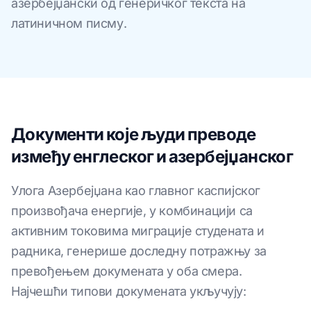
азербејџански од генеричког текста на
латиничном писму.
Документи које људи преводе
између енглеског и азербејџанског
Улога Азербејџана као главног каспијског
произвођача енергије, у комбинацији са
активним токовима миграције студената и
радника, генерише доследну потражњу за
превођењем докумената у оба смера.
Најчешћи типови докумената укључују: