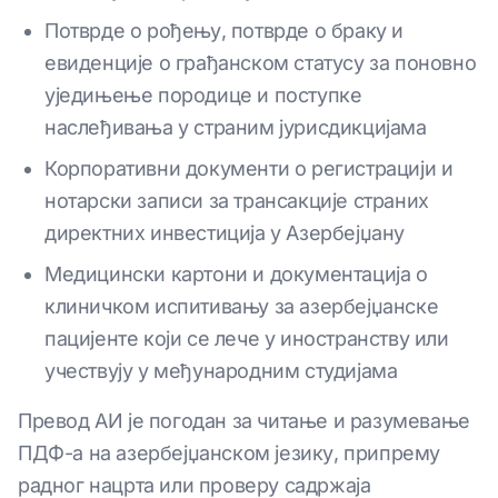
Потврде о рођењу, потврде о браку и
евиденције о грађанском статусу за поновно
уједињење породице и поступке
наслеђивања у страним јурисдикцијама
Корпоративни документи о регистрацији и
нотарски записи за трансакције страних
директних инвестиција у Азербејџану
Медицински картони и документација о
клиничком испитивању за азербејџанске
пацијенте који се лече у иностранству или
учествују у међународним студијама
Превод АИ је погодан за читање и разумевање
ПДФ-а на азербејџанском језику, припрему
радног нацрта или проверу садржаја