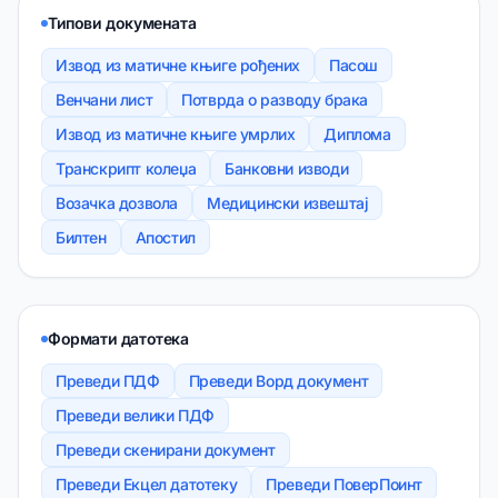
Типови докумената
Извод из матичне књиге рођених
Пасош
Венчани лист
Потврда о разводу брака
Извод из матичне књиге умрлих
Диплома
Транскрипт колеџа
Банковни изводи
Возачка дозвола
Медицински извештај
Билтен
Апостил
Формати датотека
Преведи ПДФ
Преведи Ворд документ
Преведи велики ПДФ
Преведи скенирани документ
Преведи Екцел датотеку
Преведи ПоверПоинт