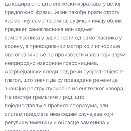
да кодира оно што енглески изражава у целој
предложној фрази. Језик такође прати строгу
хармонију самогласника: суфикси имају облик
предњег самогласника или задњег
самогласника у зависности од самогласника у
корену, а преводилачки мотор који игнорише
ово ограничење ће произвести излаз који звучи
неприродно изворним говорницима.
Азербејџански следи ред речи субјект-објекат-
глагол, што значи да су преведене реченице
значајно реструктуриране из енглеског извора.
Не постоји граматички род, што
поједностављује правила споразума, али
систем предмета има седам случајева који
регулишу именицу и обрасце заменица у
целом документу.