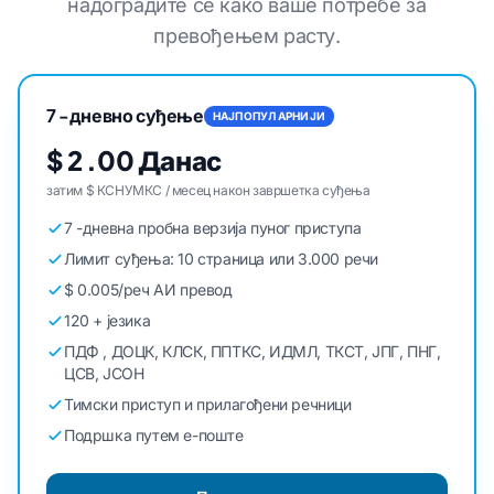
надоградите се како ваше потребе за
превођењем расту.
7 -дневно суђење
НАЈПОПУЛАРНИЈИ
$ 2 .00 Данас
затим $ КСНУМКС / месец након завршетка суђења
7 -дневна пробна верзија пуног приступа
Лимит суђења: 10 страница или 3.000 речи
$ 0.005/реч АИ превод
120 + језика
ПДФ , ДОЦК, КЛСК, ППТКС, ИДМЛ, ТКСТ, ЈПГ, ПНГ,
ЦСВ, ЈСОН
Тимски приступ и прилагођени речници
Подршка путем е-поште