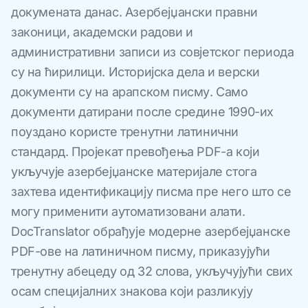
докумената данас. Азербејџански правни
законици, академски радови и
административни записи из совјетског периода
су на ћирилици. Историјска дела и верски
документи су на арапском писму. Само
документи датирани после средине 1990-их
поуздано користе тренутни латинични
стандард. Пројекат превођења PDF-а који
укључује азербејџанске материјале стога
захтева идентификацију писма пре него што се
могу применити аутоматизовани алати.
DocTranslator обрађује модерне азербејџанске
PDF-ове на латиничном писму, приказујући
тренутну абецеду од 32 слова, укључујући свих
осам специјалних знакова који разликују