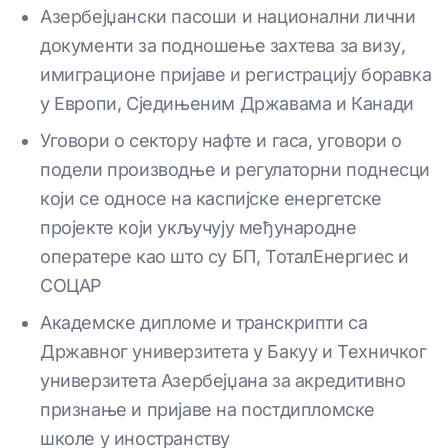
Азербејџански пасоши и национални лични
документи за подношење захтева за визу,
имиграционе пријаве и регистрацију боравка
у Европи, Сједињеним Државама и Канади
Уговори о сектору нафте и гаса, уговори о
подели производње и регулаторни поднесци
који се односе на каспијске енергетске
пројекте који укључују међународне
оператере као што су БП, ТоталЕнергиес и
СОЦАР
Академске дипломе и транскрипти са
Државног универзитета у Бакуу и Техничког
универзитета Азербејџана за акредитивно
признање и пријаве на постдипломске
школе у иностранству