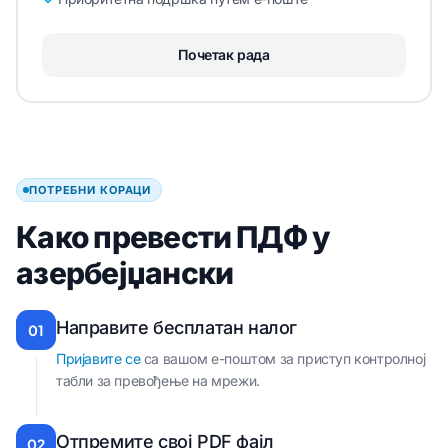
Почетак рада
ПОТРЕБНИ КОРАЦИ
Како превести ПДФ у
азербејџански
Направите бесплатан налог
01
Пријавите се
са вашом е-поштом за приступ контролној
табли за превођење на мрежи.
Отпремите свој PDF фајл
02