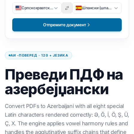
Српскохрватски / српскохрватски
Шпански (шпански)
Отпремите документ
АИ -ПОВЕРЕД · 120 + ЈЕЗИКА
Преведи ПДФ на
азербејџански
Convert PDFs to Azerbaijani with all eight special
Latin characters rendered correctly: Ə, Ğ, İ, Ö, Ş, Ü,
Ç, X. The engine applies vowel harmony rules and
handles the agglutinative suffix chains that define