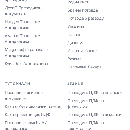
Родни лист
ДеепЛ Преводилац
Брачна потрвда
докумената
Потврда о разводу
Иандек Транслате
Умрлица
Алтернативе
Пасош
Амазон Транслате
Алтернатива
Диплома
Мицрософт Транслате
Извод из банке
Алтернатива
Резиме
КуиллБот Алтернатива
Напомена Лекара
ТУТОРИАЛИ
ЈЕЗИЦИ
Преведи скениране
Преведите ПДФ на шпански
документе
Преведите ПДФ на
Како добити званични превод
француски
Како превести цео ПДФ
Преведите ПДФ на немачки
Преводите помоћу АИ
Преведите ПДФ на
преводиоца
португалски