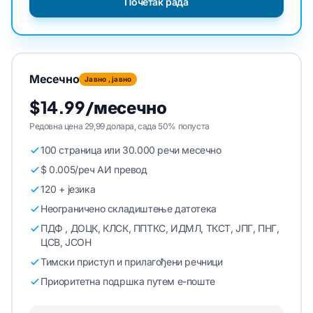
Почетак рада
Месечно
Јавно , јавно
$14.99/месечно
Редовна цена 29,99 долара, сада 50% попуста
100 страница или 30.000 речи месечно
$ 0.005/реч АИ превод
120 + језика
Неограничено складиштење датотека
ПДФ , ДОЦК, КЛСК, ППТКС, ИДМЛ, ТКСТ, ЈПГ, ПНГ,
ЦСВ, ЈСОН
Тимски приступ и прилагођени речници
Приоритетна подршка путем е-поште