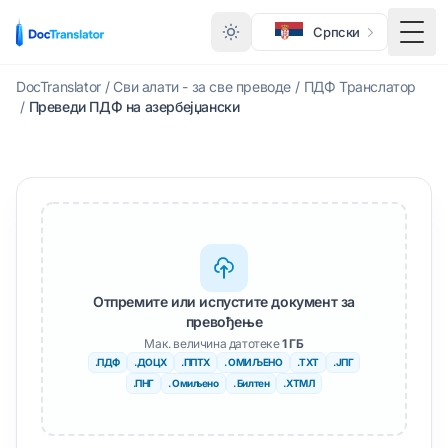
Српски
Тогг
DocTranslator
/
Сви алати - за све преводе
/
ПДФ Транслатор
/
Преведи ПДФ на азербејџански
Отпремите или испустите документ за
превођење
Мак. величина датотеке
1 ГБ
.ПДФ
.ДОЦX
.ППТX
. ОМИЉЕНО
.ТXТ
.ЈПГ
.ПНГ
. Омиљено
. Билтен
.ХТМЛ