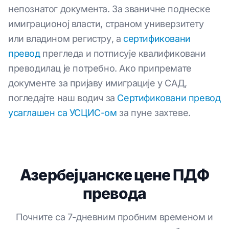
непознатог документа. За званичне поднеске
имиграционој власти, страном универзитету
или владином регистру, а
сертификовани
превод
прегледа и потписује квалификовани
преводилац је потребно. Ако припремате
документе за пријаву имиграције у САД,
погледајте наш водич за
Сертификовани превод
усаглашен са УСЦИС-ом
за пуне захтеве.
Азербејџанске цене ПДФ
превода
Почните са 7-дневним пробним временом и