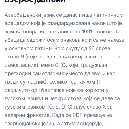
Азербејџански језик се данас пише латиничном
абецедом која је стандардизована након што је
земља повратила независност 1991. године. Та
абецеда садржи осам знакова који се не налазе
у основном латиничном скупу од 26 слова:
слово Ə (које представља централни отворени
самогласник), меко G (Ğ, које продужава
претходни самогласник уместо да звучи као
тврди сугласник), велико I са тачком (İ,
различито од I без тачке које се користи у
турском језику) и четири слова која се деле са
турским језиком (Ö, Ş, Ü, Ç) плус слово X за
велaрни фрикатив. Када се PDF преведе на
азербејџански језик, а затим рендерује,