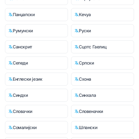
Панџапски
Кечуа
Румунски
Руски
Санскрит
Сцотс Гаелиц
Сепеди
Српски
Енглески језик
Схона
Синдхи
Синхала
Словачки
Словеначки
Сомалијски
Шпански