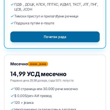
ПДФ , ДОЦК, КЛСК, ППТКС, ИДМЛ, ТКСТ, ЈПГ, ПНГ,
ЦСВ, ЈСОН
Тимски приступ и прилагођени речници
Подршка путем е-поште
Почетак рада
Месечно
Јавно , јавно
14,99 УСД месечно
Редовна цена 29,99 долара, сада 50% попуста
100 страница или 30.000 речи месечно
$ 0.005/реч АИ превод
120 + језика
Неограничено складиштење датотека