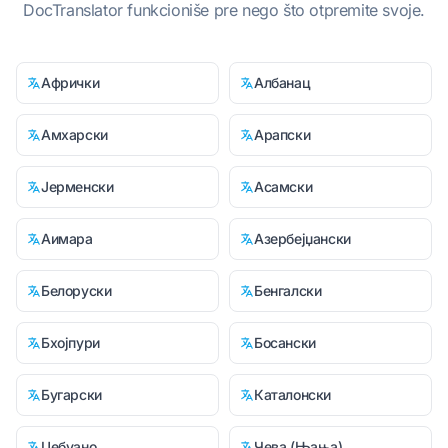
DocTranslator funkcioniše pre nego što otpremite svoje.
Афрички
Албанац
Амхарски
Арапски
Јерменски
Асамски
Аимара
Азербејџански
Белоруски
Бенгалски
Бхојпури
Босански
Бугарски
Каталонски
Цебуано
Чева (Њања)