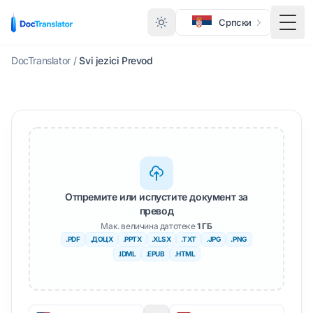
Српски
Преб
DocTranslator
/
Svi jezici Prevod
Отпремите или испустите документ за
превод
Мак. величина датотеке
1 ГБ
.PDF
.ДОЦX
.PPTX
.XLSX
.TXT
.JPG
.PNG
.IDML
.EPUB
.HTML