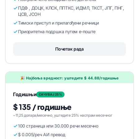
ПДФ , ДОЦК, КЛСК, ППТКС, ИДМЛ, ТКСТ, ЈПГ, ПНГ,
ЦСВ, ЈСОН
Тимски приступ и прилагођени речници
Приоритетна подршка путем е-поште
Почетак рада
🎉 Најбоља вредност: уштедите $ 44.88/годишње
Годишњи
САЧУВАЈ 25%
$ 135 / годишње
~11,25 долара/месечно, уштедите 25% наспрам месечног
100 страница или 30.000 речи месечно
$ 0.005/реч АИ превод