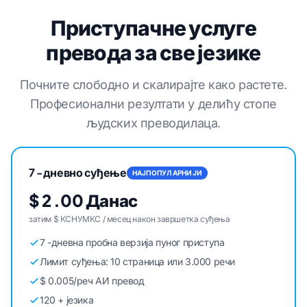
Приступачне услуге
превода за све језике
Почните слободно и скалирајте како растете.
Професионални резултати у делићу стопе
људских преводилаца.
7 -дневно суђење
НАЈПОПУЛАРНИЈИ
$ 2 .00 Данас
затим $ КСНУМКС / месец након завршетка суђења
7 -дневна пробна верзија пуног приступа
Лимит суђења: 10 страница или 3.000 речи
$ 0.005/реч АИ превод
120 + језика