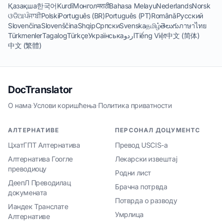
Қазақша
한국어
Kurdî
Монгол
मराठी
Bahasa Melayu
Nederlands
Norsk
ଓଡିଆ
ਪੰਜਾਬੀ
Polski
Português (BR)
Português (PT)
Română
Русский
Slovenčina
Slovenščina
Shqip
Српски
Svenska
தமிழ்
తెలుగు
ภาษาไทย
Türkmenler
Tagalog
Türkçe
Українська
اردو
Tiếng Việt
中文 (简体)
中文 (繁體)
DocTranslator
О нама
·
Услови коришћења
·
Политика приватности
АЛТЕРНАТИВЕ
ПЕРСОНАЛ ДОЦУМЕНТС
ЦхатГПТ Алтернатива
Превод USCIS-а
Алтернатива Гоогле
Лекарски извештај
преводиоцу
Родни лист
ДеепЛ Преводилац
Брачна потрвда
докумената
Потврда о разводу
Иандек Транслате
Умрлица
Алтернативе