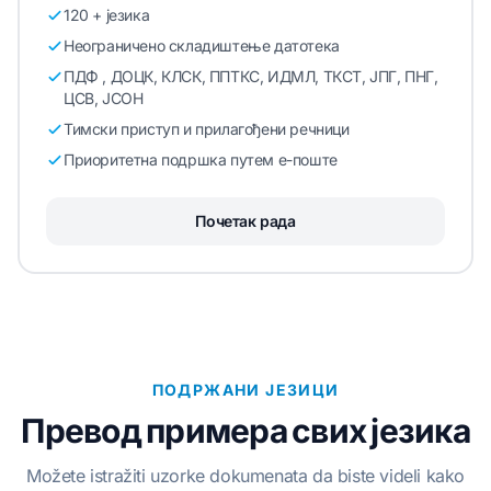
120 + језика
Неограничено складиштење датотека
ПДФ , ДОЦК, КЛСК, ППТКС, ИДМЛ, ТКСТ, ЈПГ, ПНГ,
ЦСВ, ЈСОН
Тимски приступ и прилагођени речници
Приоритетна подршка путем е-поште
Почетак рада
ПОДРЖАНИ ЈЕЗИЦИ
Превод примера свих језика
Možete istražiti uzorke dokumenata da biste videli kako