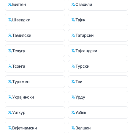
Билтен
Свахили
Шведски
Тајик
Тамилски
Татарски
Телугу
Тајландски
Тсонга
Турски
Туркмен
Тви
Украјински
Урду
Уигхур
Узбек
Вијетнамски
Велшки