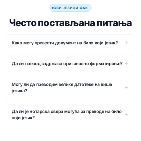
СВИ ЈЕЗИЦИ ФАК
Често постављана питања
Како могу превести документ на било који језик?
Да ли превод задржава оригинално форматирање?
Могу ли да преводим велике датотеке на више
језика?
Да ли је нотарска овера могућа за преводе на било
који језик?