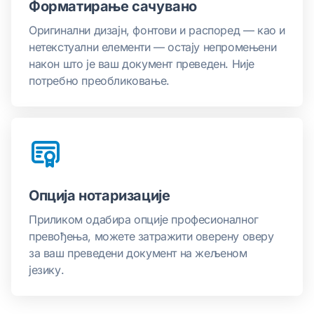
Форматирање сачувано
Оригинални дизајн, фонтови и распоред — као и
нетекстуални елементи — остају непромењени
након што је ваш документ преведен. Није
потребно преобликовање.
Опција нотаризације
Приликом одабира опције професионалног
превођења, можете затражити оверену оверу
за ваш преведени документ на жељеном
језику.