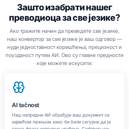
Зашто изабрати нашег
преводиоца за све језике?
Ако тражите начин да преведете све језике,
наш конвертор за све језике је ваш одговор —
нуди једноставност коришћења, прецизност и
поузданост путем АИ. Ово су главне предности
које можете искусити:
AI tačnost
Наш напредни АИ обрађује ваш документ са
највећом пажњом како би били сигурни да је
свака фраза исправно урађена. Софтвер чак