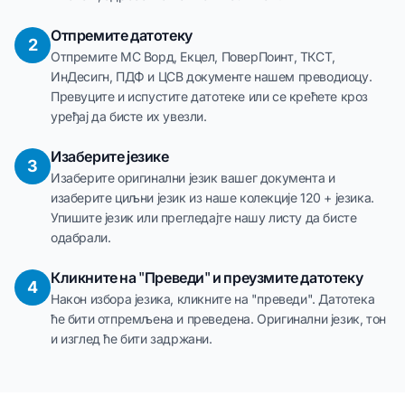
Отпремите датотеку
2
Отпремите МС Ворд, Екцел, ПоверПоинт, ТКСТ,
ИнДесигн, ПДФ и ЦСВ документе нашем преводиоцу.
Превуците и испустите датотеке или се крећете кроз
уређај да бисте их увезли.
Изаберите језике
3
Изаберите оригинални језик вашег документа и
изаберите циљни језик из наше колекције 120 + језика.
Упишите језик или прегледајте нашу листу да бисте
одабрали.
Кликните на "Преведи" и преузмите датотеку
4
Након избора језика, кликните на "преведи". Датотека
ће бити отпремљена и преведена. Оригинални језик, тон
и изглед ће бити задржани.