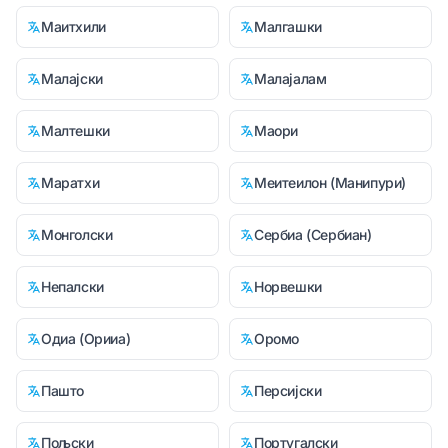
Маитхили
Малгашки
Малајски
Малајалам
Малтешки
Маори
Маратхи
Меитеилон (Манипури)
Монголски
Сербиа (Сербиан)
Непалски
Норвешки
Одиа (Орииа)
Оромо
Пашто
Персијски
Пољски
Португалски