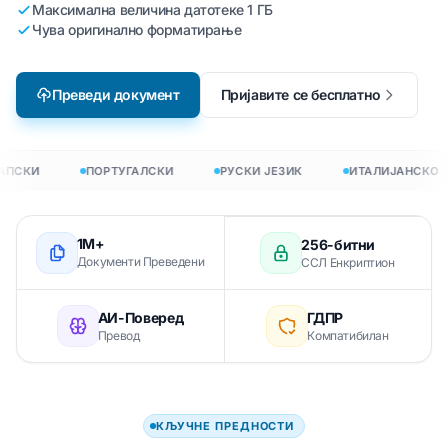
Максимална величина датотеке 1 ГБ
Чува оригинално форматирање
Преведи документ
Пријавите се бесплатно
АПСКИ
ПОРТУГАЛСКИ
РУСКИ ЈЕЗИК
ИТАЛИЈАНСКО
1М+
256-битни
Документи Преведени
ССЛ Енкриптион
АИ-Поверед
ГДПР
Превод
Компатибилан
КЉУЧНЕ ПРЕДНОСТИ