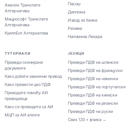
Пасош
Амазон Транслате
Алтернатива
Диплома
Мицрософт Транслате
Извод из банке
Алтернатива
Резиме
КуиллБот Алтернатива
Напомена Лекара
ТУТОРИАЛИ
ЈЕЗИЦИ
Преведи скениране
Преведи ПДФ на шпански
документе
Преведи ПДФ на француски
Како добити званични превод
Преведи ПДФ на немачки
Како превести цео ПДФ
Преведи ПДФ на португалски
Преводите помоћу АИ
Преведи ПДФ на кинески
преводиоца
Преведи ПДФ на јапански
Како се преводити са АИ
Преведи ПДФ на руски
МЦП за АИ агенте
Свих 120 + језика →