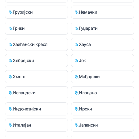
Грузијски
Немачки
Грчки
Гуџарати
Хаићански креол
Хауса
Хебрејски
Јок
Хмонг
Мађарски
Исландски
Илоцано
Индонезијски
Ирски
Италијан
Јапански