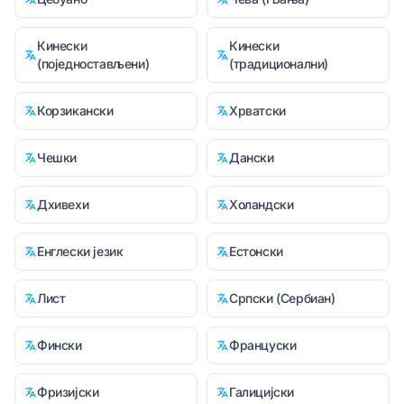
Кинески
Кинески
(поједностављени)
(традиционални)
Корзикански
Хрватски
Чешки
Дански
Дхивехи
Холандски
Енглески језик
Естонски
Лист
Српски (Сербиан)
Фински
Француски
Фризијски
Галицијски