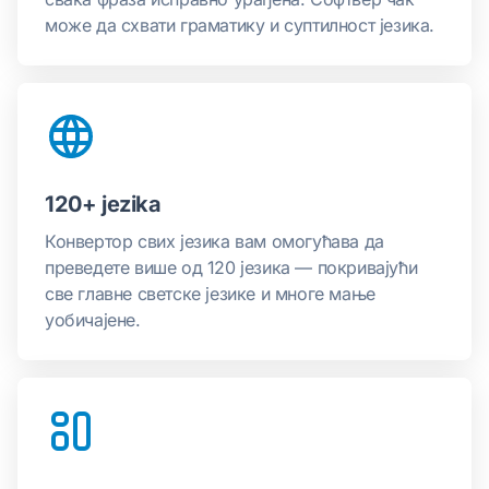
може да схвати граматику и суптилност језика.
120+ jezika
Конвертор свих језика вам омогућава да
преведете више од 120 језика — покривајући
све главне светске језике и многе мање
уобичајене.