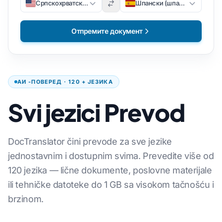
Српскохрватски / српскохрватски
Шпански (шпански)
Отпремите документ
АИ -ПОВЕРЕД · 120 + ЈЕЗИКА
Svi jezici Prevod
DocTranslator čini prevode za sve jezike
jednostavnim i dostupnim svima. Prevedite više od
120 jezika — lične dokumente, poslovne materijale
ili tehničke datoteke do 1 GB sa visokom tačnošću i
brzinom.