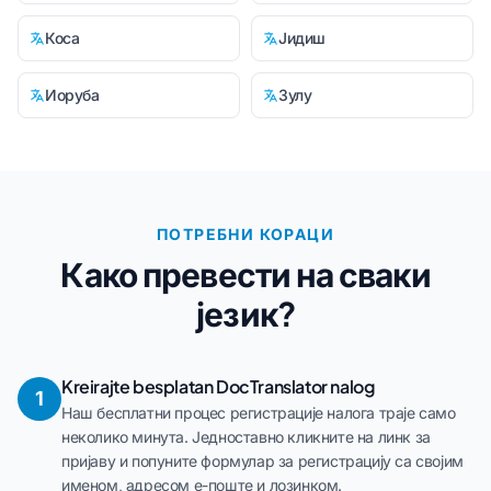
Коса
Јидиш
Иоруба
Зулу
ПОТРЕБНИ КОРАЦИ
Како превести на сваки
језик?
Kreirajte besplatan DocTranslator nalog
1
Наш бесплатни процес регистрације налога траје само
неколико минута. Једноставно кликните на линк за
пријаву и попуните формулар за регистрацију са својим
именом, адресом е-поште и лозинком.