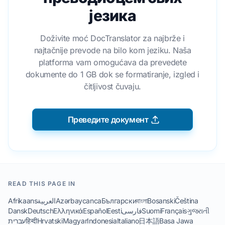
језика
Doživite moć DocTranslator za najbrže i
najtačnije prevode na bilo kom jeziku. Naša
platforma vam omogućava da prevedete
dokumente do 1 GB dok se formatiranje, izgled i
čitljivost čuvaju.
Преведите документ
READ THIS PAGE IN
Afrikaans
العربية
Azərbaycanca
Български
বাংলা
Bosanski
Čeština
Dansk
Deutsch
Ελληνικά
Español
Eesti
فارسی
Suomi
Français
ગુજરાતી
עברית
हिन्दी
Hrvatski
Magyar
Indonesia
Italiano
日本語
Basa Jawa