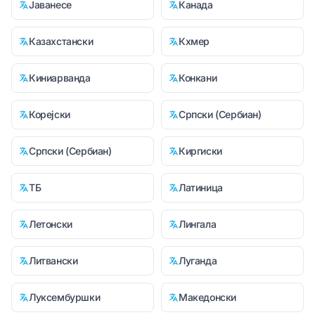
Јаванесе
Канада
Казахстански
Кхмер
Киниарванда
Конкани
Корејски
Српски (Сербиан)
Српски (Сербиан)
Киргиски
ТБ
Латиница
Летонски
Лингала
Литвански
Луганда
Луксембуршки
Македонски