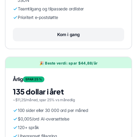
JSON
Teamtilgang og tilpassede ordlister
Prioritert e-poststøtte
Kom i gang
🎉 Beste verdi: spar $44,88/år
Årlig
SPAR 25 %
135 dollar i året
~$11,25/måned, spar 25% vs månedlig
100 sider eller 30 000 ord per måned
$0,005/ord AI-oversettelse
120+ språk
Ubegrenset fillagring