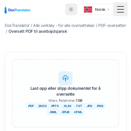
Norsk
Veks
DocTranslator
/
Alle verktøy - for alle oversettelser
/
PDF-oversetter
/
Oversett PDF til aserbajdsjansk
Last opp eller slipp dokumentet for å
oversette
Maks. filstørrelse
1 GB
.PDF
.DOCX
.PPTX
. XLSX
.TXT
.JPG
.PNG
. IDML
. EPUB
.HTML