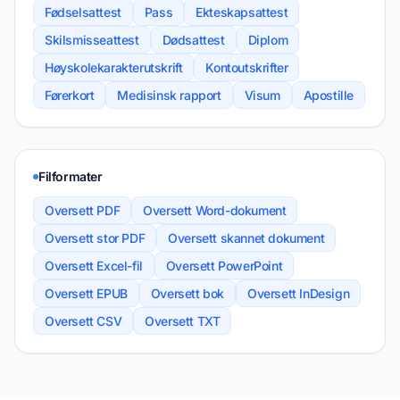
Fødselsattest
Pass
Ekteskapsattest
Skilsmisseattest
Dødsattest
Diplom
Høyskolekarakterutskrift
Kontoutskrifter
Førerkort
Medisinsk rapport
Visum
Apostille
Filformater
Oversett PDF
Oversett Word-dokument
Oversett stor PDF
Oversett skannet dokument
Oversett Excel-fil
Oversett PowerPoint
Oversett EPUB
Oversett bok
Oversett InDesign
Oversett CSV
Oversett TXT