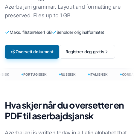
Azerbaijani grammar. Layout and formatting are
preserved. Files up to 1 GB.
Maks. filstørrelse 1 GB
Beholder originalformatet
Oversett dokument
Registrer deg gratis
BISK
PORTUGISISK
RUSSISK
ITALIENSK
KOREA
Hva skjer når du oversetter en
PDF til aserbajdsjansk
Azerbaijani is written today in a Latin alphabet that