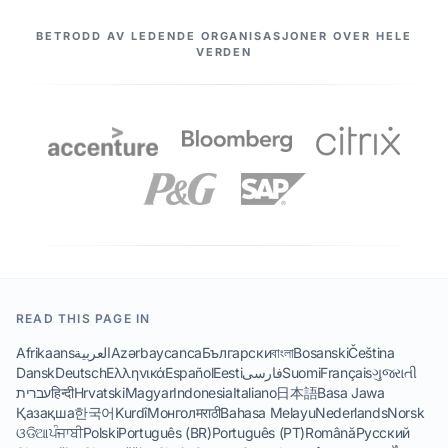
VÅRE PARTNERE
BETRODD AV LEDENDE ORGANISASJONER OVER HELE
VERDEN
READ THIS PAGE IN
Afrikaans
العربية
Azərbaycanca
Български
বাংলা
Bosanski
Čeština
Dansk
Deutsch
Ελληνικά
Español
Eesti
فارسی
Suomi
Français
ગુજરાતી
עברית
हिन्दी
Hrvatski
Magyar
Indonesia
Italiano
日本語
Basa Jawa
Қазақша
한국어
Kurdî
Монгол
मराठी
Bahasa Melayu
Nederlands
Norsk
ଓଡିଆ
ਪੰਜਾਬੀ
Polski
Português (BR)
Português (PT)
Română
Русский