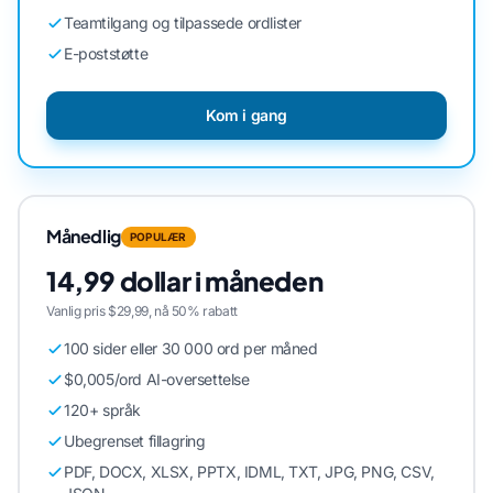
Teamtilgang og tilpassede ordlister
E-poststøtte
Kom i gang
Månedlig
POPULÆR
14,99 dollar i måneden
Vanlig pris $29,99, nå 50% rabatt
100 sider eller 30 000 ord per måned
$0,005/ord AI-oversettelse
120+ språk
Ubegrenset fillagring
PDF, DOCX, XLSX, PPTX, IDML, TXT, JPG, PNG, CSV,