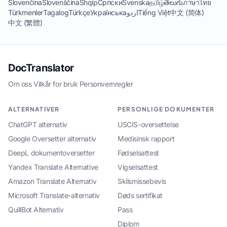
Slovenčina
Slovenščina
Shqip
Српски
Svenska
தமிழ்
తెలుగు
ภาษาไทย
Türkmenler
Tagalog
Türkçe
Українська
اردو
Tiếng Việt
中文 (简体)
中文 (繁體)
DocTranslator
Om oss
·
Vilkår for bruk
·
Personvernregler
ALTERNATIVER
PERSONLIGE DOKUMENTER
ChatGPT alternativ
USCIS-oversettelse
Google Oversetter alternativ
Medisinsk rapport
DeepL dokumentoversetter
Fødselsattest
Yandex Translate Alternative
Vigselsattest
Amazon Translate Alternativ
Skilsmissebevis
Microsoft Translate-alternativ
Døds sertifikat
QuillBot Alternativ
Pass
Diplom