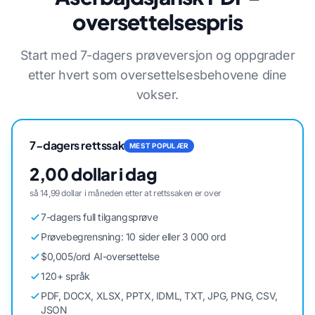
oversettelsespris
Start med 7-dagers prøveversjon og oppgrader
etter hvert som oversettelsesbehovene dine
vokser.
7-dagers rettssak
MEST POPULÆR
2,00 dollar i dag
så 14,99 dollar i måneden etter at rettssaken er over
7-dagers full tilgangsprøve
Prøvebegrensning: 10 sider eller 3 000 ord
$0,005/ord AI-oversettelse
120+ språk
PDF, DOCX, XLSX, PPTX, IDML, TXT, JPG, PNG, CSV,
JSON