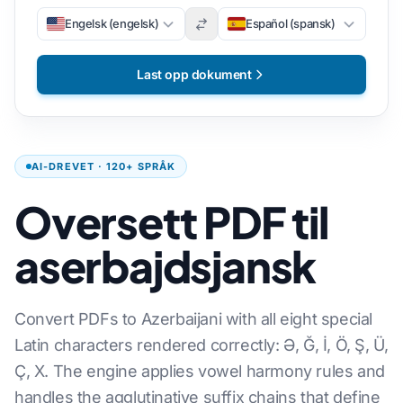
Engelsk (engelsk)
Español (spansk)
Last opp dokument
AI-DREVET · 120+ SPRÅK
Oversett PDF til
aserbajdsjansk
Convert PDFs to Azerbaijani with all eight special
Latin characters rendered correctly: Ə, Ğ, İ, Ö, Ş, Ü,
Ç, X. The engine applies vowel harmony rules and
handles the agglutinative suffix chains that define