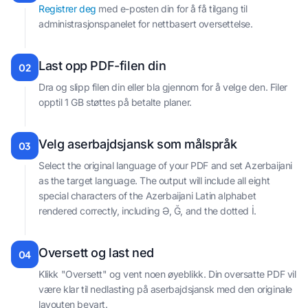
Registrer deg
med e-posten din for å få tilgang til
administrasjonspanelet for nettbasert oversettelse.
Last opp PDF-filen din
02
Dra og slipp filen din eller bla gjennom for å velge den. Filer
opptil 1 GB støttes på betalte planer.
Velg aserbajdsjansk som målspråk
03
Select the original language of your PDF and set Azerbaijani
as the target language. The output will include all eight
special characters of the Azerbaijani Latin alphabet
rendered correctly, including Ə, Ğ, and the dotted İ.
Oversett og last ned
04
Klikk "Oversett" og vent noen øyeblikk. Din oversatte PDF vil
være klar til nedlasting på aserbajdsjansk med den originale
layouten bevart.