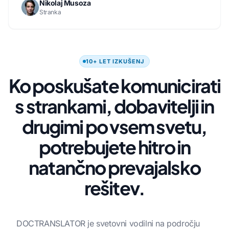
Nikolaj Musoza
Stranka
10+ LET IZKUŠENJ
Ko poskušate komunicirati
s strankami, dobavitelji in
drugimi po vsem svetu,
potrebujete hitro in
natančno prevajalsko
rešitev.
DOCTRANSLATOR je svetovni vodilni na področju