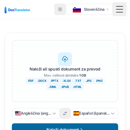
Slovenščina
Prek
Naloži ali spusti dokument za prevod
Max. velikost datoteke
1 GB
.PDF
.DOCX
.PPTX
. XLSX
.TXT
.JPG
.PNG
. IDML
. EPUB
.HTML
Angleščina (angleščina)
Español (špansko)
Naloži dokument