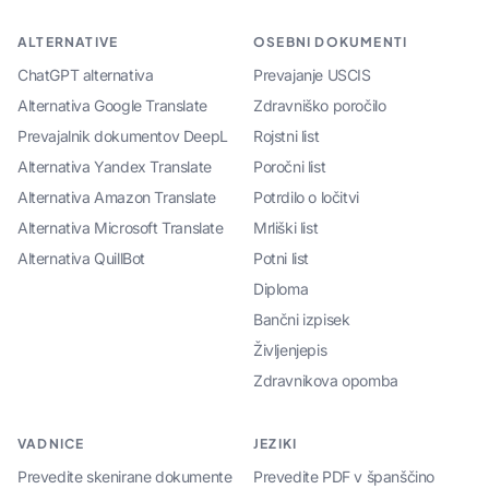
ALTERNATIVE
OSEBNI DOKUMENTI
ChatGPT alternativa
Prevajanje USCIS
Alternativa Google Translate
Zdravniško poročilo
Prevajalnik dokumentov DeepL
Rojstni list
Alternativa Yandex Translate
Poročni list
Alternativa Amazon Translate
Potrdilo o ločitvi
Alternativa Microsoft Translate
Mrliški list
Alternativa QuillBot
Potni list
Diploma
Bančni izpisek
Življenjepis
Zdravnikova opomba
VADNICE
JEZIKI
Prevedite skenirane dokumente
Prevedite PDF v španščino