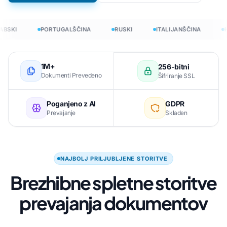
BSKI
PORTUGALŠČINA
RUSKI
ITALIJANŠČINA
K
1M+
256-bitni
Dokumenti Prevedeno
Šifriranje SSL
Poganjeno z AI
GDPR
Prevajanje
Skladen
NAJBOLJ PRILJUBLJENE STORITVE
Brezhibne spletne storitve
prevajanja dokumentov