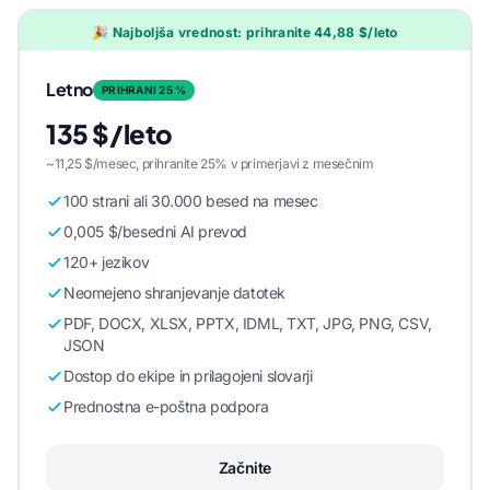
🎉 Najboljša vrednost: prihranite 44,88 $/leto
Letno
PRIHRANI 25 %
135 $/leto
~11,25 $/mesec, prihranite 25% v primerjavi z mesečnim
100 strani ali 30.000 besed na mesec
0,005 $/besedni AI prevod
120+ jezikov
Neomejeno shranjevanje datotek
PDF, DOCX, XLSX, PPTX, IDML, TXT, JPG, PNG, CSV,
JSON
Dostop do ekipe in prilagojeni slovarji
Prednostna e-poštna podpora
Začnite