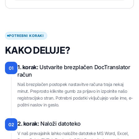
POTREBNI KORAKI
KAKO DELUJE?
1. korak:
Ustvarite brezplačen DocTranslator
01
račun
Naš brezplačen postopek nastavitve računa traja nekaj
minut. Preprosto kliknite gumb za prijavo in izpolnite našo
registracijsko stran. Potrebni podatki vključujejo vaše ime, e-
poštni naslov in geslo.
2. korak:
Naloži datoteko
02
V naš prevajalnik lahko naložite datoteke MS Word, Excel,