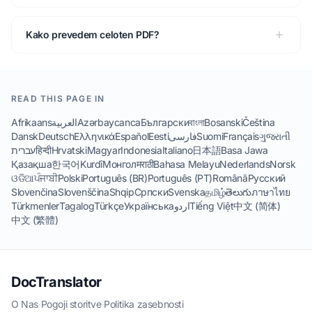
Kako prevedem celoten PDF?
READ THIS PAGE IN
Afrikaans
العربية
Azərbaycanca
Български
বাংলা
Bosanski
Čeština
Dansk
Deutsch
Ελληνικά
Español
Eesti
فارسی
Suomi
Français
ગુજરાતી
עברית
हिन्दी
Hrvatski
Magyar
Indonesia
Italiano
日本語
Basa Jawa
Қазақша
한국어
Kurdî
Монгол
मराठी
Bahasa Melayu
Nederlands
Norsk
ଓଡିଆ
ਪੰਜਾਬੀ
Polski
Português (BR)
Português (PT)
Română
Русский
Slovenčina
Slovenščina
Shqip
Српски
Svenska
தமிழ்
తెలుగు
ภาษาไทย
Türkmenler
Tagalog
Türkçe
Українська
اردو
Tiếng Việt
中文 (简体)
中文 (繁體)
DocTranslator
O Nas
·
Pogoji storitve
·
Politika zasebnosti