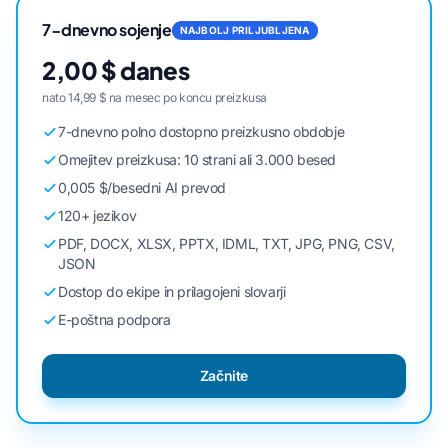
7-dnevno sojenje
NAJBOLJ PRILJUBLJENA
2,00 $ danes
nato 14,99 $ na mesec po koncu preizkusa
7-dnevno polno dostopno preizkusno obdobje
Omejitev preizkusa: 10 strani ali 3.000 besed
0,005 $/besedni AI prevod
120+ jezikov
PDF, DOCX, XLSX, PPTX, IDML, TXT, JPG, PNG, CSV,
JSON
Dostop do ekipe in prilagojeni slovarji
E-poštna podpora
Začnite