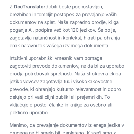
Z
DocTranslator
dobili boste poenostavljen,
brezhiben in temeljit postopek za prevajanje vaših
dokumentov na splet. Naše napredno orodje, ki ga
poganja AI, podpira več kot 120 jezikov. Še bolje,
zagotavlja natančnost in kontekst, hkrati pa ohranja
enak naravni tok vašega izvirnega dokumenta.
Intuitivni uporabniški vmesnik vam pomaga
zagotoviti prevode dokumentov, ne da bi za uporabo
orodja potrebovali spretnosti. Naša strokovna ekipa
jezikoslovcev zagotavlja tudi visokokakovostne
prevode, ki ohranjajo kulturno relevantnost in dobro
delujejo pri vaši ciljni publiki ali prejemnikih. To
vključuje e-pošto, članke in knjige za osebno ali
poklicno uporabo.
Menimo, da prevajanje dokumentov iz enega jezika v
drugega ne bi smelo biti zapleteno. K sreči smo z