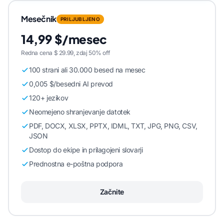
Mesečnik
PRILJUBLJENO
14,99 $/mesec
Redna cena $ 29.99, zdaj 50% off
100 strani ali 30.000 besed na mesec
0,005 $/besedni AI prevod
120+ jezikov
Neomejeno shranjevanje datotek
PDF, DOCX, XLSX, PPTX, IDML, TXT, JPG, PNG, CSV,
JSON
Dostop do ekipe in prilagojeni slovarji
Prednostna e-poštna podpora
Začnite