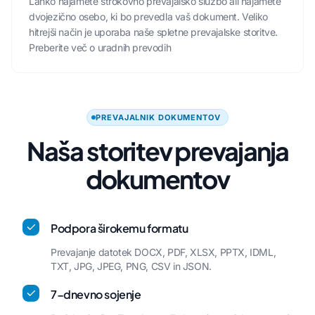
Lahko najamete strokovno prevajalsko službo ali najamete
dvojezično osebo, ki bo prevedla vaš dokument. Veliko
hitrejši način je uporaba naše spletne prevajalske storitve.
Preberite več o uradnih prevodih
PREVAJALNIK DOKUMENTOV
Naša storitev prevajanja
dokumentov
Podpora širokemu formatu
Prevajanje datotek DOCX, PDF, XLSX, PPTX, IDML,
TXT, JPG, JPEG, PNG, CSV in JSON.
7-dnevno sojenje