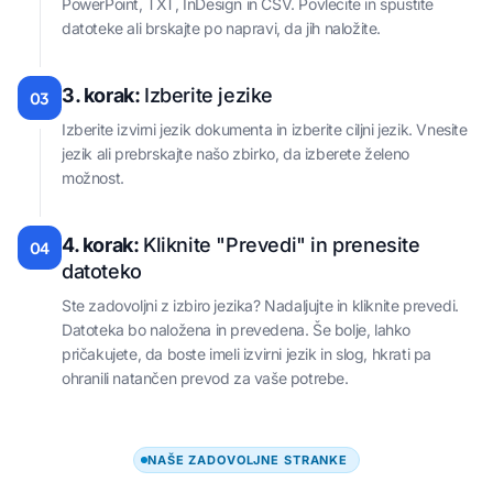
PowerPoint, TXT, InDesign in CSV. Povlecite in spustite
datoteke ali brskajte po napravi, da jih naložite.
3. korak:
Izberite jezike
03
Izberite izvirni jezik dokumenta in izberite ciljni jezik. Vnesite
jezik ali prebrskajte našo zbirko, da izberete želeno
možnost.
4. korak:
Kliknite "Prevedi" in prenesite
04
datoteko
Ste zadovoljni z izbiro jezika? Nadaljujte in kliknite prevedi.
Datoteka bo naložena in prevedena. Še bolje, lahko
pričakujete, da boste imeli izvirni jezik in slog, hkrati pa
ohranili natančen prevod za vaše potrebe.
NAŠE ZADOVOLJNE STRANKE