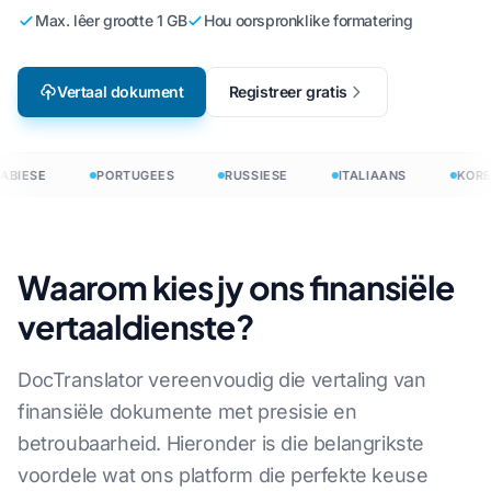
Max. lêer grootte 1 GB
Hou oorspronklike formatering
Vertaal dokument
Registreer gratis
ABIESE
PORTUGEES
RUSSIESE
ITALIAANS
KORE
Waarom kies jy ons finansiële
vertaaldienste?
DocTranslator vereenvoudig die vertaling van
finansiële dokumente met presisie en
betroubaarheid. Hieronder is die belangrikste
voordele wat ons platform die perfekte keuse