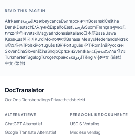
READ THIS PAGE IN
Afrikaans
العربية
Azərbaycanca
Български
বাংলা
Bosanski
Čeština
Dansk
Deutsch
Ελληνικά
Español
Eesti
فارسی
Suomi
Français
ગુજરાતી
עברית
हिन्दी
Hrvatski
Magyar
Indonesia
Italiano
日本語
Basa Jawa
Қазақша
한국어
Kurdî
Монгол
मराठी
Bahasa Melayu
Nederlands
Norsk
ଓଡିଆ
ਪੰਜਾਬੀ
Polski
Português (BR)
Português (PT)
Română
Русский
Slovenčina
Slovenščina
Shqip
Српски
Svenska
தமிழ்
తెలుగు
ภาษาไทย
Türkmenler
Tagalog
Türkçe
Українська
اردو
Tiếng Việt
中文 (简体)
中文 (繁體)
DocTranslator
Oor Ons
·
Diensbepalings
·
Privaatheidsbeleid
ALTERNATIEWE
PERSOONLIKE DOKUMENTE
ChatGPT Alternatief
USCIS Vertaling
Google Translate Alternatief
Mediese verslag