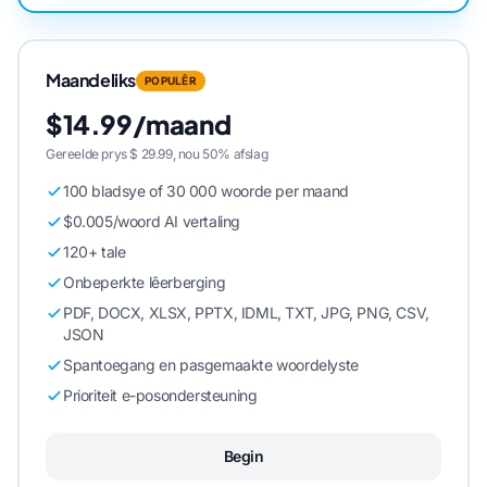
Maandeliks
POPULÊR
$14.99/maand
Gereelde prys $ 29.99, nou 50% afslag
100 bladsye of 30 000 woorde per maand
$0.005/woord AI vertaling
120+ tale
Onbeperkte lêerberging
PDF, DOCX, XLSX, PPTX, IDML, TXT, JPG, PNG, CSV,
JSON
Spantoegang en pasgemaakte woordelyste
Prioriteit e-posondersteuning
Begin