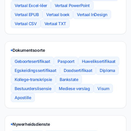
Vertaal Excel-lêer
Vertaal PowerPoint
Vertaal EPUB
Vertaal boek
Vertaal InDesign
Vertaal CSV
Vertaal TXT
Dokumentsoorte
Geboortesertifikaat
Paspoort
Huweliksertifikaat
Egskeidingssertifikaat
Doodsertifikaat
Diploma
Kollege-transkripsie
Bankstate
Bestuurderslisensie
Mediese verslag
Visum
Apostille
Nywerheidsdienste