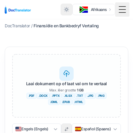
Afrikaans
Wisse
DocTranslator
/
Finansiële en Bankbedryf Vertaling
Laai dokument op of laat val om te vertaal
Max. lêer grootte
1 GB
.PDF
.DOCX
.PPTX
.XLSX
.TXT
.JPG
.PNG
.IDML
.EPUB
.HTML
Engels (Engels)
Español (Spaans)