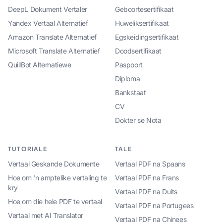
DeepL Dokument Vertaler
Geboortesertifikaat
Yandex Vertaal Alternatief
Huweliksertifikaat
Amazon Translate Alternatief
Egskeidingsertifikaat
Microsoft Translate Alternatief
Doodsertifikaat
QuillBot Alternatiewe
Paspoort
Diploma
Bankstaat
CV
Dokter se Nota
TUTORIALE
TALE
Vertaal Geskande Dokumente
Vertaal PDF na Spaans
Hoe om 'n amptelike vertaling te
Vertaal PDF na Frans
kry
Vertaal PDF na Duits
Hoe om die hele PDF te vertaal
Vertaal PDF na Portugees
Vertaal met AI Translator
Vertaal PDF na Chinees