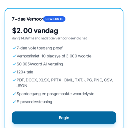
7-dae Verhoor
GEWILDSTE
$2.00 vandag
dan $14.99/maand nadat die verhoor geëindig het
7-dae volle toegang proef
Verhoorlimiet: 10 bladsye of 3 000 woorde
$0.005/woord AI vertaling
120+ tale
PDF, DOCX, XLSX, PPTX, IDML, TXT, JPG, PNG, CSV,
JSON
Spantoegang en pasgemaakte woordelyste
E-posondersteuning
Begin