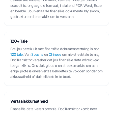
soos dit is, ongeag die formaat, insluitend PDF, Word, Excel
en beelde. Jou vertaalde finansiële dokumente bly skoon,
gestruktureerd en maklik om te verstaan.
120+ Tale
Brei jou bereik uit met finansiële dokumentvertaling in oor
120 tale
. Van
Spaans
en
Chinese
om nis-streektale te nis,
DocTranslator verseker dat jou finansiële data wêreldwyd
toeganklik is. Ons dek globale en streeksmarkte om aan
enige professionele vertaalbehoeftes te voldoen sonder om
akkuraatheid of duidelikheid in te boet.
Vertaalakkuraatheid
Finansiële data vereis presisie. DocTranslator kombineer