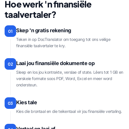
Hoe werk 'n finansiële
taalvertaler?
Skep 'n gratis rekening
01
Teken in op DocTranslator om toegang tot ons veilige
finansiële taalvertaler te kry.
Laai jou finansiële dokumente op
02
Sleep en los jou kontrakte, verslae of state. Lêers tot 1 GB en
verskeie formate soos PDF, Word, Excel en meer word
ondersteun.
Kies tale
03
Kies die brontaal en die teikentaal vir jou finansiële vertaling.
Vertaal en laai af