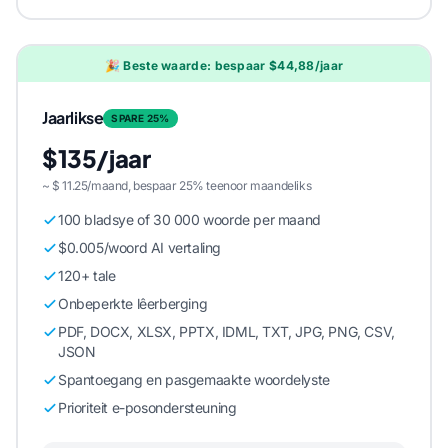
🎉 Beste waarde: bespaar $44,88/jaar
Jaarlikse
SPARE 25%
$135/jaar
~ $ 11.25/maand, bespaar 25% teenoor maandeliks
100 bladsye of 30 000 woorde per maand
$0.005/woord AI vertaling
120+ tale
Onbeperkte lêerberging
PDF, DOCX, XLSX, PPTX, IDML, TXT, JPG, PNG, CSV,
JSON
Spantoegang en pasgemaakte woordelyste
Prioriteit e-posondersteuning