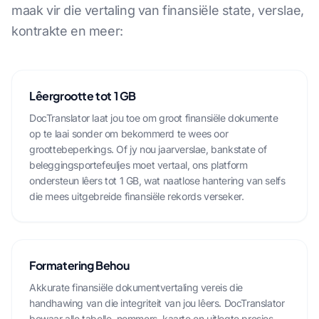
maak vir die vertaling van finansiële state, verslae,
kontrakte en meer:
Lêergrootte tot 1 GB
DocTranslator laat jou toe om groot finansiële dokumente
op te laai sonder om bekommerd te wees oor
groottebeperkings. Of jy nou jaarverslae, bankstate of
beleggingsportefeuljes moet vertaal, ons platform
ondersteun lêers tot 1 GB, wat naatlose hantering van selfs
die mees uitgebreide finansiële rekords verseker.
Formatering Behou
Akkurate finansiële dokumentvertaling vereis die
handhawing van die integriteit van jou lêers. DocTranslator
bewaar alle tabelle, nommers, kaarte en uitlegte presies