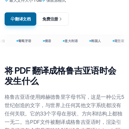
最大文件大小 1 GB
保留原格式
翻译文档
免费注册
伯
葡萄牙语
俄语
意大利语
韩国人
荷兰语
将 PDF 翻译成格鲁吉亚语时会
发生什么
格鲁吉亚语使用姆赫德鲁里字母书写，这是一种公元5
世纪创造的文字，与世界上任何其他文字系统都没有
任何关联。它的33个字母在形状、方向和结构上都独
一无二。当PDF文件被翻译成格鲁吉亚语时，渲染引