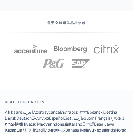
我们的伙伴
深受全球领先机构信赖
READ THIS PAGE IN
Afrikaans
العربية
Azərbaycanca
Български
বাংলা
Bosanski
Čeština
Dansk
Deutsch
Ελληνικά
Español
Eesti
فارسی
Suomi
Français
ગુજરાતી
עברית
हिन्दी
Hrvatski
Magyar
Indonesia
Italiano
日本語
Basa Jawa
Қазақша
한국어
Kurdî
Монгол
मराठी
Bahasa Melayu
Nederlands
Norsk