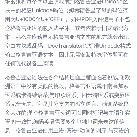
擎必须将每个字母正确映射到格鲁吉亚语Unicode区
块中的相应Unicode码位（姆赫德鲁里字母的码位范
围为U+10D0至U+10FF）。如果PDF文件使用了不包
含格鲁吉亚语的嵌入式字体，或者依赖于旧式编码方
案，那么在应该显示格鲁吉亚语文本的地方就会出现
空白方块或乱码。DocTranslator以标准Unicode格式
输出格鲁吉亚语文本，因此无需安装特殊字体即可在
任何现代设备上阅读。
格鲁吉亚语语法在各个结构层面上都面临着挑战,而欧
洲语言中没有类似的挑战。格鲁吉亚语属于南高加索
语系或卡特维语系,与印欧语系、闪米特语系或突厥语
系完全无关。它是其分支内的孤立语言。动词系统是
多人称的:单个格鲁吉亚动词可以同时标记与主语和宾
语的一致性,编码英语需要多个单独单词来表达的信
息。格鲁吉亚语使用主语-宾语-动词的词序,与英语的