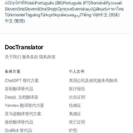
ଓଡିଆ
ਪੰਜਾਬੀ
Polski
Português (BR)
Português (PT)
Română
Русский
Slovenčina
Slovenščina
Shqip
Српски
Svenska
தமிழ்
తెలుగు
ภาษาไทย
Türkmenler
Tagalog
Türkçe
Українська
اردو
Tiếng Việt
中文 (简体)
中文 (繁體)
DocTranslator
关于我们
·
服务条款
·
隐私政策
备择方案
个人文件
ChatGPT 替代方案
美国公民及移民服务局翻译
谷歌翻译替代品
医疗报告
DeepL 文档翻译器
出生证明
Yandex 翻译替代方案
结婚证
亚马逊翻译替代方案
离婚证
微软翻译替代品
死亡证明
QuillBot 替代品
护照