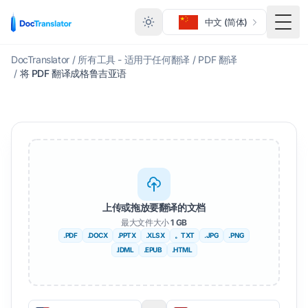
中文 (简体)
切换
DocTranslator
/
所有工具 - 适用于任何翻译
/
PDF 翻译
/
将 PDF 翻译成格鲁吉亚语
上传或拖放要翻译的文档
最大文件大小
1 GB
.PDF
.DOCX
.PPTX
.XLSX
。TXT
.JPG
.PNG
.IDML
.EPUB
.HTML