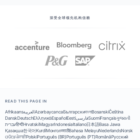
我们的伙伴
深受全球领先机构信赖
READ THIS PAGE IN
Afrikaans
العربية
Azərbaycanca
Български
বাংলা
Bosanski
Čeština
Dansk
Deutsch
Ελληνικά
Español
Eesti
فارسی
Suomi
Français
ગુજરાતી
עברית
हिन्दी
Hrvatski
Magyar
Indonesia
Italiano
日本語
Basa Jawa
Қазақша
한국어
Kurdî
Монгол
मराठी
Bahasa Melayu
Nederlands
Norsk
ଓଡିଆ
ਪੰਜਾਬੀ
Polski
Português (BR)
Português (PT)
Română
Русский