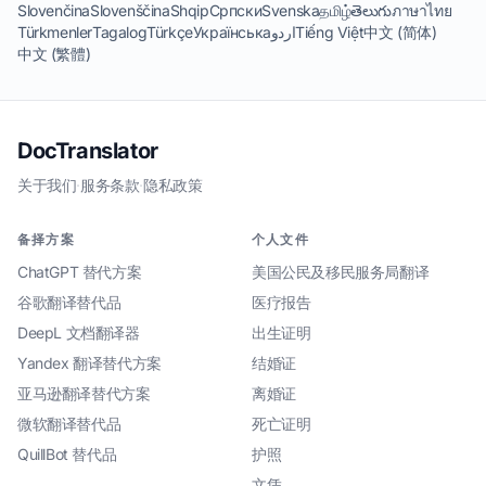
Slovenčina
Slovenščina
Shqip
Српски
Svenska
தமிழ்
తెలుగు
ภาษาไทย
Türkmenler
Tagalog
Türkçe
Українська
اردو
Tiếng Việt
中文 (简体)
中文 (繁體)
DocTranslator
关于我们
·
服务条款
·
隐私政策
备择方案
个人文件
ChatGPT 替代方案
美国公民及移民服务局翻译
谷歌翻译替代品
医疗报告
DeepL 文档翻译器
出生证明
Yandex 翻译替代方案
结婚证
亚马逊翻译替代方案
离婚证
微软翻译替代品
死亡证明
QuillBot 替代品
护照
文凭