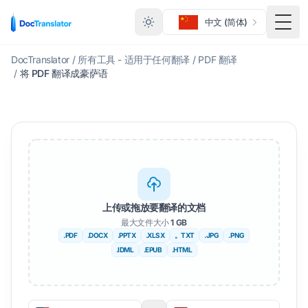
中文 (简体)
切换
DocTranslator
/
所有工具 - 适用于任何翻译
/
PDF 翻译
/
将 PDF 翻译成豪萨语
上传或拖放要翻译的文档
最大文件大小
1 GB
.PDF
.DOCX
.PPTX
.XLSX
。TXT
.JPG
.PNG
.IDML
.EPUB
.HTML