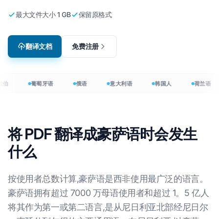
最大文件大小 1 GB
保留原格式
翻译文档
免费注册
拉伯
葡萄牙语
俄语
意大利语
韩国人
荷兰语
将 PDF 翻译成豪萨语时会发生
什么
按使用者总数计算,豪萨语是西非使用最广泛的语言。
豪萨语拥有超过 7000 万母语使用者和超过 1。5 亿人
将其作为第一或第二语言,是从尼日利亚北部经尼日尔