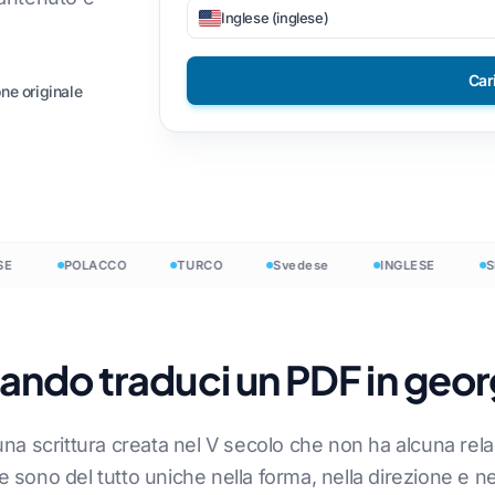
Inglese (inglese)
le CSV
DOCX in TXT
Vietnamita
Filippino
Car
SON
EPUB a PDF
Italiano
Finlandese
ne originale
e HTML
Polacco
Bulgaro
parole di InDesign
Ucraino
Ungherese
di parole .DOCX
Latino
Zulù
file Excel
Ceco
Yoruba
POLACCO
TURCO
Svedese
INGLESE
SPA
 parole PowerPoint
Irlandesi
Tutte le 120+ lingue
Hmong
ndo traduci un PDF in geor
Inizia liberamente
Inizia lib
, una scrittura creata nel V secolo che non ha alcuna re
re sono del tutto uniche nella forma, nella direzione e