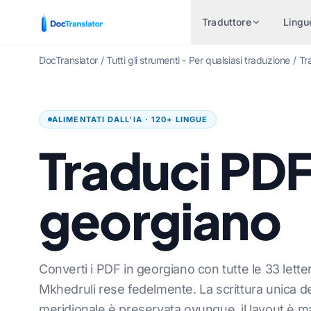
Traduttore
Lingu
DocTranslator
/
Tutti gli strumenti - Per qualsiasi traduzione
/
Tr
COPPIE LINGUISTICHE
INDUSTRIE
TRADUCI 
A LINGUA
POPOLARI
ALIMENTATI DALL'IA · 120+ LINGUE
Finanziario e Bancario
Documento
lese
Inglese a Spagnolo
Traduci PDF
Assistenza sanitaria
File Excel
spagnolo
Inglese-francese
Traduzioni legali
PowerPoint
rtoghese
Inglese-Tedesco
georgiano
Risorse umane
PowerPoin
ncese
Inglese-Cinese
Governo e Difesa
File InDes
desco
Inglese-Giapponese
Traduzione di brevetti
Traduttor
ese
Inglese a Russo
Converti i PDF in georgiano con tutte le 33 lette
e
Tecnico
Traduttore
giapponese
Inglese a portoghese
Mkhedruli rese fedelmente. La scrittura unica 
ine
meridionale è preservata ovunque, il layout è 
Produzione
Traduci fi
so
Inglese-Italiano