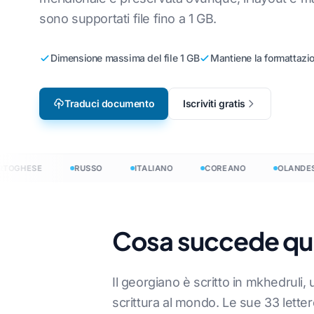
sono supportati file fino a 1 GB.
Localizzazione dei
Traduci fi
reano
Inglese a Coreano
DF
videogiochi
Traduci J
 arabo
Dall'inglese all'arabo
Dimensione massima del file 1 GB
Mantiene la formattazio
er
e-Learning
Traduttor
olandese
Inglese a Turco
Traduci documento
Iscriviti gratis
Conteggio 
Danese
Inglese in Indonesiano
Contatore 
indonesiano
Dall'inglese all'hindi
l
Conteggio 
Inglese a Urdu
ue →
GHESE
RUSSO
ITALIANO
COREANO
OLANDESE
Conteggio
Cosa succede qua
nti in 120+ lingue
r: tradurre documenti in 120+ lingue
Il georgiano è scritto in mkhedruli
scrittura al mondo. Le sue 33 lette