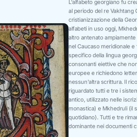
L'alfabeto georgiano fu crea
al periodo del re Vakhtang 
cristianizzazione della Geor
alfabeti in uso oggi, Mkhed
altro antenato ampiamente 
nel Caucaso meridionale e 
specifico della lingua geor
consonanti eiettive che non
europee e richiedono lette
nessun'altra scrittura. Il
riguardato tutti e tre i siste
antico, utilizzato nelle iscr
monastica) e Mkhedruli (il 
quotidiano). Tutti e tre ri
dominante nei documenti civi