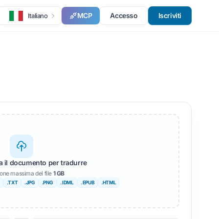
MCP
Accesso
Iscriviti
Italiano
ia il documento per tradurre
one massima del file
1 GB
.TXT
.JPG
.PNG
. IDML
. EPUB
.HTML