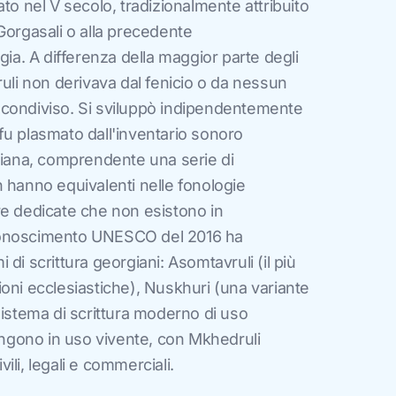
to nel V secolo, tradizionalmente attribuito
Gorgasali o alla precedente
gia. A differenza della maggior parte degli
ruli non derivava dal fenicio o da nessun
condiviso. Si sviluppò indipendentemente
fu plasmato dall'inventario sonoro
giana, comprendente una serie di
 hanno equivalenti nelle fonologie
re dedicate che non esistono in
 riconoscimento UNESCO del 2016 ha
mi di scrittura georgiani: Asomtavruli (il più
izioni ecclesiastiche), Nuskhuri (una variante
sistema di scrittura moderno di uso
mangono in uso vivente, con Mkhedruli
li, legali e commerciali.