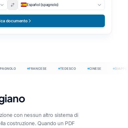
Español (spagnolo)
ica documento
GNOLO
FRANCESE
TEDESCO
CINESE
GIAPPONES
 →
giano
eramente
lazione con nessun altro sistema di
 nella costruzione. Quando un PDF