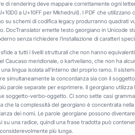
tore di rendering deve mappare correttamente ogni lette
+10D0 a U+10FF per Mkhedruli). I PDF che utilizzano ca
o su schemi di codifica legacy produrranno quadrati vu
o. DocTranslator emette testo georgiano in Unicode stan
derno senza richiedere l'installazione di caratteri specia
de a tutti i livelli strutturali che non hanno equivalent
 del Caucaso meridionale, o kartveliano, che non ha alcu
na lingua isolata all'interno del proprio ramo. Il siste
re simultaneamente la concordanza sia con il soggetto
più parole separate per esprimere. Il georgiano utilizza 
se soggetto-verbo-oggetto. Ci sono sette casi grammatic
ca che la complessità del georgiano è concentrata nella
ordanza dei nomi. Le parole georgiane possono diventa
fissi su una radice, quindi una frase tradotta può conten
 considerevolmente più lunga.