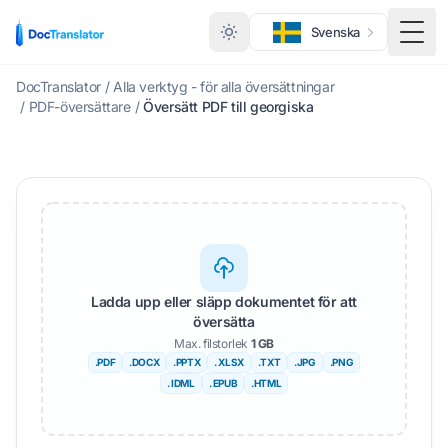
Svenska
Växl
DocTranslator
/
Alla verktyg - för alla översättningar
/
PDF-översättare
/
Översätt PDF till georgiska
Ladda upp eller släpp dokumentet för att
översätta
Max. filstorlek
1 GB
.PDF
.DOCX
.PPTX
. XLSX
.TXT
.JPG
.PNG
. IDML
. EPUB
.HTML