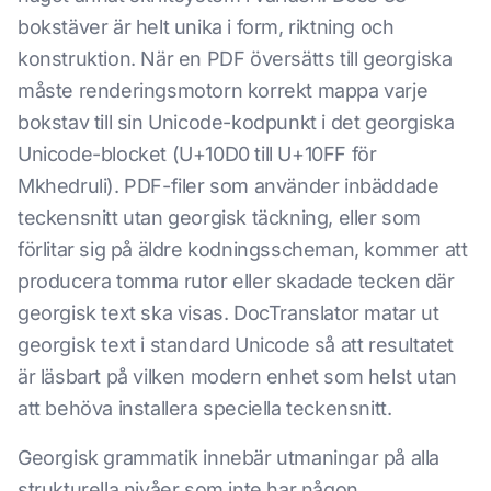
bokstäver är helt unika i form, riktning och
konstruktion. När en PDF översätts till georgiska
måste renderingsmotorn korrekt mappa varje
bokstav till sin Unicode-kodpunkt i det georgiska
Unicode-blocket (U+10D0 till U+10FF för
Mkhedruli). PDF-filer som använder inbäddade
teckensnitt utan georgisk täckning, eller som
förlitar sig på äldre kodningsscheman, kommer att
producera tomma rutor eller skadade tecken där
georgisk text ska visas. DocTranslator matar ut
georgisk text i standard Unicode så att resultatet
är läsbart på vilken modern enhet som helst utan
att behöva installera speciella teckensnitt.
Georgisk grammatik innebär utmaningar på alla
strukturella nivåer som inte har någon