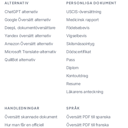
ALTERNATIV
PERSONLIGA DOKUMENT
ChatGPT alternativ
USCIS-översättning
Google Översätt alternativ
Medicinsk rapport
DeepL dokumentöversättare
Födelsebevis
Yandex översätt alternativ
Vigselbevis
Amazon Översätt alternativ
Skilsmässointyg
Microsoft Translate-alternativ
Dödscertifikat
QuillBot alternativ
Pass
Diplom
Kontoutdrag
Resume
Läkarens anteckning
HANDLEDNINGAR
SPRÅK
Översätt skannade dokument
Översätt PDF till spanska
Hur man får en officiell
Översätt PDF till franska