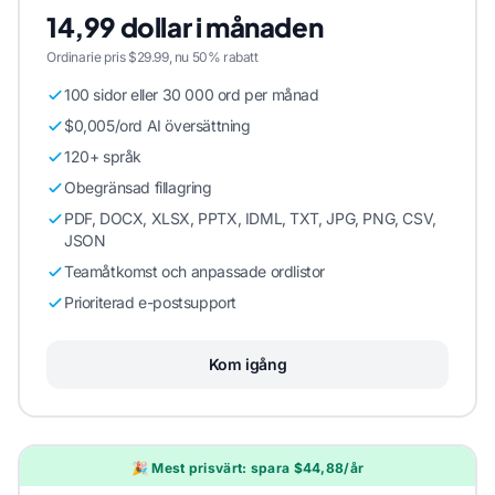
14,99 dollar i månaden
Ordinarie pris $29.99, nu 50% rabatt
100 sidor eller 30 000 ord per månad
$0,005/ord AI översättning
120+ språk
Obegränsad fillagring
PDF, DOCX, XLSX, PPTX, IDML, TXT, JPG, PNG, CSV,
JSON
Teamåtkomst och anpassade ordlistor
Prioriterad e-postsupport
Kom igång
🎉 Mest prisvärt: spara $44,88/år