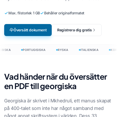
Max. filstorlek 1 GB
Behåller originalformatet
Översätt dokument
Registrera dig gratis
BISKA
PORTUGISISKA
RYSKA
ITALIENSKA
KOR
Vad händer när du översätter
en PDF till georgiska
Georgiska är skrivet i Mkhedruli, ett manus skapat
på 400-talet som inte har något samband med
något annat skriftsystem i världen. Dess 33