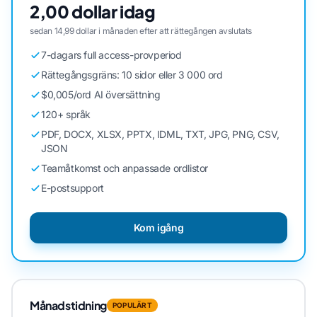
2,00 dollar idag
sedan 14,99 dollar i månaden efter att rättegången avslutats
7-dagars full access-provperiod
Rättegångsgräns: 10 sidor eller 3 000 ord
$0,005/ord AI översättning
120+ språk
PDF, DOCX, XLSX, PPTX, IDML, TXT, JPG, PNG, CSV,
JSON
Teamåtkomst och anpassade ordlistor
E-postsupport
Kom igång
Månadstidning
POPULÄRT