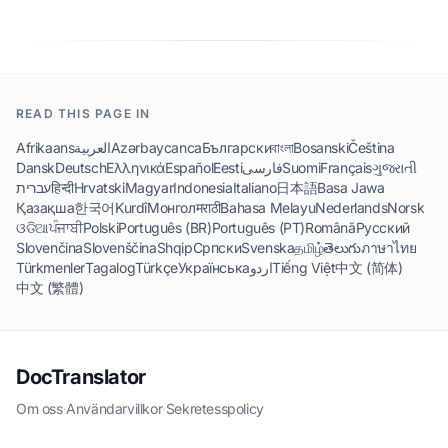
READ THIS PAGE IN
Afrikaans
العربية
Azərbaycanca
Български
বাংলা
Bosanski
Čeština
Dansk
Deutsch
Ελληνικά
Español
Eesti
فارسی
Suomi
Français
ગુજરાતી
עברית
हिन्दी
Hrvatski
Magyar
Indonesia
Italiano
日本語
Basa Jawa
Қазақша
한국어
Kurdî
Монгол
मराठी
Bahasa Melayu
Nederlands
Norsk
ଓଡିଆ
ਪੰਜਾਬੀ
Polski
Português (BR)
Português (PT)
Română
Русский
Slovenčina
Slovenščina
Shqip
Српски
Svenska
தமிழ்
తెలుగు
ภาษาไทย
Türkmenler
Tagalog
Türkçe
Українська
اردو
Tiếng Việt
中文 (简体)
中文 (繁體)
DocTranslator
Om oss
·
Användarvillkor
·
Sekretesspolicy