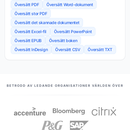
Översätt PDF
Översätt Word-dokument
Översätt stor PDF
Översätt det skannade dokumentet
Översätt Excel-fil
Översätt PowerPoint
Översätt EPUB
Översätt boken
Översätt InDesign
Översätt CSV
Översätt TXT
VÅRA PARTNERS
BETRODD AV LEDANDE ORGANISATIONER VÄRLDEN ÖVER