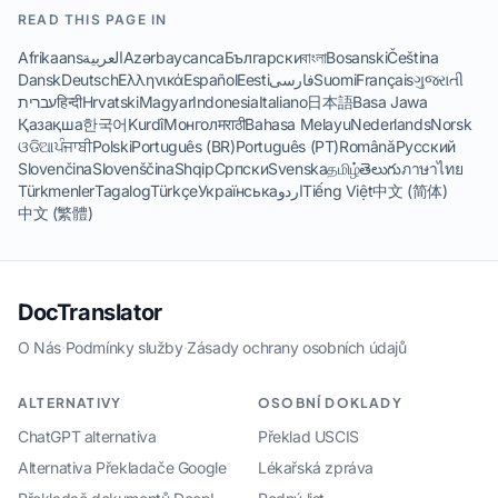
READ THIS PAGE IN
Afrikaans
العربية
Azərbaycanca
Български
বাংলা
Bosanski
Čeština
Dansk
Deutsch
Ελληνικά
Español
Eesti
فارسی
Suomi
Français
ગુજરાતી
עברית
हिन्दी
Hrvatski
Magyar
Indonesia
Italiano
日本語
Basa Jawa
Қазақша
한국어
Kurdî
Монгол
मराठी
Bahasa Melayu
Nederlands
Norsk
ଓଡିଆ
ਪੰਜਾਬੀ
Polski
Português (BR)
Português (PT)
Română
Русский
Slovenčina
Slovenščina
Shqip
Српски
Svenska
தமிழ்
తెలుగు
ภาษาไทย
Türkmenler
Tagalog
Türkçe
Українська
اردو
Tiếng Việt
中文 (简体)
中文 (繁體)
DocTranslator
O Nás
·
Podmínky služby
·
Zásady ochrany osobních údajů
ALTERNATIVY
OSOBNÍ DOKLADY
ChatGPT alternativa
Překlad USCIS
Alternativa Překladače Google
Lékařská zpráva