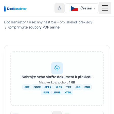
Čeština
Přep
DocTranslator
/
Všechny nástroje – pro jakékoli překlady
/
Komprimujte soubory PDF online
Nahrajte nebo vložte dokument k překladu
Max. velikost souboru
1 GB
.PDF
.DOCX
.PPTX
. XLSX
.TXT
.JPG
.PNG
. IDML
. EPUB
.HTML