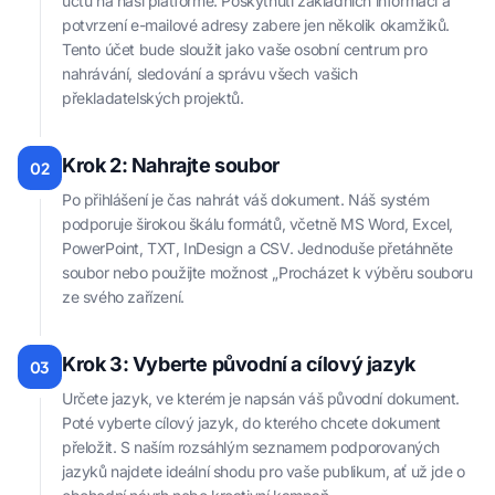
účtu na naší platformě. Poskytnutí základních informací a
potvrzení e-mailové adresy zabere jen několik okamžiků.
Tento účet bude sloužit jako vaše osobní centrum pro
nahrávání, sledování a správu všech vašich
překladatelských projektů.
Krok 2: Nahrajte soubor
02
Po přihlášení je čas nahrát váš dokument. Náš systém
podporuje širokou škálu formátů, včetně MS Word, Excel,
PowerPoint, TXT, InDesign a CSV. Jednoduše přetáhněte
soubor nebo použijte možnost „Procházet k výběru souboru
ze svého zařízení.
Krok 3: Vyberte původní a cílový jazyk
03
Určete jazyk, ve kterém je napsán váš původní dokument.
Poté vyberte cílový jazyk, do kterého chcete dokument
přeložit. S naším rozsáhlým seznamem podporovaných
jazyků najdete ideální shodu pro vaše publikum, ať už jde o