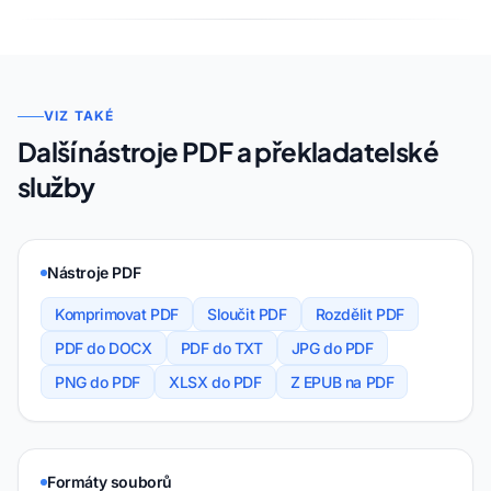
VIZ TAKÉ
Další nástroje PDF a překladatelské
služby
Nástroje PDF
Komprimovat PDF
Sloučit PDF
Rozdělit PDF
PDF do DOCX
PDF do TXT
JPG do PDF
PNG do PDF
XLSX do PDF
Z EPUB na PDF
Formáty souborů