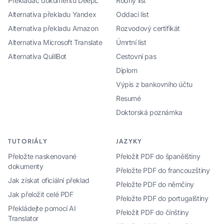
Překladač dokumentů DeepL
Rodný list
Alternativa překladu Yandex
Oddací list
Alternativa překladu Amazon
Rozvodový certifikát
Alternativa Microsoft Translate
Úmrtní list
Alternativa QuillBot
Cestovní pas
Diplom
Výpis z bankovního účtu
Resumé
Doktorská poznámka
TUTORIÁLY
JAZYKY
Přeložte naskenované
Přeložit PDF do španělštiny
dokumenty
Přeložte PDF do francouzštiny
Jak získat oficiální překlad
Přeložte PDF do němčiny
Jak přeložit celé PDF
Přeložte PDF do portugalštiny
Překládejte pomocí AI
Přeložit PDF do čínštiny
Translator