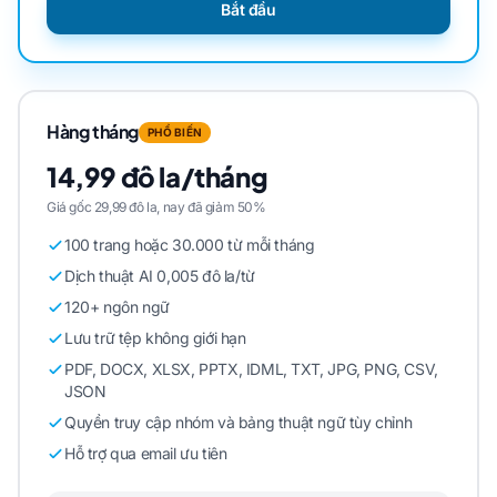
Bắt đầu
Hàng tháng
PHỔ BIẾN
14,99 đô la/tháng
Giá gốc 29,99 đô la, nay đã giảm 50%
100 trang hoặc 30.000 từ mỗi tháng
Dịch thuật AI 0,005 đô la/từ
120+ ngôn ngữ
Lưu trữ tệp không giới hạn
PDF, DOCX, XLSX, PPTX, IDML, TXT, JPG, PNG, CSV,
JSON
Quyền truy cập nhóm và bảng thuật ngữ tùy chỉnh
Hỗ trợ qua email ưu tiên