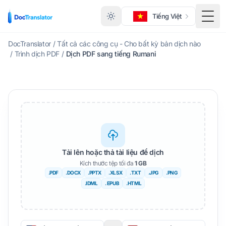
Tiếng Việt
Menu
DocTranslator
/
Tất cả các công cụ - Cho bất kỳ bản dịch nào
/
Trình dịch PDF
/
Dịch PDF sang tiếng Rumani
Tải lên hoặc thả tài liệu để dịch
Kích thước tệp tối đa
1 GB
.PDF
.DOCX
.PPTX
.XLSX
.TXT
.JPG
.PNG
.IDML
. EPUB
.HTML