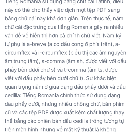
Tiếng Romania sử dụng bảng chữ cái Latinh, điều
này có thể cho thấy việc dịch một tệp PDF sang
bảng chữ cái này khá đơn giản. Trên thực tế, năm
chữ cái đặc trưng của tiếng Romania gây ra nhiều
vấn đề về hiển thị hơn cả chính chữ viết. Năm ký
tự phụ là a-breve (a có dấu cong ở phía trên), a-
circumflex và i-circumflex (biểu thị các âm nguyên
âm trung tâm), s-comma (âm sh, được viết với dấu
phẩy bên dưới chữ s) và t-comma (âm ts, được
viết với dấu phẩy bên dưới chữ t). Sự khác biệt
quan trọng nằm ở giữa dạng dấu phẩy dưới và dấu
cedilla: Tiếng Romania chính thức sử dụng dạng
dấu phẩy dưới, nhưng nhiều phông chữ, bàn phím
cũ và các tệp PDF được xuất kém chất lượng thay
thế bằng các phiên bản dấu cedilla trông tương tự
trên màn hình nhưng về mặt kỹ thuật là không