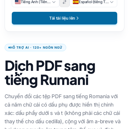
Tiếng Anh (Tiếng Anh)
Español (tiếng Tây Ban Nha)
Tải tài liệu lên
HỖ TRỢ AI · 120+ NGÔN NGỮ
Dịch PDF sang
tiếng Rumani
Chuyển đổi các tệp PDF sang tiếng Romania với
cả năm chữ cái có dấu phụ được hiển thị chính
xác: dấu phẩy dưới s và t (không phải các chữ cái
thay thế cho dấu cedilla), cộng với âm a-breve và