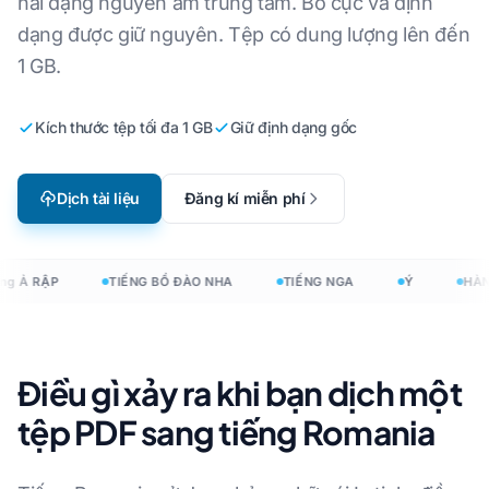
hai dạng nguyên âm trung tâm. Bố cục và định
dạng được giữ nguyên. Tệp có dung lượng lên đến
1 GB.
Kích thước tệp tối đa 1 GB
Giữ định dạng gốc
Dịch tài liệu
Đăng kí miễn phí
ng Ả RẬP
TIẾNG BỒ ĐÀO NHA
TIẾNG NGA
Ý
HÀN
Điều gì xảy ra khi bạn dịch một
tệp PDF sang tiếng Romania