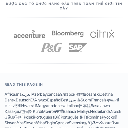
NHỮNG CỘNG SỰ CỦA CHÚNG TA
ĐƯỢC CÁC TỔ CHỨC HÀNG ĐẦU TRÊN TOÀN THẾ GIỚI TIN
CẬY
READ THIS PAGE IN
Afrikaans
العربية
Azərbaycanca
Български
বাংলা
Bosanski
Čeština
Dansk
Deutsch
Ελληνικά
Español
Eesti
فارسی
Suomi
Français
ગુજરાતી
עברית
हिन्दी
Hrvatski
Magyar
Indonesia
Italiano
日本語
Basa Jawa
Қазақша
한국어
Kurdî
Монгол
मराठी
Bahasa Melayu
Nederlands
Norsk
ଓଡିଆ
ਪੰਜਾਬੀ
Polski
Português (BR)
Português (PT)
Română
Русский
Slovenčina
Slovenščina
Shqip
Српски
Svenska
தமிழ்
తెలుగు
ภาษาไทย