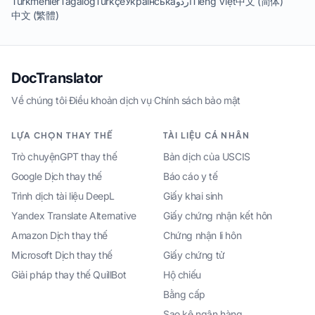
Türkmenler
Tagalog
Türkçe
Українська
اردو
Tiếng Việt
中文 (简体)
中文 (繁體)
DocTranslator
Về chúng tôi
·
Điều khoản dịch vụ
·
Chính sách bảo mật
LỰA CHỌN THAY THẾ
TÀI LIỆU CÁ NHÂN
Trò chuyệnGPT thay thế
Bản dịch của USCIS
Google Dịch thay thế
Báo cáo y tế
Trình dịch tài liệu DeepL
Giấy khai sinh
Yandex Translate Alternative
Giấy chứng nhận kết hôn
Amazon Dịch thay thế
Chứng nhận li hôn
Microsoft Dịch thay thế
Giấy chứng tử
Giải pháp thay thế QuillBot
Hộ chiếu
Bằng cấp
Sao kê ngân hàng