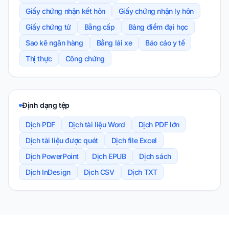
Giấy chứng nhận kết hôn
Giấy chứng nhận ly hôn
Giấy chứng tử
Bằng cấp
Bảng điểm đại học
Sao kê ngân hàng
Bằng lái xe
Báo cáo y tế
Thị thực
Công chứng
Định dạng tệp
Dịch PDF
Dịch tài liệu Word
Dịch PDF lớn
Dịch tài liệu được quét
Dịch file Excel
Dịch PowerPoint
Dịch EPUB
Dịch sách
Dịch InDesign
Dịch CSV
Dịch TXT