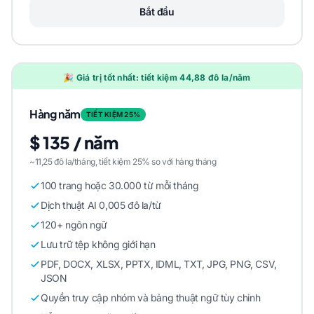
Bắt đầu
🎉 Giá trị tốt nhất: tiết kiệm 44,88 đô la/năm
Hàng năm
TIẾT KIỆM 25%
$ 135 / năm
~11,25 đô la/tháng, tiết kiệm 25% so với hàng tháng
100 trang hoặc 30.000 từ mỗi tháng
Dịch thuật AI 0,005 đô la/từ
120+ ngôn ngữ
Lưu trữ tệp không giới hạn
PDF, DOCX, XLSX, PPTX, IDML, TXT, JPG, PNG, CSV,
JSON
Quyền truy cập nhóm và bảng thuật ngữ tùy chỉnh