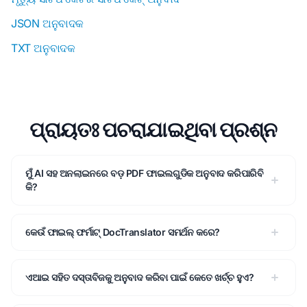
JSON ଅନୁବାଦକ
TXT ଅନୁବାଦକ
ପ୍ରାୟତଃ ପଚରାଯାଇଥିବା ପ୍ରଶ୍ନ
ମୁଁ AI ସହ ଅନଲାଇନରେ ବଡ଼ PDF ଫାଇଲଗୁଡିକ ଅନୁବାଦ କରିପାରିବି
କି?
କେଉଁ ଫାଇଲ୍ ଫର୍ମାଟ୍ DocTranslator ସମର୍ଥନ କରେ?
ଏଆଇ ସହିତ ଦସ୍ତାବିଜକୁ ଅନୁବାଦ କରିବା ପାଇଁ କେତେ ଖର୍ଚ୍ଚ ହୁଏ?