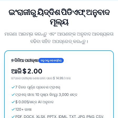
ଇଂରାଜୀରୁ ୟିଦ୍ଦିଶ ପିଡିଏଫ୍ ଅନୁବାଦ
ମୂଲ୍ୟ
ମାଗଣା ଆରମ୍ଭ କରନ୍ତୁ ଏବଂ ଆପଣଙ୍କ ଅନୁବାଦ ଆବଶ୍ୟକତା
ବଢିବା ସହିତ ଅପଗ୍ରେଡ୍ କରନ୍ତୁ।
୭ ଦିନିଆ ପରୀକ୍ଷା
ସବୁଠାରୁ ଲୋକପ୍ରିୟ
ଆଜି $ 2.00
ତା'ପରେ ପରୀକ୍ଷା ଶେଷ ହେବା ପରେ $ 14.99 / ମାସ
7 ଦିନର ପୂର୍ଣ୍ଣ ପ୍ରବେଶ ଟ୍ରାଏଲ୍
ଟ୍ରାଏଲ୍ ସୀମା: 10 ପୃଷ୍ଠା କିମ୍ୱା 3,000 ଶବ୍ଦ
$ 0.005/ଶବ୍ଦ AI ଅନୁବାଦ
120+ ଭାଷା
PDF, DOCX, XLSX, PPTX, IDML, TXT, JPG, PNG, CSV,