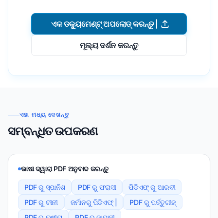
ଏକ ଡକ୍ୟୁମେଣ୍ଟ୍ ଅପଲୋଡ୍ କରନ୍ତୁ |
ମୂଲ୍ୟ ଦର୍ଶନ କରନ୍ତୁ
ଏହା ମଧ୍ୟ ଦେଖନ୍ତୁ
ସମ୍ବନ୍ଧିତ ଉପକରଣ
ଭାଷା ଦ୍ୱାରା PDF ଅନୁବାଦ କରନ୍ତୁ
PDF ରୁ ସ୍ପାନିଶ
PDF ରୁ ଫରାସୀ
ପିଡିଏଫ୍ ରୁ ଆରବୀ
PDF ରୁ ଚୀନୀ
ଜର୍ମାନରୁ ପିଡିଏଫ୍ |
PDF ରୁ ପର୍ତ୍ତୁଗୀଜ୍
PDF ରୁ ଋଷୀୟ
PDF ରୁ ଜାପାନୀ