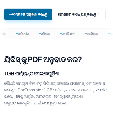
ଦସ୍ତାବିଜ ଅନୁବାଦ କରନ୍ତୁ
ମାଗଣାରେ ସାଇନ୍ ଅପ୍ କରନ୍ତୁ
ବୀୟ
ପର୍ତ୍ତୁଗୀଜ
ରଷିଆନ
ଇଟାଲିଆନ
କୋରିଆନ
ଡଚ୍‌
ୟିଦିସ୍ କୁ PDF ଅନୁବାଦ କର?
1 GB ପର୍ଯ୍ୟନ୍ତ ଫାଇଲଗୁଡିକ
କୌଣସି ସମସ୍ୟା ବିନା ବଡ଼ ପିଡିଏଫ୍ ସହଜରେ ଅପଲୋଡ୍ ଏବଂ ଅନୁବାଦ
କରନ୍ତୁ। DocTranslator 1 GB ପର୍ଯ୍ୟନ୍ତ ଫାଇଲ୍ ଆକାରକୁ ସମର୍ଥନ
କରେ, ଏହାକୁ ଆର୍ଥିକ, ଆଇନଗତ ଏବଂ ସ୍ୱାସ୍ଥ୍ୟସେବା
ଡକ୍ୟୁମେଣ୍ଟଗୁଡିକ ପାଇଁ ଉପଯୁକ୍ତ କରେ।