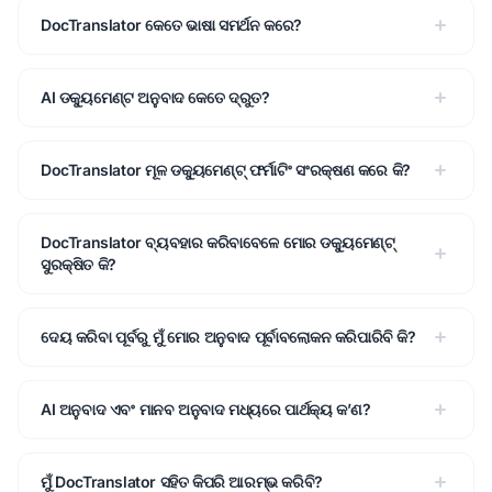
DocTranslator କେତେ ଭାଷା ସମର୍ଥନ କରେ?
AI ଡକ୍ୟୁମେଣ୍ଟ ଅନୁବାଦ କେତେ ଦ୍ରୁତ?
DocTranslator ମୂଳ ଡକ୍ୟୁମେଣ୍ଟ୍ ଫର୍ମାଟିଂ ସଂରକ୍ଷଣ କରେ କି?
DocTranslator ବ୍ୟବହାର କରିବାବେଳେ ମୋର ଡକ୍ୟୁମେଣ୍ଟ୍
ସୁରକ୍ଷିତ କି?
ଦେୟ କରିବା ପୂର୍ବରୁ ମୁଁ ମୋର ଅନୁବାଦ ପୂର୍ବାବଲୋକନ କରିପାରିବି କି?
AI ଅନୁବାଦ ଏବଂ ମାନବ ଅନୁବାଦ ମଧ୍ୟରେ ପାର୍ଥକ୍ୟ କ’ଣ?
ମୁଁ DocTranslator ସହିତ କିପରି ଆରମ୍ଭ କରିବି?