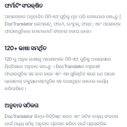
ଫର୍ମାଟିଂ ସଂରକ୍ଷିତ
ଆପଣଙ୍କର ଅନୁବାଦିତ ପିଡିଏଫ୍ ଗୁଡ଼ିକୁ ମୂଳ ପରି ଦେଖାଯାଉ ରଖନ୍ତୁ |
DocTranslator ଲେଆଉଟ୍, ଫଟୋ, ଟେବୁଲ୍, ଫଣ୍ଟ, ଏବଂ ଆପଣଙ୍କ
ଫାଇଲଗୁଡିକର ମୋଟାମୋଟି ସଂରଚନା ବଜାଇ ରଖେ।
120+ ଭାଷା ସମର୍ଥିତ
120 ରୁ ଅଧିକ ଭାଷାରୁ ଆପଣଙ୍କର ପିଡିଏଫ୍ ଗୁଡ଼ିକୁ ଅନାୟାସରେ
ୟିଦ୍ଦିଶରେ ଅନୁବାଦ କରନ୍ତୁ । DocTranslator ବହୁଭାଷୀ
ଫାଇଲଗୁଡିକ ସହ କାମ କରେ ଏବଂ ଏହା ସୁନିଶ୍ଚିତ କରେ ଯେ ଆପଣ
ଗ୍ଲୋବାଲ୍ ଡକ୍ୟୁମେଣ୍ଟଗୁଡିକ ସହ ବାଧାମୁକ୍ତ ଭାବରେ କାର୍ଯ୍ୟ
କରିପାରିବେ।
ଅନୁବାଦ ସଠିକତା
DocTranslator ଶିଳ୍ପ-ନିର୍ଦ୍ଦିଷ୍ଟ ଶବ୍ଦ ଏବଂ ଜଟିଳ ବାକ୍ୟ ସଂରଚନା
ପାଇଁ ମଧ୍ୟ ସଠିକ୍ ଅନୁବାଦ ପ୍ରଦାନ କରିବା ପାଇଁ ପ୍ରାସଙ୍ଗିକ