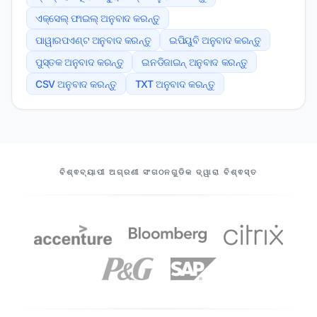
ଏକ୍ସେଲ୍ ଫାଇଲ୍ ଅନୁବାଦ କରନ୍ତୁ
ପାୱାରପଏଣ୍ଟ ଅନୁବାଦ କରନ୍ତୁ
ଇପିୟୁବି ଅନୁବାଦ କରନ୍ତୁ
ପୁସ୍ତକ ଅନୁବାଦ କରନ୍ତୁ
ଇନଡିଜାଇନ୍ ଅନୁବାଦ କରନ୍ତୁ
CSV ଅନୁବାଦ କରନ୍ତୁ
TXT ଅନୁବାଦ କରନ୍ତୁ
ଆମର ଅଂଶୀଦାର
ବିଶ୍ଵବ୍ୟାପୀ ଅଗ୍ରଣୀ ସଂଗଠନଗୁଡିକ ଦ୍ୱାରା ବିଶ୍ଵସ୍ତ