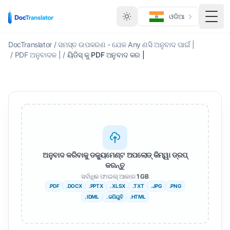
ଓଡିଆ
ମେନ୍
DocTranslator
/
ସମସ୍ତ ଉପକରଣ - ଯେକ Any ଣସି ଅନୁବାଦ ପାଇଁ |
/
PDF ଅନୁବାଦକ |
/
ୟିଡିସ୍ କୁ PDF ଅନୁବାଦ କର |
ଅନୁବାଦ କରିବାକୁ ଡକ୍ୟୁମେଣ୍ଟ ଅପଲୋଡ୍ କିମ୍ୱା ଡ୍ରପ୍
କରନ୍ତୁ
ସର୍ବାଧିକ ଫାଇଲ୍ ଆକାର
1 GB
.PDF
.DOCX
.PPTX
. XLSX
.TXT
.JPG
.PNG
. IDML
. ଇପିୟୁବି
.HTML