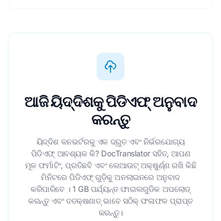
ଆଜି ୟିଦ୍ଦିଶକୁ ପିଡିଏଫ୍ ଅନୁବାଦ
କରନ୍ତୁ
ୟିଦ୍ଦିଶ କନଭର୍ଟରକୁ ଏକ ଦ୍ରୁତ ଏବଂ ନିର୍ଭରଯୋଗ୍ୟ
ପିଡିଏଫ୍ ଆବଶ୍ୟକ କି? DocTranslator ସହିତ, ଆପଣ
ମୂଳ ଫର୍ମାଟିଂ, ପ୍ରତିଛବି ଏବଂ ଲେଆଉଟ୍ ଅକ୍ଷୁର୍ଣ୍ଣ ରଖି କିଛି
ମିନିଟରେ ପିଡିଏଫ୍ ଗୁଡ଼ିକୁ ଅନଲାଇନରେ ଅନୁବାଦ
କରିପାରିବେ । 1 GB ପର୍ଯ୍ୟନ୍ତ ଫାଇଲଗୁଡିକ ଅପଲୋଡ୍
କରନ୍ତୁ ଏବଂ ତତକ୍ଷଣାତ୍ ଭାବେ ସଠିକ୍ ଫଳାଫଳ ପ୍ରାପ୍ତ
କରନ୍ତୁ।