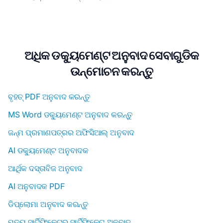
ଅଧିକ ଡକ୍ୟୁମେଣ୍ଟ ଅନୁବାଦ ସେବାଗୁଡିକ
ଉନ୍ମୋଚନ କରନ୍ତୁ
ବୃହତ୍ PDF ଅନୁବାଦ କରନ୍ତୁ
MS Word ଡକ୍ୟୁମେଣ୍ଟ ଅନୁବାଦ କରନ୍ତୁ
ଜନ୍ମ ପ୍ରମାଣପତ୍ରର ଅଫିସିଆଲ୍ ଅନୁବାଦ
AI ଡକ୍ୟୁମେଣ୍ଟ ଅନୁବାଦକ
ଆର୍ଥିକ ଦସ୍ତାବିଜ ଅନୁବାଦ
AI ଅନୁବାଦକ PDF
ଡିପ୍ଲୋମା ଅନୁବାଦ କରନ୍ତୁ
ମୃତ୍ୟୁ ସାର୍ଟିଫିକେଟର ସାର୍ଟିଫିକେଟ୍ ଅନୁବାଦ