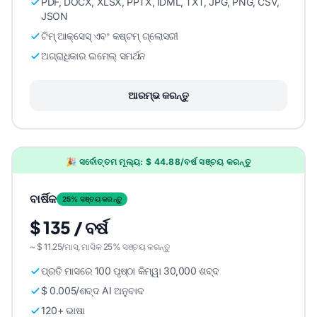
PDF, DOCX, XLSX, PPTX, IDML, TXT, JPG, PNG, CSV,
JSON
ଟିମ୍ ଆକ୍ସେସ୍ ଏବଂ କଷ୍ଟମ୍ ଗ୍ଲୋସରୀ
ଅଗ୍ରାଧିକାର ଇମେଲ୍ ସମର୍ଥନ
ଆରମ୍ଭ କରନ୍ତୁ
🎉 ସର୍ବୋତ୍ତମ ମୂଲ୍ୟ: $ 44.88/ବର୍ଷ ସଞ୍ଚୟ କରନ୍ତୁ
ବାର୍ଷିକ
25% ସଞ୍ଚୟ କରନ୍ତୁ
$ 135 / ବର୍ଷ
~ $ 11.25/ମାସ, ମାସିକ 25% ସଞ୍ଚୟ କରନ୍ତୁ
ପ୍ରତି ମାସରେ 100 ପୃଷ୍ଠା କିମ୍ୱା 30,000 ଶବ୍ଦ
$ 0.005/ଶବ୍ଦ AI ଅନୁବାଦ
120+ ଭାଷା