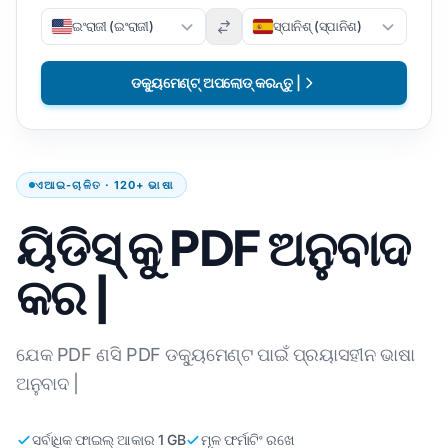
ଇଂରାଜୀ (ଇଂରାଜୀ)
ସ୍ପାନିଶ୍ (ସ୍ପାନିଶ)
ଡକ୍ୟୁମେଣ୍ଟ୍ ଅପଲୋଡ୍ କରନ୍ତୁ |
ଏଆଇ-ଚାଳିତ · 120+ ଭାଷା
ୟିଡିସ୍ କୁ PDF ଅନୁବାଦ
କର |
ଯେକ PDF ଣସି PDF ଡକ୍ୟୁମେଣ୍ଟ ପାଇଁ ପ୍ରୟାସହୀନ ଭାଷା
ଅନୁବାଦ |
ସର୍ବାଧିକ ଫାଇଲ୍ ଆକାର 1 GB
ମୂଳ ଫର୍ମାଟିଂ ରଖେ