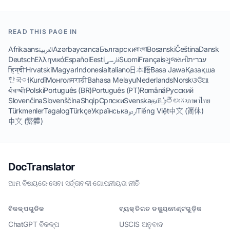
READ THIS PAGE IN
Afrikaans
العربية
Azərbaycanca
Български
বাংলা
Bosanski
Čeština
Dansk
Deutsch
Ελληνικά
Español
Eesti
فارسی
Suomi
Français
ગુજરાતી
עברית
हिन्दी
Hrvatski
Magyar
Indonesia
Italiano
日本語
Basa Jawa
Қазақша
한국어
Kurdî
Монгол
मराठी
Bahasa Melayu
Nederlands
Norsk
ଓଡିଆ
ਪੰਜਾਬੀ
Polski
Português (BR)
Português (PT)
Română
Русский
Slovenčina
Slovenščina
Shqip
Српски
Svenska
தமிழ்
తెలుగు
ภาษาไทย
Türkmenler
Tagalog
Türkçe
Українська
اردو
Tiếng Việt
中文 (简体)
中文 (繁體)
DocTranslator
ଆମ ବିଷୟରେ
·
ସେବା ସର୍ତ୍ତାବଳୀ
·
ଗୋପନୀୟତା ନୀତି
ବିକଳ୍ପଗୁଡିକ
ବ୍ୟକ୍ତିଗତ ଡକ୍ୟୁମେଣ୍ଟଗୁଡ଼ିକ
ChatGPT ବିକଳ୍ପ
USCIS ଅନୁବାଦ