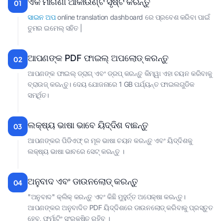
ଏକ ମାଗଣା ଆକାଉଣ୍ଟ ସୃଷ୍ଟି କରନ୍ତୁ
01
ସାଇନ ଅପ
online translation dashboard ରେ ପ୍ରବେଶ କରିବା ପାଇଁ
ତୁମର ଇମେଲ୍ ସହିତ |
ଆପଣଙ୍କ PDF ଫାଇଲ୍ ଅପଲୋଡ୍ କରନ୍ତୁ
02
ଆପଣଙ୍କ ଫାଇଲ୍ ଡ୍ରାଗ୍ ଏବଂ ଡ୍ରପ୍ କରନ୍ତୁ କିମ୍ୱା ଏହା ଚୟନ କରିବାକୁ
ବ୍ରାଉଜ୍ କରନ୍ତୁ। ଦେୟ ଯୋଜନାରେ 1 GB ପର୍ଯ୍ୟନ୍ତ ଫାଇଲଗୁଡିକ
ସମର୍ଥିତ।
ଲକ୍ଷ୍ୟ ଭାଷା ଭାବେ ୟିଦ୍ଦିଶ ବାଛନ୍ତୁ
03
ଆପଣଙ୍କର ପିଡିଏଫ୍ ର ମୂଳ ଭାଷା ଚୟନ କରନ୍ତୁ ଏବଂ ୟିଦ୍ଦିଶକୁ
ଲକ୍ଷ୍ୟ ଭାଷା ଭାବରେ ସେଟ୍ କରନ୍ତୁ ।
ଅନୁବାଦ ଏବଂ ଡାଉନଲୋଡ୍ କରନ୍ତୁ
04
"ଅନୁବାଦ" କ୍ଲିକ୍ କରନ୍ତୁ ଏବଂ କିଛି ମୁହୁର୍ତ୍ତ ଅପେକ୍ଷା କରନ୍ତୁ।
ଆପଣଙ୍କର ଅନୁବାଦିତ PDF ୟିଦ୍ଦିଶରେ ଡାଉନଲୋଡ୍ କରିବାକୁ ପ୍ରସ୍ତୁତ
ହେବ, ଫର୍ମାଟିଂ ସଂରକ୍ଷିତ ରହିବ ।