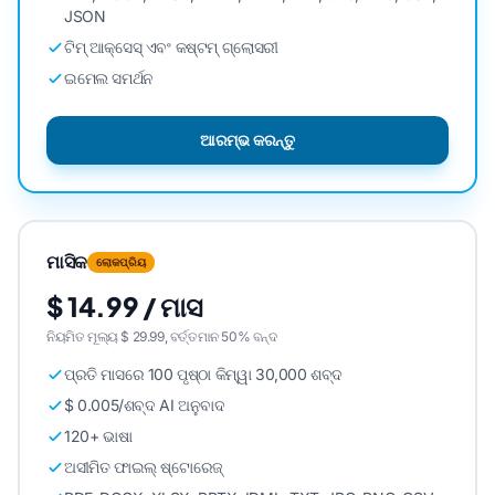
JSON
ଟିମ୍ ଆକ୍ସେସ୍ ଏବଂ କଷ୍ଟମ୍ ଗ୍ଲୋସରୀ
ଇମେଲ ସମର୍ଥନ
ଆରମ୍ଭ କରନ୍ତୁ
ମାସିକ
ଲୋକପ୍ରିୟ
$ 14.99 / ମାସ
ନିୟମିତ ମୂଲ୍ୟ $ 29.99, ବର୍ତ୍ତମାନ 50% ବନ୍ଦ
ପ୍ରତି ମାସରେ 100 ପୃଷ୍ଠା କିମ୍ୱା 30,000 ଶବ୍ଦ
$ 0.005/ଶବ୍ଦ AI ଅନୁବାଦ
120+ ଭାଷା
ଅସୀମିତ ଫାଇଲ୍ ଷ୍ଟୋରେଜ୍