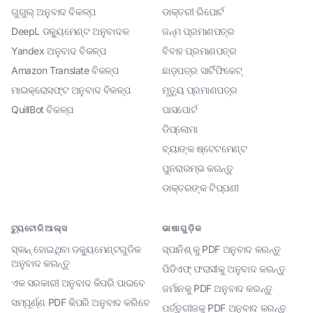
ଗୁଗୁଲ୍ ଅନୁବାଦ ବିକଳ୍ପ
ଡାକ୍ତରୀ ରିପୋର୍ଟ
DeepL ଡକ୍ୟୁମେଣ୍ଟ ଅନୁବାଦକ
ଜନ୍ମ ପ୍ରମାଣପତ୍ର
Yandex ଅନୁବାଦ ବିକଳ୍ପ
ବିବାହ ପ୍ରମାଣପତ୍ର
Amazon Translate ବିକଳ୍ପ
ଛାଡ଼ପତ୍ର ସାର୍ଟିଫିକେଟ୍
ମାଇକ୍ରୋସଫ୍ଟ ଅନୁବାଦ ବିକଳ୍ପ
ମୃତ୍ୟୁ ପ୍ରମାଣପତ୍ର
QuillBot ବିକଳ୍ପ
ପାସପୋର୍ଟ
ଡିପ୍ଲୋମା
ବ୍ୟାଙ୍କ ଷ୍ଟେଟମେଣ୍ଟ
ପୁନରାରମ୍ଭ କରନ୍ତୁ
ଡାକ୍ତରଙ୍କ ଟିପ୍ପଣୀ
ଟ୍ୟୁଟୋରିଆଲ୍ସ
ଭାଷାଗୁଡ଼ିକ
ସ୍କାନ୍ ହୋଇଥିବା ଡକ୍ୟୁମେଣ୍ଟଗୁଡିକ
ସ୍ପାନିଶ୍ କୁ PDF ଅନୁବାଦ କରନ୍ତୁ
ଅନୁବାଦ କରନ୍ତୁ
ପିଡିଏଫ୍ ଫରାସୀକୁ ଅନୁବାଦ କରନ୍ତୁ
ଏକ ସରକାରୀ ଅନୁବାଦ କିପରି ପାଇବେ
ଜର୍ମାନକୁ PDF ଅନୁବାଦ କରନ୍ତୁ
ସମ୍ପୂର୍ଣ୍ଣ PDF କିପରି ଅନୁବାଦ କରିବେ
ପର୍ତ୍ତୁଗୀଜକୁ PDF ଅନୁବାଦ କରନ୍ତୁ