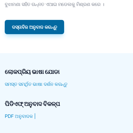
ବୁଝାମଣା ସହିତ ଉନ୍ନତ ଏଆଇ ମଡେଲକୁ ମିଶ୍ରଣ କରେ ।
ଦସ୍ତାବିଜ ଅନୁବାଦ କରନ୍ତୁ
ଲୋକପ୍ରିୟ ଭାଷା ଯୋଡା
ସମସ୍ତ ସମର୍ଥିତ ଭାଷା ଦର୍ଶନ କରନ୍ତୁ
ପିଡିଏଫ୍ ଅନୁବାଦ ବିକଳ୍ପ
PDF ଅନୁବାଦକ |