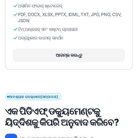
ଅସୀମିତ ଫାଇଲ୍ ଷ୍ଟୋରେଜ୍
PDF, DOCX, XLSX, PPTX, IDML, TXT, JPG, PNG, CSV,
JSON
ଟିମ୍ ଆକ୍ସେସ୍ ଏବଂ କଷ୍ଟମ୍ ଗ୍ଲୋସରୀ
ଅଗ୍ରାଧିକାର ଇମେଲ୍ ସମର୍ଥନ
ଆରମ୍ଭ କରନ୍ତୁ
ଆବଶ୍ୟକ ପଦକ୍ଷେପ[ସମ୍ପାଦନା]
ଏକ ପିଡିଏଫ୍ ଡକ୍ୟୁମେଣ୍ଟକୁ
ୟିଦ୍ଦିଶକୁ କିପରି ଅନୁବାଦ କରିବେ?