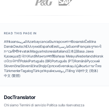
READ THIS PAGE IN
Afrikaans
العربية
Azərbaycanca
Български
বাংলা
Bosanski
Čeština
Dansk
Deutsch
Ελληνικά
Español
Eesti
فارسی
Suomi
Français
ગુજરાતી
עברית
हिन्दी
Hrvatski
Magyar
Indonesia
Italiano
日本語
Basa Jawa
Қазақша
한국어
Kurdî
Монгол
मराठी
Bahasa Melayu
Nederlands
Norsk
ଓଡିଆ
ਪੰਜਾਬੀ
Polski
Português (BR)
Português (PT)
Română
Русский
Slovenčina
Slovenščina
Shqip
Српски
Svenska
தமிழ்
తెలుగు
ภาษาไทย
Türkmenler
Tagalog
Türkçe
Українська
اردو
Tiếng Việt
中文 (简体)
中文 (繁體)
DocTranslator
Chi siamo
·
Termini di servizio
·
Politica sulla riservatezza