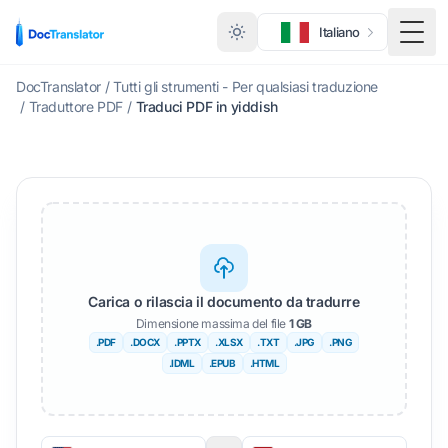
Italiano
Menu 
DocTranslator
/
Tutti gli strumenti - Per qualsiasi traduzione
/
Traduttore PDF
/
Traduci PDF in yiddish
Carica o rilascia il documento da tradurre
Dimensione massima del file
1 GB
.PDF
.DOCX
.PPTX
.XLSX
.TXT
.JPG
.PNG
.IDML
.EPUB
.HTML