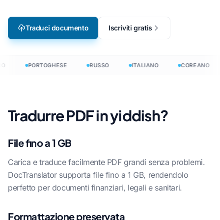
Traduci documento
Iscriviti gratis
O
PORTOGHESE
RUSSO
ITALIANO
COREANO
Tradurre PDF in yiddish?
File fino a 1 GB
Carica e traduce facilmente PDF grandi senza problemi.
DocTranslator supporta file fino a 1 GB, rendendolo
perfetto per documenti finanziari, legali e sanitari.
Formattazione preservata