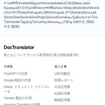
עברית
हिन्दी
Hrvatski
Magyar
Indonesia
Italiano
日本語
Basa Jawa
Қазақша
한국어
Kurdî
Монгол
मराठी
Bahasa Melayu
Nederlands
Norsk
ଓଡିଆ
ਪੰਜਾਬੀ
Polski
Português (BR)
Português (PT)
Română
Русский
Slovenčina
Slovenščina
Shqip
Српски
Svenska
தமிழ்
తెలుగు
ภาษาไทย
Türkmenler
Tagalog
Türkçe
Українська
اردو
Tiếng Việt
中文 (简体)
中文 (繁體)
DocTranslator
私たちについて
·
サービス利用規約
·
個人情報保護方針
代替案
個人文書
ChatGPT の代替
USCIS翻訳
Google 翻訳の代替
医療レポート
DeepL ドキュメント トランスレ
出生証明書
ータ
結婚証明書
Yandex 翻訳の代替
離婚証明書
Amazon Translate の代替