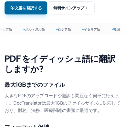
文書を翻訳する
無料サインアップ
ラビア語
ポルトガル語
ロシア語
イタリア語
韓国
PDF をイディッシュ語に翻訳
しますか?
最大1GBまでのファイル
大きなPDFのアップロードや翻訳も問題なく簡単に行えま
す。DocTranslatorは最大1GBのファイルサイズに対応して
おり、財務、法務、医療関連の書類に最適です。
フォーマット保持