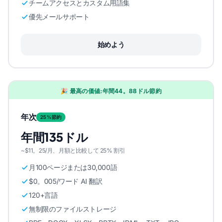
チームアクセスとカスタム用語集
優先メールサポート
始めよう
🎉 最高の価値:年間44。88ドル節約
年次
25%節約
年間135ドル
~$11。25/月、月額と比較して 25% 割引
月100ページまたは30,000語
$0。005/ワード AI 翻訳
120+言語
無制限のファイルストレージ