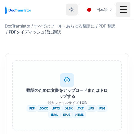
日本語
メニ
DocTranslator
/
すべてのツール - あらゆる翻訳に
/
PDF 翻訳
/
PDFをイディッシュ語に翻訳
翻訳のために文書をアップロードまたはドロ
ップする
最大ファイルサイズ
1 GB
.PDF
.DOCX
.PPTX
.XLSX
.TXT
.JPG
.PNG
.IDML
.EPUB
.HTML