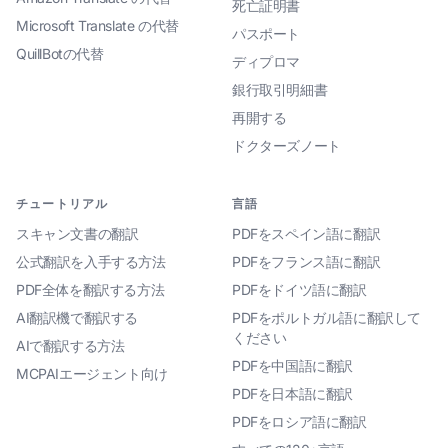
死亡証明書
Microsoft Translate の代替
パスポート
QuillBotの代替
ディプロマ
銀行取引明細書
再開する
ドクターズノート
チュートリアル
言語
スキャン文書の翻訳
PDFをスペイン語に翻訳
公式翻訳を入手する方法
PDFをフランス語に翻訳
PDF全体を翻訳する方法
PDFをドイツ語に翻訳
AI翻訳機で翻訳する
PDFをポルトガル語に翻訳して
ください
AIで翻訳する方法
PDFを中国語に翻訳
MCPAIエージェント向け
PDFを日本語に翻訳
PDFをロシア語に翻訳