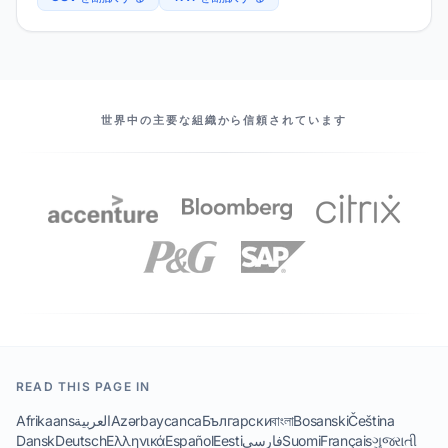
当社のパートナー
世界中の主要な組織から信頼されています
READ THIS PAGE IN
Afrikaans
العربية
Azərbaycanca
Български
বাংলা
Bosanski
Čeština
Dansk
Deutsch
Ελληνικά
Español
Eesti
فارسی
Suomi
Français
ગુજરાતી