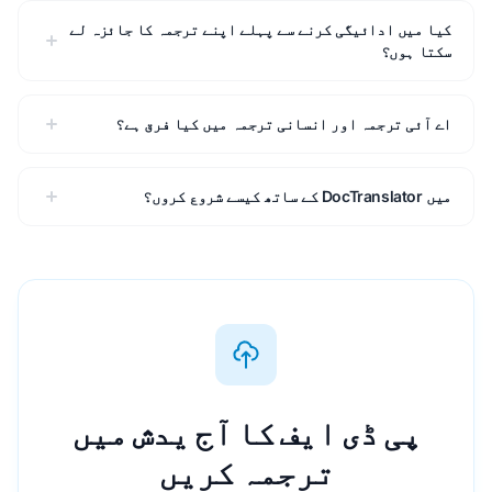
کیا میں ادائیگی کرنے سے پہلے اپنے ترجمہ کا جائزہ لے
سکتا ہوں؟
اے آئی ترجمہ اور انسانی ترجمہ میں کیا فرق ہے؟
میں DocTranslator کے ساتھ کیسے شروع کروں؟
پی ڈی ایف کا آج یدش میں
ترجمہ کریں