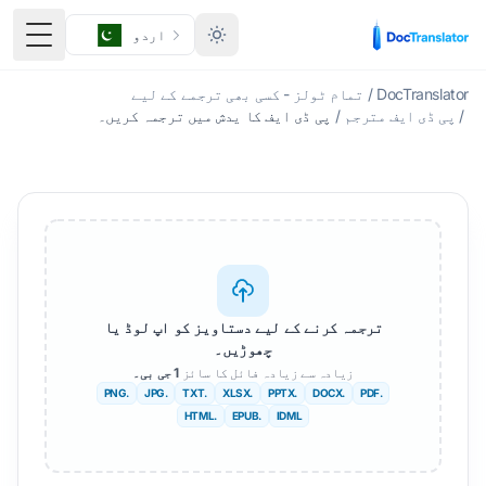
اردو
ٹوگل 
DocTranslator
/
تمام ٹولز - کسی بھی ترجمے کے لیے
/
پی ڈی ایف مترجم
/
پی ڈی ایف کا یدش میں ترجمہ کریں۔
ترجمہ کرنے کے لیے دستاویز کو اپ لوڈ یا
چھوڑیں۔
زیادہ سے زیادہ فائل کا سائز
1 جی بی۔
.PNG
.JPG
.TXT
.XLSX
.PPTX
.DOCX
.PDF
.HTML
.EPUB
IDML