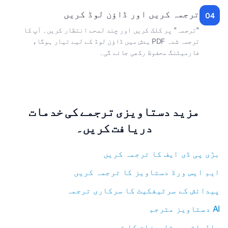
ترجمہ کریں اور ڈاؤن لوڈ کریں
04
"ترجمہ" پر کلک کریں اور چند لمحے انتظار کریں۔ آپ کا
ترجمہ شدہ PDF یدش میں ڈاؤن لوڈ کے لیے تیار ہوگا،
فارمیٹنگ محفوظ رکھی جائے گی۔
مزید دستاویزی ترجمے کی خدمات
دریافت کریں۔
بڑی پی ڈی ایف کا ترجمہ کریں
ایم ایس ورڈ دستاویز کا ترجمہ کریں
پیدائش کے سرٹیفکیٹ کا سرکاری ترجمہ
AI دستاویز مترجم
مالیاتی دستاویزات کا ترجمہ