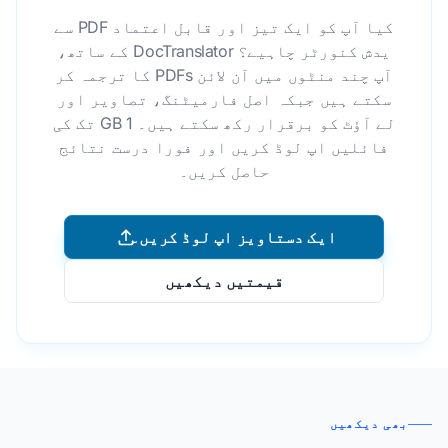
کیا آپ کو ایک تیز اور قابل اعتماد PDF سے
یدش کنورٹر چاہیے؟ DocTranslator کے ساتھ،
آپ چند منٹوں میں آن لائن PDFs کا ترجمہ کر
سکتے ہیں جبکہ اصل فارمیٹنگ، تصاویر اور
لے آؤٹ کو برقرار رکھ سکتے ہیں۔ 1 GB تک کی
فائلیں اپ لوڈ کریں اور فورا درست نتائج
حاصل کریں۔
ایک دستاویز اپ لوڈ کریں۔
قیمتیں دیکھیں
بھی دیکھیں