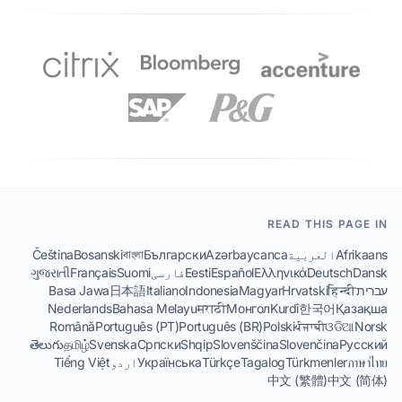
READ THIS PAGE IN
Afrikaans
العربية
Azərbaycanca
Български
বাংলা
Bosanski
Čeština
Dansk
Deutsch
Ελληνικά
Español
Eesti
فارسی
Suomi
Français
ગુજરાતી
עברית
हिन्दी
Hrvatski
Magyar
Indonesia
Italiano
日本語
Basa Jawa
Nederlands
Bahasa Melayu
मराठी
Монгол
Kurdî
한국어
Қазақша
Română
Português (PT)
Português (BR)
Polski
ਪੰਜਾਬੀ
ଓଡିଆ
Norsk
తెలుగు
தமிழ்
Svenska
Српски
Shqip
Slovenščina
Slovenčina
Русский
ภาษาไทย
Türkmenler
Tagalog
Türkçe
Українська
اردو
Tiếng Việt
中文 (繁體)
中文 (简体)