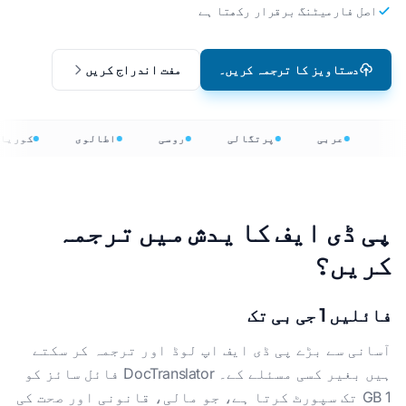
اصل فارمیٹنگ برقرار رکھتا ہے
دستاویز کا ترجمہ کریں۔
مفت اندراج کریں
عربی
پرتگالی
روسی
اطالوی
کوریا
پی ڈی ایف کا یدش میں ترجمہ
کریں؟
فائلیں 1 جی بی تک
آسانی سے بڑے پی ڈی ایف اپ لوڈ اور ترجمہ کر سکتے
ہیں بغیر کسی مسئلے کے۔ DocTranslator فائل سائز کو
1 GB تک سپورٹ کرتا ہے، جو مالی، قانونی اور صحت کی