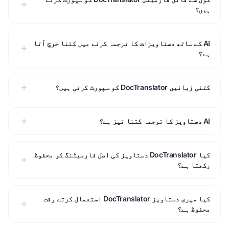
ہیں؟
AI کے ساتھ دستاویزات کا ترجمہ کرنے میں کتنا خرچ آتا
ہے؟
کتنی زبانیں DocTranslator کو سپورٹ کرتی ہیں؟
AI دستاویز کا ترجمہ کتنا تیز ہے؟
کیا DocTranslator دستاویز کی اصل فارمیٹنگ کو محفوظ
رکھتا ہے؟
کیا میری دستاویز DocTranslator استعمال کرتے وقت
محفوظ ہے؟