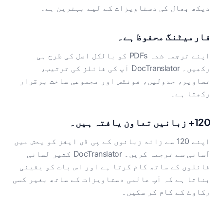
دیکھ بھال کی دستاویزات کے لیے بہترین ہے۔
فارمیٹنگ محفوظ ہے۔
اپنے ترجمہ شدہ PDFs کو بالکل اصل کی طرح ہی
رکھیں۔ DocTranslator آپ کی فائلز کی ترتیب،
تصاویر، جدولیں، فونٹس اور مجموعی ساخت برقرار
رکھتا ہے۔
120+ زبانیں تعاون یافتہ ہیں۔
اپنے 120 سے زائد زبانوں کے پی ڈی ایفز کو یدش میں
آسانی سے ترجمہ کریں۔ DocTranslator کثیر لسانی
فائلوں کے ساتھ کام کرتا ہے اور اس بات کو یقینی
بناتا ہے کہ آپ عالمی دستاویزات کے ساتھ بغیر کسی
رکاوٹ کے کام کر سکیں۔