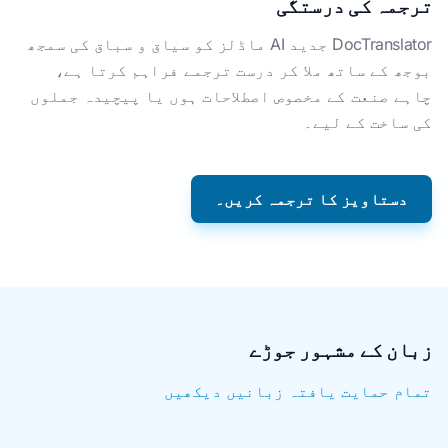
ترجمہ کی درستگی
DocTranslator جدید AI ماڈلز کو سیاق و سباق کی سمجھ
بوجھ کے ساتھ ملا کر درست ترجمے فراہم کرتا ہے،
چاہے صنعت کے مخصوص اصطلاحات ہوں یا پیچیدہ جملوں
کی ساخت کے لیے۔
دستاویز کا ترجمہ کریں۔
زبان کے مشہور جوڑے
تمام حمایت یافتہ زبانیں دیکھیں