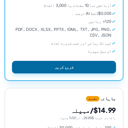
آزمائشی حد: 10 صفحات یا 3,000 الفاظ
$0.005/لفظ AI ترجمہ۔
120+ زبانیں
PDF، DOCX، XLSX، PPTX، IDML، TXT، JPG، PNG،
CSV، JSON
ٹیم تک رسائی اور حسب ضرورت لغات
ای میل سپورٹ
شروع کریں
ماہانہ
مقبول
$14.99/مہینہ
باقاعدہ قیمت $29.99، اب 50% چھوٹ۔
100 صفحات یا ماہانہ 30,000 الفاظ