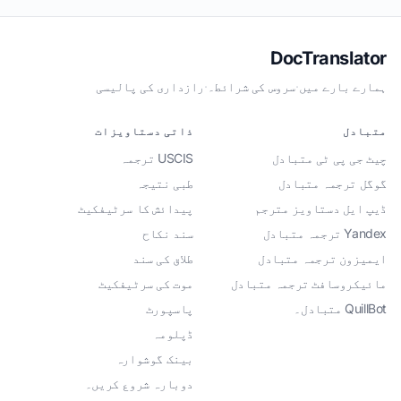
DocTranslator
ہمارے بارے میں
·
سروس کی شرائط۔
·
رازداری کی پالیسی
متبادل
ذاتی دستاویزات
چیٹ جی پی ٹی متبادل
USCIS ترجمہ
گوگل ترجمہ متبادل
طبی نتیجہ
ڈیپ ایل دستاویز مترجم
پیدائش کا سرٹیفکیٹ
Yandex ترجمہ متبادل
سند نکاح
ایمیزون ترجمہ متبادل
طلاق کی سند
مائیکروسافٹ ترجمہ متبادل
موت کی سرٹیفکیٹ
QuillBot متبادل۔
پاسپورٹ
ڈپلومہ
بینک گوشوارہ
دوبارہ شروع کریں۔