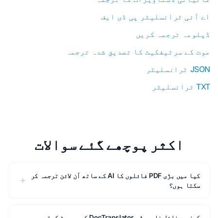
اے آئی ٹرانسلیٹر پی ڈی ایف
ڈپلومہ ترجمہ کریں
موت کے سرٹیفکیٹ کا تصدیق شدہ ترجمہ
JSON ٹرانسلیٹر
TXT ٹرانسلیٹر
اکثر پوچھے گئے سوالات
کیا میں بڑی PDF فائلوں کا AI کے ساتھ آن لائن ترجمہ کر
سکتا ہوں؟
کون سے فائل فارمیٹس DocTranslator کو سپورٹ کرتے