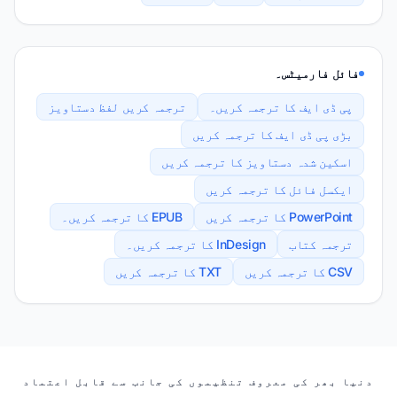
فائل فارمیٹس۔
پی ڈی ایف کا ترجمہ کریں۔
ترجمہ کریں لفظ دستاویز
بڑی پی ڈی ایف کا ترجمہ کریں
اسکین شدہ دستاویز کا ترجمہ کریں
ایکسل فائل کا ترجمہ کریں
PowerPoint کا ترجمہ کریں
EPUB کا ترجمہ کریں۔
ترجمہ کتاب
InDesign کا ترجمہ کریں۔
CSV کا ترجمہ کریں
TXT کا ترجمہ کریں
ہمارے شراکت دار
دنیا بھر کی معروف تنظیموں کی جانب سے قابل اعتماد