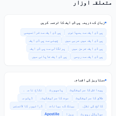
متعلقہ اوزار
زبان کے ذریعہ پی ڈی ایف کا ترجمہ کریں
پی ڈی ایف سے ہسپانوی
پی ڈی ایف سے فرانسیسی
پی ڈی ایف میں عربی میں
چینی سے پی ڈی ایف
پی ڈی ایف جرمن میں
پرتگالی سے پی ڈی ایف
پی ڈی ایف سے روسی
پی ڈی ایف جاپانی میں
دستاویز کی اقسام۔
پیدائش کا سرٹیفکیٹ
پاسپورٹ
نکاح نامہ ۔
طلاق کا سرٹیفکیٹ
موت کا سرٹیفکیٹ۔
ڈپلومہ
کالج کی نقل۔
بینک کے بیانات
ڈرائیور کا لائسنس
میڈیکل رپورٹ
ویزا
Apostille