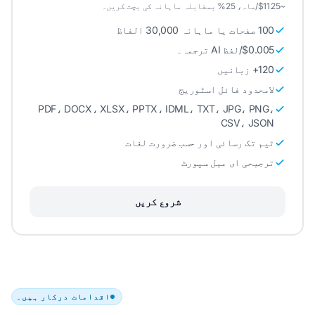
~$11.25/ماہ، 25% بمقابلہ ماہانہ کی بچت کریں۔
100 صفحات یا ماہانہ 30,000 الفاظ
$0.005/لفظ AI ترجمہ۔
120+ زبانیں
لامحدود فائل اسٹوریج
PDF، DOCX، XLSX، PPTX، IDML، TXT، JPG، PNG،
CSV، JSON
ٹیم تک رسائی اور حسب ضرورت لغات
ترجیحی ای میل سپورٹ
شروع کریں
اقدامات درکار ہیں۔