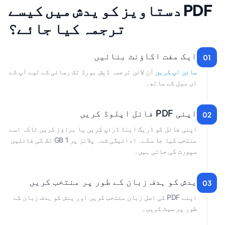
PDF دستاویز کو یدش میں کیسے
ترجمہ کیا جائے؟
ایک مفت اکاؤنٹ بنائیں
01
سائن اپ کریں
آن لائن ترجمہ ڈیش بورڈ تک رسائی کے لیے آپ کے
ای میل کے ساتھ۔
اپنی PDF فائل اپلوڈ کریں
02
اپنی فائل کو ڈریگ اینڈ ڈراپ کریں یا براؤز کریں تاکہ اسے
منتخب کیا جا سکے۔ ادائیگی شدہ پلانز پر 1 GB تک کی فائلیں
سپورٹ کی جاتی ہیں۔
یدش کو ہدف زبان کے طور پر منتخب کریں
03
اپنے PDF کی اصل زبان منتخب کریں اور یدش کو ہدف زبان کے
طور پر سیٹ کریں۔