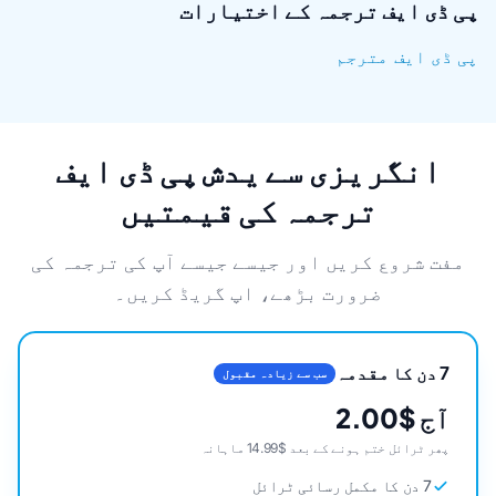
پی ڈی ایف ترجمہ کے اختیارات
پی ڈی ایف مترجم
انگریزی سے یدش پی ڈی ایف
ترجمہ کی قیمتیں
مفت شروع کریں اور جیسے جیسے آپ کی ترجمہ کی
ضرورت بڑھے، اپ گریڈ کریں۔
7 دن کا مقدمہ
سب سے زیادہ مقبول
آج $2.00
پھر ٹرائل ختم ہونے کے بعد $14.99 ماہانہ
7 دن کا مکمل رسائی ٹرائل