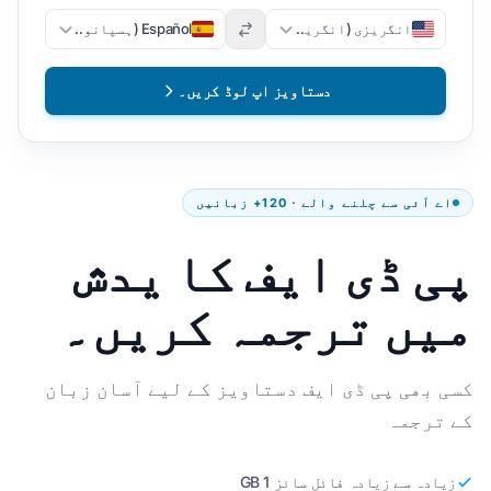
انگریزی (انگریزی)
Español (ہسپانوی)
دستاویز اپ لوڈ کریں۔
اے آئی سے چلنے والے · 120+ زبانیں
پی ڈی ایف کا یدش
میں ترجمہ کریں۔
کسی بھی پی ڈی ایف دستاویز کے لیے آسان زبان
کے ترجمہ
زیادہ سے زیادہ فائل سائز 1 GB