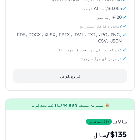
$0.005/لفظ AI ترجمہ۔
120+ زبانیں
لامحدود فائل اسٹوریج
PDF، DOCX، XLSX، PPTX، IDML، TXT، JPG، PNG،
CSV، JSON
ٹیم تک رسائی اور حسب ضرورت لغات
ترجیحی ای میل سپورٹ
شروع کریں
🎉 بہترین قیمت: $ 44.88/سال کی بچت کریں
سالانہ
25٪ بچت کریں
$135/سال