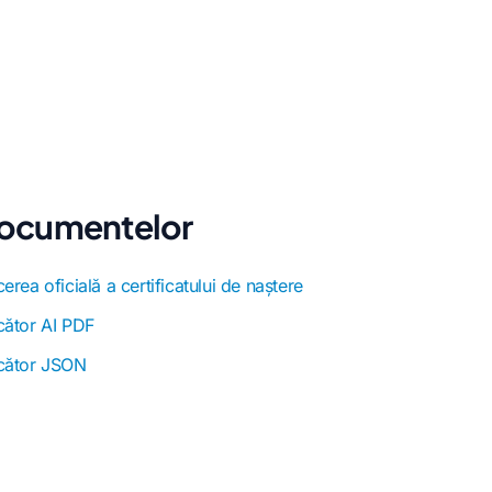
 documentelor
erea oficială a certificatului de naștere
cător AI PDF
cător JSON