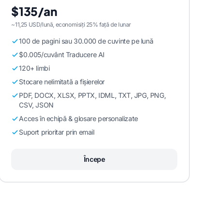
$135/an
~11,25 USD/lună, economisiți 25% față de lunar
100 de pagini sau 30.000 de cuvinte pe lună
$0.005/cuvânt Traducere AI
120+ limbi
Stocare nelimitată a fișierelor
PDF, DOCX, XLSX, PPTX, IDML, TXT, JPG, PNG,
CSV, JSON
Acces în echipă & glosare personalizate
Suport prioritar prin email
Începe