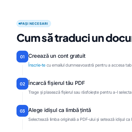
PAȘI NECESARI
Cum să traduci un docu
Creează un cont gratuit
01
Înscrie-te
cu emailul dumneavoastră pentru a accesa tabl
Încarcă fișierul tău PDF
02
Trage și plasează fișierul sau răsfoiește pentru a-l selecta
Alege idișul ca limbă țintă
03
Selectează limba originală a PDF-ului și setează idișul ca 