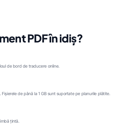
ment PDF în idiș?
oul de bord de traducere online.
. Fișierele de până la 1 GB sunt suportate pe planurile plătite.
limbă țintă.