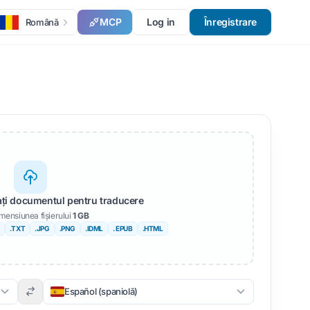
MCP
Log in
Înregistrare
Română
sați documentul pentru traducere
mensiunea fișierului
1 GB
.TXT
.JPG
.PNG
.IDML
. EPUB
.HTML
Español (spaniolă)