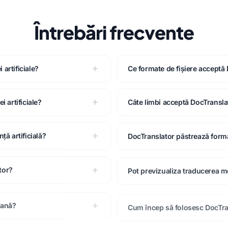
Întrebări frecvente
 artificiale?
Ce formate de fișiere acceptă
 artificiale?
Câte limbi acceptă DocTransla
ță artificială?
DocTranslator păstrează form
tor?
Pot previzualiza traducerea me
mană?
Cum încep să folosesc DocTra