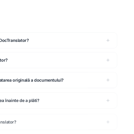
 DocTranslator?
tor?
atarea originală a documentului?
a înainte de a plăti?
nslator?