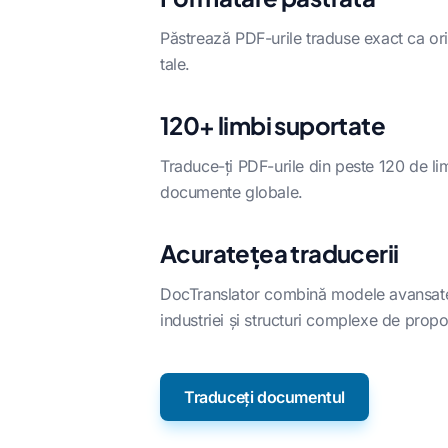
Păstrează PDF-urile traduse exact ca origi
tale.
120+ limbi suportate
Traduce-ți PDF-urile din peste 120 de lim
documente globale.
Acuratețea traducerii
DocTranslator combină modele avansate de
industriei și structuri complexe de propoz
Traduceți documentul