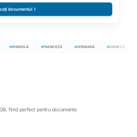
rcați documentul
SPANIOLĂ
FRANCEZĂ
GERMANĂ
CHINEZĂ
J
e limbi
 GB, fiind perfect pentru documente
ratuit