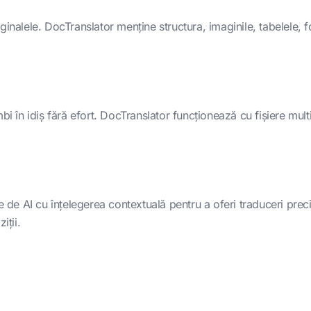
nalele. DocTranslator menține structura, imaginile, tabelele, fon
bi în idiș fără efort. DocTranslator funcționează cu fișiere multi
 AI cu înțelegerea contextuală pentru a oferi traduceri precise
iții.