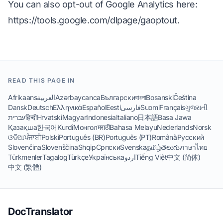
You can also opt-out of Google Analytics here:
https://tools.google.com/dlpage/gaoptout
.
READ THIS PAGE IN
Afrikaans
العربية
Azərbaycanca
Български
বাংলা
Bosanski
Čeština
Dansk
Deutsch
Ελληνικά
Español
Eesti
فارسی
Suomi
Français
ગુજરાતી
עברית
हिन्दी
Hrvatski
Magyar
Indonesia
Italiano
日本語
Basa Jawa
Қазақша
한국어
Kurdî
Монгол
मराठी
Bahasa Melayu
Nederlands
Norsk
ଓଡିଆ
ਪੰਜਾਬੀ
Polski
Português (BR)
Português (PT)
Română
Русский
Slovenčina
Slovenščina
Shqip
Српски
Svenska
தமிழ்
తెలుగు
ภาษาไทย
Türkmenler
Tagalog
Türkçe
Українська
اردو
Tiếng Việt
中文 (简体)
中文 (繁體)
DocTranslator