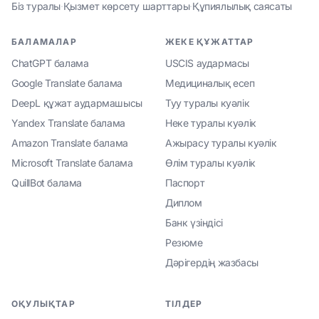
Біз туралы
·
Қызмет көрсету шарттары
·
Құпиялылық саясаты
БАЛАМАЛАР
ЖЕКЕ ҚҰЖАТТАР
ChatGPT балама
USCIS аудармасы
Google Translate балама
Медициналық есеп
DeepL құжат аудармашысы
Туу туралы куәлік
Yandex Translate балама
Неке туралы куәлік
Amazon Translate балама
Ажырасу туралы куәлік
Microsoft Translate балама
Өлім туралы куәлік
QuillBot балама
Паспорт
Диплом
Банк үзіндісі
Резюме
Дәрігердің жазбасы
ОҚУЛЫҚТАР
ТІЛДЕР