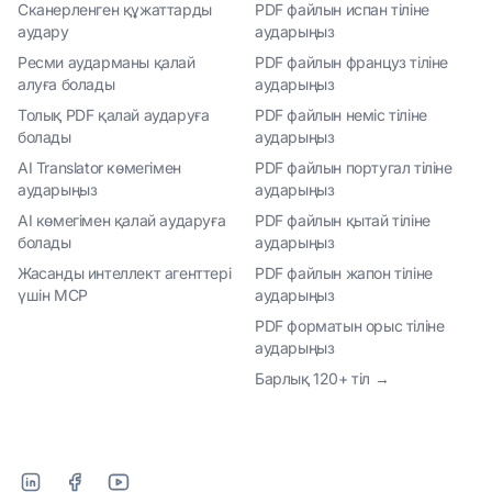
Сканерленген құжаттарды
PDF файлын испан тіліне
аудару
аударыңыз
Ресми аударманы қалай
PDF файлын француз тіліне
алуға болады
аударыңыз
Толық PDF қалай аударуға
PDF файлын неміс тіліне
болады
аударыңыз
AI Translator көмегімен
PDF файлын португал тіліне
аударыңыз
аударыңыз
AI көмегімен қалай аударуға
PDF файлын қытай тіліне
болады
аударыңыз
Жасанды интеллект агенттері
PDF файлын жапон тіліне
үшін MCP
аударыңыз
PDF форматын орыс тіліне
аударыңыз
Барлық 120+ тіл →