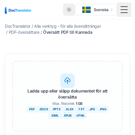
Svenska
Växl
DocTranslator
/
Alla verktyg - för alla översättningar
/
PDF-översättare
/
Översätt PDF till Kannada
Ladda upp eller släpp dokumentet för att
översätta
Max. filstorlek
1 GB
.PDF
.DOCX
.PPTX
. XLSX
.TXT
.JPG
.PNG
. IDML
. EPUB
.HTML