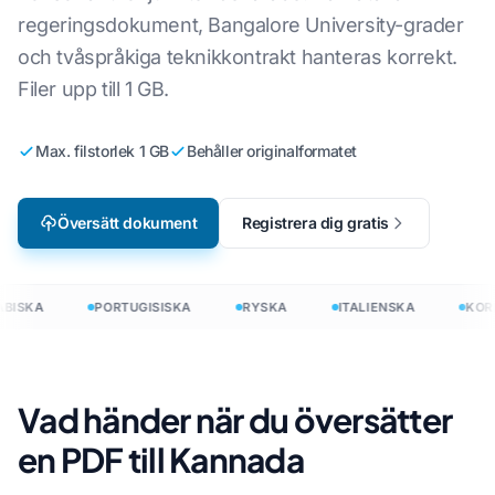
regeringsdokument, Bangalore University-grader
och tvåspråkiga teknikkontrakt hanteras korrekt.
Filer upp till 1 GB.
Max. filstorlek 1 GB
Behåller originalformatet
Översätt dokument
Registrera dig gratis
BISKA
PORTUGISISKA
RYSKA
ITALIENSKA
KOR
Vad händer när du översätter
en PDF till Kannada