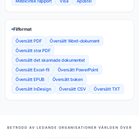
Medicinsk rapport
Visa
Apostill
Filformat
Översätt PDF
Översätt Word-dokument
Översätt stor PDF
Översätt det skannade dokumentet
Översätt Excel-fil
Översätt PowerPoint
Översätt EPUB
Översätt boken
Översätt InDesign
Översätt CSV
Översätt TXT
VÅRA PARTNERS
BETRODD AV LEDANDE ORGANISATIONER VÄRLDEN ÖVER