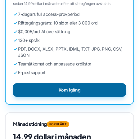
sedan 14,99 dollar i månaden efter att rättegången avslutats
7-dagars full access-provperiod
Rättegångsgräns: 10 sidor eller 3 000 ord
$0,005/ord AI översättning
120+ språk
PDF, DOCX, XLSX, PPTX, IDML, TXT, JPG, PNG, CSV,
JSON
Teamåtkomst och anpassade ordlistor
E-postsupport
Kom igång
Månadstidning
POPULÄRT
14,99 dollar i månaden