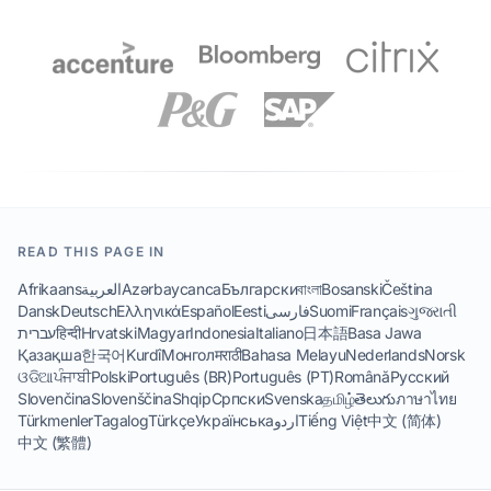
READ THIS PAGE IN
Afrikaans
العربية
Azərbaycanca
Български
বাংলা
Bosanski
Čeština
Dansk
Deutsch
Ελληνικά
Español
Eesti
فارسی
Suomi
Français
ગુજરાતી
עברית
हिन्दी
Hrvatski
Magyar
Indonesia
Italiano
日本語
Basa Jawa
Қазақша
한국어
Kurdî
Монгол
मराठी
Bahasa Melayu
Nederlands
Norsk
ଓଡିଆ
ਪੰਜਾਬੀ
Polski
Português (BR)
Português (PT)
Română
Русский
Slovenčina
Slovenščina
Shqip
Српски
Svenska
தமிழ்
తెలుగు
ภาษาไทย
Türkmenler
Tagalog
Türkçe
Українська
اردو
Tiếng Việt
中文 (简体)
中文 (繁體)