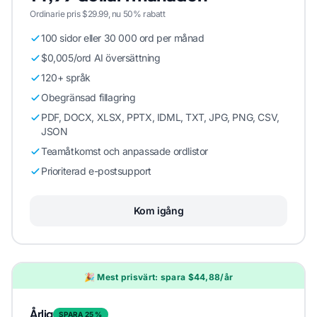
Ordinarie pris $29.99, nu 50% rabatt
100 sidor eller 30 000 ord per månad
$0,005/ord AI översättning
120+ språk
Obegränsad fillagring
PDF, DOCX, XLSX, PPTX, IDML, TXT, JPG, PNG, CSV,
JSON
Teamåtkomst och anpassade ordlistor
Prioriterad e-postsupport
Kom igång
🎉 Mest prisvärt: spara $44,88/år
Årlig
SPARA 25 %