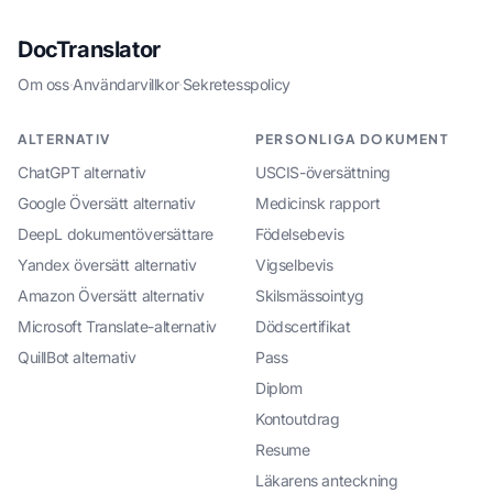
DocTranslator
Om oss
·
Användarvillkor
·
Sekretesspolicy
ALTERNATIV
PERSONLIGA DOKUMENT
ChatGPT alternativ
USCIS-översättning
Google Översätt alternativ
Medicinsk rapport
DeepL dokumentöversättare
Födelsebevis
Yandex översätt alternativ
Vigselbevis
Amazon Översätt alternativ
Skilsmässointyg
Microsoft Translate-alternativ
Dödscertifikat
QuillBot alternativ
Pass
Diplom
Kontoutdrag
Resume
Läkarens anteckning