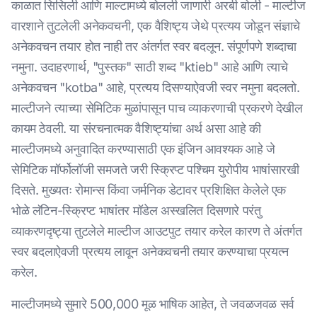
काळात सिसिली आणि माल्टामध्ये बोलली जाणारी अरबी बोली - माल्टीज
वारशाने तुटलेली अनेकवचनी, एक वैशिष्ट्य जेथे प्रत्यय जोडून संज्ञाचे
अनेकवचन तयार होत नाही तर अंतर्गत स्वर बदलून. संपूर्णपणे शब्दाचा
नमुना. उदाहरणार्थ, "पुस्तक" साठी शब्द "ktieb" आहे आणि त्याचे
अनेकवचन "kotba" आहे, प्रत्यय दिसण्याऐवजी स्वर नमुना बदलतो.
माल्टीजने त्याच्या सेमिटिक मुळांपासून पाच व्याकरणाची प्रकरणे देखील
कायम ठेवली. या संरचनात्मक वैशिष्ट्यांचा अर्थ असा आहे की
माल्टीजमध्ये अनुवादित करण्यासाठी एक इंजिन आवश्यक आहे जे
सेमिटिक मॉर्फोलॉजी समजते जरी स्क्रिप्ट पश्चिम युरोपीय भाषांसारखी
दिसते. मुख्यतः रोमान्स किंवा जर्मनिक डेटावर प्रशिक्षित केलेले एक
भोळे लॅटिन-स्क्रिप्ट भाषांतर मॉडेल अस्खलित दिसणारे परंतु
व्याकरणदृष्ट्या तुटलेले माल्टीज आउटपुट तयार करेल कारण ते अंतर्गत
स्वर बदलाऐवजी प्रत्यय लावून अनेकवचनी तयार करण्याचा प्रयत्न
करेल.
माल्टीजमध्ये सुमारे 500,000 मूळ भाषिक आहेत, ते जवळजवळ सर्व