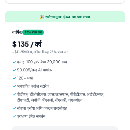
🎉 सर्वोत्तम मूल्य: $44.88/वर्ष वाचवा
वार्षिक
25% बचत करा
$ 135 / वर्ष
~$11.25/महिना, मासिक विरुद्ध 25% बचत करा
दरमहा 100 पृष्ठे किंवा 30,000 शब्द
$0.005/शब्द AI भाषांतर
120+ भाषा
अमर्यादित फाईल स्टोरेज
पीडीएफ, डीओसीएक्स, एक्सएलएसएक्स, पीपीटीएक्स, आईडीएमएल,
टीएक्सटी, जेपीजी, पीएनजी, सीएसव्ही, जेएसओएन
संघाचा प्रवेश आणि कस्टम शब्दसंग्रह
प्राधान्य ईमेल समर्थन