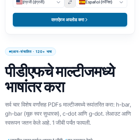
इंग्रजी (इंग्रजी)
Español (स्पॅनिश)
दस्तऐवज अपलोड करा
एआय-संचालित · 120+ भाषा
पीडीएफचे माल्टीजमध्ये
भाषांतर करा
सर्व चार विशेष वर्णांसह PDFs माल्टीजमध्ये रूपांतरित करा: h-bar,
gh-bar (मूक स्वर सुधारक), c-dot आणि g-dot. लेआउट आणि
स्वरूपन जतन केले आहे. 1 जीबी पर्यंत फायली.