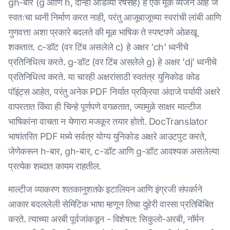
gh-बार (g आणि h, दोन्ही आडव्या रेषेसह) हे एक मूक व्यंजन आहे जे
स्वतःचा ध्वनी निर्माण करत नाही, परंतु आजूबाजूच्या स्वरांची लांबी आणि
गुणवत्ता अशा प्रकारे बदलते की मूळ भाषिक ते स्पष्टपणे ओळखू
शकतात. c-डॉट (वर टिंब असलेले c) हे अक्षर 'ch' ध्वनीचे
प्रतिनिधित्व करते. g-डॉट (वर टिंब असलेले g) हे अक्षर 'dj' ध्वनीचे
प्रतिनिधित्व करते. या चारही अक्षरांसाठी स्वतंत्र युनिकोड कोड
पॉइंट्स आहेत, परंतु अनेक PDF निर्यात प्रक्रिया अंदाजे पर्यायी अक्षरे
वापरतात किंवा ही चिन्हे पूर्णपणे वगळतात, ज्यामुळे साक्षर माल्टीज
भाषिकांना वाचता न येणारा मजकूर तयार होतो. DocTranslator
भाषांतरित PDF मध्ये सर्वत्र योग्य युनिकोड अक्षरे आउटपुट करते,
जेणेकरून h-बार, gh-बार, c-डॉट आणि g-डॉट आवश्यक असलेल्या
प्रत्येक शब्दात कायम राहतील.
माल्टीज व्याकरण शतकानुशतके इटालियन आणि इंग्रजी संपर्काने
आकार बदललेली सेमिटिक भाषा म्हणून तिचा दुहेरी वारसा प्रतिबिंबित
करते. त्याच्या अरबी पूर्वजांकडून - विशेषत: सिकुलो-अरबी, नॉर्मन