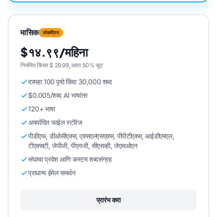
मासिक
लोकप्रिय
$१४.९९/महिना
नियमित किंमत $ 29.99, आता 50% सूट
दरमहा 100 पृष्ठे किंवा 30,000 शब्द
$0.005/शब्द AI भाषांतर
120+ भाषा
अमर्यादित फाईल स्टोरेज
पीडीएफ, डीओसीएक्स, एक्सएलएसएक्स, पीपीटीएक्स, आईडीएमएल,
टीएक्सटी, जेपीजी, पीएनजी, सीएसव्ही, जेएसओएन
संघाचा प्रवेश आणि कस्टम शब्दसंग्रह
प्राधान्य ईमेल समर्थन
प्रारंभ करा