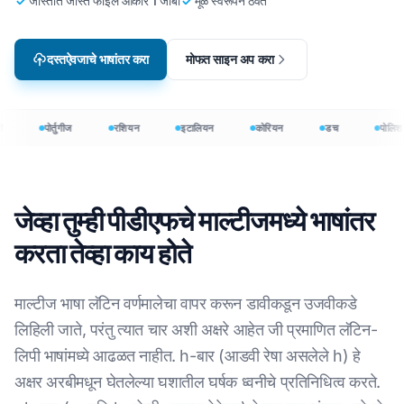
जास्तीत जास्त फाईल आकार 1 जीबी
मूळ स्वरूपन ठेवते
दस्तऐवजाचे भाषांतर करा
मोफत साइन अप करा
पोर्तुगीज
रशियन
इटालियन
कोरियन
डच
पोलिश
जेव्हा तुम्ही पीडीएफचे माल्टीजमध्ये भाषांतर
करता तेव्हा काय होते
माल्टीज भाषा लॅटिन वर्णमालेचा वापर करून डावीकडून उजवीकडे
लिहिली जाते, परंतु त्यात चार अशी अक्षरे आहेत जी प्रमाणित लॅटिन-
लिपी भाषांमध्ये आढळत नाहीत. h-बार (आडवी रेषा असलेले h) हे
अक्षर अरबीमधून घेतलेल्या घशातील घर्षक ध्वनीचे प्रतिनिधित्व करते.