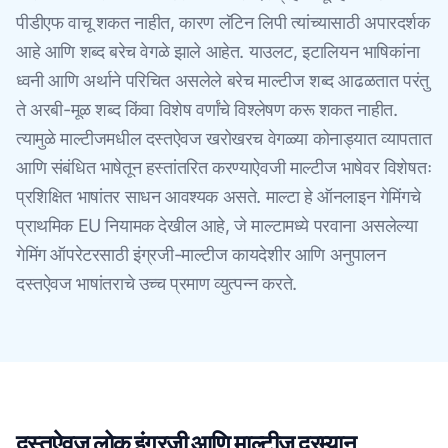
पीडीएफ वाचू शकत नाहीत, कारण लॅटिन लिपी त्यांच्यासाठी अपारदर्शक
आहे आणि शब्द बरेच वेगळे झाले आहेत. याउलट, इटालियन भाषिकांना
ध्वनी आणि अर्थाने परिचित असलेले बरेच माल्टीज शब्द आढळतात परंतु
ते अरबी-मूळ शब्द किंवा विशेष वर्णांचे विश्लेषण करू शकत नाहीत.
त्यामुळे माल्टीजमधील दस्तऐवज खरोखरच वेगळ्या कोनाड्यात व्यापतात
आणि संबंधित भाषेतून हस्तांतरित करण्याऐवजी माल्टीज भाषेवर विशेषतः
प्रशिक्षित भाषांतर साधन आवश्यक असते. माल्टा हे ऑनलाइन गेमिंगचे
प्राथमिक EU नियामक देखील आहे, जे माल्टामध्ये परवाना असलेल्या
गेमिंग ऑपरेटरसाठी इंग्रजी-माल्टीज कायदेशीर आणि अनुपालन
दस्तऐवज भाषांतराचे उच्च प्रमाण व्युत्पन्न करते.
दस्तऐवज लोक इंग्रजी आणि माल्टीज दरम्यान