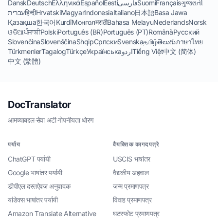
Dansk
Deutsch
Ελληνικά
Español
Eesti
فارسی
Suomi
Français
ગુજરાતી
עברית
हिन्दी
Hrvatski
Magyar
Indonesia
Italiano
日本語
Basa Jawa
Қазақша
한국어
Kurdî
Монгол
मराठी
Bahasa Melayu
Nederlands
Norsk
ଓଡିଆ
ਪੰਜਾਬੀ
Polski
Português (BR)
Português (PT)
Română
Русский
Slovenčina
Slovenščina
Shqip
Српски
Svenska
தமிழ்
తెలుగు
ภาษาไทย
Türkmenler
Tagalog
Türkçe
Українська
اردو
Tiếng Việt
中文 (简体)
中文 (繁體)
DocTranslator
आमच्याबद्दल
·
सेवा अटी
·
गोपनीयता धोरण
पर्याय
वैयक्तिक कागदपत्रे
ChatGPT पर्यायी
USCIS भाषांतर
Google भाषांतर पर्यायी
वैद्यकीय अहवाल
डीपीएल दस्तऐवज अनुवादक
जन्म प्रमाणपत्र
यांडेक्स भाषांतर पर्यायी
विवाह प्रमाणपत्र
Amazon Translate Alternative
घटस्फोट प्रमाणपत्र