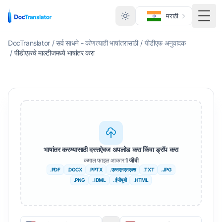
मराठी
मेनू ट
DocTranslator
/
सर्व साधने - कोणत्याही भाषांतरासाठी
/
पीडीएफ अनुवादक
/
पीडीएफचे माल्टीजमध्ये भाषांतर करा
भाषांतर करण्यासाठी दस्तऐवज अपलोड करा किंवा ड्रॉप करा
कमाल फाइल आकार
1 जीबी
.PDF
.DOCX
.PPTX
. एक्सएलएसएक्स
.TXT
.JPG
.PNG
. IDML
. ईपीयूबी
.HTML