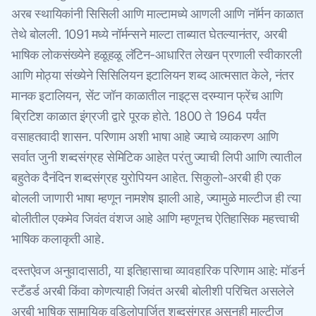
अरब स्थायिकांनी सिसिली आणि माल्टामध्ये आणली आणि नॉर्मन काळात
तेथे बोलली. 1091 मध्ये नॉर्मन्सने माल्टा ताब्यात घेतल्यानंतर, अरबी
भाषिक लोकसंख्येने हळूहळू लॅटिन-आधारित लेखन प्रणाली स्वीकारली
आणि मोठ्या संख्येने सिसिलियन इटालियन शब्द आत्मसात केले, नंतर
मानक इटालियन, सेंट जॉन काळातील नाइट्स दरम्यान फ्रेंच आणि
ब्रिटिश काळात इंग्रजी द्वारे पूरक होते. 1800 ते 1964 पर्यंत
वसाहतवादी शासन. परिणाम अशी भाषा आहे ज्याचे व्याकरण आणि
सर्वात जुनी शब्दसंग्रह सेमिटिक आहेत परंतु ज्याची लिपी आणि त्यातील
बहुतेक दैनंदिन शब्दसंग्रह युरोपियन आहेत. सिकुलो-अरबी ही एक
बोलली जाणारी भाषा म्हणून नामशेष झाली आहे, ज्यामुळे माल्टीज ही त्या
बोलीतील एकमेव जिवंत वंशज आहे आणि म्हणूनच ऐतिहासिक महत्त्वाची
भाषिक कलाकृती आहे.
दस्तऐवज अनुवादासाठी, या इतिहासाचा व्यावहारिक परिणाम आहे: मॉडर्न
स्टँडर्ड अरबी किंवा कोणत्याही जिवंत अरबी बोलीशी परिचित असलेले
अरबी भाषिक सामायिक वडिलोपार्जित शब्दसंग्रह असूनही माल्टीज