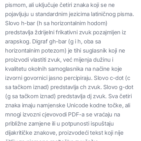
pismom, ali uključuje četiri znaka koji se ne
pojavljuju u standardnim jezicima latiničnog pisma.
Slovo h-bar (h sa horizontalnim hodom)
predstavlja ždrijelni frikativni zvuk pozajmljen iz
arapskog. Digraf gh-bar (g i h, oba sa
horizontalnim potezom) je tihi suglasnik koji ne
proizvodi vlastiti zvuk, već mijenja dužinu i
kvalitetu okolnih samoglasnika na načine koje
izvorni govornici jasno percipiraju. Slovo c-dot (c
sa tačkom iznad) predstavlja ch zvuk. Slovo g-dot
(g sa tačkom iznad) predstavlja dj zvuk. Sva četiri
znaka imaju namjenske Unicode kodne točke, ali
mnogi izvozni cjevovodi PDF-a se vraćaju na
približne zamjene ili u potpunosti ispuštaju
dijakritičke znakove, proizvodeći tekst koji nije