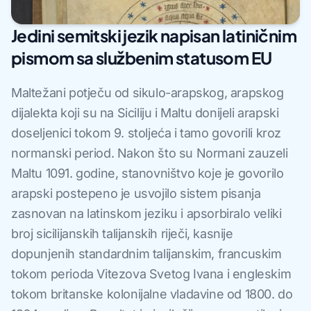
Jedini semitski jezik napisan latiničnim
pismom sa službenim statusom EU
Maltežani potječu od sikulo-arapskog, arapskog
dijalekta koji su na Siciliju i Maltu donijeli arapski
doseljenici tokom 9. stoljeća i tamo govorili kroz
normanski period. Nakon što su Normani zauzeli
Maltu 1091. godine, stanovništvo koje je govorilo
arapski postepeno je usvojilo sistem pisanja
zasnovan na latinskom jeziku i apsorbiralo veliki
broj sicilijanskih talijanskih riječi, kasnije
dopunjenih standardnim talijanskim, francuskim
tokom perioda Vitezova Svetog Ivana i engleskim
tokom britanske kolonijalne vladavine od 1800. do