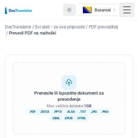
Bosanski
Togg
DocTranslator
/
Svi alati - za sve prijevode
/
PDF prevoditelj
/
Prevedi PDF na malteški
Prenesite ili ispustite dokument za
prevođenje
Max. veličina datoteke
1 GB
.PDF
.DOCX
.PPTX
.XLSX
.TXT
.JPG
.PNG
.IDML
.EPUB
.HTML