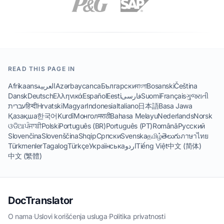
READ THIS PAGE IN
Afrikaans
العربية
Azərbaycanca
Български
বাংলা
Bosanski
Čeština
Dansk
Deutsch
Ελληνικά
Español
Eesti
فارسی
Suomi
Français
ગુજરાતી
עברית
हिन्दी
Hrvatski
Magyar
Indonesia
Italiano
日本語
Basa Jawa
Қазақша
한국어
Kurdî
Монгол
मराठी
Bahasa Melayu
Nederlands
Norsk
ଓଡିଆ
ਪੰਜਾਬੀ
Polski
Português (BR)
Português (PT)
Română
Русский
Slovenčina
Slovenščina
Shqip
Српски
Svenska
தமிழ்
తెలుగు
ภาษาไทย
Türkmenler
Tagalog
Türkçe
Українська
اردو
Tiếng Việt
中文 (简体)
中文 (繁體)
DocTranslator
O nama
·
Uslovi korišćenja usluga
·
Politika privatnosti