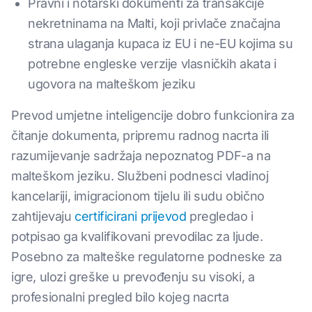
Pravni i notarski dokumenti za transakcije
nekretninama na Malti, koji privlače značajna
strana ulaganja kupaca iz EU i ne-EU kojima su
potrebne engleske verzije vlasničkih akata i
ugovora na malteškom jeziku
Prevod umjetne inteligencije dobro funkcionira za
čitanje dokumenta, pripremu radnog nacrta ili
razumijevanje sadržaja nepoznatog PDF-a na
malteškom jeziku. Službeni podnesci vladinoj
kancelariji, imigracionom tijelu ili sudu obično
zahtijevaju
certificirani prijevod
pregledao i
potpisao ga kvalifikovani prevodilac za ljude.
Posebno za malteške regulatorne podneske za
igre, ulozi greške u prevođenju su visoki, a
profesionalni pregled bilo kojeg nacrta