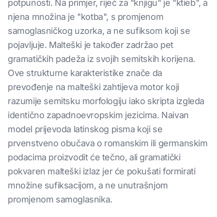
potpunosti. Na primjer, riječ za "knjigu" je "ktieb", a
njena množina je "kotba", s promjenom
samoglasničkog uzorka, a ne sufiksom koji se
pojavljuje. Malteški je također zadržao pet
gramatičkih padeža iz svojih semitskih korijena.
Ove strukturne karakteristike znače da
prevođenje na malteški zahtijeva motor koji
razumije semitsku morfologiju iako skripta izgleda
identično zapadnoevropskim jezicima. Naivan
model prijevoda latinskog pisma koji se
prvenstveno obučava o romanskim ili germanskim
podacima proizvodit će tečno, ali gramatički
pokvaren malteški izlaz jer će pokušati formirati
množine sufiksacijom, a ne unutrašnjom
promjenom samoglasnika.