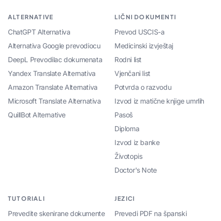
ALTERNATIVE
LIČNI DOKUMENTI
ChatGPT Alternativa
Prevod USCIS-a
Alternativa Google prevodiocu
Medicinski izvještaj
DeepL Prevodilac dokumenata
Rodni list
Yandex Translate Alternativa
Vjenčani list
Amazon Translate Alternativa
Potvrda o razvodu
Microsoft Translate Alternativa
Izvod iz matične knjige umrlih
QuillBot Alternative
Pasoš
Diploma
Izvod iz banke
Životopis
Doctor's Note
TUTORIALI
JEZICI
Prevedite skenirane dokumente
Prevedi PDF na španski