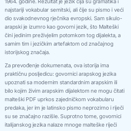
1964. godine. Rezultat je jezik čija su gramatika i
najstariji vokabular semitski, ali čije su pismo i veći
dio svakodnevnog rječnika evropski. Sam sikulo-
arapski je izumro kao govorni jezik, što Malteški
čini jedinim preživjelim potomkom tog dijalekta, a
samim tim i jezičkim artefaktom od značajnog
istorijskog značaja.
Za prevođenje dokumenata, ova istorija ima
praktičnu posljedicu: govornici arapskog jezika
upoznati sa modernim standardnim arapskim ili
bilo kojim živim arapskim dijalektom ne mogu čitati
malteški PDF uprkos zajedničkom vokabularu
predaka, jer im je latinsko pismo neprozirno i riječi
su se značajno razišle. Suprotno tome, govornici
italijanskog jezika nalaze mnoge malteške riječi