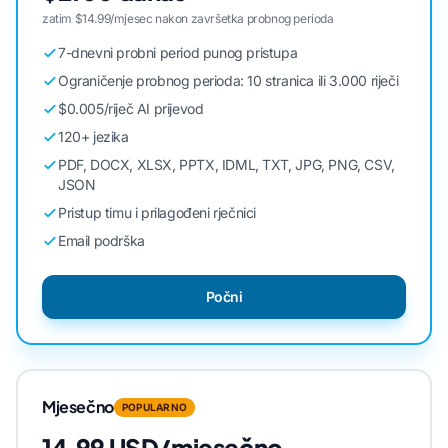
zatim $14.99/mjesec nakon završetka probnog perioda
7-dnevni probni period punog pristupa
Ograničenje probnog perioda: 10 stranica ili 3.000 riječi
$0.005/riječ AI prijevod
120+ jezika
PDF, DOCX, XLSX, PPTX, IDML, TXT, JPG, PNG, CSV,
JSON
Pristup timu i prilagođeni rječnici
Email podrška
Počni
Mjesečno
POPULARNO
14,99 USD/mjesečno