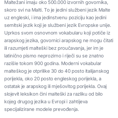
Maltežani imaju oko 500.000 izvornih govornika,
skoro svi na Malti. To je jedini službeni jezik Malte
uz engleski, i ima jedinstvenu poziciju kao jedini
semitski jezik koji je službeni jezik Evropske unije.
Uprkos svom osnovnom vokabularu koji potiče iz
arapskog jezika, govornici arapskog ne mogu čitati
ili razumjeti malteški bez proučavanja, jer im je
latinično pismo neprozirno i riječi su se znatno
razišle tokom 900 godina. Moderni vokabular
malteškog je otprilike 30 do 40 posto italijanskog
porijekla, oko 20 posto engleskog porijekla, a
ostatak je arapskog ili mješovitog porijekla. Ovaj
slojevit leksikon čini malteški za razliku od bilo
kojeg drugog jezika u Evropi i zahtijeva
specijalizirane modele prevođenja.