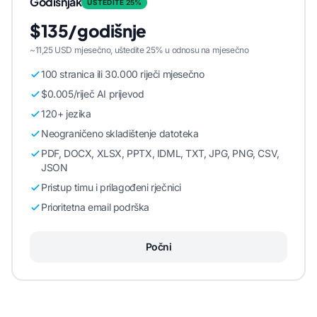
Godišnjak
UŠTEDITE 25%
$135/godišnje
~11,25 USD mjesečno, uštedite 25% u odnosu na mjesečno
100 stranica ili 30.000 riječi mjesečno
$0.005/riječ AI prijevod
120+ jezika
Neograničeno skladištenje datoteka
PDF, DOCX, XLSX, PPTX, IDML, TXT, JPG, PNG, CSV,
JSON
Pristup timu i prilagođeni rječnici
Prioritetna email podrška
Počni