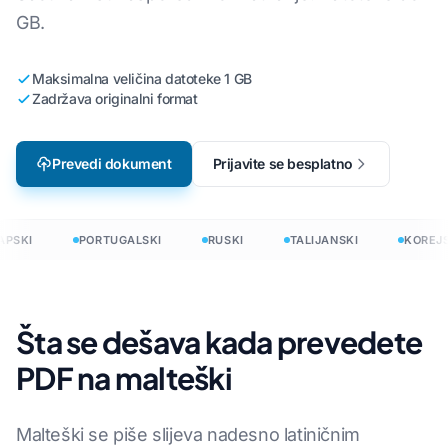
GB.
Maksimalna veličina datoteke 1 GB
Zadržava originalni format
Prevedi dokument
Prijavite se besplatno
PSKI
PORTUGALSKI
RUSKI
TALIJANSKI
KOREJS
Šta se dešava kada prevedete
PDF na malteški
Malteški se piše slijeva nadesno latiničnim