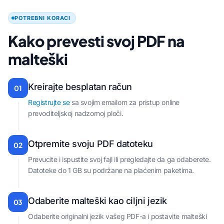
POTREBNI KORACI
Kako prevesti svoj PDF na
malteški
Kreirajte besplatan račun
01
Registrujte se
sa svojim emailom za pristup online
prevoditeljskoj nadzornoj ploči.
Otpremite svoju PDF datoteku
02
Prevucite i ispustite svoj fajl ili pregledajte da ga odaberete.
Datoteke do 1 GB su podržane na plaćenim paketima.
Odaberite malteški kao ciljni jezik
03
Odaberite originalni jezik vašeg PDF-a i postavite malteški