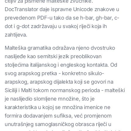
čitljiv za pismene malteške zvučnike.
DocTranslator daje ispravne Unicode znakove u
prevedenom PDF-u tako da se h-bar, gh-bar, c-
dot i g-dot zadržavaju u svakoj riječi koja ih
zahtijeva.
Malteška gramatika odražava njeno dvostruko
naslijeđe kao semitski jezik preoblikovan
stoljećima italijanskog i engleskog kontakta. Od
svog arapskog pretka - konkretno sikulo-
arapskog, arapskog dijalekta koji se govori na
Siciliji i Malti tokom normanskog perioda - malteški
je naslijedio slomljene množine, što je
karakteristika u kojoj se množina imenice ne
formira dodavanjem sufiksa, već promjenom
unutrašnjeg samoglasničkog obrasca riječi u