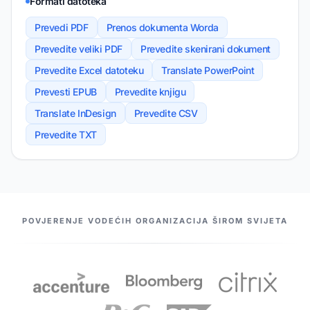
Formati datoteka
Prevedi PDF
Prenos dokumenta Worda
Prevedite veliki PDF
Prevedite skenirani dokument
Prevedite Excel datoteku
Translate PowerPoint
Prevesti EPUB
Prevedite knjigu
Translate InDesign
Prevedite CSV
Prevedite TXT
NAŠI PARTNERI
POVJERENJE VODEĆIH ORGANIZACIJA ŠIROM SVIJETA