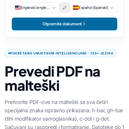
Engleski (engleski)
Español (španski)
Otpremite dokument
POKRETANO UMJETNOM INTELIGENCIJOM · 120+ JEZIKA
Prevedi PDF na
malteški
Pretvorite PDF-ove na malteški sa sva četiri
specijalna znaka ispravno prikazana: h-bar, gh-bar
(tihi modifikator samoglasnika), c-dot i g-dot.
Sačuvani su rasporedi i formatiranje. Datoteke do 1