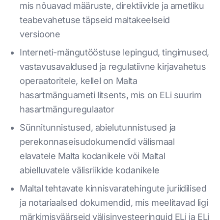
mis nõuavad määruste, direktiivide ja ametliku
teabevahetuse täpseid maltakeelseid
versioone
Interneti-mängutööstuse lepingud, tingimused,
vastavusavaldused ja regulatiivne kirjavahetus
operaatoritele, kellel on Malta
hasartmänguameti litsents, mis on ELi suurim
hasartmänguregulaator
Sünnitunnistused, abielutunnistused ja
perekonnaseisudokumendid välismaal
elavatele Malta kodanikele või Maltal
abielluvatele välisriikide kodanikele
Maltal tehtavate kinnisvaratehingute juriidilised
ja notariaalsed dokumendid, mis meelitavad ligi
märkimisväärseid välisinvesteeringuid ELi ja ELi