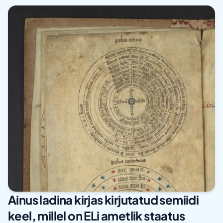
Ainus ladina kirjas kirjutatud semiidi
keel, millel on ELi ametlik staatus