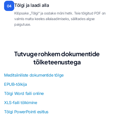
Tõlgi ja laadi alla
04
Klõpsake „Tõlgi“ ja oodake mõni hetk. Teie tõlgitud PDF on
valmis malta keeles allalaadimiseks, säilitades algse
paigutuse.
Tutvuge rohkem dokumentide
tõlketeenustega
Meditsiiniliste dokumentide tõlge
EPUB-tõlkija
Tõlgi Word faili online
XLS-faili tõlkimine
Tõlgi PowerPointi esitlus