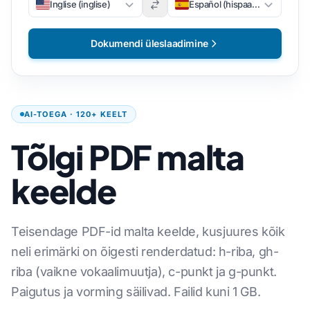
Inglise (inglise)
Español (hispaania)
Dokumendi üleslaadimine
AI-TOEGA · 120+ KEELT
Tõlgi PDF malta
keelde
Teisendage PDF-id malta keelde, kusjuures kõik
neli erimärki on õigesti renderdatud: h-riba, gh-
riba (vaikne vokaalimuutja), c-punkt ja g-punkt.
Paigutus ja vorming säilivad. Failid kuni 1 GB.