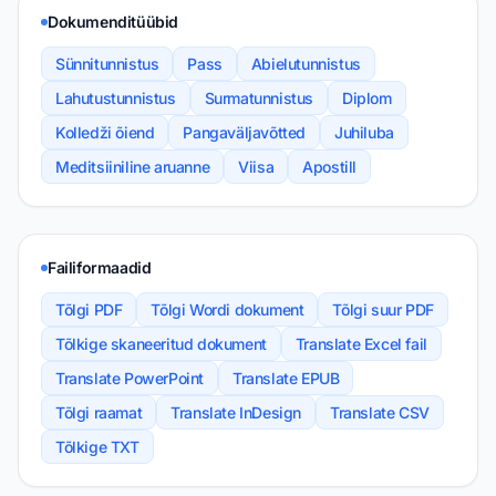
Dokumenditüübid
Sünnitunnistus
Pass
Abielutunnistus
Lahutustunnistus
Surmatunnistus
Diplom
Kolledži õiend
Pangaväljavõtted
Juhiluba
Meditsiiniline aruanne
Viisa
Apostill
Failiformaadid
Tõlgi PDF
Tõlgi Wordi dokument
Tõlgi suur PDF
Tõlkige skaneeritud dokument
Translate Excel fail
Translate PowerPoint
Translate EPUB
Tõlgi raamat
Translate InDesign
Translate CSV
Tõlkige TXT