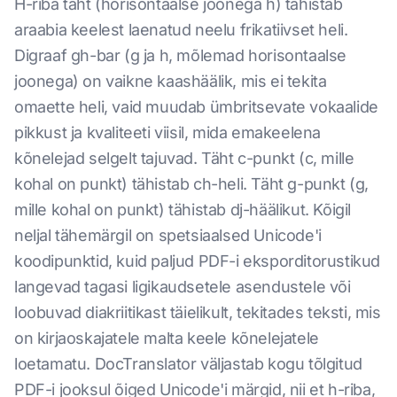
H-riba täht (horisontaalse joonega h) tähistab
araabia keelest laenatud neelu frikatiivset heli.
Digraaf gh-bar (g ja h, mõlemad horisontaalse
joonega) on vaikne kaashäälik, mis ei tekita
omaette heli, vaid muudab ümbritsevate vokaalide
pikkust ja kvaliteeti viisil, mida emakeelena
kõnelejad selgelt tajuvad. Täht c-punkt (c, mille
kohal on punkt) tähistab ch-heli. Täht g-punkt (g,
mille kohal on punkt) tähistab dj-häälikut. Kõigil
neljal tähemärgil on spetsiaalsed Unicode'i
koodipunktid, kuid paljud PDF-i eksporditorustikud
langevad tagasi ligikaudsetele asendustele või
loobuvad diakriitikast täielikult, tekitades teksti, mis
on kirjaoskajatele malta keele kõnelejatele
loetamatu. DocTranslator väljastab kogu tõlgitud
PDF-i jooksul õiged Unicode'i märgid, nii et h-riba,