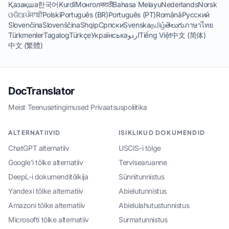
Қазақша
한국어
Kurdî
Монгол
मराठी
Bahasa Melayu
Nederlands
Norsk
ଓଡିଆ
ਪੰਜਾਬੀ
Polski
Português (BR)
Português (PT)
Română
Русский
Slovenčina
Slovenščina
Shqip
Српски
Svenska
தமிழ்
తెలుగు
ภาษาไทย
Türkmenler
Tagalog
Türkçe
Українська
اردو
Tiếng Việt
中文 (简体)
中文 (繁體)
DocTranslator
Meist
·
Teenusetingimused
·
Privaatsuspoliitika
ALTERNATIIVID
ISIKLIKUD DOKUMENDID
ChatGPT alternatiiv
USCIS-i tõlge
Google'i tõlke alternatiiv
Tervisearuanne
DeepL-i dokumenditõlkija
Sünnitunnistus
Yandexi tõlke alternatiiv
Abielutunnistus
Amazoni tõlke alternatiiv
Abielulahutustunnistus
Microsofti tõlke alternatiiv
Surmatunnistus