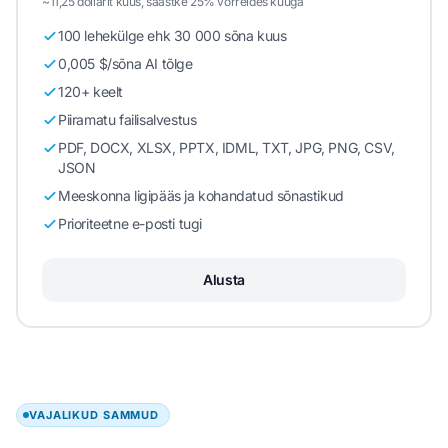
~11,25 dollarit kuus, säästke 25% võrreldes kuuga
100 lehekülge ehk 30 000 sõna kuus
0,005 $/sõna AI tõlge
120+ keelt
Piiramatu failisalvestus
PDF, DOCX, XLSX, PPTX, IDML, TXT, JPG, PNG, CSV,
JSON
Meeskonna ligipääs ja kohandatud sõnastikud
Prioriteetne e-posti tugi
Alusta
VAJALIKUD SAMMUD