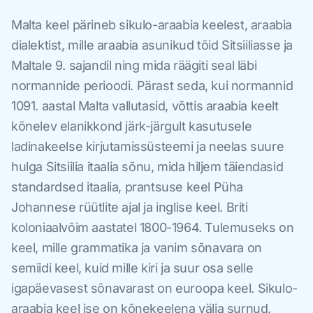
Malta keel pärineb sikulo-araabia keelest, araabia
dialektist, mille araabia asunikud tõid Sitsiiliasse ja
Maltale 9. sajandil ning mida räägiti seal läbi
normannide perioodi. Pärast seda, kui normannid
1091. aastal Malta vallutasid, võttis araabia keelt
kõnelev elanikkond järk-järgult kasutusele
ladinakeelse kirjutamissüsteemi ja neelas suure
hulga Sitsiilia itaalia sõnu, mida hiljem täiendasid
standardsed itaalia, prantsuse keel Püha
Johannese rüütlite ajal ja inglise keel. Briti
koloniaalvõim aastatel 1800-1964. Tulemuseks on
keel, mille grammatika ja vanim sõnavara on
semiidi keel, kuid mille kiri ja suur osa selle
igapäevasest sõnavarast on euroopa keel. Sikulo-
araabia keel ise on kõnekeelena välja surnud,