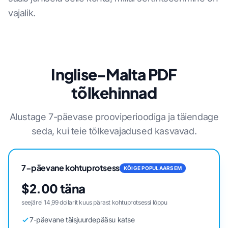
vajalik.
Inglise-Malta PDF
tõlkehinnad
Alustage 7-päevase prooviperioodiga ja täiendage
seda, kui teie tõlkevajadused kasvavad.
7-päevane kohtuprotsess
KÕIGE POPULAARSEM
$2.00 täna
seejärel 14,99 dollarit kuus pärast kohtuprotsessi lõppu
7-päevane täisjuurdepääsu katse