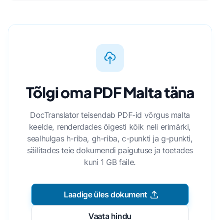
Tõlgi oma PDF Malta täna
DocTranslator teisendab PDF-id võrgus malta
keelde, renderdades õigesti kõik neli erimärki,
sealhulgas h-riba, gh-riba, c-punkti ja g-punkti,
säilitades teie dokumendi paigutuse ja toetades
kuni 1 GB faile.
Laadige üles dokument
Vaata hindu