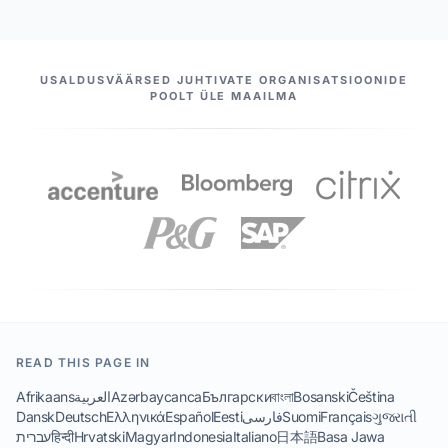
MEIE PARTNERID
USALDUSVÄÄRSED JUHTIVATE ORGANISATSIOONIDE
POOLT ÜLE MAAILMA
READ THIS PAGE IN
Afrikaans
العربية
Azərbaycanca
Български
বাংলা
Bosanski
Čeština
Dansk
Deutsch
Ελληνικά
Español
Eesti
فارسی
Suomi
Français
ગુજરાતી
עברית
हिन्दी
Hrvatski
Magyar
Indonesia
Italiano
日本語
Basa Jawa