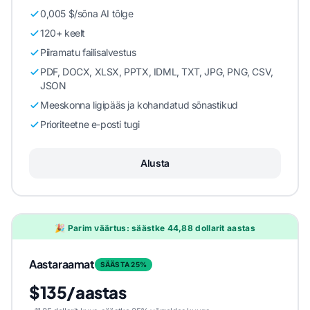
0,005 $/sõna AI tõlge
120+ keelt
Piiramatu failisalvestus
PDF, DOCX, XLSX, PPTX, IDML, TXT, JPG, PNG, CSV,
JSON
Meeskonna ligipääs ja kohandatud sõnastikud
Prioriteetne e-posti tugi
Alusta
🎉 Parim väärtus: säästke 44,88 dollarit aastas
Aastaraamat
SÄÄSTA 25%
$135/aastas