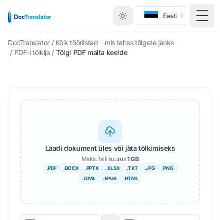
Eesti
Lüli
DocTranslator
/
Kõik tööriistad – mis tahes tõlgete jaoks
/
PDF-i tõlkija
/
Tõlgi PDF malta keelde
Laadi dokument üles või jäta tõlkimiseks
Maks. faili suurus
1 GB
.PDF
.DOCX
.PPTX
. XLSX
.TXT
.JPG
.PNG
. IDML
. EPUB
.HTML