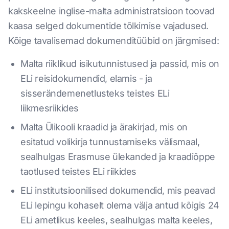
kakskeelne inglise-malta administratsioon toovad
kaasa selged dokumentide tõlkimise vajadused.
Kõige tavalisemad dokumenditüübid on järgmised:
Malta riiklikud isikutunnistused ja passid, mis on
ELi reisidokumendid, elamis - ja
sisserändemenetlusteks teistes ELi
liikmesriikides
Malta Ülikooli kraadid ja ärakirjad, mis on
esitatud volikirja tunnustamiseks välismaal,
sealhulgas Erasmuse ülekanded ja kraadiõppe
taotlused teistes ELi riikides
ELi institutsioonilised dokumendid, mis peavad
ELi lepingu kohaselt olema välja antud kõigis 24
ELi ametlikus keeles, sealhulgas malta keeles,