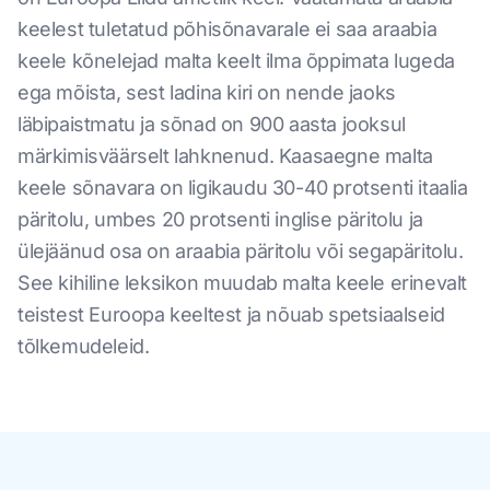
keelest tuletatud põhisõnavarale ei saa araabia
keele kõnelejad malta keelt ilma õppimata lugeda
ega mõista, sest ladina kiri on nende jaoks
läbipaistmatu ja sõnad on 900 aasta jooksul
märkimisväärselt lahknenud. Kaasaegne malta
keele sõnavara on ligikaudu 30-40 protsenti itaalia
päritolu, umbes 20 protsenti inglise päritolu ja
ülejäänud osa on araabia päritolu või segapäritolu.
See kihiline leksikon muudab malta keele erinevalt
teistest Euroopa keeltest ja nõuab spetsiaalseid
tõlkemudeleid.