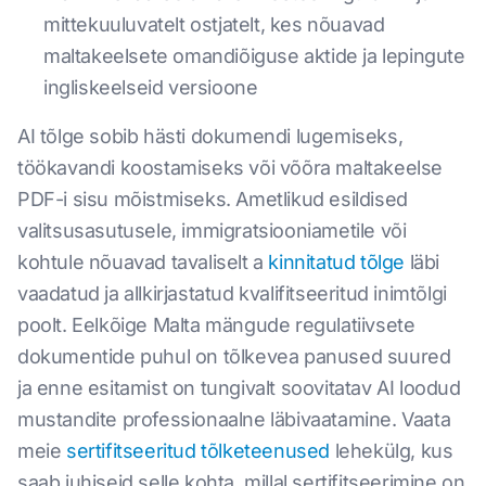
mittekuuluvatelt ostjatelt, kes nõuavad
maltakeelsete omandiõiguse aktide ja lepingute
ingliskeelseid versioone
AI tõlge sobib hästi dokumendi lugemiseks,
töökavandi koostamiseks või võõra maltakeelse
PDF-i sisu mõistmiseks. Ametlikud esildised
valitsusasutusele, immigratsiooniametile või
kohtule nõuavad tavaliselt a
kinnitatud tõlge
läbi
vaadatud ja allkirjastatud kvalifitseeritud inimtõlgi
poolt. Eelkõige Malta mängude regulatiivsete
dokumentide puhul on tõlkevea panused suured
ja enne esitamist on tungivalt soovitatav AI loodud
mustandite professionaalne läbivaatamine. Vaata
meie
sertifitseeritud tõlketeenused
lehekülg, kus
saab juhiseid selle kohta, millal sertifitseerimine on