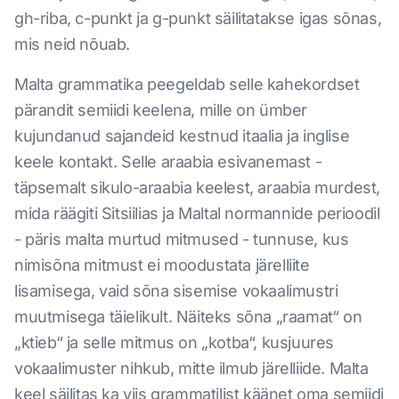
gh-riba, c-punkt ja g-punkt säilitatakse igas sõnas,
mis neid nõuab.
Malta grammatika peegeldab selle kahekordset
pärandit semiidi keelena, mille on ümber
kujundanud sajandeid kestnud itaalia ja inglise
keele kontakt. Selle araabia esivanemast -
täpsemalt sikulo-araabia keelest, araabia murdest,
mida räägiti Sitsiilias ja Maltal normannide perioodil
- päris malta murtud mitmused - tunnuse, kus
nimisõna mitmust ei moodustata järelliite
lisamisega, vaid sõna sisemise vokaalimustri
muutmisega täielikult. Näiteks sõna „raamat“ on
„ktieb“ ja selle mitmus on „kotba“, kusjuures
vokaalimuster nihkub, mitte ilmub järelliide. Malta
keel säilitas ka viis grammatilist käänet oma semiidi