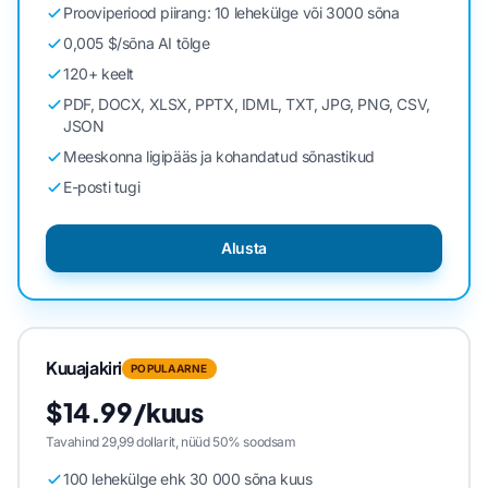
Prooviperiood piirang: 10 lehekülge või 3000 sõna
0,005 $/sõna AI tõlge
120+ keelt
PDF, DOCX, XLSX, PPTX, IDML, TXT, JPG, PNG, CSV,
JSON
Meeskonna ligipääs ja kohandatud sõnastikud
E-posti tugi
Alusta
Kuuajakiri
POPULAARNE
$14.99/kuus
Tavahind 29,99 dollarit, nüüd 50% soodsam
100 lehekülge ehk 30 000 sõna kuus