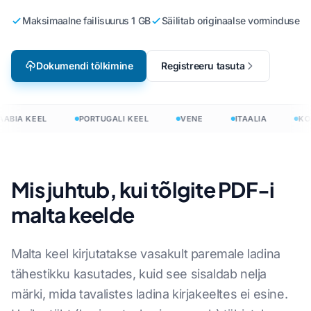
Maksimaalne failisuurus 1 GB
Säilitab originaalse vorminduse
Dokumendi tõlkimine
Registreeru tasuta
ABIA KEEL
PORTUGALI KEEL
VENE
ITAALIA
KO
Mis juhtub, kui tõlgite PDF-i
malta keelde
Malta keel kirjutatakse vasakult paremale ladina
tähestikku kasutades, kuid see sisaldab nelja
märki, mida tavalistes ladina kirjakeeltes ei esine.