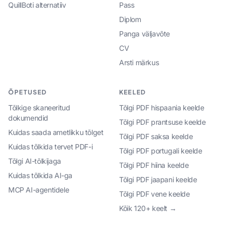
QuillBoti alternatiiv
Pass
Diplom
Panga väljavõte
CV
Arsti märkus
ÕPETUSED
KEELED
Tõlkige skaneeritud
Tõlgi PDF hispaania keelde
dokumendid
Tõlgi PDF prantsuse keelde
Kuidas saada ametlikku tõlget
Tõlgi PDF saksa keelde
Kuidas tõlkida tervet PDF-i
Tõlgi PDF portugali keelde
Tõlgi AI-tõlkijaga
Tõlgi PDF hiina keelde
Kuidas tõlkida AI-ga
Tõlgi PDF jaapani keelde
MCP AI-agentidele
Tõlgi PDF vene keelde
Kõik 120+ keelt →