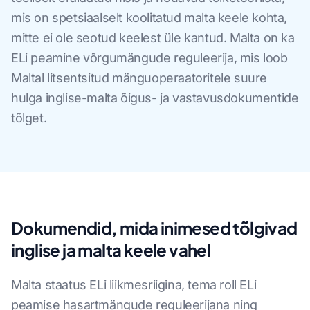
mis on spetsiaalselt koolitatud malta keele kohta,
mitte ei ole seotud keelest üle kantud. Malta on ka
ELi peamine võrgumängude reguleerija, mis loob
Maltal litsentsitud mänguoperaatoritele suure
hulga inglise-malta õigus- ja vastavusdokumentide
tõlget.
Dokumendid, mida inimesed tõlgivad
inglise ja malta keele vahel
Malta staatus ELi liikmesriigina, tema roll ELi
peamise hasartmängude reguleerijana ning