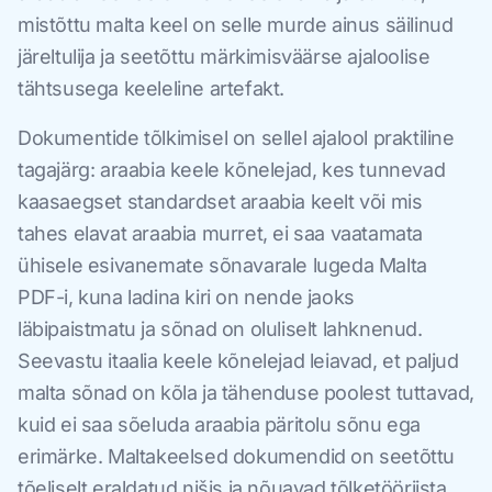
mistõttu malta keel on selle murde ainus säilinud
järeltulija ja seetõttu märkimisväärse ajaloolise
tähtsusega keeleline artefakt.
Dokumentide tõlkimisel on sellel ajalool praktiline
tagajärg: araabia keele kõnelejad, kes tunnevad
kaasaegset standardset araabia keelt või mis
tahes elavat araabia murret, ei saa vaatamata
ühisele esivanemate sõnavarale lugeda Malta
PDF-i, kuna ladina kiri on nende jaoks
läbipaistmatu ja sõnad on oluliselt lahknenud.
Seevastu itaalia keele kõnelejad leiavad, et paljud
malta sõnad on kõla ja tähenduse poolest tuttavad,
kuid ei saa sõeluda araabia päritolu sõnu ega
erimärke. Maltakeelsed dokumendid on seetõttu
tõeliselt eraldatud nišis ja nõuavad tõlketööriista,