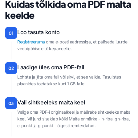
Kuidas tõlkida oma PDF malta
keelde
Loo tasuta konto
01
Registreeruma
oma e-posti aadressiga, et pääseda juurde
veebipõhisele tõlkepaneelile.
Laadige üles oma PDF-fail
02
Lohista ja jäta oma fail või sirvi, et see valida. Tasulistes
plaanides toetatakse kuni 1 GB faile.
Vali sihtkeeleks malta keel
03
Valige oma PDF-i originaalkeel ja määrake sihtkeeleks malta
keel. Väljund sisaldab kõiki Malta erimärke - h-riba, gh-riba,
c-punkt ja g-punkt - õigesti renderdatud.