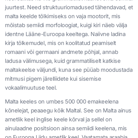
juurtest. Need struktuuriomadused tähendavad, et
malta keelde tõlkimiseks on vaja mootorit, mis
mõistab semiidi morfoloogiat, kuigi kiri näeb välja
identne Lääne-Euroopa keeltega. Naiivne ladina
kirja tõlkemudel, mis on koolitatud peamiselt
romaani või germaani andmete põhjal, annab
ladusa välimusega, kuid grammatiliselt katkise
maltakeelse väljundi, kuna see püüab moodustada
mitmusi pigem järelliidete kui sisemise
vokaalimuutuse teel.
Malta keeles on umbes 500 000 emakeelena
kõnelejat, peaaegu kõik Maltal. See on Malta ainus
ametlik keel inglise keele kõrval ja sellel on
ainulaadne positsioon ainsa semiidi keelena, mis
on Euroopa Liidu ametlik keel. Vaatamata araabia