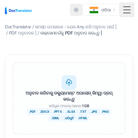
ଓଡିଆ
ମେନ୍
DocTranslator
/
ସମସ୍ତ ଉପକରଣ - ଯେକ Any ଣସି ଅନୁବାଦ ପାଇଁ |
/
PDF ଅନୁବାଦକ |
/
ଲକ୍ସେମବର୍ଗକୁ PDF ଅନୁବାଦ କରନ୍ତୁ |
ଅନୁବାଦ କରିବାକୁ ଡକ୍ୟୁମେଣ୍ଟ ଅପଲୋଡ୍ କିମ୍ୱା ଡ୍ରପ୍
କରନ୍ତୁ
ସର୍ବାଧିକ ଫାଇଲ୍ ଆକାର
1 GB
.PDF
.DOCX
.PPTX
. XLSX
.TXT
.JPG
.PNG
. IDML
. ଇପିୟୁବି
.HTML