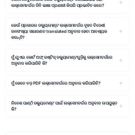
ଲକ୍ସେମବର୍ଗର ତିନି ଭାଷା ପ୍ରଣାଳୀ କିପରି ପ୍ରଭାବିତ କରେ?
କେଉଁ ପ୍ରକାରର ଡକ୍ୟୁମେଣ୍ଟ ଲକ୍ସେମବର୍ଗର ବୃହତ ବିଦେଶୀ
ଜନସଂଖ୍ୟା ସାଧାରଣତ translated ଅନୁବାଦ ହେବା ଆବଶ୍ୟକ
କରନ୍ତି?
ମୁଁ ୟୁଏଇ କୋର୍ଟ ଅଫ୍ ଜଷ୍ଟିସ୍ ଡକ୍ୟୁମେଣ୍ଟଗୁଡ଼ିକୁ ଲକ୍ସେମବର୍ଗରେ
ଅନୁବାଦ କରିପାରିବି କି?
ମୁଁ କେତେ ବଡ଼ PDF ଲକ୍ସେମବର୍ଗରେ ଅନୁବାଦ କରିପାରିବି?
ନିବେଶ ପାଣ୍ଠି ଡକ୍ୟୁମେଣ୍ଟ ପାଇଁ ଲକ୍ସେମବର୍ଗର ଅନୁବାଦ ଉପଯୁକ୍ତ
କି?