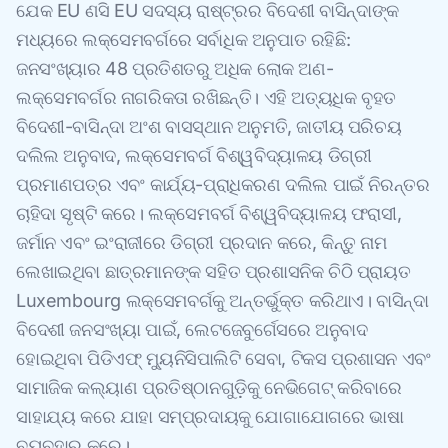
ଯେକ EU ଣସି EU ସଦସ୍ୟ ରାଷ୍ଟ୍ରର ବିଦେଶୀ ବାସିନ୍ଦାଙ୍କ
ମଧ୍ୟରେ ଲକ୍ସେମବର୍ଗରେ ସର୍ବାଧିକ ଅନୁପାତ ରହିଛି:
ଜନସଂଖ୍ୟାର 48 ପ୍ରତିଶତରୁ ଅଧିକ ଲୋକ ଅଣ-
ଲକ୍ସେମବର୍ଗର ନାଗରିକତା ରଖିଛନ୍ତି। ଏହି ଅତ୍ୟଧିକ ବୃହତ
ବିଦେଶୀ-ବାସିନ୍ଦା ଅଂଶ ବାସସ୍ଥାନ ଅନୁମତି, ଜାତୀୟ ପରିଚୟ
ଦଲିଲ ଅନୁବାଦ, ଲକ୍ସେମବର୍ଗ ବିଶ୍ୱବିଦ୍ୟାଳୟ ଡିଗ୍ରୀ
ପ୍ରମାଣପତ୍ର ଏବଂ କାର୍ଯ୍ୟ-ପ୍ରାଧିକରଣ ଦଲିଲ ପାଇଁ ନିରନ୍ତର
ଚାହିଦା ସୃଷ୍ଟି କରେ। ଲକ୍ସେମବର୍ଗ ବିଶ୍ୱବିଦ୍ୟାଳୟ ଫରାସୀ,
ଜର୍ମାନ ଏବଂ ଇଂରାଜୀରେ ଡିଗ୍ରୀ ପ୍ରଦାନ କରେ, କିନ୍ତୁ ନାମ
ଲେଖାଇଥିବା ଛାତ୍ରମାନଙ୍କ ସହିତ ପ୍ରଶାସନିକ ଚିଠି ପ୍ରାୟତ
Luxembourg ଲକ୍ସେମବର୍ଗକୁ ଅନ୍ତର୍ଭୁକ୍ତ କରିଥାଏ। ବାସିନ୍ଦା
ବିଦେଶୀ ଜନସଂଖ୍ୟା ପାଇଁ, ଲେଟଜେବୁର୍ଗେସରେ ଅନୁବାଦ
ହୋଇଥିବା ପିଡିଏଫ୍ ମ୍ୟୁନିସିପାଲିଟି ସେବା, ଟିକସ ପ୍ରଶାସନ ଏବଂ
ସାମାଜିକ କଲ୍ୟାଣ ପ୍ରତିଷ୍ଠାନଗୁଡ଼ିକୁ ନେଭିଗେଟ୍ କରିବାରେ
ସାହାଯ୍ୟ କରେ ଯାହା ସମ୍ପ୍ରଦାୟକୁ ଯୋଗାଯୋଗରେ ଭାଷା
ବ୍ୟବହାର କରେ।