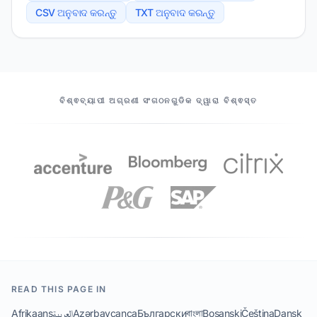
CSV ଅନୁବାଦ କରନ୍ତୁ
TXT ଅନୁବାଦ କରନ୍ତୁ
ଆମର ଅଂଶୀଦାର
ବିଶ୍ଵବ୍ୟାପୀ ଅଗ୍ରଣୀ ସଂଗଠନଗୁଡିକ ଦ୍ୱାରା ବିଶ୍ଵସ୍ତ
READ THIS PAGE IN
Afrikaans
العربية
Azərbaycanca
Български
বাংলা
Bosanski
Čeština
Dansk