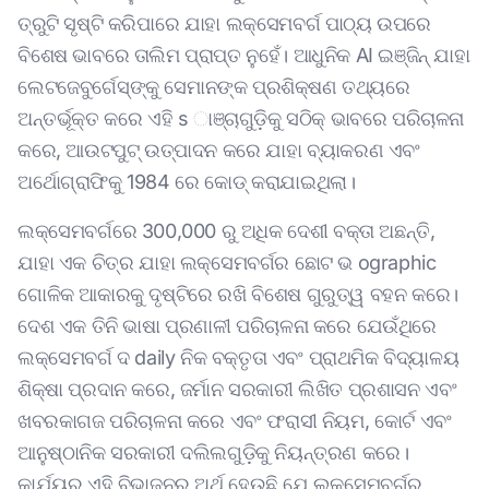
ତ୍ରୁଟି ସୃଷ୍ଟି କରିପାରେ ଯାହା ଲକ୍ସେମବର୍ଗ ପାଠ୍ୟ ଉପରେ
ବିଶେଷ ଭାବରେ ତାଲିମ ପ୍ରାପ୍ତ ନୁହେଁ। ଆଧୁନିକ AI ଇଞ୍ଜିନ୍ ଯାହା
ଲେଟଜେବୁର୍ଗେସ୍ଙ୍କୁ ସେମାନଙ୍କ ପ୍ରଶିକ୍ଷଣ ତଥ୍ୟରେ
ଅନ୍ତର୍ଭୂକ୍ତ କରେ ଏହି s ାଞ୍ଚାଗୁଡ଼ିକୁ ସଠିକ୍ ଭାବରେ ପରିଚାଳନା
କରେ, ଆଉଟପୁଟ୍ ଉତ୍ପାଦନ କରେ ଯାହା ବ୍ୟାକରଣ ଏବଂ
ଅର୍ଥୋଗ୍ରାଫିକୁ 1984 ରେ କୋଡ୍ କରାଯାଇଥିଲା।
ଲକ୍ସେମବର୍ଗରେ 300,000 ରୁ ଅଧିକ ଦେଶୀ ବକ୍ତା ଅଛନ୍ତି,
ଯାହା ଏକ ଚିତ୍ର ଯାହା ଲକ୍ସେମବର୍ଗର ଛୋଟ ଭ ographic
ଗୋଳିକ ଆକାରକୁ ଦୃଷ୍ଟିରେ ରଖି ବିଶେଷ ଗୁରୁତ୍ୱ ବହନ କରେ।
ଦେଶ ଏକ ତିନି ଭାଷା ପ୍ରଣାଳୀ ପରିଚାଳନା କରେ ଯେଉଁଥିରେ
ଲକ୍ସେମବର୍ଗ ଦ daily ନିକ ବକ୍ତୃତା ଏବଂ ପ୍ରାଥମିକ ବିଦ୍ୟାଳୟ
ଶିକ୍ଷା ପ୍ରଦାନ କରେ, ଜର୍ମାନ ସରକାରୀ ଲିଖିତ ପ୍ରଶାସନ ଏବଂ
ଖବରକାଗଜ ପରିଚାଳନା କରେ ଏବଂ ଫରାସୀ ନିୟମ, କୋର୍ଟ ଏବଂ
ଆନୁଷ୍ଠାନିକ ସରକାରୀ ଦଲିଲଗୁଡ଼ିକୁ ନିୟନ୍ତ୍ରଣ କରେ।
କାର୍ଯ୍ୟର ଏହି ବିଭାଜନର ଅର୍ଥ ହେଉଛି ଯେ ଲକ୍ସେମବର୍ଗରୁ