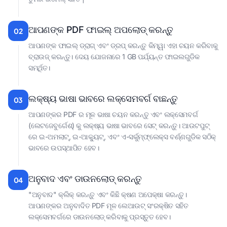
ଆପଣଙ୍କ PDF ଫାଇଲ୍ ଅପଲୋଡ୍ କରନ୍ତୁ
02
ଆପଣଙ୍କ ଫାଇଲ୍ ଡ୍ରାଗ୍ ଏବଂ ଡ୍ରପ୍ କରନ୍ତୁ କିମ୍ୱା ଏହା ଚୟନ କରିବାକୁ
ବ୍ରାଉଜ୍ କରନ୍ତୁ। ଦେୟ ଯୋଜନାରେ 1 GB ପର୍ଯ୍ୟନ୍ତ ଫାଇଲଗୁଡିକ
ସମର୍ଥିତ।
ଲକ୍ଷ୍ୟ ଭାଷା ଭାବରେ ଲକ୍ସେମବର୍ଗ ବାଛନ୍ତୁ
03
ଆପଣଙ୍କର PDF ର ମୂଳ ଭାଷା ଚୟନ କରନ୍ତୁ ଏବଂ ଲକ୍ସେମବର୍ଗ
(ଲେଟଜେବୁର୍ଗେଶ୍) କୁ ଲକ୍ଷ୍ୟ ଭାଷା ଭାବରେ ସେଟ୍ କରନ୍ତୁ। ଆଉଟପୁଟ୍
ରେ ଇ-ଅମଲାଟ୍, ଇ-ଆକ୍ୟୁଟ୍, ଏବଂ ଏ-ସର୍କୁମ୍ଫ୍ଲେକ୍ସ ବର୍ଣ୍ଣଗୁଡିକ ସଠିକ୍
ଭାବରେ ଉପସ୍ଥାପିତ ହେବ।
ଅନୁବାଦ ଏବଂ ଡାଉନଲୋଡ୍ କରନ୍ତୁ
04
"ଅନୁବାଦ" କ୍ଲିକ୍ କରନ୍ତୁ ଏବଂ କିଛି କ୍ଷଣ ଅପେକ୍ଷା କରନ୍ତୁ।
ଆପଣଙ୍କର ଅନୁବାଦିତ PDF ମୂଳ ଲେଆଉଟ୍ ସଂରକ୍ଷିତ ସହିତ
ଲକ୍ସେମବର୍ଗରେ ଡାଉନଲୋଡ୍ କରିବାକୁ ପ୍ରସ୍ତୁତ ହେବ।