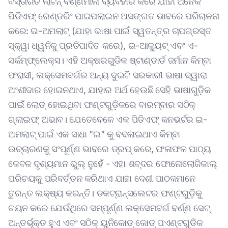
ବିସ୍ତାରିତ ଲାଟିନ୍ ବର୍ଣ୍ଣମାଳା ବ୍ୟବହାର କରେ ଯାହା ଅନେକ
ପିଡିଏଫ୍ ରେଣ୍ଡରିଂ ପାଇପଲାଇନ ଅସଙ୍ଗତ ଭାବରେ ପରିଚାଳନା
କରେ: ଇ-ଅମଲାଟ୍ (ଯାହା ଭାଷା ପାଇଁ ସ୍ୱତନ୍ତ୍ର ଚାପଗ୍ରସ୍ତ
ସ୍କ୍ୱା ଧ୍ୱନିକୁ ପ୍ରତିପାଦିତ କରେ), ଇ-ଆକ୍ୟୁଟ୍ ଏବଂ ଏ-
ସର୍କମ୍ଫ୍ଲେକ୍ସ। ଏହି ଅକ୍ଷରଗୁଡିକ ଷ୍ଟାଣ୍ଡାର୍ଡ ଜର୍ମାନ କିମ୍ବା
ଫରାସୀ, ଲକ୍ସେମବର୍ଗର ଅନ୍ୟ ଦୁଇଟି ସରକାରୀ ଭାଷା ଦ୍ୱାରା
ଅଂଶୀଦାର ହୋଇନଥାଏ, ଯାହାର ଅର୍ଥ ହେଉଛି ସେହି ଭାଷାଗୁଡ଼ିକ
ପାଇଁ ଲୋଡ୍ ହୋଇଥିବା ଫଣ୍ଟଗୁଡ଼ିକରେ ବାରମ୍ବାର ସଠିକ୍
ଗ୍ଲାଇଫ୍ ଅଭାବ। ଯେତେବେଳେ ଏକ ପିଡିଏଫ୍ କନଭର୍ଟର ଇ-
ଅମଲାଟ୍ ପାଇଁ ଏକ ସାଧା "ଇ" କୁ ବଦଳାଇଥାଏ କିମ୍ବା
ଉଚ୍ଚାରଣକୁ ସଂପୂର୍ଣ୍ଣ ଭାବରେ ଡ୍ରପ୍ କରେ, ଫଳାଫଳ ପାଠ୍ୟ
କେବଳ ଦୃଶ୍ୟମାନ ଭୁଲ୍ ନୁହେଁ - ଏହା ଶବ୍ଦର ଫୋନୋଲୋଜିକାଲ୍
ପରିଚୟକୁ ପରିବର୍ତ୍ତନ କରିଥାଏ ଯାହା ଦେଶୀ ପାଠକମାନେ
ତୁରନ୍ତ ଲକ୍ଷ୍ୟ କରନ୍ତି। ଡକଟ୍ରାନ୍ସଲେଟର ଫଣ୍ଟଗୁଡ଼ିକୁ
ଚୟନ କରେ ଯେଉଁଥିରେ ସମ୍ପୂର୍ଣ୍ଣ ଲକ୍ସେମବର୍ଗ ବର୍ଣ୍ଣ ସେଟ୍
ଅନ୍ତର୍ଭୂକ୍ତ ହୁଏ ଏବଂ ସଠିକ୍ ୟୁନିକୋଡ୍ କୋଡ୍ ପଏଣ୍ଟଗୁଡିକ