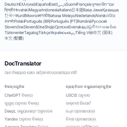
Deutsch
Ελληνικά
Español
Eesti
فارسی
Suomi
Français
ગુજરાતી
עברית
हिन्दी
Hrvatski
Magyar
Indonesia
Italiano
日本語
Basa Jawa
Қазақша
한국어
Kurdî
Монгол
मराठी
Bahasa Melayu
Nederlands
Norsk
ଓଡିଆ
ਪੰਜਾਬੀ
Polski
Português (BR)
Português (PT)
Română
Русский
Slovenčina
Slovenščina
Shqip
Српски
Svenska
தமிழ்
తెలుగు
ภาษาไทย
Türkmenler
Tagalog
Türkçe
Українська
اردو
Tiếng Việt
中文 (简体)
中文 (繁體)
DocTranslator
ଆମ ବିଷୟରେ
·
ସେବା ସର୍ତ୍ତାବଳୀ
·
ଗୋପନୀୟତା ନୀତି
ବିକଳ୍ପଗୁଡିକ
ବ୍ୟକ୍ତିଗତ ଡକ୍ୟୁମେଣ୍ଟଗୁଡ଼ିକ
ChatGPT ବିକଳ୍ପ
USCIS ଅନୁବାଦ
ଗୁଗୁଲ୍ ଅନୁବାଦ ବିକଳ୍ପ
ଡାକ୍ତରୀ ରିପୋର୍ଟ
DeepL ଡକ୍ୟୁମେଣ୍ଟ ଅନୁବାଦକ
ଜନ୍ମ ପ୍ରମାଣପତ୍ର
Yandex ଅନୁବାଦ ବିକଳ୍ପ
ବିବାହ ପ୍ରମାଣପତ୍ର
Amazon Translate ବିକଳ୍ପ
ଛାଡ଼ପତ୍ର ସାର୍ଟିଫିକେଟ୍