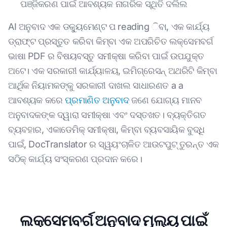
ପଞ୍ଜିକରଣ ପାଇଁ ଆବଶ୍ୟକ ନାଗରିକ ସ୍ଥିତି ଦଲିଲ
AI ଅନୁବାଦ ଏକ ଡକ୍ୟୁମେଣ୍ଟ ପ reading ିବା, ଏକ କାର୍ଯ୍ୟ
ଡ୍ରାଫ୍ଟ ପ୍ରସ୍ତୁତ କରିବା କିମ୍ବା ଏକ ଅପରିଚିତ ଲକ୍ସେମବର୍ଗ
ଭାଷା PDF ର ବିଷୟବସ୍ତୁ ସମୀକ୍ଷା କରିବା ପାଇଁ ଉପଯୁକ୍ତ
ଅଟେ। ଏକ ସରକାରୀ କାର୍ଯ୍ୟାଳୟ, ଇମିଗ୍ରେସନ୍ ଅଥରିଟି କିମ୍ବା
ଆର୍ଥିକ ନିୟାମକଙ୍କୁ ସରକାରୀ ଦାଖଲ ସାଧାରଣତ a a
ଆବଶ୍ୟକ କରେ
ପ୍ରମାଣିତ ଅନୁବାଦ
ଜଣେ ଯୋଗ୍ୟ ମାନବ
ଅନୁବାଦକଙ୍କ ଦ୍ୱାରା ସମୀକ୍ଷା ଏବଂ ଦସ୍ତଖତ। ବ୍ୟକ୍ତିଗତ
ବ୍ୟବହାର, ଏକାଡେମିକ୍ ସମୀକ୍ଷା, କିମ୍ବା ବ୍ୟବସାୟିକ ବୁଦ୍ଧି
ପାଇଁ, DocTranslator ର ସ୍ୱୟଂଚାଳିତ ଆଉଟପୁଟ୍ ତୁରନ୍ତ ଏକ
ସଠିକ୍ କାର୍ଯ୍ୟ ସଂସ୍କରଣ ପ୍ରଦାନ କରେ।
ଲକ୍ସେମବର୍ଗ ଅନୁବାଦ ମୂଲ୍ୟ ପାଇଁ