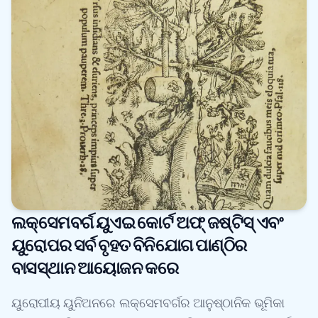
ଲକ୍ସେମବର୍ଗ ୟୁଏଇ କୋର୍ଟ ଅଫ୍ ଜଷ୍ଟିସ୍ ଏବଂ
ୟୁରୋପର ସର୍ବ ବୃହତ ବିନିଯୋଗ ପାଣ୍ଠିର
ବାସସ୍ଥାନ ଆୟୋଜନ କରେ
ୟୁରୋପୀୟ ୟୁନିଅନରେ ଲକ୍ସେମବର୍ଗର ଆନୁଷ୍ଠାନିକ ଭୂମିକା