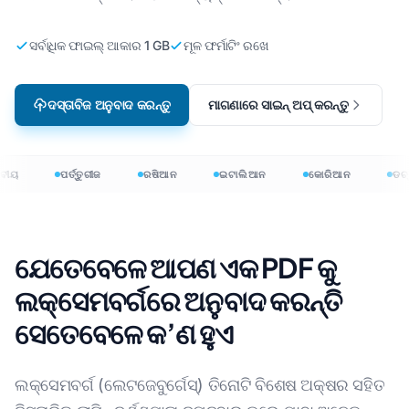
ସର୍ବାଧିକ ଫାଇଲ୍ ଆକାର 1 GB
ମୂଳ ଫର୍ମାଟିଂ ରଖେ
ଦସ୍ତାବିଜ ଅନୁବାଦ କରନ୍ତୁ
ମାଗଣାରେ ସାଇନ୍ ଅପ୍ କରନ୍ତୁ
ୀୟ
ପର୍ତ୍ତୁଗୀଜ
ରଷିଆନ
ଇଟାଲିଆନ
କୋରିଆନ
ଡଚ୍‌
ଯେତେବେଳେ ଆପଣ ଏକ PDF କୁ
ଲକ୍ସେମବର୍ଗରେ ଅନୁବାଦ କରନ୍ତି
ସେତେବେଳେ କ’ଣ ହୁଏ
ଲକ୍ସେମବର୍ଗ (ଲେଟଜେବୁର୍ଗେସ୍) ତିନୋଟି ବିଶେଷ ଅକ୍ଷର ସହିତ