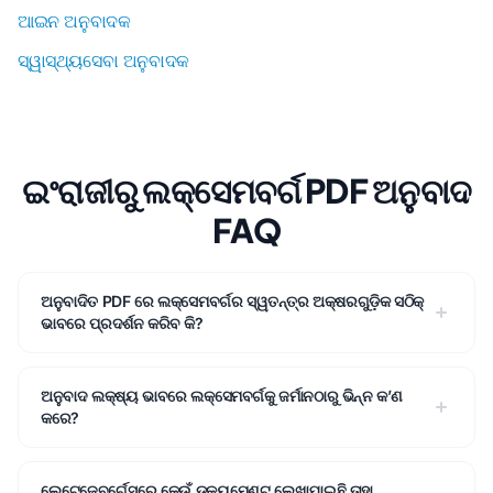
ଆଇନ ଅନୁବାଦକ
ସ୍ୱାସ୍ଥ୍ୟସେବା ଅନୁବାଦକ
ଇଂରାଜୀରୁ ଲକ୍ସେମବର୍ଗ PDF ଅନୁବାଦ
FAQ
ଅନୁବାଦିତ PDF ରେ ଲକ୍ସେମବର୍ଗର ସ୍ୱତନ୍ତ୍ର ଅକ୍ଷରଗୁଡ଼ିକ ସଠିକ୍
ଭାବରେ ପ୍ରଦର୍ଶନ କରିବ କି?
ଅନୁବାଦ ଲକ୍ଷ୍ୟ ଭାବରେ ଲକ୍ସେମବର୍ଗକୁ ଜର୍ମାନଠାରୁ ଭିନ୍ନ କ’ଣ
କରେ?
ଲେଟେଜେବୁର୍ଗେସରେ କେଉଁ ଡକ୍ୟୁମେଣ୍ଟ ଲେଖାଯାଇଛି ତାହା