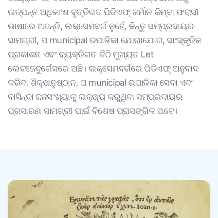
ଉତ୍ପନ୍ନ ଅଧିକାଂଶ ବୃତ୍ତିଗତ ପିଡିଏଫ୍ ଜର୍ମାନ କିମ୍ବା ଫରାସୀ
ଭାଷାରେ ଅଛନ୍ତି, ଲକ୍ସେମବର୍ଗ ନୁହେଁ, କିନ୍ତୁ ସମ୍ପ୍ରଦାୟର
ସାମଗ୍ରୀ, ପ municipal ରପାଳିକା ଯୋଗାଯୋଗ, ସାଂସ୍କୃତିକ
ପ୍ରକାଶନ ଏବଂ ବ୍ୟକ୍ତିଗତ ଚିଠି ମୁଖ୍ୟତ Let
ଲେଟଜେବୁର୍ଗେସରେ ଅଛି। ଲକ୍ସେମବର୍ଗରେ ପିଡିଏଫ୍ ଅନୁବାଦ
କରିବା ଶିକ୍ଷାନୁଷ୍ଠାନ, ପ municipal ରପାଳିକା ସେବା ଏବଂ
ବାସିନ୍ଦା ଜନସଂଖ୍ୟାକୁ ଲକ୍ଷ୍ୟ କରୁଥିବା ସମ୍ପ୍ରଦାୟର
ପ୍ରସାରଣ ସାମଗ୍ରୀ ପାଇଁ ବିଶେଷ ପ୍ରାସଙ୍ଗିକ ଅଟେ।