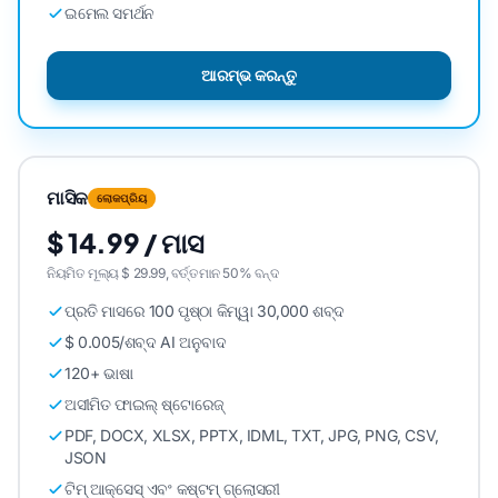
ଇମେଲ ସମର୍ଥନ
ଆରମ୍ଭ କରନ୍ତୁ
ମାସିକ
ଲୋକପ୍ରିୟ
$ 14.99 / ମାସ
ନିୟମିତ ମୂଲ୍ୟ $ 29.99, ବର୍ତ୍ତମାନ 50% ବନ୍ଦ
ପ୍ରତି ମାସରେ 100 ପୃଷ୍ଠା କିମ୍ୱା 30,000 ଶବ୍ଦ
$ 0.005/ଶବ୍ଦ AI ଅନୁବାଦ
120+ ଭାଷା
ଅସୀମିତ ଫାଇଲ୍ ଷ୍ଟୋରେଜ୍
PDF, DOCX, XLSX, PPTX, IDML, TXT, JPG, PNG, CSV,
JSON
ଟିମ୍ ଆକ୍ସେସ୍ ଏବଂ କଷ୍ଟମ୍ ଗ୍ଲୋସରୀ