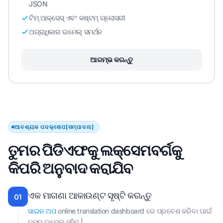
JSON
ଟିମ୍ ଆକ୍ସେସ୍ ଏବଂ କଷ୍ଟମ୍ ଗ୍ଲୋସରୀ
ଅଗ୍ରାଧିକାର ଇମେଲ୍ ସମର୍ଥନ
ଆରମ୍ଭ କରନ୍ତୁ
ଆବଶ୍ୟକ ପଦକ୍ଷେପ[ସମ୍ପାଦନା]
ତୁମର ପିଡିଏଫକୁ ଲକ୍ସେମବର୍ଗକୁ
କିପରି ଅନୁବାଦ କରାଯିବ
ଏକ ମାଗଣା ଆକାଉଣ୍ଟ ସୃଷ୍ଟି କରନ୍ତୁ
01
ସାଇନ ଅପ
online translation dashboard ରେ ପ୍ରବେଶ କରିବା ପାଇଁ
ତୁମର ଇମେଲ୍ ସହିତ |