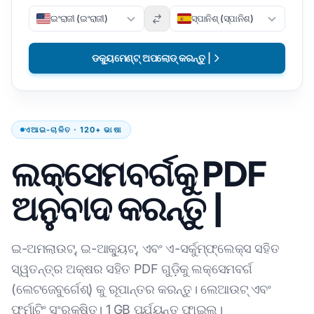
ଇଂରାଜୀ (ଇଂରାଜୀ)
ସ୍ପାନିଶ୍ (ସ୍ପାନିଶ)
ଡକ୍ୟୁମେଣ୍ଟ୍ ଅପଲୋଡ୍ କରନ୍ତୁ |
ଏଆଇ-ଚାଳିତ · 120+ ଭାଷା
ଲକ୍ସେମବର୍ଗକୁ PDF
ଅନୁବାଦ କରନ୍ତୁ |
ଇ-ଅମଲାଉଟ୍, ଇ-ଆକ୍ୟୁଟ୍, ଏବଂ ଏ-ସର୍କୁମ୍ଫ୍ଲେକ୍ସ ସହିତ
ସ୍ୱତନ୍ତ୍ର ଅକ୍ଷର ସହିତ PDF ଗୁଡ଼ିକୁ ଲକ୍ସେମବର୍ଗ
(ଲେଟଜେବୁର୍ଗେଶ୍) କୁ ରୂପାନ୍ତର କରନ୍ତୁ। ଲେଆଉଟ୍ ଏବଂ
ଫର୍ମାଟିଂ ସଂରକ୍ଷିତ। 1 GB ପର୍ଯ୍ୟନ୍ତ ଫାଇଲ୍।