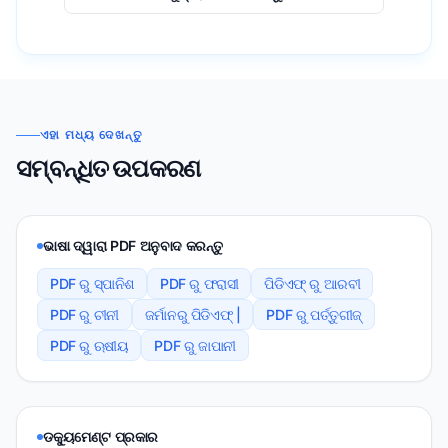
ଏହା ମଧ୍ୟ ଦେଖନ୍ତୁ
ସମ୍ବନ୍ଧିତ ଉପକରଣ
ଭାଷା ଦ୍ୱାରା PDF ଅନୁବାଦ କରନ୍ତୁ
PDF ରୁ ସ୍ପାନିଶ
PDF ରୁ ଫରାସୀ
ପିଡିଏଫ୍ ରୁ ଆରବୀ
PDF ରୁ ଚୀନୀ
ଜର୍ମାନରୁ ପିଡିଏଫ୍ |
PDF ରୁ ପର୍ତ୍ତୁଗୀଜ୍
PDF ରୁ ଋଷୀୟ
PDF ରୁ ଜାପାନୀ
ଡକ୍ୟୁମେଣ୍ଟ ପ୍ରକାର