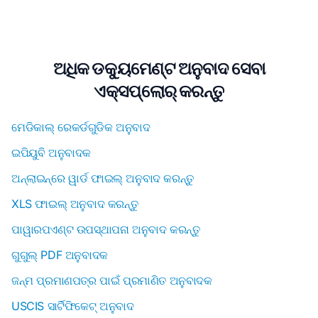
ଅଧିକ ଡକ୍ୟୁମେଣ୍ଟ ଅନୁବାଦ ସେବା
ଏକ୍ସପ୍ଲୋର୍ କରନ୍ତୁ
ମେଡିକାଲ୍ ରେକର୍ଡଗୁଡିକ ଅନୁବାଦ
ଇପିୟୁବି ଅନୁବାଦକ
ଅନ୍ଲାଇନ୍ରେ ୱାର୍ଡ ଫାଇଲ୍ ଅନୁବାଦ କରନ୍ତୁ
XLS ଫାଇଲ୍ ଅନୁବାଦ କରନ୍ତୁ
ପାୱାରପଏଣ୍ଟ ଉପସ୍ଥାପନା ଅନୁବାଦ କରନ୍ତୁ
ଗୁଗୁଲ୍ PDF ଅନୁବାଦକ
ଜନ୍ମ ପ୍ରମାଣପତ୍ର ପାଇଁ ପ୍ରମାଣିତ ଅନୁବାଦକ
USCIS ସାର୍ଟିଫିକେଟ୍ ଅନୁବାଦ