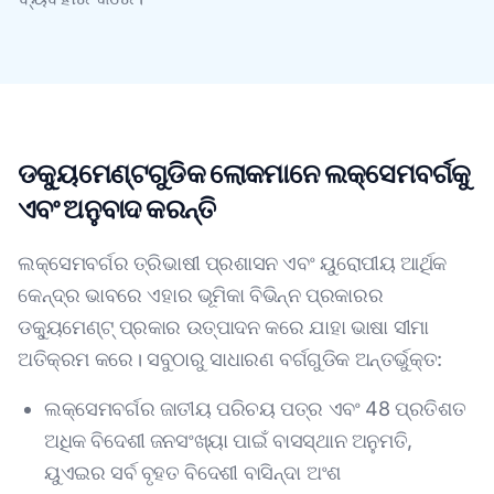
ଡକ୍ୟୁମେଣ୍ଟଗୁଡିକ ଲୋକମାନେ ଲକ୍ସେମବର୍ଗକୁ
ଏବଂ ଅନୁବାଦ କରନ୍ତି
ଲକ୍ସେମବର୍ଗର ତ୍ରିଭାଷୀ ପ୍ରଶାସନ ଏବଂ ୟୁରୋପୀୟ ଆର୍ଥିକ
କେନ୍ଦ୍ର ଭାବରେ ଏହାର ଭୂମିକା ବିଭିନ୍ନ ପ୍ରକାରର
ଡକ୍ୟୁମେଣ୍ଟ୍ ପ୍ରକାର ଉତ୍ପାଦନ କରେ ଯାହା ଭାଷା ସୀମା
ଅତିକ୍ରମ କରେ। ସବୁଠାରୁ ସାଧାରଣ ବର୍ଗଗୁଡିକ ଅନ୍ତର୍ଭୁକ୍ତ:
ଲକ୍ସେମବର୍ଗର ଜାତୀୟ ପରିଚୟ ପତ୍ର ଏବଂ 48 ପ୍ରତିଶତ
ଅଧିକ ବିଦେଶୀ ଜନସଂଖ୍ୟା ପାଇଁ ବାସସ୍ଥାନ ଅନୁମତି,
ୟୁଏଇର ସର୍ବ ବୃହତ ବିଦେଶୀ ବାସିନ୍ଦା ଅଂଶ