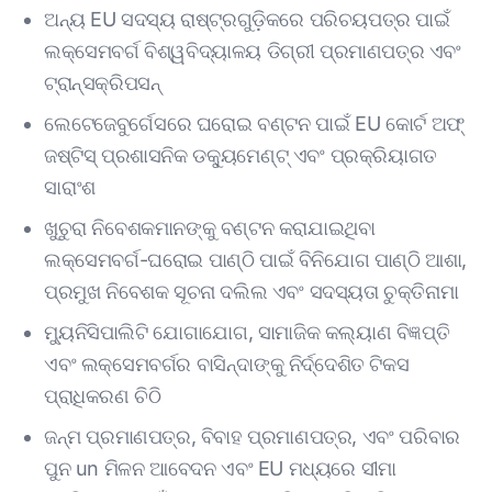
ଅନ୍ୟ EU ସଦସ୍ୟ ରାଷ୍ଟ୍ରଗୁଡ଼ିକରେ ପରିଚୟପତ୍ର ପାଇଁ
ଲକ୍ସେମବର୍ଗ ବିଶ୍ୱବିଦ୍ୟାଳୟ ଡିଗ୍ରୀ ପ୍ରମାଣପତ୍ର ଏବଂ
ଟ୍ରାନ୍ସକ୍ରିପସନ୍
ଲେଟେଜେବୁର୍ଗେସରେ ଘରୋଇ ବଣ୍ଟନ ପାଇଁ EU କୋର୍ଟ ଅଫ୍
ଜଷ୍ଟିସ୍ ପ୍ରଶାସନିକ ଡକ୍ୟୁମେଣ୍ଟ୍ ଏବଂ ପ୍ରକ୍ରିୟାଗତ
ସାରାଂଶ
ଖୁଚୁରା ନିବେଶକମାନଙ୍କୁ ବଣ୍ଟନ କରାଯାଇଥିବା
ଲକ୍ସେମବର୍ଗ-ଘରୋଇ ପାଣ୍ଠି ପାଇଁ ବିନିଯୋଗ ପାଣ୍ଠି ଆଶା,
ପ୍ରମୁଖ ନିବେଶକ ସୂଚନା ଦଲିଲ ଏବଂ ସଦସ୍ୟତା ଚୁକ୍ତିନାମା
ମ୍ୟୁନିସିପାଲିଟି ଯୋଗାଯୋଗ, ସାମାଜିକ କଲ୍ୟାଣ ବିଜ୍ଞପ୍ତି
ଏବଂ ଲକ୍ସେମବର୍ଗର ବାସିନ୍ଦାଙ୍କୁ ନିର୍ଦ୍ଦେଶିତ ଟିକସ
ପ୍ରାଧିକରଣ ଚିଠି
ଜନ୍ମ ପ୍ରମାଣପତ୍ର, ବିବାହ ପ୍ରମାଣପତ୍ର, ଏବଂ ପରିବାର
ପୁନ un ମିଳନ ଆବେଦନ ଏବଂ EU ମଧ୍ୟରେ ସୀମା