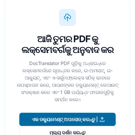
ଆଜି ତୁମର PDF କୁ
ଲକ୍ସେମବର୍ଗକୁ ଅନୁବାଦ କର
DocTranslator PDF ଗୁଡ଼ିକୁ ଅନ୍ଲାଇନ୍ରେ
ଲକ୍ସେମବର୍ଗରେ ରୂପାନ୍ତର କରେ, ଇ-ଅମଲାଟ୍, ଇ-
ଆକ୍ୟୁଟ୍, ଏବଂ ଏ-ସର୍କୁମଫ୍ଲେକ୍ସ ସଠିକ୍ ଭାବରେ
ଉପସ୍ଥାପନ କରେ, ଆପଣଙ୍କର ଡକ୍ୟୁମେଣ୍ଟ୍ ଲେଆଉଟ୍
ସଂରକ୍ଷଣ କରେ ଏବଂ 1 GB ପର୍ଯ୍ୟନ୍ତ ଫାଇଲଗୁଡ଼ିକୁ
ସମର୍ଥନ କରେ।
ଏକ ଡକ୍ୟୁମେଣ୍ଟ୍ ଅପଲୋଡ୍ କରନ୍ତୁ |
ମୂଲ୍ୟ ଦର୍ଶନ କରନ୍ତୁ