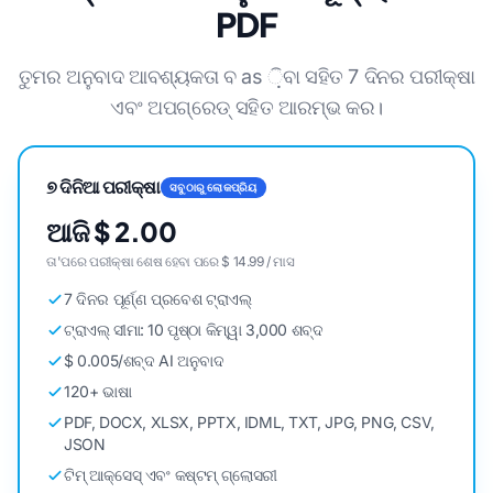
PDF
ତୁମର ଅନୁବାଦ ଆବଶ୍ୟକତା ବ as ଼ିବା ସହିତ 7 ଦିନର ପରୀକ୍ଷା
ଏବଂ ଅପଗ୍ରେଡ୍ ସହିତ ଆରମ୍ଭ କର।
୭ ଦିନିଆ ପରୀକ୍ଷା
ସବୁଠାରୁ ଲୋକପ୍ରିୟ
ଆଜି $ 2.00
ତା'ପରେ ପରୀକ୍ଷା ଶେଷ ହେବା ପରେ $ 14.99 / ମାସ
7 ଦିନର ପୂର୍ଣ୍ଣ ପ୍ରବେଶ ଟ୍ରାଏଲ୍
ଟ୍ରାଏଲ୍ ସୀମା: 10 ପୃଷ୍ଠା କିମ୍ୱା 3,000 ଶବ୍ଦ
$ 0.005/ଶବ୍ଦ AI ଅନୁବାଦ
120+ ଭାଷା
PDF, DOCX, XLSX, PPTX, IDML, TXT, JPG, PNG, CSV,
JSON
ଟିମ୍ ଆକ୍ସେସ୍ ଏବଂ କଷ୍ଟମ୍ ଗ୍ଲୋସରୀ