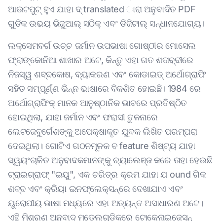
ଆଉଟପୁଟ୍ ହୁଏ ଯାହା ଦ୍ translated ାରା ଅନୁବାଦିତ PDF
ଗୁଡିକ ଉଭୟ ଭିଜୁଆଲ୍ ସଠିକ୍ ଏବଂ ଡିଜିଟାଲ୍ ସନ୍ଧାନଯୋଗ୍ୟ।
ଲକ୍ସେମବର୍ଗ ଉଚ୍ଚ ଜର୍ମାନ ଉପଭାଷା ଗୋଷ୍ଠୀର ମୋସେଲ
ଫ୍ରାଙ୍କୋନିଆ ଶାଖାର ଅଟେ, କିନ୍ତୁ ଏହା ଗତ ଶତାବ୍ଦୀରେ
ନିଜସ୍ୱ ଶବ୍ଦକୋଷ, ବ୍ୟାକରଣ ଏବଂ କୋଡାଇଡ୍ ଅର୍ଥୋଗ୍ରାଫି
ସହିତ ସମ୍ପୂର୍ଣ୍ଣ ଭିନ୍ନ ଭାଷାରେ ବିକଶିତ ହୋଇଛି। 1984 ରେ
ଅର୍ଥୋଗ୍ରାଫିକ୍ ମାନକ ଆନୁଷ୍ଠାନିକ ଭାବରେ ପ୍ରତିଷ୍ଠିତ
ହୋଇଥିଲା, ଯାହା ଜର୍ମାନ ଏବଂ ଫରାସୀ ତୁଳନାରେ
ଲେଟଜେବୁର୍ଗେଶଙ୍କୁ ଅପେକ୍ଷାକୃତ ଯୁବକ ଲିଖିତ ପରମ୍ପରା
ଦେଇଥିଲା। ଗୋଟିଏ ଗଠନମୂଳକ ବ feature ଶିଷ୍ଟ୍ୟ ଯାହା
ସ୍ୱୟଂଚାଳିତ ଅନୁବାଦକମାନଙ୍କୁ ଚ୍ୟାଲେଞ୍ଜ କରେ ତାହା ହେଉଛି
ଟ୍ରାଇଗ୍ରାଫ୍ "ଇୟୁ", ଏକ ଚରିତ୍ର କ୍ରମ ଯାହା ଯ ound ଗିକ
ଶବ୍ଦ ଏବଂ କ୍ରିୟା ଇନଫ୍ଲେକ୍ସନ୍ରେ ଦେଖାଯାଏ ଏବଂ
ୟୁରୋପୀୟ ଭାଷା ମଧ୍ୟରେ ଏହା ଅତ୍ୟନ୍ତ ଅସାଧାରଣ ଅଟେ।
ଏହି ମିଶ୍ରଣ ଅନୁବାଦ ମଡେଲଗୁଡିକରେ ଟୋକେନାଇଜେସନ୍