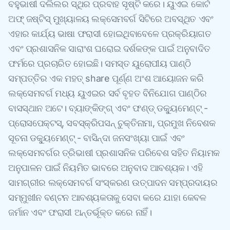
ବହୁଭାଷୀ ଦଲିଲର ସ୍ଥିର ପ୍ରବାହ ସୃଷ୍ଟି କରେ। ୟୁଏଇ କୋର୍ଟ
ଅଫ୍ ଜଷ୍ଟିସ୍ ମୁଖ୍ୟାଳୟ ଲକ୍ସେମବର୍ଗ ସିଟିରେ ଅବସ୍ଥିତ ଏବଂ
ଏହାର କାର୍ଯ୍ୟ ଭାଷା ଫରାସୀ ହୋଇଥିବାବେଳେ ପ୍ରକ୍ରିୟାଗତ
ଏବଂ ପ୍ରଶାସନିକ ସାରାଂଶ ଘରୋଇ ଦର୍ଶକଙ୍କ ପାଇଁ ଅନୁବାଦିତ
ଫର୍ମରେ ପ୍ରଚାରିତ ହୋଇଛି। ସମସ୍ତ ୟୁରୋପୀୟ ପାଣ୍ଠି
ସମ୍ପତ୍ତିର ଏକ ମହତ୍ share ପୂର୍ଣ୍ଣ ଅଂଶ ଆୟୋଜନ କରି
ଲକ୍ସେମବର୍ଗ ମଧ୍ୟ ୟୁଏଇର ସର୍ବ ବୃହତ ବିନିଯୋଗ ପାଣ୍ଠିର
ବାସସ୍ଥାନ ଅଟେ। ବ୍ୟାଙ୍କିଙ୍ଗ୍ ଏବଂ ଫଣ୍ଡ୍ ଡକ୍ୟୁମେଣ୍ଟ୍ -
ପ୍ରୋସପେକ୍ଟସ୍, ସବସ୍କ୍ରିପସନ୍ ଚୁକ୍ତିନାମା, ପ୍ରମୁଖ ନିବେଶକ
ସୂଚନା ଡକ୍ୟୁମେଣ୍ଟ୍ - ବାସିନ୍ଦା ଜନସଂଖ୍ୟା ପାଇଁ ଏବଂ
ଲକ୍ସେମବର୍ଗର ତ୍ରିଭାଷୀ ପ୍ରଶାସନିକ ପରିବେଶ ସହିତ ନିୟାମକ
ଅନୁପାଳନ ପାଇଁ ନିୟମିତ ଭାବରେ ଅନୁବାଦ ଆବଶ୍ୟକ। ଏହି
ସାମଗ୍ରୀର ଲକ୍ସେମବର୍ଗ ସଂସ୍କରଣ ଉତ୍ପାଦନ ସମ୍ପ୍ରଦାୟର
ସମ୍ମୁଖୀନ ବଣ୍ଟନ ଆବଶ୍ୟକତାକୁ ସେବା କରେ ଯାହା କେବଳ
ଜର୍ମାନ ଏବଂ ଫରାସୀ ଅନ୍ତର୍ଭୂକ୍ତ କରେ ନାହିଁ।