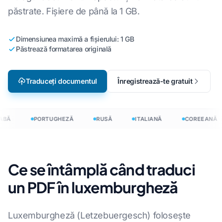
păstrate. Fișiere de până la 1 GB.
Dimensiunea maximă a fișierului: 1 GB
Păstrează formatarea originală
Traduceți documentul
Înregistrează-te gratuit
BĂ
PORTUGHEZĂ
RUSĂ
ITALIANĂ
COREEANĂ
Ce se întâmplă când traduci
un PDF în luxemburgheză
Luxemburgheză (Letzebuergesch) folosește