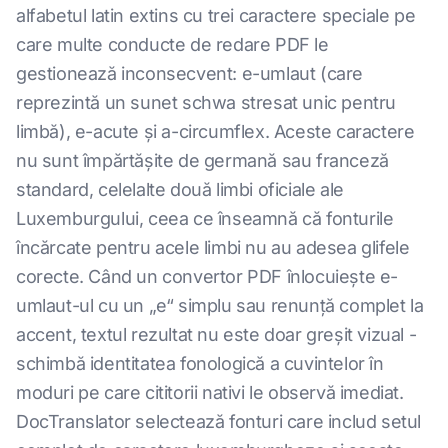
alfabetul latin extins cu trei caractere speciale pe
care multe conducte de redare PDF le
gestionează inconsecvent: e-umlaut (care
reprezintă un sunet schwa stresat unic pentru
limbă), e-acute și a-circumflex. Aceste caractere
nu sunt împărtășite de germană sau franceză
standard, celelalte două limbi oficiale ale
Luxemburgului, ceea ce înseamnă că fonturile
încărcate pentru acele limbi nu au adesea glifele
corecte. Când un convertor PDF înlocuiește e-
umlaut-ul cu un „e“ simplu sau renunță complet la
accent, textul rezultat nu este doar greșit vizual -
schimbă identitatea fonologică a cuvintelor în
moduri pe care cititorii nativi le observă imediat.
DocTranslator selectează fonturi care includ setul