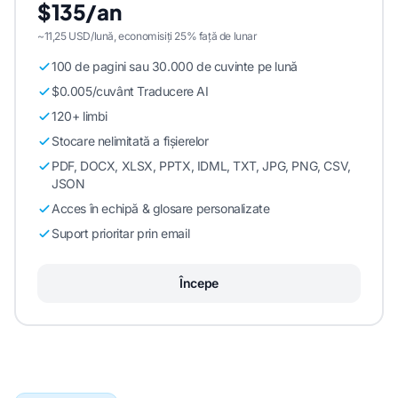
$135/an
~11,25 USD/lună, economisiți 25% față de lunar
100 de pagini sau 30.000 de cuvinte pe lună
$0.005/cuvânt Traducere AI
120+ limbi
Stocare nelimitată a fișierelor
PDF, DOCX, XLSX, PPTX, IDML, TXT, JPG, PNG, CSV,
JSON
Acces în echipă & glosare personalizate
Suport prioritar prin email
Începe