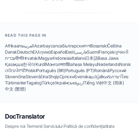
READ THIS PAGE IN
Afrikaans
العربية
Azərbaycanca
Български
বাংলা
Bosanski
Čeština
Dansk
Deutsch
Ελληνικά
Español
Eesti
فارسی
Suomi
Français
ગુજરાતી
עברית
हिन्दी
Hrvatski
Magyar
Indonesia
Italiano
日本語
Basa Jawa
Қазақша
한국어
Kurdî
Монгол
मराठी
Bahasa Melayu
Nederlands
Norsk
ଓଡିଆ
ਪੰਜਾਬੀ
Polski
Português (BR)
Português (PT)
Română
Русский
Slovenčina
Slovenščina
Shqip
Српски
Svenska
தமிழ்
తెలుగు
ภาษาไทย
Türkmenler
Tagalog
Türkçe
Українська
اردو
Tiếng Việt
中文 (简体)
中文 (繁體)
DocTranslator
Despre noi
·
Termenii Serviciului
·
Politică de confidențialitate