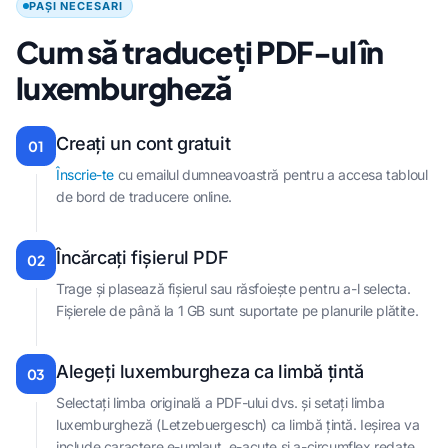
PAȘI NECESARI
Cum să traduceți PDF-ul în
luxemburgheză
Creați un cont gratuit
01
Înscrie-te
cu emailul dumneavoastră pentru a accesa tabloul
de bord de traducere online.
Încărcați fișierul PDF
02
Trage și plasează fișierul sau răsfoiește pentru a-l selecta.
Fișierele de până la 1 GB sunt suportate pe planurile plătite.
Alegeți luxemburgheza ca limbă țintă
03
Selectați limba originală a PDF-ului dvs. și setați limba
luxemburgheză (Letzebuergesch) ca limbă țintă. Ieșirea va
include caractere e-umlaut, e-acute și a-circumflex redate