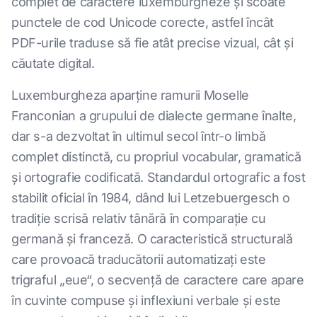
complet de caractere luxemburgheze și scoate
punctele de cod Unicode corecte, astfel încât
PDF-urile traduse să fie atât precise vizual, cât și
căutate digital.
Luxemburgheza aparține ramurii Moselle
Franconian a grupului de dialecte germane înalte,
dar s-a dezvoltat în ultimul secol într-o limbă
complet distinctă, cu propriul vocabular, gramatică
și ortografie codificată. Standardul ortografic a fost
stabilit oficial în 1984, dând lui Letzebuergesch o
tradiție scrisă relativ tânără în comparație cu
germană și franceză. O caracteristică structurală
care provoacă traducătorii automatizați este
trigraful „eue“, o secvență de caractere care apare
în cuvinte compuse și inflexiuni verbale și este