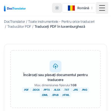
Română
Comu
DocTranslator
/
Toate instrumentele - Pentru orice traduceri
/
Traducător PDF
/
Traduceți PDF în luxemburgheză
Încărcați sau plasați documentul pentru
traducere
Max. dimensiunea fișierului
1 GB
.PDF
.DOCX
.PPTX
.XLSX
.TXT
.JPG
.PNG
.IDML
. EPUB
.HTML