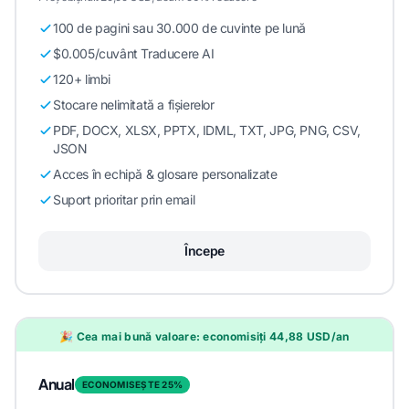
100 de pagini sau 30.000 de cuvinte pe lună
$0.005/cuvânt Traducere AI
120+ limbi
Stocare nelimitată a fișierelor
PDF, DOCX, XLSX, PPTX, IDML, TXT, JPG, PNG, CSV,
JSON
Acces în echipă & glosare personalizate
Suport prioritar prin email
Începe
🎉 Cea mai bună valoare: economisiți 44,88 USD/an
Anual
ECONOMISEȘTE 25%