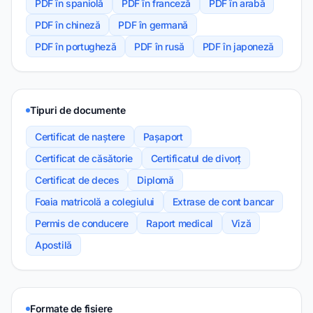
PDF în spaniolă
PDF în franceză
PDF în arabă
PDF în chineză
PDF în germană
PDF în portugheză
PDF în rusă
PDF în japoneză
Tipuri de documente
Certificat de naștere
Pașaport
Certificat de căsătorie
Certificatul de divorț
Certificat de deces
Diplomă
Foaia matricolă a colegiului
Extrase de cont bancar
Permis de conducere
Raport medical
Viză
Apostilă
Formate de fișiere