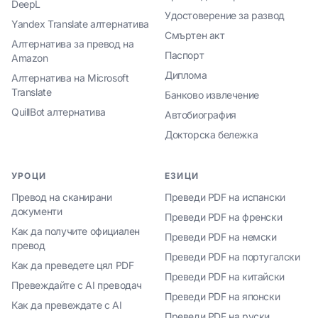
DeepL
Удостоверение за развод
Yandex Translate алтернатива
Смъртен акт
Алтернатива за превод на
Паспорт
Amazon
Диплома
Алтернатива на Microsoft
Translate
Банково извлечение
QuillBot алтернатива
Автобиография
Докторска бележка
УРОЦИ
ЕЗИЦИ
Превод на сканирани
Преведи PDF на испански
документи
Преведи PDF на френски
Как да получите официален
Преведи PDF на немски
превод
Преведи PDF на португалски
Как да преведете цял PDF
Преведи PDF на китайски
Превеждайте с AI преводач
Преведи PDF на японски
Как да превеждате с AI
Преведи PDF на руски