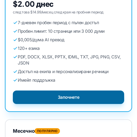
$2.00 днес
след това $14.99/месец след края на пробния период
7-дневен пробен период с пълен достъп
Пробен лимит: 10 страници или 3 000 думи
$0,005/дума AI превод
120+ езика
PDF, DOCX, XLSX, PPTX, IDML, TXT, JPG, PNG, CSV,
JSON
Достъп на екипа и персонализирани речници
Имейл поддръжка
Започнете
Месечно
ПОПУЛЯРНО