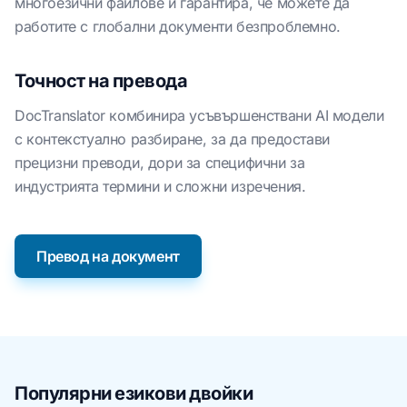
многоезични файлове и гарантира, че можете да
работите с глобални документи безпроблемно.
Точност на превода
DocTranslator комбинира усъвършенствани AI модели
с контекстуално разбиране, за да предостави
прецизни преводи, дори за специфични за
индустрията термини и сложни изречения.
Превод на документ
Популярни езикови двойки