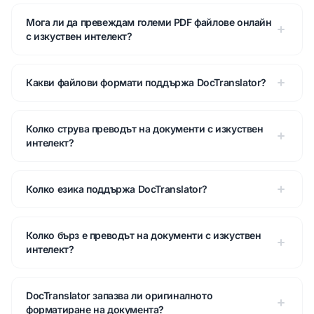
Мога ли да превеждам големи PDF файлове онлайн
с изкуствен интелект?
Какви файлови формати поддържа DocTranslator?
Колко струва преводът на документи с изкуствен
интелект?
Колко езика поддържа DocTranslator?
Колко бърз е преводът на документи с изкуствен
интелект?
DocTranslator запазва ли оригиналното
форматиране на документа?