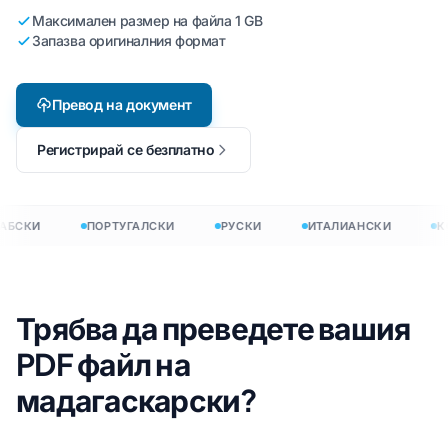
Максимален размер на файла 1 GB
Запазва оригиналния формат
Превод на документ
Регистрирай се безплатно
АБСКИ
ПОРТУГАЛСКИ
РУСКИ
ИТАЛИАНСКИ
К
Трябва да преведете вашия
PDF файл на
мадагаскарски?