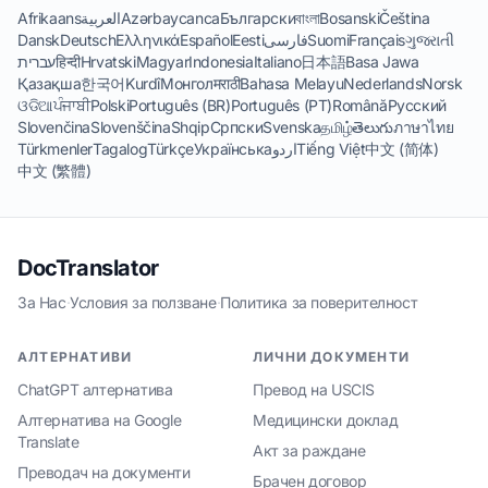
Afrikaans
العربية
Azərbaycanca
Български
বাংলা
Bosanski
Čeština
Dansk
Deutsch
Ελληνικά
Español
Eesti
فارسی
Suomi
Français
ગુજરાતી
עברית
हिन्दी
Hrvatski
Magyar
Indonesia
Italiano
日本語
Basa Jawa
Қазақша
한국어
Kurdî
Монгол
मराठी
Bahasa Melayu
Nederlands
Norsk
ଓଡିଆ
ਪੰਜਾਬੀ
Polski
Português (BR)
Português (PT)
Română
Русский
Slovenčina
Slovenščina
Shqip
Српски
Svenska
தமிழ்
తెలుగు
ภาษาไทย
Türkmenler
Tagalog
Türkçe
Українська
اردو
Tiếng Việt
中文 (简体)
中文 (繁體)
DocTranslator
За Нас
·
Условия за ползване
·
Политика за поверителност
АЛТЕРНАТИВИ
ЛИЧНИ ДОКУМЕНТИ
ChatGPT алтернатива
Превод на USCIS
Алтернатива на Google
Медицински доклад
Translate
Акт за раждане
Преводач на документи
Брачен договор