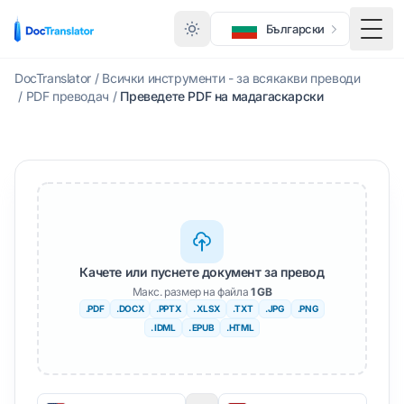
Български
Меню
DocTranslator
/
Всички инструменти - за всякакви преводи
/
PDF преводач
/
Преведете PDF на мадагаскарски
Качете или пуснете документ за превод
Макс. размер на файла
1 GB
.PDF
.DOCX
.PPTX
. XLSX
.TXT
.JPG
.PNG
. IDML
. EPUB
.HTML