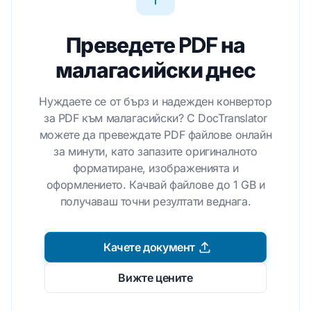
Преведете PDF на
малагасийски днес
Нуждаете се от бърз и надежден конвертор
за PDF към малагасийски? С DocTranslator
можете да превеждате PDF файлове онлайн
за минути, като запазите оригиналното
форматиране, изображенията и
оформлението. Качвай файлове до 1 GB и
получаваш точни резултати веднага.
Качете документ
Вижте цените