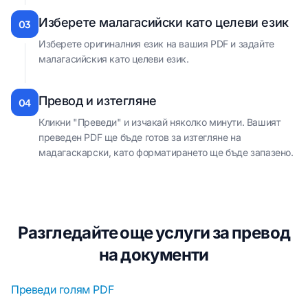
Изберете малагасийски като целеви език
03
Изберете оригиналния език на вашия PDF и задайте
малагасийския като целеви език.
Превод и изтегляне
04
Кликни "Преведи" и изчакай няколко минути. Вашият
преведен PDF ще бъде готов за изтегляне на
мадагаскарски, като форматирането ще бъде запазено.
Разгледайте още услуги за превод
на документи
Преведи голям PDF