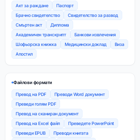
Акт за раждане
Паспорт
Брачно свидетелство
Свидетелство за развод
Смъртен акт
Диплома
Академичен транскрипт
Банкови извлечения
Шофьорска книжка
Медицински доклад
Виза
Апостил
Файлови формати
Превод на PDF
Преводи Word документ
Преведи голям PDF
Превод на сканиран документ
Превод на Excel файл
Преведете PowerPoint
Преведи EPUB
Преводи книгата